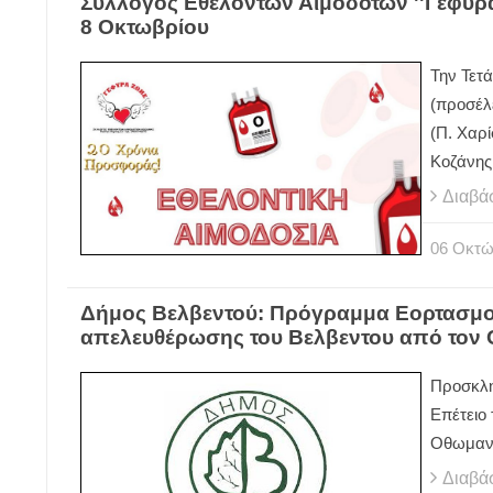
Σύλλογος Εθελοντών Αιμοδοτών ''Γέφυρα
8 Οκτωβρίου
Την Τετ
(προσέλε
(Π. Χαρί
Κοζάνης
Διαβά
06
Οκτώ
Δήμος Βελβεντού: Πρόγραμμα Εορτασμού 
απελευθέρωσης του Βελβεντου από τον
Προσκλη
Επέτειο
Οθωμανι
Διαβά