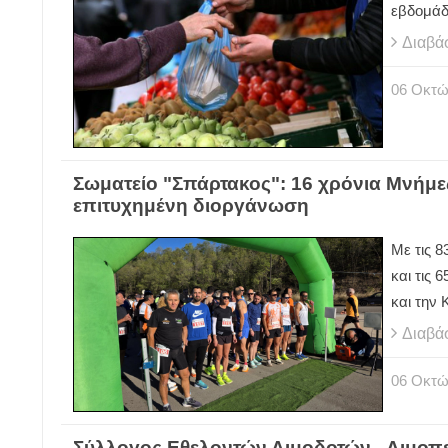
εβδομάδα
Διαβά
06
Οκτώ
Σωματείο "Σπάρτακος": 16 χρόνια Μνήμες 
επιτυχημένη διοργάνωση
Με τις 8
και τις 
και τη
Διαβά
06
Οκτώ
Σύλλογος Εθελοντών Αιμοδοτών - Αιμοπε