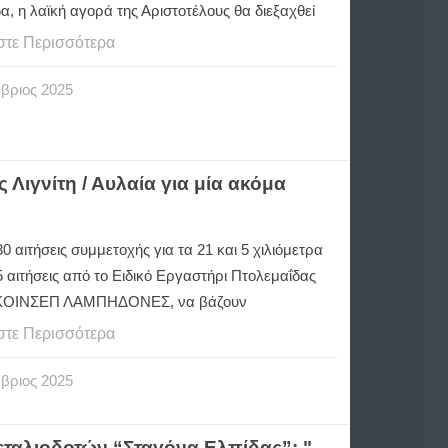
, η λαϊκή αγορά της Αριστοτέλους θα διεξαχθεί
στε Περισσότερα
βριος
2025
Λιγνίτη / Αυλαία για μία ακόμα
30 αιτήσεις συμμετοχής για τα 21 και 5 χιλιόμετρα
65 αιτήσεις από το Ειδικό Εργαστήρι Πτολεμαΐδας
ν ΚΟΙΝΣΕΠ ΛΑΜΠΗΔΟΝΕΣ, να βάζουν
στε Περισσότερα
βριος
2025
ταλιοδοτών “Σταγόνα Ελπίδας”: "