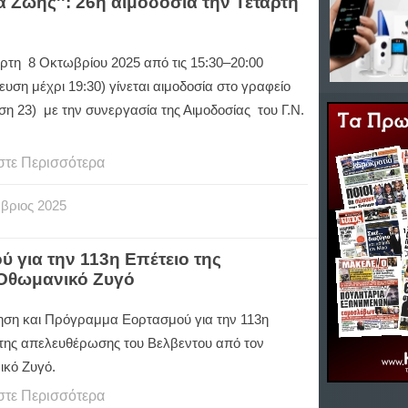
 Ζωής'': 26η αιμοδοσία την Τετάρτη
άρτη 8 Οκτωβρίου 2025 από τις 15:30–20:00
υση μέχρι 19:30) γίνεται αιμοδοσία στο γραφείο
ση 23) με την συνεργασία της Αιμοδοσίας του Γ.Ν.
στε Περισσότερα
βριος
2025
για την 113η Επέτειο της
 Οθωμανικό Ζυγό
ση και Πρόγραμμα Εορτασμού για την 113η
 της απελευθέρωσης του Βελβεντου από τον
κό Ζυγό.
στε Περισσότερα