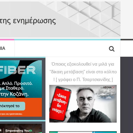
ΙΑ
Όποιος εξακολουθεί να μιλά για
"δίκαιη μετάβαση" είναι στο κόλπο
! [ γράφει ο Π. Τσαρτσιανίδης ]