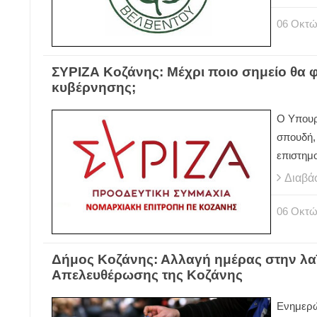
06
Οκτώ
ΣΥΡΙΖΑ Κοζάνης: Μέχρι ποιο σημείο θα φ
κυβέρνησης;
Ο Υπουργ
σπουδή, 
επιστημ
Διαβά
06
Οκτώ
Δήμος Κοζάνης: Αλλαγή ημέρας στην λα
Απελευθέρωσης της Κοζάνης
Ενημερώ