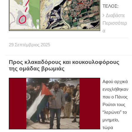
ΤΕΛΟΣ:
Διαβάστε
Περισσότερ
α
29
Σεπτέμβριος
2025
Προς κλακαδόρους και κουκουλοφόρους
της ομάδας βρωμιάς
Αφού αρχικά
ενοχλήθηκαν
που ο Πάνος
Ρούτσι τους
“λερώνει” το
μνημείο,
τώρα