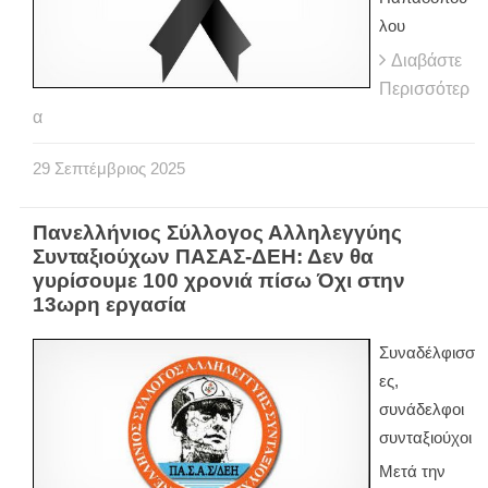
λου
Διαβάστε
Περισσότερ
α
29
Σεπτέμβριος
2025
Πανελλήνιος Σύλλογος Αλληλεγγύης
Συνταξιούχων ΠΑΣΑΣ-ΔΕΗ: Δεν θα
γυρίσουμε 100 χρονιά πίσω Όχι στην
13ωρη εργασία
Συναδέλφισσ
ες,
συνάδελφοι
συνταξιούχοι
Μετά την