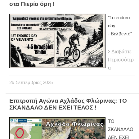
στα Πιερία όρη !
"1ο enduro
day
- Βελβεντό"
Διαβάστε
Περισσότερ
α
29
Σεπτέμβριος
2025
Επιτροπή Αγώνα Αχλάδας Φλώρινας: ΤΟ
ΣΚΑΝΔΑΛΟ ΔΕΝ ΕΧΕΙ ΤΕΛΟΣ !
ΤΟ
ΣΚΑΝΔΑΛΟ
ΔΕΝ ΕΧΕΙ