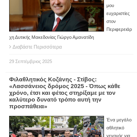
μου
ευχαριστίες
στον
Περιφερειάρ
χη Δυτικής Μακεδονίας Γιώργο Αμανατίδη
Διαβάστε Περισσότερα
29
Σεπτέμβριος
2025
Φιλαθλητικός Κοζάνης - Στίβος:
«Λασσάνειος δρόμος 2025 - Όπως κάθε
χρόνο, έτσι και φέτος στηρίξαμε με τον
καλύτερο δυνατό τρόπο αυτή την
προσπάθεια»
Ένα μεγάλο
αθλητικό
γεγονός για