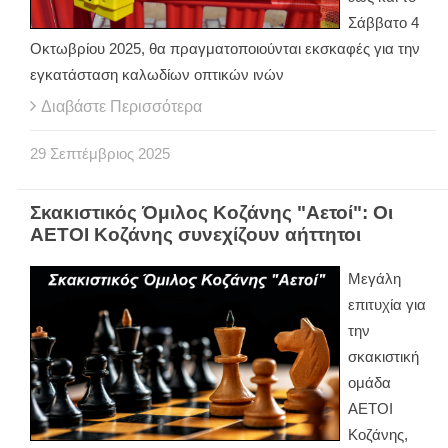
Σάββατο 4
Οκτωβρίου 2025, θα πραγματοποιούνται εκσκαφές για την
εγκατάσταση καλωδίων οπτικών ινών
Διαβάστε Περισσότερα
29
Σεπτέμβριος
2025
Σκακιστικός Όμιλος Κοζάνης "Αετοί": Οι
ΑΕΤΟΙ Κοζάνης συνεχίζουν αήττητοι
Μεγάλη
επιτυχία για
την
σκακιστική
ομάδα
ΑΕΤΟΙ
Κοζάνης,