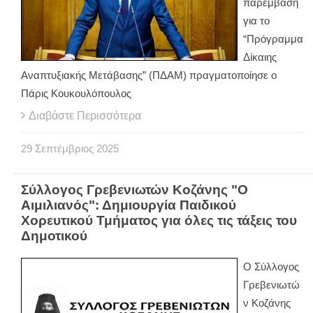
παρέμβαση
για το
“Πρόγραμμα
Δίκαιης
Αναπτυξιακής Μετάβασης” (ΠΔΑΜ) πραγματοποίησε ο
Πάρις Κουκουλόπουλος
Διαβάστε Περισσότερα
29
Σεπτέμβριος
2025
Σύλλογος Γρεβενιωτών Κοζάνης "Ο
Αιμιλιανός": Δημιουργία Παιδικού
Χορευτικού Τμήματος για όλες τις τάξεις του
Δημοτικού
Ο Σύλλογος
Γρεβενιωτώ
ν Κοζάνης