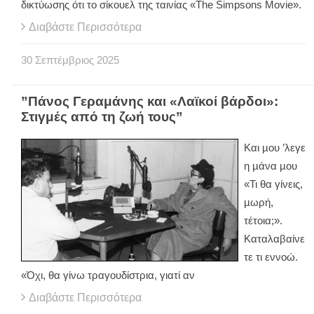
δικτύωσης ότι το σίκουελ της ταινίας «The Simpsons Movie».
Διαβάστε Περισσότερα
30
Σεπτέμβριος
2025
”Πάνος Γεραμάνης και «Λαϊκοί βάρδοι»:
Στιγμές από τη ζωή τους”
Και µου ’λεγε
η µάνα µου
«Τι θα γίνεις,
µωρή,
τέτοια;».
Καταλαβαίνε
τε τι εννοώ.
«Όχι, θα γίνω τραγουδίστρια, γιατί αν
Διαβάστε Περισσότερα