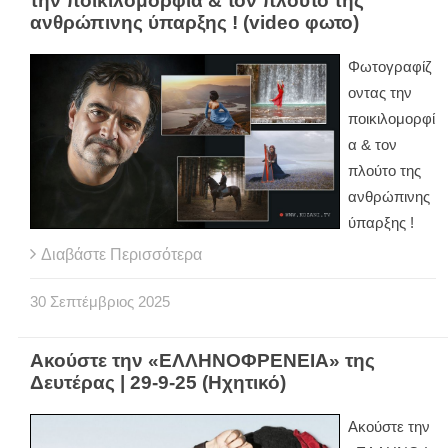
την ποικιλομορφία & τον πλούτο της
ανθρώπινης ύπαρξης ! (video φωτο)
Φωτογραφίζ
οντας την
ποικιλομορφί
α & τον
πλούτο της
ανθρώπινης
ύπαρξης !
Διαβάστε Περισσότερα
30
Σεπτέμβριος
2025
Ακούστε την «ΕΛΛΗΝΟΦΡΕΝΕΙΑ» της
Δευτέρας | 29-9-25 (Ηχητικό)
Ακούστε την