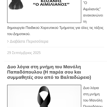
"Ο
Αιμιλιανός"
ανακοινώνει
τη
δημιουργία Παιδικού Χορευτικού Τμήματος για όλες τις τάξεις
του Δημοτικού.
Διαβάστε Περισσότερα
29
Σεπτέμβριος
2025
Δυο λόγια στη μνήμη του Μανόλη
Παπαδόπουλου (Η παρέα σου kαι
συμμαθητές σου από το Βαλταδώρειο)
Δυο λόγια
στη μνήμη
του Μανόλη
Παπαδόπου