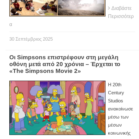
Διαβάστε
Περισσότερ
α
30
Σεπτέμβριος
2025
Οι Simpsons επιστρέφουν στη μεγάλη
οθόνη μετά από 20 χρόνια – Έρχεται το
«The Simpsons Movie 2»
Η 20th
Century
Studios
ανακοίνωσε
μέσω των
μέσων
κοινωνικής