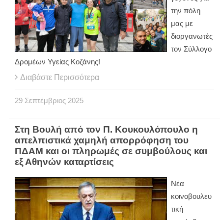
την πόλη
μας με
διοργανωτές
τον Σύλλογο
Δρομέων Υγείας Κοζάνης!
Διαβάστε Περισσότερα
29
Σεπτέμβριος
2025
Στη Βουλή από τον Π. Κουκουλόπουλο η
απελπιστικά χαμηλή απορρόφηση του
ΠΔΑΜ και οι πληρωμές σε συμβούλους και
εξ Αθηνών καταρτίσεις
Νέα
κοινοβουλευ
τική