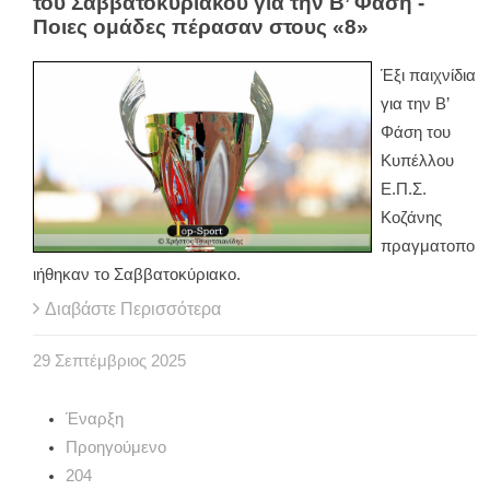
του Σαββατοκύριακου για την Β’ Φάση -
Ποιες ομάδες πέρασαν στους «8»
Έξι παιχνίδια
για την Β’
Φάση του
Κυπέλλου
Ε.Π.Σ.
Κοζάνης
πραγματοπο
ιήθηκαν το Σαββατοκύριακο.
Διαβάστε Περισσότερα
29
Σεπτέμβριος
2025
Έναρξη
Προηγούμενο
204