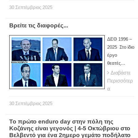
30
Σεπτέμβριος
2025
Βρείτε τις διαφορές...
ΔΕΘ 1996 –
2025 Στο ίδιο
έργο
θεατές…
Διαβάστε
Περισσότερ
α
30
Σεπτέμβριος
2025
Το πρώτο enduro day στην πόλη της
Κοζάνης είναι γεγονός | 4-5 Οκτώβριου στο
Βελβεντό για ένα 2ημερο γεμάτο ποδήλατο