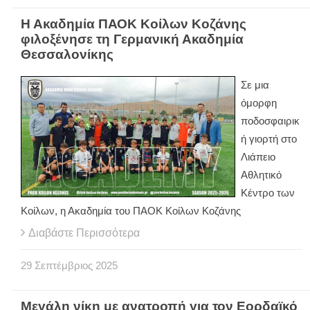
Η Ακαδημία ΠΑΟΚ Κοίλων Κοζάνης
φιλοξένησε τη Γερμανική Ακαδημία
Θεσσαλονίκης
Σε μια
όμορφη
ποδοσφαιρικ
ή γιορτή στο
Λιάπειο
Αθλητικό
Κέντρο των
Κοίλων, η Ακαδημία του ΠΑΟΚ Κοίλων Κοζάνης
Διαβάστε Περισσότερα
29
Σεπτέμβριος
2025
Μεγάλη νίκη με ανατροπή για τον Εορδαϊκό