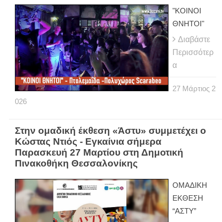
"ΚΟΙΝΟΙ
ΘΝΗΤΟΙ"
Διαβάστε
Περισσότερ
α
27
Μάρτιος
2
026
Στην ομαδική έκθεση «Άστυ» συμμετέχει ο
Κώστας Ντιός - Εγκαίνια σήμερα
Παρασκευή 27 Μαρτίου στη Δημοτική
Πινακοθήκη Θεσσαλονίκης
ΟΜΑΔΙΚΗ
ΕΚΘΕΣΗ
“ΑΣΤΥ”