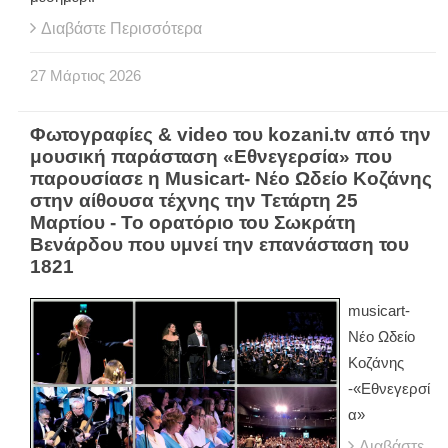
Διαβάστε Περισσότερα
27
Μάρτιος
2026
Φωτογραφίες & video του kozani.tv από την
μουσική παράσταση «Εθνεγερσία» που
παρουσίασε η Musicart- Νέο Ωδείο Κοζάνης
στην αίθουσα τέχνης την Τετάρτη 25
Μαρτίου - To ορατόριο του Σωκράτη
Βενάρδου που υμνεί την επανάσταση του
1821
musicart-
Νέο Ωδείο
Κοζάνης
-«Εθνεγερσί
α»
Διαβάστε