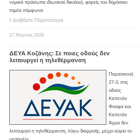
νομικά πρόσωπα ιδιωτικού δικαίου), φορείς του δημόσιου
τομέα σύμφωνα
Διαβάστε Περισσότερα
27
Μάρτιος
2026
ΔΕΥΑ Κοζάνης: Σε ποιες οδούς δεν
λειτουργεί η τηλεθέρμανση
Παρασκευή
27-3, στις
οδούς
Καπετάν
Φούφα και
Καπετάν
Άγρα δεν
λειτουργεί η τηλεθέρμανση, λόγω διαρροής, μέχρι αύριο το
μεσημέρι.