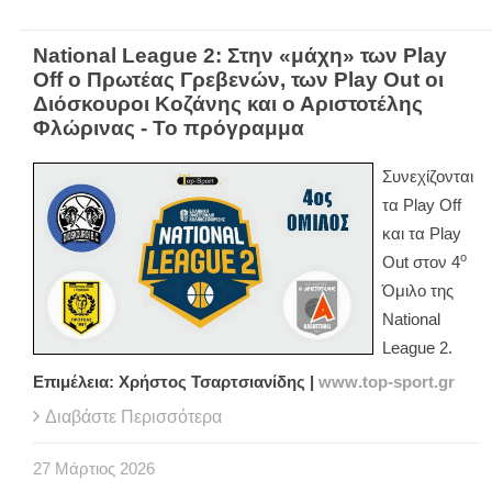
National League 2: Στην «μάχη» των Play
Off ο Πρωτέας Γρεβενών, των Play Out οι
Διόσκουροι Κοζάνης και ο Αριστοτέλης
Φλώρινας - Το πρόγραμμα
Συνεχίζονται
τα
Play
Off
και τα
Play
ο
Out
στον 4
Όμιλο της
National
League
2.
Επιμέλεια: Χρήστος Τσαρτσιανίδης |
www
.
top
-
sport
.
gr
Διαβάστε Περισσότερα
27
Μάρτιος
2026