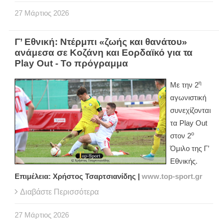
27
Μάρτιος
2026
Γ’ Εθνική: Ντέρμπι «ζωής και θανάτου»
ανάμεσα σε Κοζάνη και Εορδαϊκό για τα
Play Out - Το πρόγραμμα
η
Με την 2
αγωνιστική
συνεχίζονται
τα
Play
Out
ο
στον 2
Όμιλο της Γ’
Εθνικής.
Επιμέλεια: Χρήστος Τσαρτσιανίδης |
www
.
top
-
sport
.
gr
Διαβάστε Περισσότερα
27
Μάρτιος
2026