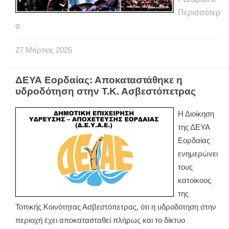
Περισσότερ
α
27
Μάρτιος
2026
ΔΕΥΑ Εορδαίας: Αποκαταστάθηκε η
υδροδότηση στην Τ.Κ. Ασβεστόπετρας
Η Διοίκηση
της ΔΕΥΑ
Εορδαίας
ενημερώνει
τους
κατοίκους
της
Τοπικής Κοινότητας Ασβεστόπετρας, ότι η υδροδότηση στην
περιοχή έχει αποκατασταθεί πλήρως και το δίκτυο