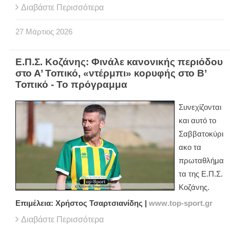
Διαβάστε Περισσότερα
27
Μάρτιος
2026
Ε.Π.Σ. Κοζάνης: Φινάλε κανονικής περιόδου
στο Α’ Τοπικό, «ντέρμπι» κορυφής στο Β’
Τοπικό - Το πρόγραμμα
Συνεχίζονται
και αυτό το
Σαββατοκύρι
ακο τα
πρωταθλήμα
τα της Ε.Π.Σ.
Κοζάνης.
Επιμέλεια: Χρήστος Τσαρτσιανίδης |
www
.
top
-
sport
.
gr
Διαβάστε Περισσότερα