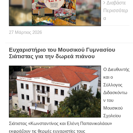
Διαβάστε
Περισσότερ
α
27
Μάρτιος
2026
Ευχαριστήριο του Μουσικού Γυμνασίου
Σιάτιστας για την δωρεά πιάνου
Ο Διευθυντής
και ο
Σύλλογος
Διδασκόντω
ν του
Μουσικού
Σχολείου
Σιάτιστας «Κωνσταντίνος και Ελένη Παπανικολάου»
εκφράζουν τις θερμές ευχαριστίες τους