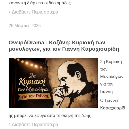
κανονική διάρκεια οι δύο ομάδες
Διαβάστε Περισσότερα
26
Μάρτιος
2026
ΟνειρόDrama - Κοζάνη: Κυριακή των
μονολόγων, για τον Γιάννη Καραχισαρίδη
2η Κυριακή
των
Μονολόγων
για τον
Γιάννη
Ο Γιάννης
Καραχισαρίδ
ης μπορεί να έφυγε από τη σκηνή της ζωής
Διαβάστε Περισσότερα