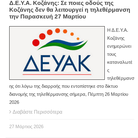
Δ.Ε.Υ.Α. Κοζάνης: Σε ποιες οδούς της
Κοζάνης δεν θα λειτουργεί η τηλεθέρμανση
την Παρασκευή 27 Μαρτίου
Η Δ.Ε.Υ.Α.
Κοζάνης
ενημερώνει
τους
καταναλωτέ
ς
τηλεθέρμανσ
ης ότι λόγω της διαρροής που εντοπίστηκε στο δίκτυο
διανομής της τηλεθέρμανσης σήμερα, Πέμπτη 26 Μαρτίου
2026
Διαβάστε Περισσότερα
27
Μάρτιος
2026