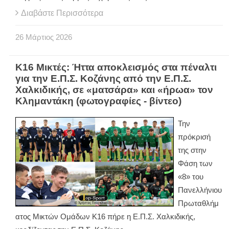
Διαβάστε Περισσότερα
26
Μάρτιος
2026
Κ16 Μικτές: Ήττα αποκλεισμός στα πέναλτι
για την Ε.Π.Σ. Κοζάνης από την Ε.Π.Σ.
Χαλκιδικής, σε «ματσάρα» και «ήρωα» τον
Κλημαντάκη (φωτογραφίες - βίντεο)
Την
πρόκρισή
της στην
Φάση των
«8» του
Πανελλήνιου
Πρωταθλήμ
ατος Μικτών Ομάδων Κ16 πήρε η Ε.Π.Σ. Χαλκιδικής,