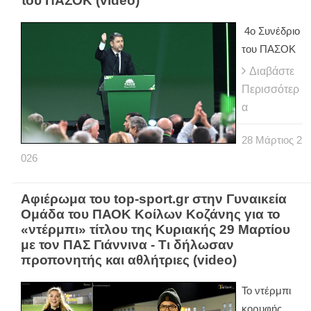
του ΠΑΣΟΚ (video)
4ο Συνέδριο
του ΠΑΣΟΚ
Διαβάστε
Περισσότερ
α
28
Μάρτιος
2
026
Αφιέρωμα του top-sport.gr στην Γυναικεία
Ομάδα του ΠΑΟΚ Κοίλων Κοζάνης για το
«ντέρμπι» τίτλου της Κυριακής 29 Μαρτίου
με τον ΠΑΣ Γιάννινα - Τι δήλωσαν
προπονητής και αθλήτριες (video)
Το ντέρμπι
κορυφής