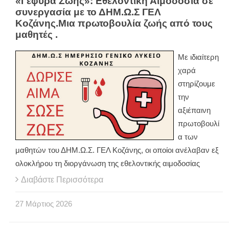
«Γέφυρα Ζωής»: Εθελοντική Αιμοδοσία σε
συνεργασία με το ΔΗΜ.Ω.Σ ΓΕΛ
Κοζάνης.Μια πρωτοβουλία ζωής από τους
μαθητές .
Με ιδιαίτερη
χαρά
στηρίζουμε
την
αξιέπαινη
πρωτοβουλί
α των
μαθητών του ΔΗΜ.Ω.Σ. ΓΕΛ Κοζάνης, οι οποίοι ανέλαβαν εξ
ολοκλήρου τη διοργάνωση της εθελοντικής αιμοδοσίας
Διαβάστε Περισσότερα
27
Μάρτιος
2026