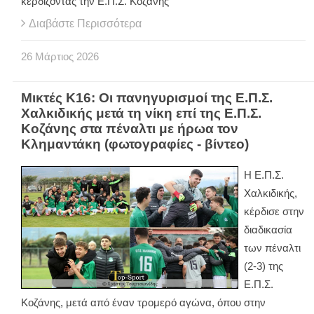
κερδίζοντας την Ε.Π.Σ. Κοζάνης
Διαβάστε Περισσότερα
26
Μάρτιος
2026
Μικτές Κ16: Οι πανηγυρισμοί της Ε.Π.Σ.
Χαλκιδικής μετά τη νίκη επί της Ε.Π.Σ.
Κοζάνης στα πέναλτι με ήρωα τον
Κλημαντάκη (φωτογραφίες - βίντεο)
Η Ε.Π.Σ.
Χαλκιδικής,
κέρδισε στην
διαδικασία
των πέναλτι
(2-3) της
Ε.Π.Σ.
Κοζάνης, μετά από έναν τρομερό αγώνα, όπου στην