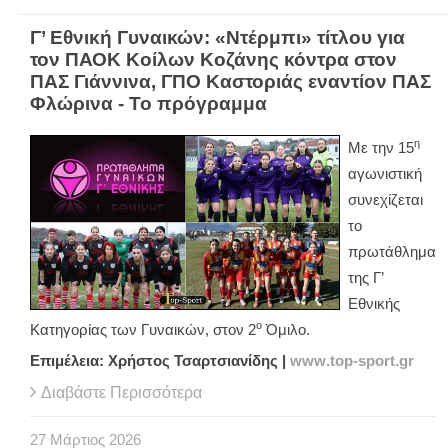
Γ’ Εθνική Γυναικών: «Ντέρμπι» τίτλου για
τον ΠΑΟΚ Κοίλων Κοζάνης κόντρα στον
ΠΑΣ Γιάννινα, ΓΠΟ Καστοριάς εναντίον ΠΑΣ
Φλώρινα - Το πρόγραμμα
η
Με την 15
αγωνιστική
συνεχίζεται
το
πρωτάθλημα
της Γ’
Εθνικής
ο
Κατηγορίας των Γυναικών, στον 2
Όμιλο.
Επιμέλεια: Χρήστος Τσαρτσιανίδης |
www
.
top
-
sport
.
gr
Διαβάστε Περισσότερα
27
Μάρτιος
2026