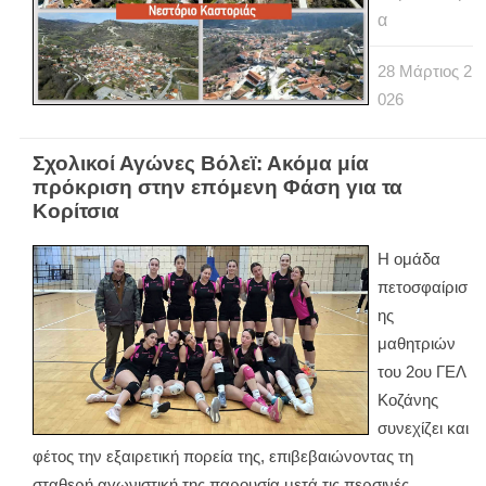
α
28
Μάρτιος
2
026
Σχολικοί Αγώνες Βόλεϊ: Ακόμα μία
πρόκριση στην επόμενη Φάση για τα
Κορίτσια
Η ομάδα
πετοσφαίρισ
ης
μαθητριών
του 2ου ΓΕΛ
Κοζάνης
συνεχίζει και
φέτος την εξαιρετική πορεία της, επιβεβαιώνοντας τη
σταθερή αγωνιστική της παρουσία μετά τις περσινές