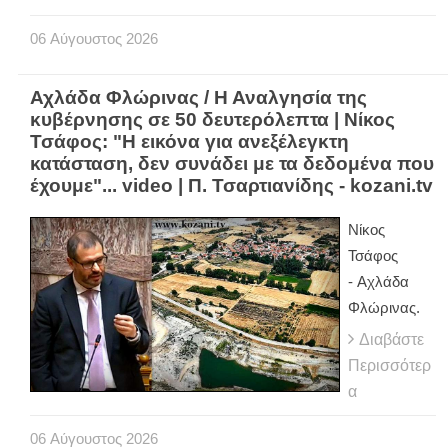
06
Αύγουστος
2026
Αχλάδα Φλώρινας / Η Αναλγησία της
κυβέρνησης σε 50 δευτερόλεπτα | Νίκος
Τσάφος: "Η εικόνα για ανεξέλεγκτη
κατάσταση, δεν συνάδει με τα δεδομένα που
έχουμε"... video | Π. Τσαρτιανίδης - kozani.tv
Νίκος
Τσάφος
- Αχλάδα
Φλώρινας.
Διαβάστε
Περισσότερ
α
06
Αύγουστος
2026