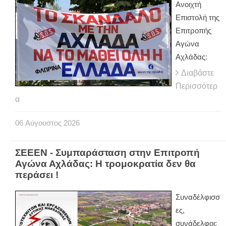
Ανοιχτή
Επιστολή της
Επιτροπής
Αγώνα
Αχλάδας:
Διαβάστε
Περισσότερ
α
06
Αύγουστος
2026
ΣΕΕΕΝ - Συμπαράσταση στην Επιτροπή
Αγώνα Αχλάδας: Η τρομοκρατία δεν θα
περάσει !
Συναδέλφισσ
ες,
συνάδελφοι: