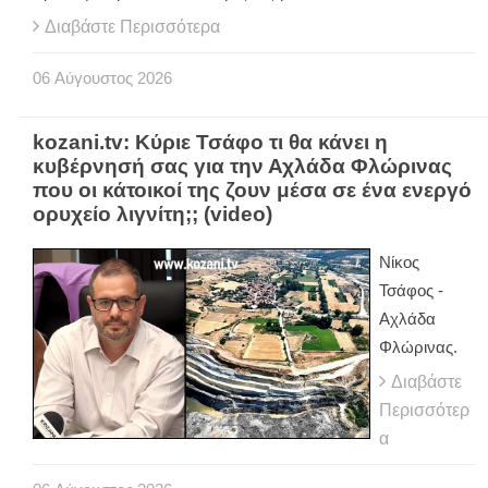
Διαβάστε Περισσότερα
06
Αύγουστος
2026
kozani.tv: Κύριε Τσάφο τι θα κάνει η
κυβέρνησή σας για την Αχλάδα Φλώρινας
που οι κάτοικοί της ζουν μέσα σε ένα ενεργό
ορυχείο λιγνίτη;; (video)
Νίκος
Τσάφος -
Αχλάδα
Φλώρινας.
Διαβάστε
Περισσότερ
α