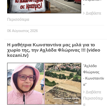
"
Διαβάστε
Περισσότερα
06
Αύγουστος
2026
Η μαθήτρια Κωνσταντίνα μας μιλά για το
χωρίο της, την Αχλάδα Φλώρινας !!! (video
kozani.tv)
"Αχλάδα
Φλώρινας
- Κωνσταντίν
α"
Διαβάστε
Περισσότερ
α