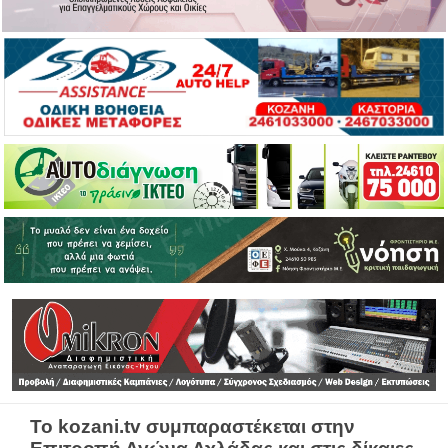
Το kozani.tv συμπαραστέκεται στην