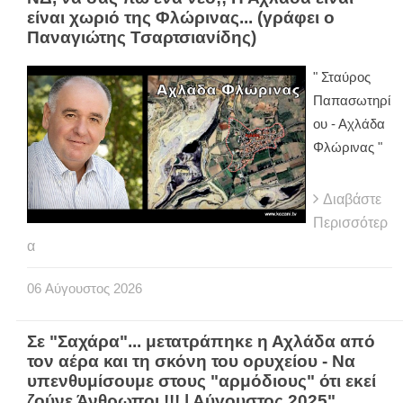
είναι χωριό της Φλώρινας... (γράφει ο
Παναγιώτης Τσαρτσιανίδης)
" Σταύρος
Παπασωτηρί
ου - Αχλάδα
Φλώρινας "
Διαβάστε
Περισσότερ
α
06
Αύγουστος
2026
Σε "Σαχάρα"... μετατράπηκε η Αχλάδα από
τον αέρα και τη σκόνη του ορυχείου - Να
υπενθυμίσουμε στους "αρμόδιους" ότι εκεί
ζούνε Άνθρωποι !!! | Αύγουστος 2025"