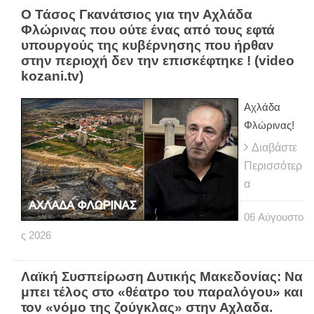
Ο Τάσος Γκανάτσιος για την Αχλάδα
Φλώρινας που ούτε ένας από τους εφτά
υπουργούς της κυβέρνησης που ήρθαν
στην περιοχή δεν την επισκέφτηκε ! (video
kozani.tv)
Αχλάδα
Φλώρινας!
Διαβάστε
Περισσότερ
α
06
Αύγουστο
ς
2026
Λαϊκή Συσπείρωση Δυτικής Μακεδονίας: Να
μπει τέλος στο «θέατρο του παραλόγου» και
τον «νόμο της ζούγκλας» στην Αχλαδα.