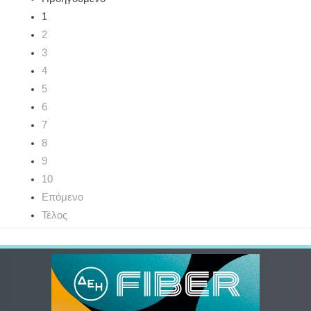
1
2
3
4
5
6
7
8
9
10
Επόμενο
Τέλος