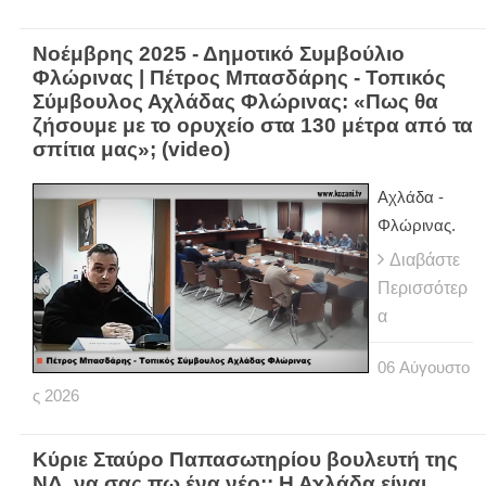
Νοέμβρης 2025 - Δημοτικό Συμβούλιο
Φλώρινας | Πέτρος Μπασδάρης - Τοπικός
Σύμβουλος Αχλάδας Φλώρινας: «Πως θα
ζήσουμε με το ορυχείο στα 130 μέτρα από τα
σπίτια μας»; (video)
Αχλάδα -
Φλώρινας.
Διαβάστε
Περισσότερ
α
06
Αύγουστο
ς
2026
Κύριε Σταύρο Παπασωτηρίου βουλευτή της
ΝΔ, να σας πω ένα νέο;; Η Αχλάδα είναι