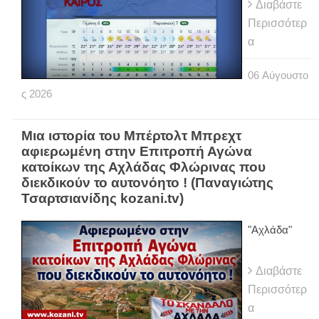
Διαβάστε
Περισσότερ
α
06
Αύγουστο
ς
2026
Μια ιστορία του Μπέρτολτ Μπρεχτ
αφιερωμένη στην Επιτροπή Αγώνα
κατοίκων της Αχλάδας Φλώρινας που
διεκδικούν το αυτονόητο ! (Παναγιώτης
Τσαρτσιανίδης kozani.tv)
"Αχλάδα"
Διαβάστε
Περισσότερ
α