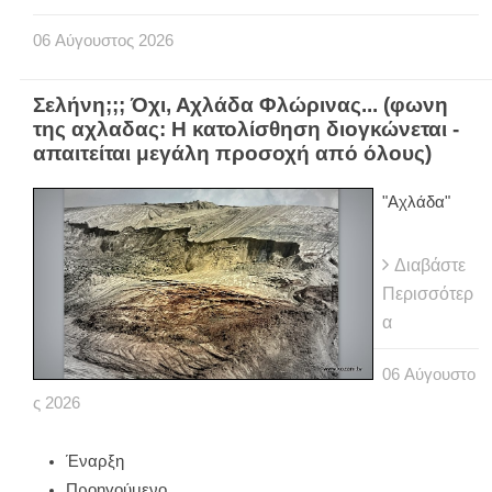
06
Αύγουστος
2026
Σελήνη;;; Όχι, Αχλάδα Φλώρινας... (φωνη
της αχλαδας: Η κατολίσθηση διογκώνεται -
απαιτείται μεγάλη προσοχή από όλους)
"Αχλάδα"
Διαβάστε
Περισσότερ
α
06
Αύγουστο
ς
2026
Έναρξη
Προηγούμενο