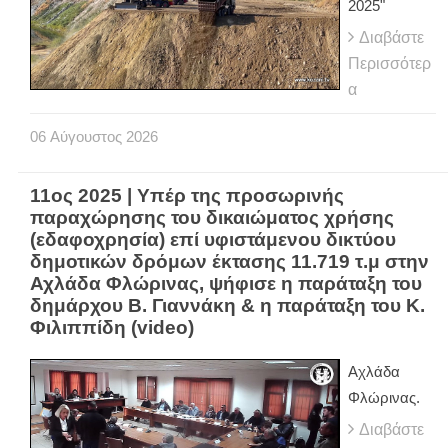
2025"
Διαβάστε
Περισσότερ
α
06
Αύγουστος
2026
11ος 2025 | Υπέρ της προσωρινής
παραχώρησης του δικαιώματος χρήσης
(εδαφοχρησία) επί υφιστάμενου δικτύου
δημοτικών δρόμων έκτασης 11.719 τ.μ στην
Αχλάδα Φλώρινας, ψήφισε η παράταξη του
δημάρχου Β. Γιαννάκη & η παράταξη του Κ.
Φιλιππίδη (video)
Αχλάδα
Φλώρινας.
Διαβάστε