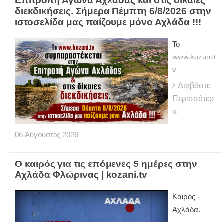
Επιτροπή Αγώνα Αχλάδας και στις δίκαιες
διεκδικήσεις. Σήμερα Πέμπτη 6/8/2026 στην
ιστοσελίδα μας παίζουμε μόνο Αχλάδα !!!
Το
www.kozani.t
v
Διαβάστε
Περισσότερ
α
06
Αύγουστος
2026
Ο καιρός για τις επόμενες 5 ημέρες στην
Αχλάδα Φλώρινας | kozani.tv
Kαιρός -
Αχλάδα.