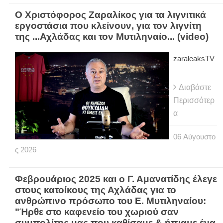
Ο Χριστόφορος Ζαραλίκος για τα λιγνιτικά
εργοστάσια που κλείνουν, για τον λιγνίτη
της ...Αχλάδας και τον Μυτιληναίο... (video)
zaraleaksTV
Διαβάστε
Περισσότερ
α
06
Αύγουστο
ς
2026
Φεβρουάριος 2025 και ο Γ. Αμανατίδης έλεγε
στους κατοίκους της Αχλάδας για το
ανθρώπινο πρόσωπο του Ε. Μυτιληναίου:
"Ήρθε στο καφενείο του χωριού σαν
συμπολίτης μας που καθίσαμε & ήπιαμε ένα