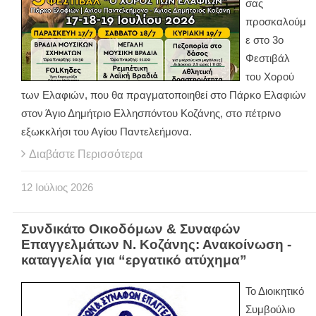
σας
προσκαλούμ
ε στο 3ο
Φεστιβάλ
του Χορού
των Ελαφιών, που θα πραγματοποιηθεί στο Πάρκο Ελαφιών
στον Άγιο Δημήτριο Ελλησπόντου Κοζάνης, στο πέτρινο
εξωκκλήσι του Αγίου Παντελεήμονα.
Διαβάστε Περισσότερα
12
Ιούλιος
2026
Συνδικάτο Οικοδόμων & Συναφών
Επαγγελμάτων Ν. Κοζάνης: Ανακοίνωση -
καταγγελία για “εργατικό ατύχημα”
Το Διοικητικό
Συμβούλιο