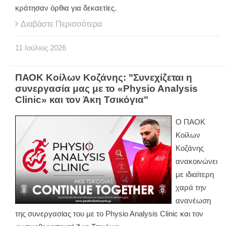
κράτησαν όρθια για δεκαετίες.
Διαβάστε Περισσότερα
11
Ιούλιος
2026
ΠΑΟΚ Κοίλων Κοζάνης: "Συνεχίζεται η
συνεργασία μας με το «Physio Analysis
Clinic» και τον Άκη Τσικόγια"
Ο ΠΑΟΚ
Κοίλων
Κοζάνης
ανακοινώνει
με ιδιαίτερη
χαρά την
ανανέωση
της συνεργασίας του με το Physio Analysis Clinic και τον