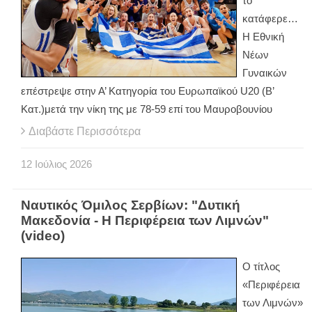
το
κατάφερε…
Η Εθνική
Νέων
Γυναικών
επέστρεψε στην Α’ Κατηγορία του Ευρωπαϊκού U20 (B’
Κατ.)μετά την νίκη της με 78-59 επί του Μαυροβουνίου
Διαβάστε Περισσότερα
12
Ιούλιος
2026
Ναυτικός Όμιλος Σερβίων: "Δυτική
Μακεδονία - Η Περιφέρεια των Λιμνών"
(video)
Ο τίτλος
«Περιφέρεια
των Λιμνών»