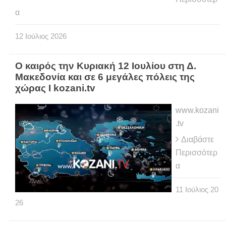
α
12
Ιούλιος
2026
Ο καιρός την Κυριακή 12 Ιουλίου στη Δ.
Μακεδονία και σε 6 μεγάλες πόλεις της
χώρας Ι kozani.tv
www.kozani
.tv
Διαβάστε
Περισσότερ
α
11
Ιούλιος
20
26