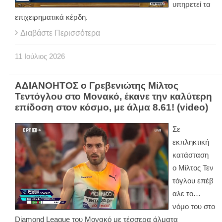
υπηρετεί τα
επιχειρηματικά κέρδη.
Διαβάστε Περισσότερα
11
Ιούλιος
2026
ΑΔΙΑΝΟΗΤΟΣ ο Γρεβενιώτης Μίλτος
Τεντόγλου στο Μονακό, έκανε την καλύτερη
επίδοση στον κόσμο, με άλμα 8.61! (video)
Σε
εκπληκτική
κατάσταση
ο Μίλτος Τεν
τόγλου επέβ
αλε το…
νόμο του στο
Diamond League του Μονακό με τέσσερα άλματα