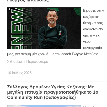
Είμαστε στην
ευχάριστη
θέση να σας
ανακοινώσο
υμε την εκ
νέου
συνεργασία
μας, για ακόμη μία χρονιά, με τον coach Γιώργο Μπούσιο.
Διαβάστε Περισσότερα
10
Ιούλιος
2026
Σύλλογος Δρομέων Υγείας Κοζάνης: Με
μεγάλη επιτυχία πραγματοποιήθηκε το 1ο
Community Run (φωτογραφίες)