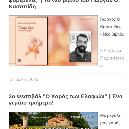
φορεμένες" | Το νέο βιβλίο του Γιώργου Θ.
Κασαπίδη
Γιώργος Θ.
Κασαπίδης
- Νέο βιβλίο.
Διαβάστε
Περισσότερ
α
12
Ιούλιος
2026
3ο Φεστιβάλ "Ο Χορός των Ελαφιών" | Ένα
γεμάτο τριήμερο!
Με μεγάλη
μας χαρά,