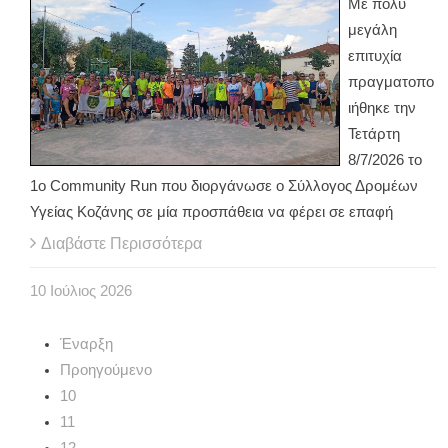
Με πολύ
μεγάλη
επιτυχία
πραγματοπο
ιήθηκε την
Τετάρτη
8/7/2026 το
1ο Community Run που διοργάνωσε ο Σύλλογος Δρομέων
Υγείας Κοζάνης σε μία προσπάθεια να φέρει σε επαφή
Διαβάστε Περισσότερα
10
Ιούλιος
2026
Έναρξη
Προηγούμενο
10
11
12