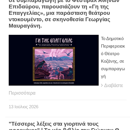
σε συμπαραγωγή με το Φεστιβάλ Αθηνών
Επιδαύρου, παρουσιάζουν τη «Γη της
Επαγγελίας», μια παράσταση θεάτρου
ντοκουμέντο, σε σκηνοθεσία Γεωργίας
Μαυραγάνη.
Το Δημοτικό
Περιφερειακ
ό Θέατρο
Κοζάνης, σε
συμπαραγω
γή
Διαβάστε
Περισσότερα
13
Ιούλιος
2026
"Τέσσερις λέξεις στα γιορτινά τους