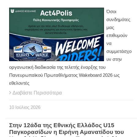
Όσοι
συνδημότες
μας
επιθυμούν
να
συμμετάσχο
υν στην
οργανωτική διαδικασία της τελετής έναρξης του
Πανευρωπαϊκού Πρωταθλήματος Wakeboard 2026 ως
εθελοντές
Διαβάστε Περισσότερα
10
Ιούλιος
2026
Στην 12άδα της Εθνικής Ελλάδος U15
Παγκορασίδων η Ειρήνη Αμανατίδου του