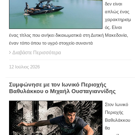
δεν είναι
απλώς ένας
χαρακτηρισμ
ός. Είναι
ένας τίτλος που ανήκει δικαιωματικά στη Δυτική Μακεδονία,
έναν τόπο όπου το υγρό στοιχείο συναντά
Διαβάστε Περισσότερα
12
Ιούλιος
2026
Συμφώνησε με τον Ιωνικό Περιοχής
Βαθυλάκκου ο Μιχαήλ Ουσταγιαννίδης
Στον Ιωνικό
Περιοχής
Βαθυλάκκου
θα