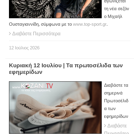
αγωνίζεται
τη νέα σεζόν
ο Μιχαήλ
Ουσταγιαννίδη, σύμφωνα με το
www
.
top
-
sport
.
gr
.
Διαβάστε Περισσότερα
12
Ιούλιος
2026
Κυριακή 12 Ιουλίου | Τα πρωτοσέλιδα των
εφημερίδων
Διαβάστε τα
σημερινά
Πρωτοσέλιδ
α των
εφημερίδων
Διαβάστε
Περισσότερ