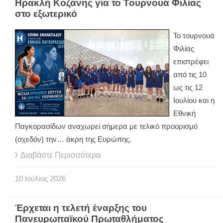
Ηρακλή Κοζάνης για το Τουρνουά Φιλίας
στο εξωτερικό
Το τουρνουά
Φιλίας
επιστρέφει
από τις 10
ως τις 12
Ιουλίου και η
Εθνική
Παγκορασίδων αναχωρεί σήμερα με τελικό προορισμό
(σχεδόν) την… άκρη της Ευρώπης.
Διαβάστε Περισσότερα
10
Ιούλιος
2026
Έρχεται η τελετή έναρξης του
Πανευρωπαϊκού Πρωταθλήματος