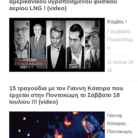
αμερικανικού υγροποιημένου φυσικού
αερίου LNG ! (video)
Κόμβος !
Διαβάστε
Περισσότερ
α
11
Ιούλιος
20
26
15 τραγούδια με τον Γιάννη Κότσιρα που
έρχεται στην Ποντοκώμη το Σάββατο 18
Ιουλίου !!! (video)
Γιάννης
Κότσιρας -
Ποντοκώμη.