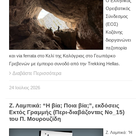
Ο Ελληνικός
Ορειβατικός
Σύνδεσμος
(ΕΟΣ)
Κοζάνης
διοργανώνει
πεζοπορία
και via ferrata στο Κελί της Καλόγριας στο Γεωπάρκο
Γρεβενών με έμπειρο συνοδό από την Τrekking Ηellas.
Διαβάστε Περισσότερα
24
Ιούλιος
2026
Ζ. Λαμπικά: “Η βία; Ποια βία;”, εκδόσεις
Εκτός Γραμμής (Περι-διαβάζοντας Νο_15)
του Π. Μουρουζίδη
Ζ. Λαμπικά: “Η