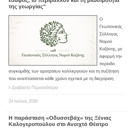
έδαφος, το περιβάλλον και τη βιωσιμότητα
της γεωργίας"
Ο
Γεωπονικός
Σύλλογος
Νομού
Κοζάνης, με
αφορμή την
περίοδο
συγκομιδής των αροτραίων καλλιεργειών και τη συζήτηση
που αναπτύσσεται κάθε χρόνο σχετικά με τη διαχείριση
Διαβάστε Περισσότερα
24
Ιούλιος
2026
Η παράσταση «Οδυσσεβάχ» της Ξένιας
Καλογεροπούλου στο Ανοιχτό Θέατρο