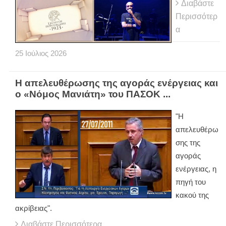
Διαβάστε
Περισσότερ
α
25
Ιούλιος
2026
Η απελευθέρωσης της αγοράς ενέργειας και
ο «Νόμος Μανιάτη» του ΠΑΣΟΚ ...
"Η
απελευθέρω
σης της
αγοράς
ενέργειας, η
πηγή του
κακού της
ακρίβειας".
Διαβάστε Περισσότερα