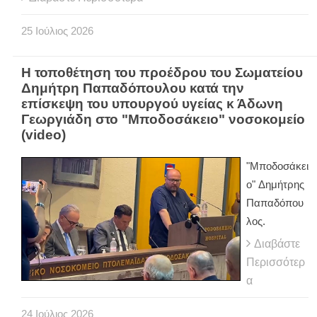
25
Ιούλιος
2026
Η τοποθέτηση του προέδρου του Σωματείου
Δημήτρη Παπαδόπουλου κατά την
επίσκεψη του υπουργού υγείας κ Άδωνη
Γεωργιάδη στο "Μποδοσάκειο" νοσοκομείο
(video)
"Μποδοσάκει
ο" Δημήτρης
Παπαδόπου
λος.
Διαβάστε
Περισσότερ
α
24
Ιούλιος
2026