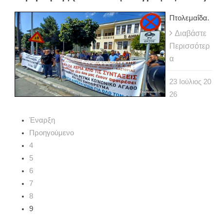
Πτολεμαΐδα.
Διαβάστε
Περισσότερ
α
23
Ιούλιος
20
26
Έναρξη
Προηγούμενο
4
5
6
7
8
9