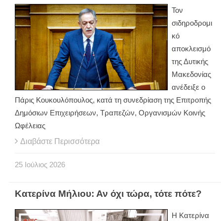
Τον
σιδηροδρομι
κό
αποκλεισμό
της Δυτικής
Μακεδονίας
ανέδειξε ο
Πάρις Κουκουλόπουλος, κατά τη συνεδρίαση της Επιτροπής
Δημόσιων Επιχειρήσεων, Τραπεζών, Οργανισμών Κοινής
Ωφέλειας
Διαβάστε Περισσότερα
25
Ιούλιος
2026
Κατερίνα Μήλιου: Αν όχι τώρα, τότε πότε?
H Κατερίνα