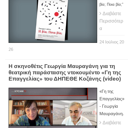
βία; Ποια βία;”
Διαβάστε
Περισσότερ
α
24
Ιούλιος
20
26
Η σκηνοθέτις Γεωργία Μαυραγάνη για τη
θεατρική παράστασης ντοκουμέντο «Γη της
Επαγγελίας» του ΔΗΠΕΘΕ Κοζάνης (video)
«Γη της
Επαγγελίας»
- Γεωργία
Μαυραγάνη.
Διαβάστε