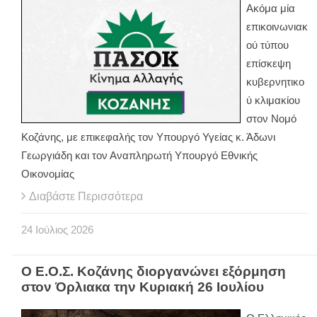
Ακόμα μία
επικοινωνιακ
ού τύπου
επίσκεψη
κυβερνητικο
ύ κλιμακίου
στον Νομό
Κοζάνης, με επικεφαλής τον Υπουργό Υγείας κ. Άδωνι
Γεωργιάδη και τον Αναπληρωτή Υπουργό Εθνικής
Οικονομίας
Διαβάστε Περισσότερα
24
Ιούλιος
2026
Ο Ε.Ο.Σ. Κοζάνης διοργανώνει εξόρμηση
στον Όρλιακα την Κυριακή 26 Ιουλίου