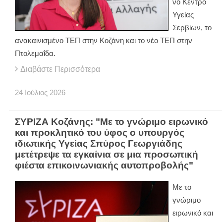
νο Κέντρο
Υγείας
Σερβίων, το
ανακαινισμένο ΤΕΠ στην Κοζάνη και το νέο ΤΕΠ στην
Πτολεμαΐδα.
Διαβάστε Περισσότερα
24
Ιούλιος
2026
ΣΥΡΙΖΑ Κοζάνης: "Με το γνώριμο ειρωνικό
και προκλητικό του ύφος ο υπουργός
ιδιωτικής Υγείας Σπύρος Γεωργιάδης
μετέτρεψε τα εγκαίνια σε μια προσωπική
φιέστα επικοινωνιακής αυτοπροβολής"
Με το
γνώριμο
ειρωνικό και