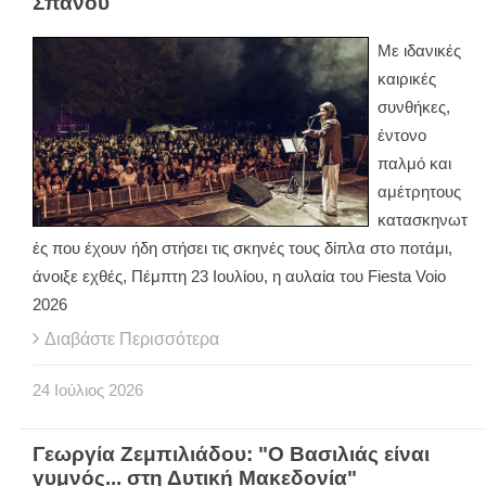
Σπανού
Με ιδανικές
καιρικές
συνθήκες,
έντονο
παλμό και
αμέτρητους
κατασκηνωτ
ές που έχουν ήδη στήσει τις σκηνές τους δίπλα στο ποτάμι,
άνοιξε εχθές, Πέμπτη 23 Ιουλίου, η αυλαία του Fiesta Voio
2026
Διαβάστε Περισσότερα
24
Ιούλιος
2026
Γεωργία Ζεμπιλιάδου: "Ο Βασιλιάς είναι
γυμνός... στη Δυτική Μακεδονία"