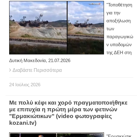
"Τοποθέτηση
για την
αποξήλωση
των
παραγωγικώ
ν υποδομών
της ΔΕΗ στη
Δυτική Μακεδονία, 21.07.2026
Διαβάστε Περισσότερα
24
Ιούλιος
2026
Με πολύ κέφι και χορό πραγματοποιήθηκε
με επιτυχία η πρώτη μέρα των φετινών
"Ερμακιώτικων" (video φωτογραφίες
kozani.tv)
"Ερμακιώτικ