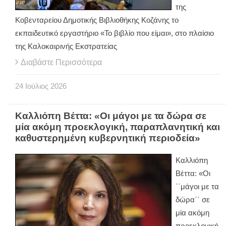
της
Κοβενταρείου Δημοτικής Βιβλιοθήκης Κοζάνης το
εκπαιδευτικό εργαστήριο «Το βιβλίο που είμαι», στο πλαίσιο
της Καλοκαιρινής Εκστρατείας
Διαβάστε Περισσότερα
24
Ιούλιος
2026
Καλλιόπη Βέττα: «Οι μάγοι με τα δώρα σε
μία ακόμη προεκλογική, παραπλανητική και
καθυστερημένη κυβερνητική περιοδεία»
Καλλιόπη
Βέττα: «Οι
΄΄μάγοι με τα
δώρα΄΄ σε
μία ακόμη
προεκλογική