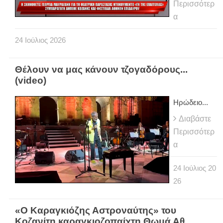
Περισσότερ
α
24
Ιούλιος
2026
Θέλουν να μας κάνουν τζογαδόρους...
(video)
Ηρώδειο...
Διαβάστε
Περισσότερ
α
24
Ιούλιος
20
26
«Ο Καραγκιόζης Αστροναύτης» του
Κοζανίτη καραγκιοζοπαίχτη Θωμά Αθ.