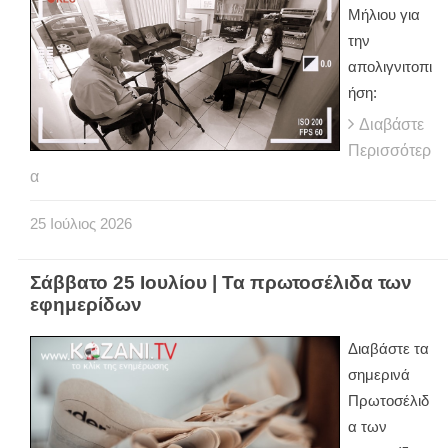
Μήλιου για
την
απολιγνιτοπι
ήση:
Διαβάστε
Περισσότερ
α
25
Ιούλιος
2026
Σάββατο 25 Ιουλίου | Τα πρωτοσέλιδα των
εφημερίδων
Διαβάστε τα
σημερινά
Πρωτοσέλιδ
α των