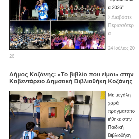
α 2026"
Διαβάστε
Περισσότερ
α
24
Ιούλιος
20
26
Δήμος Κοζάνης: «Το βιβλίο που είμαι» στην
Κοβεντάρειο Δημοτική Βιβλιοθήκη Κοζάνης
Με μεγάλη
χαρά
πραγματοπο
ιήθηκε στην
Παιδική
Βιβλιοθήκη