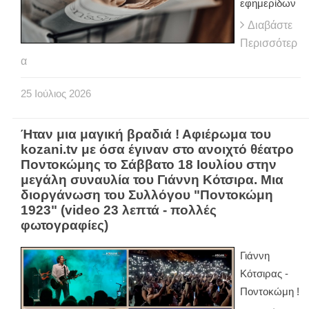
εφημερίδων
Διαβάστε
Περισσότερ
α
25
Ιούλιος
2026
Ήταν μια μαγική βραδιά ! Αφιέρωμα του
kozani.tv με όσα έγιναν στο ανοιχτό θέατρο
Ποντοκώμης το Σάββατο 18 Ιουλίου στην
μεγάλη συναυλία του Γιάννη Κότσιρα. Μια
διοργάνωση του Συλλόγου "Ποντοκώμη
1923" (video 23 λεπτά - πολλές
φωτογραφίες)
Γιάννη
Κότσιρας -
Ποντοκώμη !