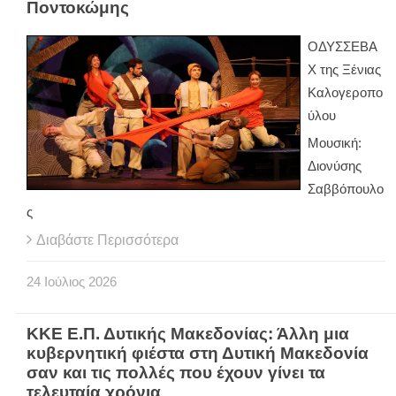
Ποντοκώμης
ΟΔΥΣΣΕΒΑ
Χ της Ξένιας
Καλογεροπο
ύλου
Μουσική:
Διονύσης
Σαββόπουλο
ς
Διαβάστε Περισσότερα
24
Ιούλιος
2026
ΚΚΕ Ε.Π. Δυτικής Μακεδονίας: Άλλη μια
κυβερνητική φιέστα στη Δυτική Μακεδονία
σαν και τις πολλές που έχουν γίνει τα
τελευταία χρόνια