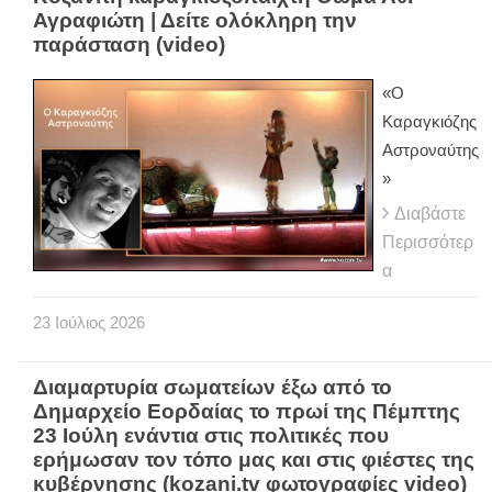
Αγραφιώτη | Δείτε ολόκληρη την
παράσταση (video)
«Ο
Καραγκιόζης
Αστροναύτης
»
Διαβάστε
Περισσότερ
α
23
Ιούλιος
2026
Διαμαρτυρία σωματείων έξω από το
Δημαρχείο Εορδαίας το πρωί της Πέμπτης
23 Ιούλη ενάντια στις πολιτικές που
ερήμωσαν τον τόπο μας και στις φιέστες της
κυβέρνησης (kozani.tv φωτογραφίες video)