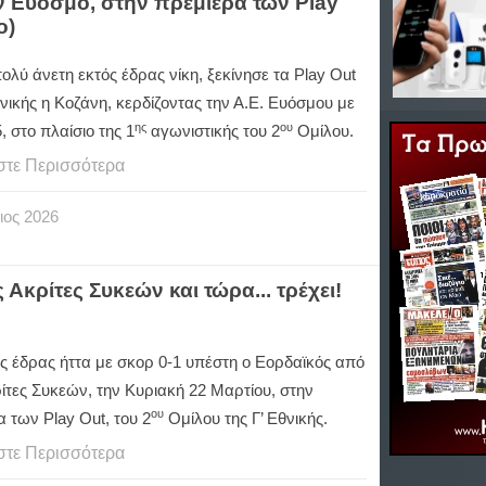
ον Εύοσμο, στην πρεμιέρα των Play
o)
ολύ άνετη εκτός έδρας νίκη, ξεκίνησε τα
Play
Out
θνικής η Κοζάνη, κερδίζοντας την Α.Ε. Ευόσμου με
ης
ου
, στο πλαίσιο της 1
αγωνιστικής του 2
Ομίλου.
στε Περισσότερα
ιος
2026
Ακρίτες Συκεών και τώρα... τρέχει!
ός έδρας ήττα με σκορ 0-1 υπέστη ο Εορδαϊκός από
ίτες Συκεών, την Κυριακή 22 Μαρτίου, στην
ου
α των
Play
Out
, του 2
Ομίλου της Γ’ Εθνικής.
στε Περισσότερα