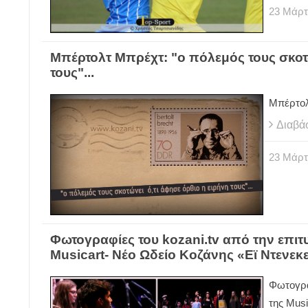
23
Μάρτ
Μπέρτολτ Μπρέχτ: "ο πόλεμός τους σκοτώ
τους"...
Μπέρτολ
Διαβά
23
Μάρτ
Φωτογραφίες του kozani.tv από την επι
Musicart- Νέο Ωδείο Κοζάνης «Εϊ Ντενεκ
Φωτογρα
της Musi