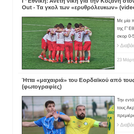
Γ’ Εθνική: Άνετη νίκη για την Κοζάνη στ
Out - Τα γκολ των «ερυθρόλευκων» (vide
Με μία π
της Γ’ Ε
σκορ 0-5
Διαβά
23
Μάρτ
Ήττα «μαχαιριά» του Εορδαϊκού από τους 
(φωτογραφίες)
Την εντ
τους Ακρ
πρεμιέρ
Διαβά