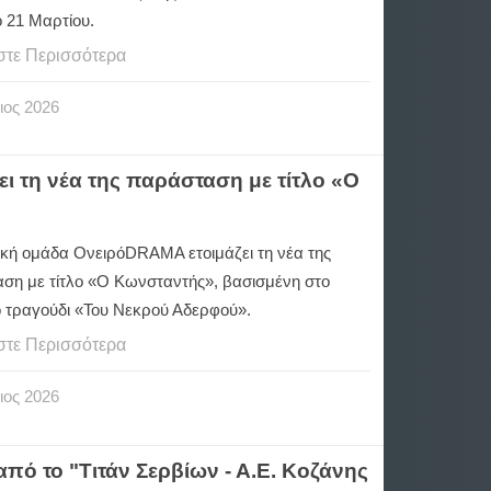
 21 Μαρτίου.
στε Περισσότερα
ιος
2026
ι τη νέα της παράσταση με τίτλο «Ο
ική ομάδα ΟνειρόDRAMA ετοιμάζει τη νέα της
ση με τίτλο «Ο Κωνσταντής», βασισμένη στο
ό τραγούδι «Του Νεκρού Αδερφού».
στε Περισσότερα
ιος
2026
 από το "Τιτάν Σερβίων - Α.Ε. Κοζάνης