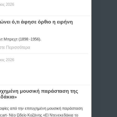
ιος
2026
νει ό,τι άφησε όρθιο η ειρήνη
τ Μπρεχτ (1898 -1956).
στε Περισσότερα
ιος
2026
τυχημένη μουσική παράσταση της
εδάκια»
φίες από την επιτυχημένη μουσική παράσταση
cart- Νέο Ωδείο Κοζάνης «Εϊ Ντενεκεδάκια το