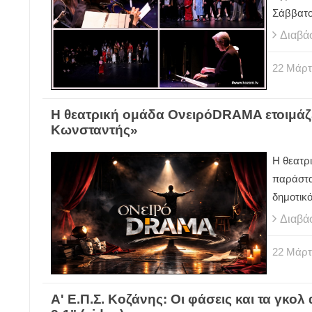
Σάββατο
Διαβά
22
Μάρτ
Η θεατρική ομάδα ΟνειρόDRAMA ετοιμάζε
Κωνσταντής»
Η θεατρ
παράστα
δημοτικ
Διαβά
22
Μάρτ
Α' Ε.Π.Σ. Κοζάνης: Οι φάσεις και τα γκολ