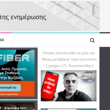
ΙΑ
Όποιος εξακολουθεί να μιλά για
"δίκαιη μετάβαση" είναι στο κόλπο
! [ γράφει ο Π. Τσαρτσιανίδης ]