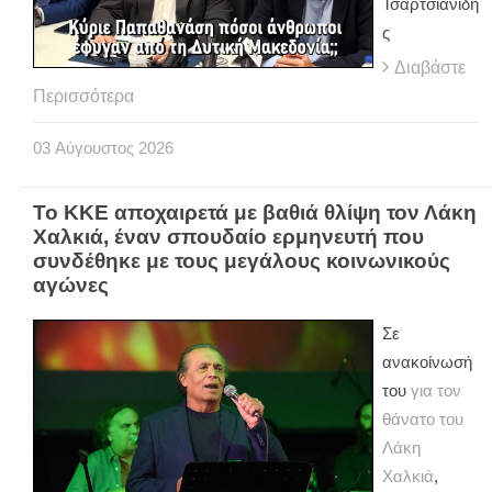
Τσαρτσιανίδη
ς
Διαβάστε
Περισσότερα
03
Αύγουστος
2026
Το ΚΚΕ αποχαιρετά με βαθιά θλίψη τον Λάκη
Χαλκιά, έναν σπουδαίο ερμηνευτή που
συνδέθηκε με τους μεγάλους κοινωνικούς
αγώνες
Σε
ανακοίνωσή
του
για τον
θάνατο του
Λάκη
Χαλκιά
,