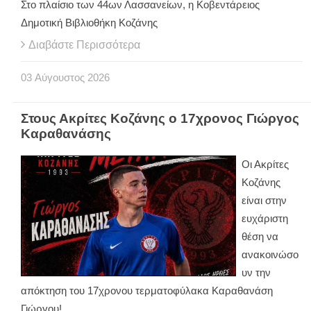
Στο πλαίσιο των 44ων Λασσανείων, η Κοβεντάρειος
Δημοτική Βιβλιοθήκη Κοζάνης
Διαβάστε Περισσότερα
03
Αύγουστος
2026
Στους Ακρίτες Κοζάνης ο 17χρονος Γιώργος
Καραθανάσης
Οι Ακρίτες
Κοζάνης
είναι στην
ευχάριστη
θέση να
ανακοινώσο
υν την
απόκτηση του 17χρονου τερματοφύλακα Καραθανάση
Γιώργου!