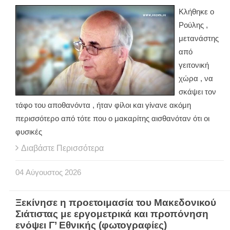
Κλήθηκε ο
Ρούλης ,
μετανάστης
από
γειτονική
χώρα , να
σκάψει τον
τάφο του αποθανόντα , ήταν φίλοι και γίνανε ακόμη
περισσότερο από τότε που ο μακαρίτης αισθανόταν ότι οι
φυσικές
Διαβάστε Περισσότερα
04
Αύγουστος
2026
Ξεκίνησε η προετοιμασία του Μακεδονικού
Σιάτιστας με εργομετρικά και προπόνηση
ενόψει Γ’ Εθνικής (φωτογραφίες)