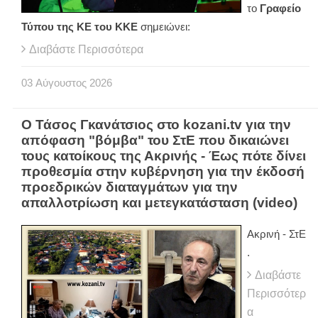
το
Γραφείο
Τύπου της ΚΕ του ΚΚΕ
σημειώνει:
Διαβάστε Περισσότερα
03
Αύγουστος
2026
Ο Τάσος Γκανάτσιος στο kozani.tv για την
απόφαση "βόμβα" του ΣτΕ που δικαιώνει
τους κατοίκους της Ακρινής - Έως πότε δίνει
προθεσμία στην κυβέρνηση για την έκδοσή
προεδρικών διαταγμάτων για την
απαλλοτρίωση και μετεγκατάσταση (video)
Ακρινή - ΣτΕ
.
Διαβάστε
Περισσότερ
α