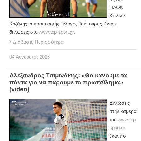
ΠΑΟΚ
Κοίλων
Κοζάνης, ο προπονητής Γιώργος Τσέπουρας, έκανε
δηλώσεις στο
www
.
top
-
sport
.
gr
.
Διαβάστε Περισσότερα
04
Αύγουστος
2026
Αλέξανδρος Τσιμινάκης: «Θα κάνουμε τα
πάντα για να πάρουμε το πρωτάθλημα»
(video)
Δηλώσεις
στην κάμερα
του
www
.
top
-
sport
.
gr
έκανε ο