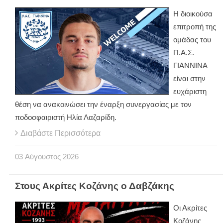
Η διοικούσα
επιτροπή της
ομάδας του
Π.Α.Σ.
ΓΙΑΝΝΙΝΑ
είναι στην
ευχάριστη
θέση να ανακοινώσει την έναρξη συνεργασίας με τον
ποδοσφαιριστή Ηλία Λαζαρίδη.
Διαβάστε Περισσότερα
03
Αύγουστος
2026
Στους Ακρίτες Κοζάνης ο Δαβζάκης
Οι Ακρίτες
Κοζάνης