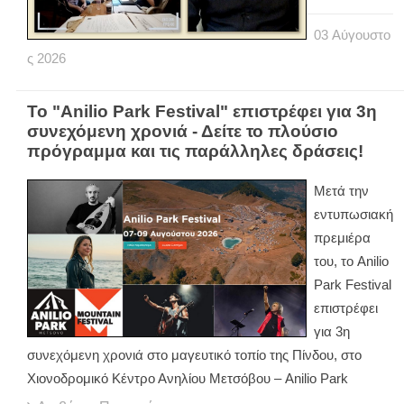
03
Αύγουστο
ς
2026
Το "Anilio Park Festival" επιστρέφει για 3η
συνεχόμενη χρονιά - Δείτε το πλούσιο
πρόγραμμα και τις παράλληλες δράσεις!
Μετά την
εντυπωσιακή
πρεμιέρα
του, το Anilio
Park Festival
επιστρέφει
για 3η
συνεχόμενη χρονιά στο μαγευτικό τοπίο της Πίνδου, στο
Χιονοδρομικό Κέντρο Ανηλίου Μετσόβου – Anilio Park