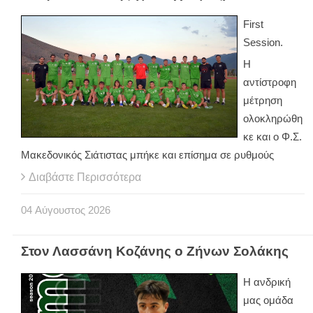
First
Session.
Η
αντίστροφη
μέτρηση
ολοκληρώθη
κε και ο Φ.Σ.
Μακεδονικός Σιάτιστας μπήκε και επίσημα σε ρυθμούς
Διαβάστε Περισσότερα
04
Αύγουστος
2026
Στον Λασσάνη Κοζάνης ο Ζήνων Σολάκης
Η ανδρική
μας ομάδα