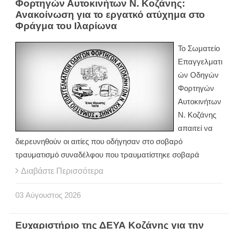
Φορτηγών Αυτοκινήτων Ν. Κοζάνης:
Ανακοίνωση για το εργατκό ατύχημα στο
Φράγμα του Ιλαρίωνα
Το Σωματείο
Επαγγελματι
ών Οδηγών
Φορτηγών
Αυτοκινήτων
Ν. Κοζάνης
απαιτεί να
διερευνηθούν οι αιτίες που οδήγησαν στο σοβαρό
τραυματισμό συναδέλφου που τραυματίστηκε σοβαρά
Διαβάστε Περισσότερα
03
Αύγουστος
2026
Ευχαριστήριο της ΔΕΥΑ Κοζάνης για την