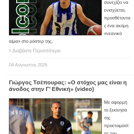
συνεχίζει να
ενισχύεται,
προσθέτοντα
ς ένα ακόμη
«νεανικό
αίμα» στο ρόστερ της.
Διαβάστε Περισσότερα
04
Αύγουστος
2026
Γιώργος Τσέπουρας: «Ο στόχος μας είναι η
άνοδος στην Γ’ Εθνική» (video)
Με αφορμή
το ξεκίνησα
της
προετοιμασί
ας του