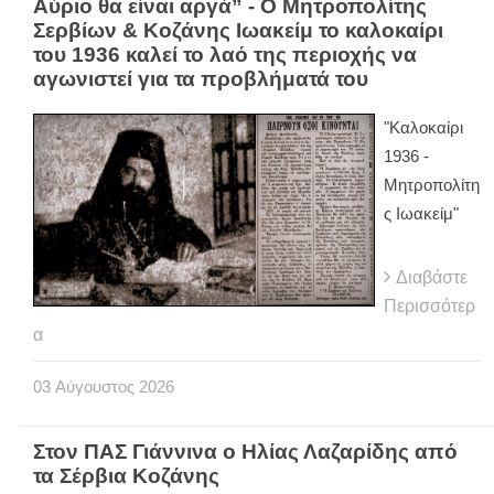
Αύριο θα είναι αργά” - Ο Μητροπολίτης
Σερβίων & Κοζάνης Ιωακείμ το καλοκαίρι
του 1936 καλεί το λαό της περιοχής να
αγωνιστεί για τα προβλήματά του
"Καλοκαίρι
1936 -
Μητροπολίτη
ς Ιωακείμ"
Διαβάστε
Περισσότερ
α
03
Αύγουστος
2026
Στον ΠΑΣ Γιάννινα ο Ηλίας Λαζαρίδης από
τα Σέρβια Κοζάνης