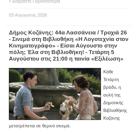
Διαβάστε Περισσότερα
03
Αύγουστος
2026
Δήμος Κοζάνης: 44α Λασσάνεια / Τροχιά 26
- Σινεμά στη Βιβλιοθήκη «Η Λογοτεχνία στον
Κινηματογράφο» - Είσαι Αύγουστο στην
πόλη; Έλα στη Βιβλιοθήκη! - Τετάρτη 5
Αυγούστου στις 21:00 η ταινία «Εξιλέωση»
Κάθε
Τετάρτη
βράδυ, η
αυλή της
Δημοτικής
Βιβλιοθήκης
Κοζάνης
μετατρέπεται σε θερινό σινεμά.