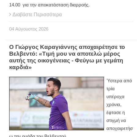
14.00 για την αποκατάσταση διαρροής.
Διαβάστε Περισσότερα
04
Αύγουστος
2026
Ο Γιώργος Καραγιάννης αποχαιρέτησε το
Βελβεντό: «Τιμή μου να αποτελώ μέρος
αυτής της οικογένειας - Φεύγω με γεμάτη
καρδιά»
Ύστερα από
τρία
υπέροχα
χρόνια,
έφτασε η
στιγμή να
αποχαιρετήσ
ω την ομάδα του Βελβεντού.