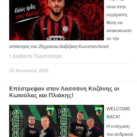
είναι στην
ευχάριστη
θέση να
ανακοινώσο
υν την
απόκτηση του 25χρονου Δαβζάκη Κωνσταντίνου!
Διαβάστε Περισσότερα
03
Αύγουστος
2026
Επέστρεψαν στον Λασσάνη Κοζάνης οι
Κωτούλας και Πλιάκης!
WELCOME
BACK!
Η ενίσχυση
του ανδρικού