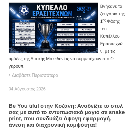
Βγήκανε τα
ζευγάρια της
ης
1
Φάσης
του
Κυπέλλου
Ερασιτεχνώ
ν, με τις
ο
ομάδες της Δυτικής Μακεδονίας να συμμετέχουν στο 4
γκρουπ.
Διαβάστε Περισσότερα
04
Αύγουστος
2026
Be You tiful στην Κοζάνη: Αναδείξτε το στυλ
σας με αυτό το εντυπωσιακό μαγιό σε snake
print, που συνδυάζει άψογη εφαρμογή,
άνεση και διαχρονική κομψότητα!