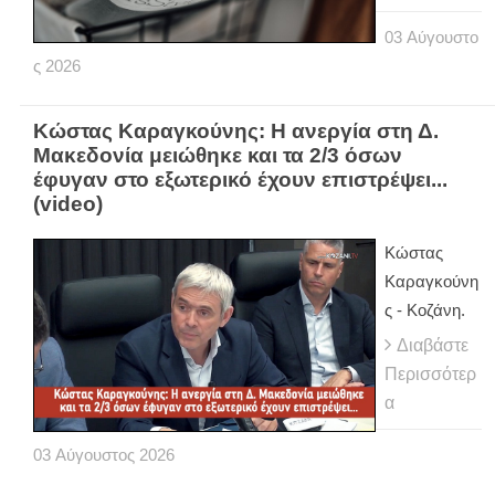
03
Αύγουστο
ς
2026
Κώστας Καραγκούνης: Η ανεργία στη Δ.
Μακεδονία μειώθηκε και τα 2/3 όσων
έφυγαν στο εξωτερικό έχουν επιστρέψει...
(video)
Κώστας
Καραγκούνη
ς - Κοζάνη.
Διαβάστε
Περισσότερ
α
03
Αύγουστος
2026