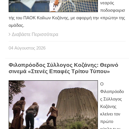
νεαρός
ποδοσφαιρισ
τής του ΠΑΟΚ Κοίλων Κοζάνης, με αφορμή την «πρώτη» της
ομάδας.
Διαβάστε Περισσότερα
04
Αύγουστος
2026
Φιλοπρόοδος Σύλλογος Κοζάνης: Θερινό
σινεμά «Στενές Επαφές Τρίτου Τύπου»
Ο
Φιλοπρόοδο
ς Σύλλογος
Κοζάνης
κλείνει τον
πρώτο
κύκλο των