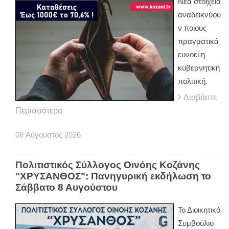
Νέα στοιχεία
αναδεικνύου
ν ποιους
πραγματικά
ευνοεί η
κυβερνητική
πολιτική.
Διαβάστε
Περισσότερα
08
Αύγουστος
2026
Πολιτιστικός Σύλλογος Οινόης Κοζάνης
"ΧΡΥΣΑΝΘΟΣ": Πανηγυρική εκδήλωση το
Σάββατο 8 Αυγούστου
Το Διοικητικό
Συμβούλιο