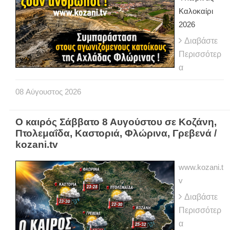
Καλοκαίρι
2026
Διαβάστε
Περισσότερ
α
08
Αύγουστος
2026
Ο καιρός Σάββατο 8 Αυγούστου σε Κοζάνη,
Πτολεμαΐδα, Καστοριά, Φλώρινα, Γρεβενά /
kozani.tv
www.kozani.t
v
Διαβάστε
Περισσότερ
α