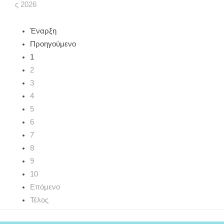
ς
2026
Έναρξη
Προηγούμενο
1
2
3
4
5
6
7
8
9
10
Επόμενο
Τέλος