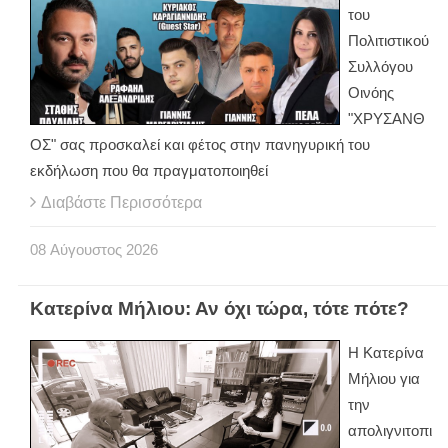
του
Πολιτιστικού
Συλλόγου
Οινόης
"ΧΡΥΣΑΝΘ
ΟΣ" σας προσκαλεί και φέτος στην πανηγυρική του
εκδήλωση που θα πραγματοποιηθεί
Διαβάστε Περισσότερα
08
Αύγουστος
2026
Κατερίνα Μήλιου: Αν όχι τώρα, τότε πότε?
H Κατερίνα
Μήλιου για
την
απολιγνιτοπι