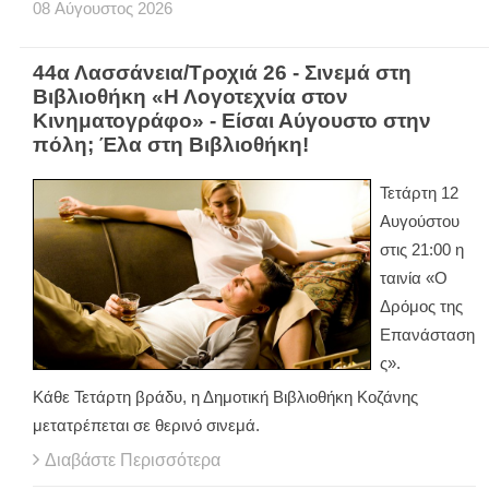
08
Αύγουστος
2026
44α Λασσάνεια/Τροχιά 26 - Σινεμά στη
Βιβλιοθήκη «Η Λογοτεχνία στον
Κινηματογράφο» - Είσαι Αύγουστο στην
πόλη; Έλα στη Βιβλιοθήκη!
Τετάρτη 12
Αυγούστου
στις 21:00 η
ταινία «Ο
Δρόμος της
Επανάσταση
ς».
Κάθε Τετάρτη βράδυ, η Δημοτική Βιβλιοθήκη Κοζάνης
μετατρέπεται σε θερινό σινεμά.
Διαβάστε Περισσότερα