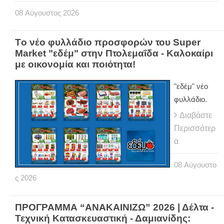
08
Αύγουστος
2026
Tο νέο φυλλάδιο προσφορών του Super
Market "εδέμ" στην Πτολεμαΐδα - Καλοκαίρι
με οικονομία και ποιότητα!
"εδέμ" νέο
φυλλάδιο.
Διαβάστε
Περισσότερ
α
08
Αύγουστο
ς
2026
ΠΡΟΓΡΑΜΜΑ “ΑΝΑΚΑΙΝΙΖΩ” 2026 | Δέλτα -
Τεχνική Κατασκευαστική - Δαμιανίδης: