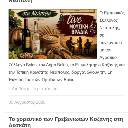
Νεάπολη
Ο Εμπορικός
Σύλλογος
Νεάπολης,
σε
συνεργασία
με τον
Αγροτικό
Σύλλογο Βοΐου, τον Δήμο Βοΐου, το Επιμελητήριο Κοζάνης και
την Τοπική Κοινότητα Νεάπολης, διοργανώνουν την 1η
Έκθεση Τοπικών Προϊόντων Βοΐου
Διαβάστε Περισσότερα
09
Αύγουστος
2026
Το χορευτικό των Γρεβενιωτών Κοζάνης στη
Δεσκάτη