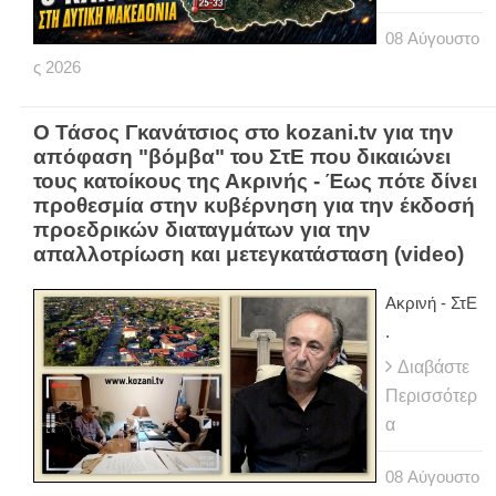
08
Αύγουστο
ς
2026
Ο Τάσος Γκανάτσιος στο kozani.tv για την
απόφαση "βόμβα" του ΣτΕ που δικαιώνει
τους κατοίκους της Ακρινής - Έως πότε δίνει
προθεσμία στην κυβέρνηση για την έκδοσή
προεδρικών διαταγμάτων για την
απαλλοτρίωση και μετεγκατάσταση (video)
Ακρινή - ΣτΕ
.
Διαβάστε
Περισσότερ
α
08
Αύγουστο