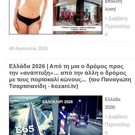
απόλυτη
λύση!
Διαβάστε
Περισσότερ
α
08
Αύγουστος
2026
Ελλάδα 2026 | Από τη μια ο δρόμος προς
την «ανάπτυξη»… από την άλλη ο δρόμος
με τους πορτοκαλί κώνους... (του Παναγιώτη
Τσαρτσιανίδη - kozani.tv)
Ελλάδα
2026:
Διαβάστε
Περισσότερ
α