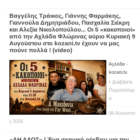
Βαγγέλης Τράικος, Γιάννης Φαρμάκης,
Γιαννούλα Δημητριάδου, Πασχαλία Σιέκρη
και Αλεξία Νικολοπούλου... Οι 5 «κακοποιοί»
από την Αχλάδα Φλώρινας αύριο Κυριακή 9
Αυγούστου στο kozani.tv έχουν να μας
πούνε πολλά ! (video)
Αχλάδα -
kozani.tv.
Διαβάστε
Περισσότερ
α
08
Αύγουστο
ς
2026
«ΑΗ ΛΑΟΣ» | Ένα σκηνικό ρέκβιεμ για την