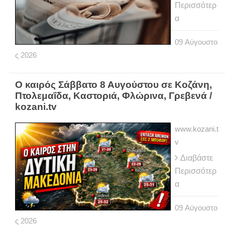
Περισσότερ
α
09
Αύγουστο
ς
2026
Ο καιρός Σάββατο 8 Αυγούστου σε Κοζάνη,
Πτολεμαΐδα, Καστοριά, Φλώρινα, Γρεβενά /
kozani.tv
www.kozani.t
v
Διαβάστε
Περισσότερ
α
09
Αύγουστο
ς
2026