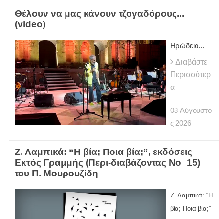
Θέλουν να μας κάνουν τζογαδόρους...
(video)
Ηρώδειο...
Διαβάστε
Περισσότερ
α
08
Αύγουστο
ς
2026
Ζ. Λαμπικά: “Η βία; Ποια βία;”, εκδόσεις
Εκτός Γραμμής (Περι-διαβάζοντας Νο_15)
του Π. Μουρουζίδη
Ζ. Λαμπικά: “Η
βία; Ποια βία;”