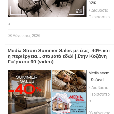
ήση:
Διαβάστε
Περισσότερ
α
08
Αύγουστος
2026
Media Strom Summer Sales με έως -40% και
η περιέργεια... σταματά εδώ! | Στην Κοζάνη
Γκέρτσου 60 (video)
Media strom
- Κοζάνη!
Διαβάστε
Περισσότερ
α
08
Αύγουστο