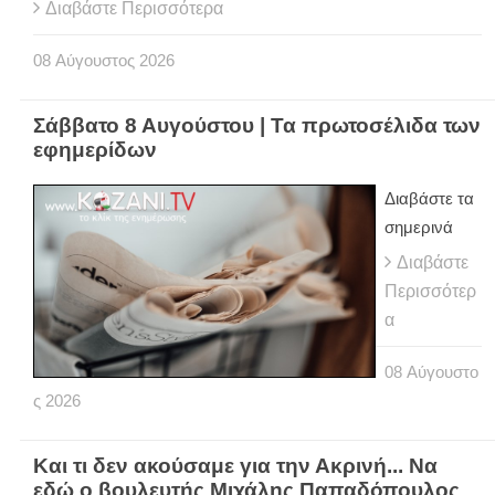
Διαβάστε Περισσότερα
08
Αύγουστος
2026
Σάββατο 8 Αυγούστου | Τα πρωτοσέλιδα των
εφημερίδων
Διαβάστε τα
σημερινά
Διαβάστε
Περισσότερ
α
08
Αύγουστο
ς
2026
Και τι δεν ακούσαμε για την Ακρινή... Να
εδώ ο βουλευτής Μιχάλης Παπαδόπουλος