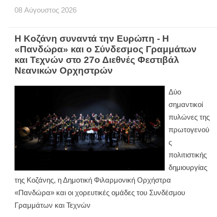
08
Αύγουστος
2026
Η Κοζάνη συναντά την Ευρώπη - Η
«Πανδώρα» και ο Σύνδεσμος Γραμμάτων
και Τεχνών στο 27ο Διεθνές Φεστιβάλ
Νεανικών Ορχηστρών
Δύο
σημαντικοί
πυλώνες της
πρωτογενού
ς
πολιτιστικής
δημιουργίας
της Κοζάνης, η Δημοτική Φιλαρμονική Ορχήστρα
«Πανδώρα» και οι χορευτικές ομάδες του Συνδέσμου
Γραμμάτων και Τεχνών