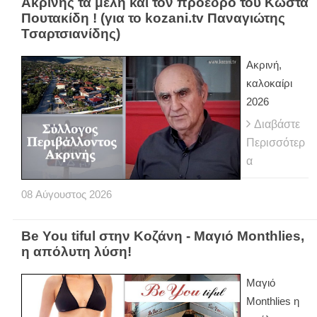
Ακρινής τα μέλη και τον πρόεδρό του Κώστα
Πουτακίδη ! (για το kozani.tv Παναγιώτης
Τσαρτσιανίδης)
Ακρινή,
καλοκαίρι
2026
Διαβάστε
Περισσότερ
α
08
Αύγουστος
2026
Be You tiful στην Κοζάνη - Μαγιό Monthlies,
η απόλυτη λύση!
Μαγιό
Monthlies η