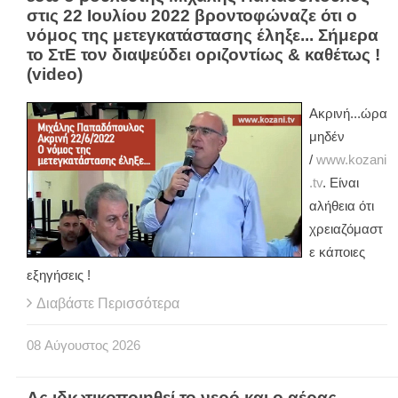
στις 22 Ιουλίου 2022 βροντοφώναζε ότι ο
νόμος της μετεγκατάστασης έληξε... Σήμερα
το ΣτΕ τον διαψεύδει οριζοντίως & καθέτως !
(video)
Ακρινή...ώρα
μηδέν
/
www.kozani
.tv
. Είναι
αλήθεια ότι
χρειαζόμαστ
ε κάποιες
εξηγήσεις !
Διαβάστε Περισσότερα
08
Αύγουστος
2026
Ας ιδιωτικοποιηθεί το νερό και ο αέρας, ...