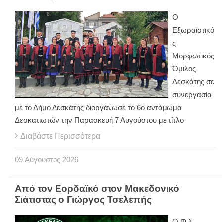
Ο
Εξωραϊστικό
ς
Μορφωτικός
Όμιλος
Δεσκάτης σε
συνεργασία
με το Δήμο Δεσκάτης διοργάνωσε το 6ο αντάμωμα
Δεσκατιωτών την Παρασκευή 7 Αυγούστου με τίτλο
Διαβάστε Περισσότερα
09
Αύγουστος
2026
Από τον Εορδαϊκό στον Μακεδονικό
Σιάτιστας ο Γιώργος Τσελεπής
Ο Φ.Σ.