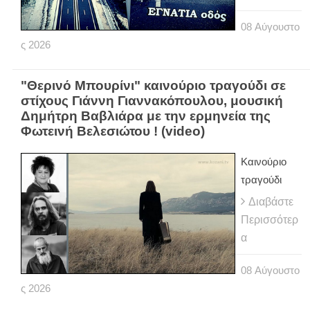
08
Αύγουστο
ς
2026
"Θερινό Μπουρίνι" καινούριο τραγούδι σε
στίχους Γιάννη Γιαννακόπουλου, μουσική
Δημήτρη Βαβλιάρα με την ερμηνεία της
Φωτεινή Βελεσιώτου ! (video)
Καινούριο
τραγούδι
Διαβάστε
Περισσότερ
α
08
Αύγουστο
ς
2026