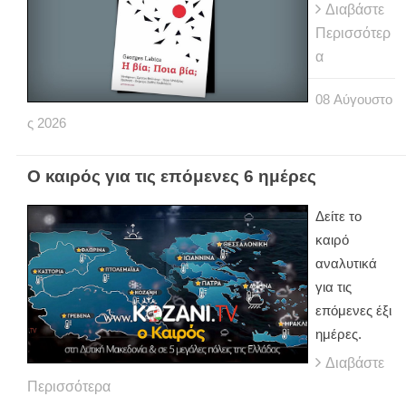
Διαβάστε
Περισσότερ
α
08
Αύγουστο
ς
2026
Ο καιρός για τις επόμενες 6 ημέρες
Δείτε το
καιρό
αναλυτικά
για τις
επόμενες έξι
ημέρες.
Διαβάστε
Περισσότερα