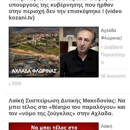
υπουργούς της κυβέρνησης που ήρθαν
στην περιοχή δεν την επισκέφτηκε ! (video
kozani.tv)
Αχλάδα
Φλώρινας!
Διαβάστε
Περισσότερ
α
06
Αύγουστο
ς
2026
Λαϊκή Συσπείρωση Δυτικής Μακεδονίας: Να
μπει τέλος στο «θέατρο του παραλόγου» και
τον «νόμο της ζούγκλας» στην Αχλαδα.
Λαϊκή