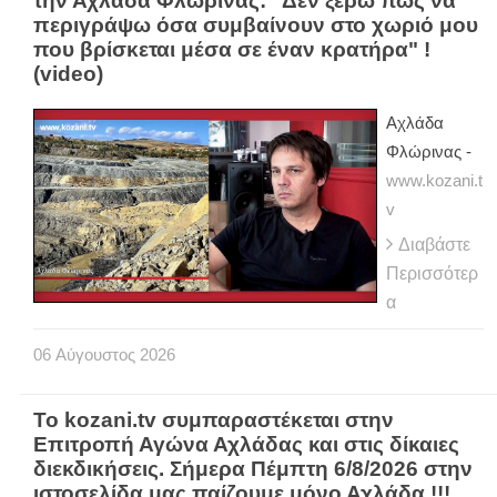
την Αχλάδα Φλώρινας: "Δεν ξέρω πως να
περιγράψω όσα συμβαίνουν στο χωριό μου
που βρίσκεται μέσα σε έναν κρατήρα" !
(video)
Αχλάδα
Φλώρινας -
www.kozani.t
v
Διαβάστε
Περισσότερ
α
06
Αύγουστος
2026
Το kozani.tv συμπαραστέκεται στην
Επιτροπή Αγώνα Αχλάδας και στις δίκαιες
διεκδικήσεις. Σήμερα Πέμπτη 6/8/2026 στην
ιστοσελίδα μας παίζουμε μόνο Αχλάδα !!!