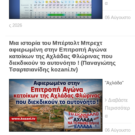
α
06
Αύγουστο
ς
2026
Μια ιστορία του Μπέρτολτ Μπρεχτ
αφιερωμένη στην Επιτροπή Αγώνα
κατοίκων της Αχλάδας Φλώρινας που
διεκδικούν το αυτονόητο ! (Παναγιώτης
Τσαρτσιανίδης kozani.tv)
"Αχλάδα"
Διαβάστε
Περισσότερ
α
06
Αύγουστο