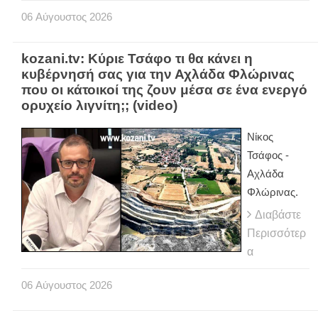
06
Αύγουστος
2026
kozani.tv: Κύριε Τσάφο τι θα κάνει η
κυβέρνησή σας για την Αχλάδα Φλώρινας
που οι κάτοικοί της ζουν μέσα σε ένα ενεργό
ορυχείο λιγνίτη;; (video)
Νίκος
Τσάφος -
Αχλάδα
Φλώρινας.
Διαβάστε
Περισσότερ
α
06
Αύγουστος
2026