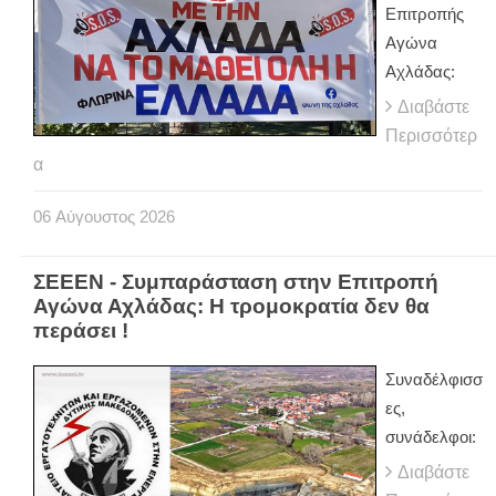
Επιτροπής
Αγώνα
Αχλάδας:
Διαβάστε
Περισσότερ
α
06
Αύγουστος
2026
ΣΕΕΕΝ - Συμπαράσταση στην Επιτροπή
Αγώνα Αχλάδας: Η τρομοκρατία δεν θα
περάσει !
Συναδέλφισσ
ες,
συνάδελφοι:
Διαβάστε