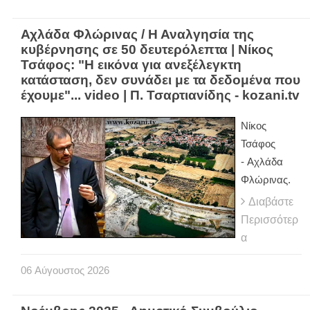
Αχλάδα Φλώρινας / Η Αναλγησία της
κυβέρνησης σε 50 δευτερόλεπτα | Νίκος
Τσάφος: "Η εικόνα για ανεξέλεγκτη
κατάσταση, δεν συνάδει με τα δεδομένα που
έχουμε"... video | Π. Τσαρτιανίδης - kozani.tv
Νίκος
Τσάφος
- Αχλάδα
Φλώρινας.
Διαβάστε
Περισσότερ
α
06
Αύγουστος
2026