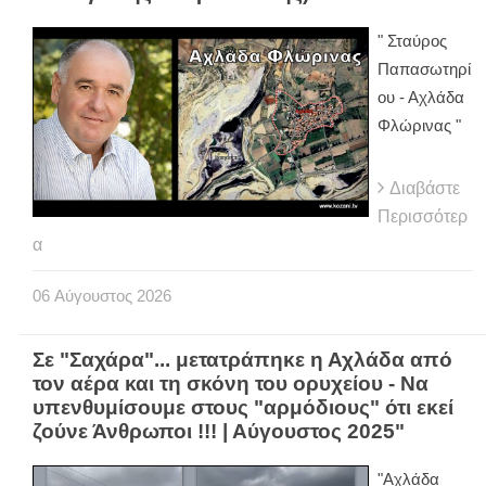
" Σταύρος
Παπασωτηρί
ου - Αχλάδα
Φλώρινας "
Διαβάστε
Περισσότερ
α
06
Αύγουστος
2026
Σε "Σαχάρα"... μετατράπηκε η Αχλάδα από
τον αέρα και τη σκόνη του ορυχείου - Να
υπενθυμίσουμε στους "αρμόδιους" ότι εκεί
ζούνε Άνθρωποι !!! | Αύγουστος 2025"
"Αχλάδα