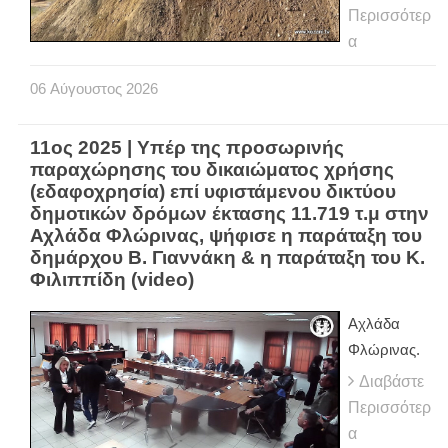
Περισσότερ
α
06
Αύγουστος
2026
11ος 2025 | Υπέρ της προσωρινής
παραχώρησης του δικαιώματος χρήσης
(εδαφοχρησία) επί υφιστάμενου δικτύου
δημοτικών δρόμων έκτασης 11.719 τ.μ στην
Αχλάδα Φλώρινας, ψήφισε η παράταξη του
δημάρχου Β. Γιαννάκη & η παράταξη του Κ.
Φιλιππίδη (video)
Αχλάδα
Φλώρινας.
Διαβάστε
Περισσότερ
α