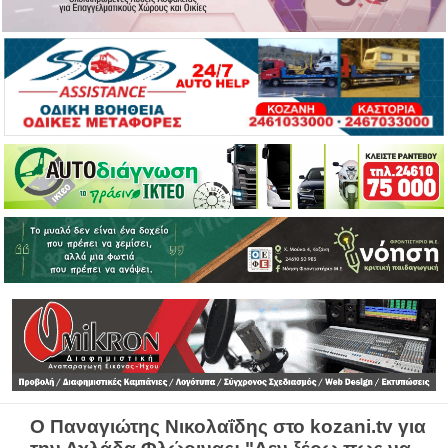
Ο Παναγιώτης Νικολαΐδης στο kozani.tv για