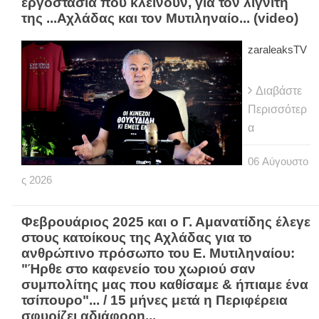
εργοστάσια που κλείνουν, για τον λιγνίτη
της ...Αχλάδας και τον Μυτιληναίο... (video)
zaraleaksTV
Διαβάστε
Περισσότερ
α
06
Αύγουστο
ς
2026
Φεβρουάριος 2025 και ο Γ. Αμανατίδης έλεγε
στους κατοίκους της Αχλάδας για το
ανθρώπινο πρόσωπο του Ε. Μυτιληναίου:
"Ήρθε στο καφενείο του χωριού σαν
συμπολίτης μας που καθίσαμε & ήπιαμε ένα
τσίπουρο"... / 15 μήνες μετά η Περιφέρεια
σφυρίζει αδιάφορη...