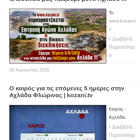
Το
www.kozani.t
v
Διαβάστε
Περισσότερ
α
06
Αύγουστος
2026
Ο καιρός για τις επόμενες 5 ημέρες στην
Αχλάδα Φλώρινας | kozani.tv
Kαιρός -
Αχλάδα.
Διαβάστε
Περισσότερ