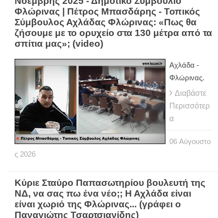
Νοέμβρης 2025 - Δημοτικό Συμβούλιο
Φλώρινας | Πέτρος Μπασδάρης - Τοπικός
Σύμβουλος Αχλάδας Φλώρινας: «Πως θα
ζήσουμε με το ορυχείο στα 130 μέτρα από τα
σπίτια μας»; (video)
Αχλάδα -
Φλώρινας.
Διαβάστε
Περισσότερ
α
06
Αύγουστο
ς
2026
Κύριε Σταύρο Παπασωτηρίου βουλευτή της
ΝΔ, να σας πω ένα νέο;; Η Αχλάδα είναι
είναι χωριό της Φλώρινας... (γράφει ο
Παναγιώτης Τσαρτσιανίδης)