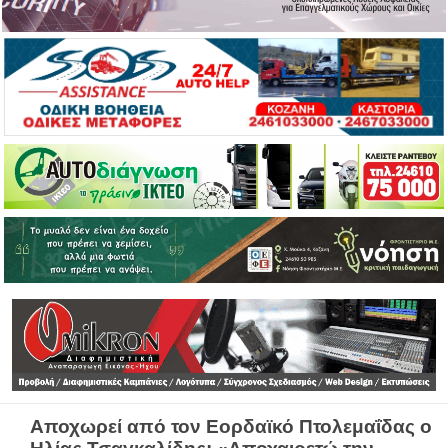
Αποχωρεί από τον Εορδαϊκό Πτολεμαΐδας ο