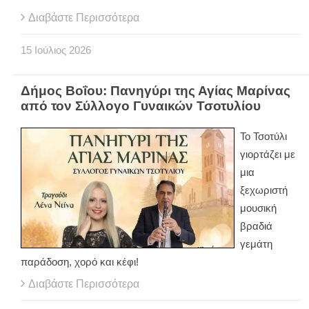
Διαβάστε Περισσότερα
15
Ιούλιος
2026
Δήμος Βοΐου: Πανηγύρι της Αγίας Μαρίνας
από τον Σύλλογο Γυναικών Τσοτυλίου
Το Τσοτύλι
γιορτάζει με
μια
ξεχωριστή
μουσική
βραδιά
γεμάτη
παράδοση, χορό και κέφι!
Διαβάστε Περισσότερα