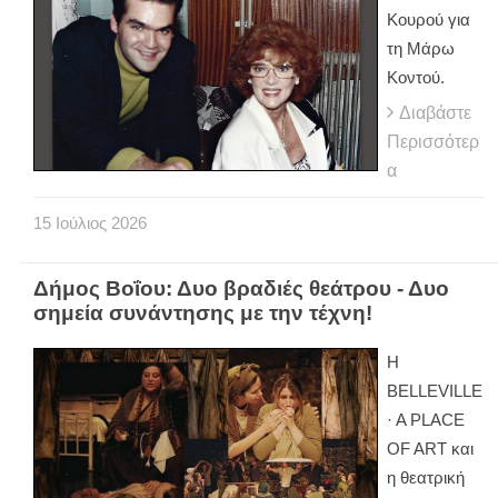
Κουρού για
τη Μάρω
Κοντού.
Διαβάστε
Περισσότερ
α
15
Ιούλιος
2026
Δήμος Βοΐου: Δυο βραδιές θεάτρου - Δυο
σημεία συνάντησης με την τέχνη!
Η
BELLEVILLE
· A PLACE
OF ART και
η θεατρική