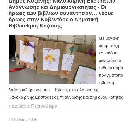
Δήμος Κοζάνης: Καλοκαιρινή Εκστρατεία
Ανάγνωσης και Δημιουργικότητας - Οι
ήρωες των βιβλίων συνάντησαν… νέους
ήρωες στην Κοβεντάρειο Δημοτική
Βιβλιοθήκη Κοζάνης
Με μεγάλη
συμμετοχή
και ακόμη
μεγαλύτερο
ενθουσιασμό
πραγματοπο
ιήθηκε η
δράση «Ο ήρωάς μου… Εγώ!», στο πλαίσιο της
Καλοκαιρινής Εκστρατείας Ανάγνωσης και Δημιουργικότητας
Διαβάστε Περισσότερα
14
Ιούλιος
2026