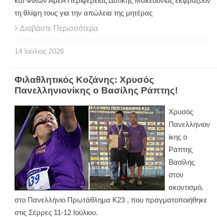
και Φίλων ΑμεΑ Περιφέρειας Δυτικής Μακεδονίας εκφράζουν
τη θλίψη τους για την απώλεια της μητέρας
Διαβάστε Περισσότερα
14
Ιούλιος
2026
Φιλαθλητικός Κοζάνης: Χρυσός
Πανελληνιονίκης ο Βασίλης Ράπτης!
Χρυσός
Πανελληνιον
ίκης ο
Ράπτης
Βασίλης
στον
ακοντισμό,
στο Πανελλήνιο Πρωτάθλημα Κ23 , που πραγματοποιήθηκε
στις Σέρρες 11-12 Ιούλιου.