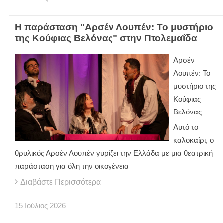
Η παράσταση "Αρσέν Λουπέν: Το μυστήριο
της Κούφιας Βελόνας" στην Πτολεμαΐδα
Αρσέν
Λουπέν: Το
μυστήριο της
Κούφιας
Βελόνας
Αυτό το
καλοκαίρι, ο
θρυλικός Αρσέν Λουπέν γυρίζει την Ελλάδα με μια θεατρική
παράσταση για όλη την οικογένεια
Διαβάστε Περισσότερα
15
Ιούλιος
2026