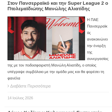
Στον Πανσερραϊκό και την Super League 2 ο
Πτολεμαϊδιώτης Μανώλης Αλιατίδης
Η ΠΑΕ
Πανσερραϊκ
ός
ανακοινώνει
την έναρξη
της
συνεργασίας
της με τον ποδοσφαιριστή Μανώλη Αλιατίδη, ο οποίος
υπέγραψε συμβόλαιο με την ομάδα μας και θα φορέσει τη
φανέλα
Διαβάστε Περισσότερα
14
Ιούλιος
2026