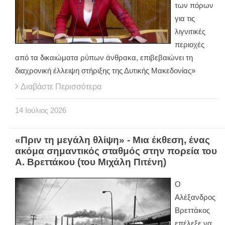
των πόρων
για τις
λιγνιτικές
περιοχές
από τα δικαιώματα ρύπων άνθρακα, επιβεβαιώνει τη
διαχρονική έλλειψη στήριξης της Δυτικής Μακεδονίας»
Διαβάστε Περισσότερα
14
Ιούλιος
2026
«Πριν τη μεγάλη θλίψη» - Μια έκθεση, ένας
ακόμα σημαντικός σταθμός στην πορεία του
Α. Βρεττάκου (του Μιχάλη Πιτένη)
Ο
Αλέξανδρος
Βρεττάκος
επέλεξε να