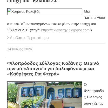
εποχή του "Ελλάδα 2.0"
Μια
"κατεπείγουσ
α αυτοψία" ανατιναγμένων εκσκαφέων στην εποχή του
"Ελλάδα 2.0" (πηγή:
https://ck-energy.blogspot.com/
)
Διαβάστε Περισσότερα
14
Ιούλιος
2026
Φιλοπρόοδος Σύλλογος Κοζάνης: Θερινό
σινεμά «Ασανσέρ για δολοφόνους» και
«Καθρέφτες Στα Φτερά»
Ο
Φιλοπρόοδο
ς Σύλλογος
συνεχίζει τις