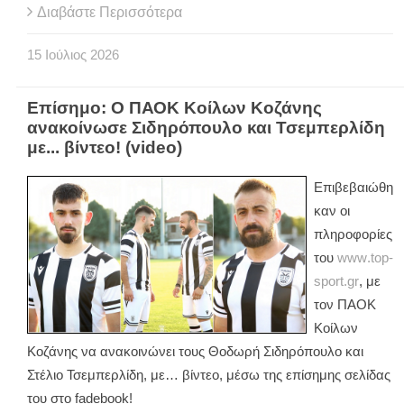
Διαβάστε Περισσότερα
15
Ιούλιος
2026
Επίσημο: Ο ΠΑΟΚ Κοίλων Κοζάνης
ανακοίνωσε Σιδηρόπουλο και Τσεμπερλίδη
με... βίντεο! (video)
Επιβεβαιώθη
καν οι
πληροφορίες
του
www
.
top
-
sport
.
gr
, με
τον ΠΑΟΚ
Κοίλων
Κοζάνης να ανακοινώνει τους Θοδωρή Σιδηρόπουλο και
Στέλιο Τσεμπερλίδη, με… βίντεο, μέσω της επίσημης σελίδας
του στο
fadebook
!