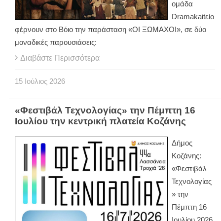
ομάδα
Dramakaitείο
φέρνουν στο Βόιο την παράσταση «ΟΙ ΞΩΜΑΧΟΙ», σε δύο
μοναδικές παρουσιάσεις:
Διαβάστε Περισσότερα
15
Ιούλιος
2026
«Φεστιβάλ Τεχνολογίας» την Πέμπτη 16
Ιουλίου την κεντρική πλατεία Κοζάνης
Δήμος
Κοζάνης:
«Φεστιβάλ
Τεχνολογίας
» την
Πέμπτη 16
Ιουλίου 2026