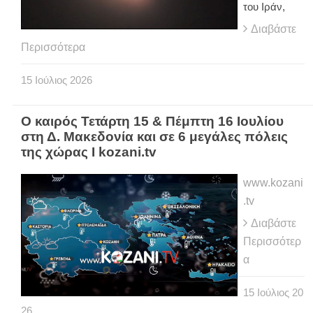
του Ιράν,
Διαβάστε
Περισσότερα
15
Ιούλιος
2026
Ο καιρός Τετάρτη 15 & Πέμπτη 16 Ιουλίου
στη Δ. Μακεδονία και σε 6 μεγάλες πόλεις
της χώρας Ι kozani.tv
www.kozani
.tv
Διαβάστε
Περισσότερ
α
15
Ιούλιος
20
26