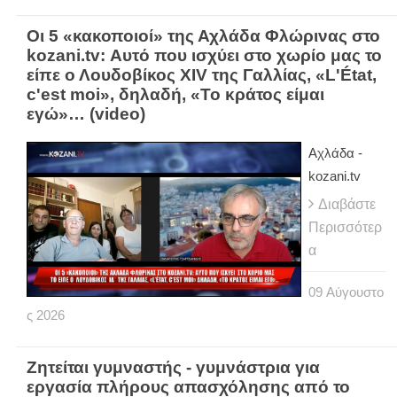
Οι 5 «κακοποιοί» της Αχλάδα Φλώρινας στο
kozani.tv: Αυτό που ισχύει στο χωρίο μας το
είπε ο Λουδοβίκος XIV της Γαλλίας, «L'État,
c'est moi», δηλαδή, «Το κράτος είμαι
εγώ»… (video)
Αχλάδα -
kozani.tv
Διαβάστε
Περισσότερ
α
09
Αύγουστο
ς
2026
Ζητείται γυμναστής - γυμνάστρια για
εργασία πλήρους απασχόλησης από το