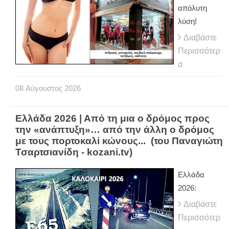
απόλυτη
λύση!
Διαβάστε
Περισσότερ
α
08
Αύγουστος
2026
Ελλάδα 2026 | Από τη μια ο δρόμος προς
την «ανάπτυξη»… από την άλλη ο δρόμος
με τους πορτοκαλί κώνους... (του Παναγιώτη
Τσαρτσιανίδη - kozani.tv)
Ελλάδα
2026:
Διαβάστε
Περισσότερ