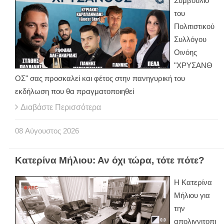
Συμβούλιο
του
Πολιτιστικού
Συλλόγου
Οινόης
"ΧΡΥΣΑΝΘ
ΟΣ" σας προσκαλεί και φέτος στην πανηγυρική του
εκδήλωση που θα πραγματοποιηθεί
Διαβάστε Περισσότερα
08
Αύγουστος
2026
Κατερίνα Μήλιου: Αν όχι τώρα, τότε πότε?
H Κατερίνα
Μήλιου για
την
απολιγνιτοπι