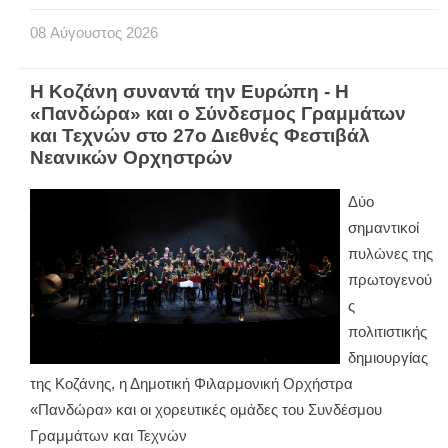
08
Αύγουστος
2026
Η Κοζάνη συναντά την Ευρώπη - Η
«Πανδώρα» και ο Σύνδεσμος Γραμμάτων
και Τεχνών στο 27ο Διεθνές Φεστιβάλ
Νεανικών Ορχηστρών
Δύο
σημαντικοί
πυλώνες της
πρωτογενού
ς
πολιτιστικής
δημιουργίας
της Κοζάνης, η Δημοτική Φιλαρμονική Ορχήστρα
«Πανδώρα» και οι χορευτικές ομάδες του Συνδέσμου
Γραμμάτων και Τεχνών