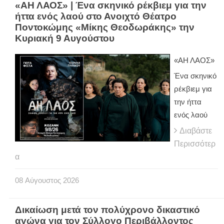
«ΑΗ ΛΑΟΣ» | Ένα σκηνικό ρέκβιεμ για την
ήττα ενός λαού στο Ανοιχτό Θέατρο
Ποντοκώμης «Μίκης Θεοδωράκης» την
Κυριακή 9 Αυγούστου
«ΑΗ ΛΑΟΣ»
Ένα σκηνικό
ρέκβιεμ για
την ήττα
ενός λαού
Διαβάστε
Περισσότερ
α
08
Αύγουστος
2026
Δικαίωση μετά τον πολύχρονο δικαστικό
αγώνα για τον Σύλλογο Περιβάλλοντος