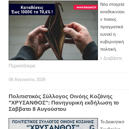
Νέα στοιχεία
αναδεικνύου
ν ποιους
πραγματικά
ευνοεί η
κυβερνητική
πολιτική.
Διαβάστε
Περισσότερα
08
Αύγουστος
2026
Πολιτιστικός Σύλλογος Οινόης Κοζάνης
"ΧΡΥΣΑΝΘΟΣ": Πανηγυρική εκδήλωση το
Σάββατο 8 Αυγούστου
Το Διοικητικό