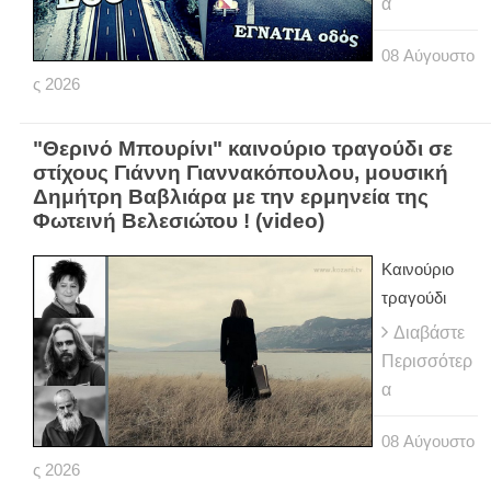
α
08
Αύγουστο
ς
2026
"Θερινό Μπουρίνι" καινούριο τραγούδι σε
στίχους Γιάννη Γιαννακόπουλου, μουσική
Δημήτρη Βαβλιάρα με την ερμηνεία της
Φωτεινή Βελεσιώτου ! (video)
Καινούριο
τραγούδι
Διαβάστε
Περισσότερ
α
08
Αύγουστο
ς
2026