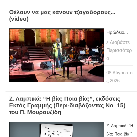
Θέλουν να μας κάνουν τζογαδόρους...
(video)
Ηρώδειο...
Διαβάστε
Περισσότερ
α
08
Αύγουστο
ς
2026
Ζ. Λαμπικά: “Η βία; Ποια βία;”, εκδόσεις
Εκτός Γραμμής (Περι-διαβάζοντας Νο_15)
του Π. Μουρουζίδη
Ζ. Λαμπικά: “Η
βία; Ποια βία;”