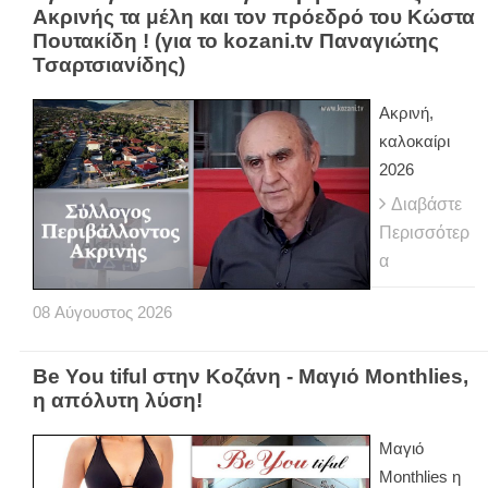
Ακρινής τα μέλη και τον πρόεδρό του Κώστα
Πουτακίδη ! (για το kozani.tv Παναγιώτης
Τσαρτσιανίδης)
Ακρινή,
καλοκαίρι
2026
Διαβάστε
Περισσότερ
α
08
Αύγουστος
2026
Be You tiful στην Κοζάνη - Μαγιό Monthlies,
η απόλυτη λύση!
Μαγιό
Monthlies η