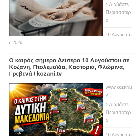
Διαβάστε
Περισσότερ
α
10
Αύγουστο
ς
2026
Ο καιρός σήμερα Δευτέρα 10 Αυγούστου σε
Κοζάνη, Πτολεμαΐδα, Καστοριά, Φλώρινα,
Γρεβενά / kozani.tv
www.kozani.t
v
Διαβάστε
Περισσότερ
α
10
Αύγουστο