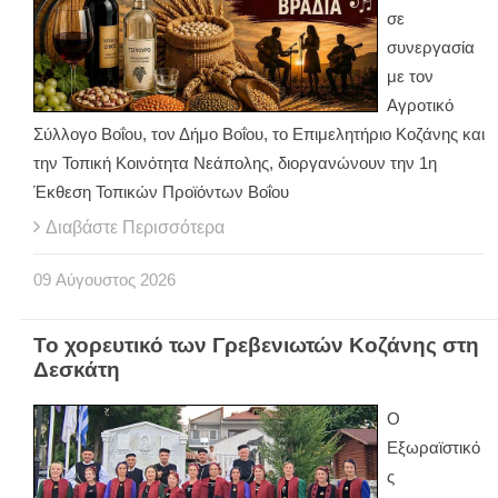
σε
συνεργασία
με τον
Αγροτικό
Σύλλογο Βοΐου, τον Δήμο Βοΐου, το Επιμελητήριο Κοζάνης και
την Τοπική Κοινότητα Νεάπολης, διοργανώνουν την 1η
Έκθεση Τοπικών Προϊόντων Βοΐου
Διαβάστε Περισσότερα
09
Αύγουστος
2026
Το χορευτικό των Γρεβενιωτών Κοζάνης στη
Δεσκάτη
Ο
Εξωραϊστικό
ς