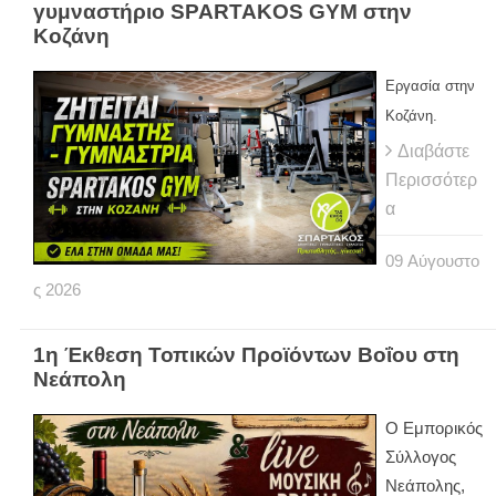
γυμναστήριο SPARTAKOS GYM στην
Κοζάνη
Εργασία στην
Κοζάνη.
Διαβάστε
Περισσότερ
α
09
Αύγουστο
ς
2026
1η Έκθεση Τοπικών Προϊόντων Βοΐου στη
Νεάπολη
Ο Εμπορικός
Σύλλογος
Νεάπολης,