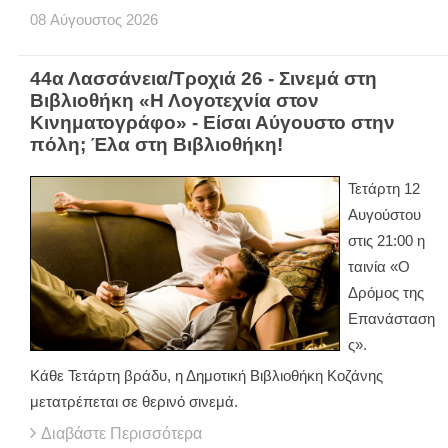
08
Αύγουστος
2026
44α Λασσάνεια/Τροχιά 26 - Σινεμά στη
Βιβλιοθήκη «Η Λογοτεχνία στον
Κινηματογράφο» - Είσαι Αύγουστο στην
πόλη; Έλα στη Βιβλιοθήκη!
Τετάρτη 12
Αυγούστου
στις 21:00 η
ταινία «Ο
Δρόμος της
Επανάσταση
ς».
Κάθε Τετάρτη βράδυ, η Δημοτική Βιβλιοθήκη Κοζάνης
μετατρέπεται σε θερινό σινεμά.
Διαβάστε Περισσότερα