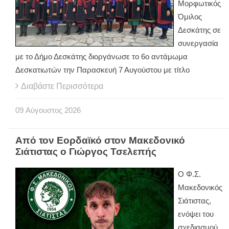
Μορφωτικός
Όμιλος
Δεσκάτης σε
συνεργασία
με το Δήμο Δεσκάτης διοργάνωσε το 6ο αντάμωμα
Δεσκατιωτών την Παρασκευή 7 Αυγούστου με τίτλο
Διαβάστε Περισσότερα
09
Αύγουστος
2026
Από τον Εορδαϊκό στον Μακεδονικό
Σιάτιστας ο Γιώργος Τσελεπής
Ο Φ.Σ.
Μακεδονικός
Σιάτιστας,
ενόψει του
σχεδιασμού