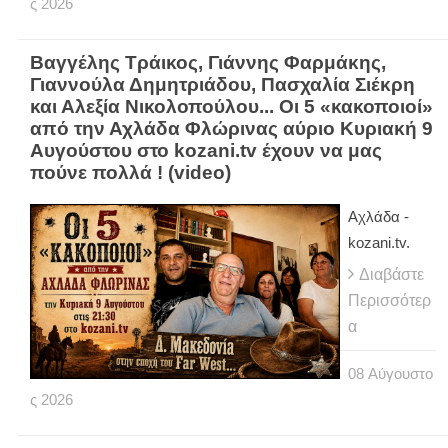
ς
2026
Βαγγέλης Τράικος, Γιάννης Φαρμάκης,
Γιαννούλα Δημητριάδου, Πασχαλία Σιέκρη
και Αλεξία Νικολοπούλου... Οι 5 «κακοποιοί»
από την Αχλάδα Φλώρινας αύριο Κυριακή 9
Αυγούστου στο kozani.tv έχουν να μας
πούνε πολλά ! (video)
Αχλάδα -
kozani.tv.
Διαβάστε
Περισσότερ
α
08
Αύγουστο
ς
2026