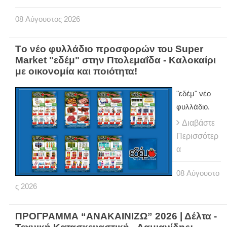
08
Αύγουστος
2026
Tο νέο φυλλάδιο προσφορών του Super
Market "εδέμ" στην Πτολεμαΐδα - Καλοκαίρι
με οικονομία και ποιότητα!
"εδέμ" νέο
φυλλάδιο.
Διαβάστε
Περισσότερ
α
08
Αύγουστο
ς
2026
ΠΡΟΓΡΑΜΜΑ “ΑΝΑΚΑΙΝΙΖΩ” 2026 | Δέλτα -