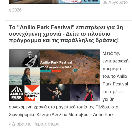
08
Αύγουστο
ς
2026
Το "Anilio Park Festival" επιστρέφει για 3η
συνεχόμενη χρονιά - Δείτε το πλούσιο
πρόγραμμα και τις παράλληλες δράσεις!
Μετά την
εντυπωσιακή
πρεμιέρα
του, το Anilio
Park Festival
επιστρέφει
για 3η
συνεχόμενη χρονιά στο μαγευτικό τοπίο της Πίνδου, στο
Χιονοδρομικό Κέντρο Ανηλίου Μετσόβου – Anilio Park
Διαβάστε Περισσότερα