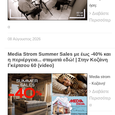
ήση:
Διαβάστε
Περισσότερ
α
08
Αύγουστος
2026
Media Strom Summer Sales με έως -40% και
η περιέργεια... σταματά εδώ! | Στην Κοζάνη
Γκέρτσου 60 (video)
Media strom
- Κοζάνη!
Διαβάστε
Περισσότερ
α