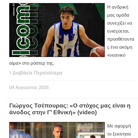
Η ανδρική
μας ομάδα
συνεχίζει να
ενισχύεται,
προσθέτοντα
ς ένα ακόμη
«νεανικό
αίμα» στο ρόστερ της.
Διαβάστε Περισσότερα
04
Αύγουστος
2026
Γιώργος Τσέπουρας: «Ο στόχος μας είναι η
άνοδος στην Γ’ Εθνική» (video)
Με αφορμή
το ξεκίνησα