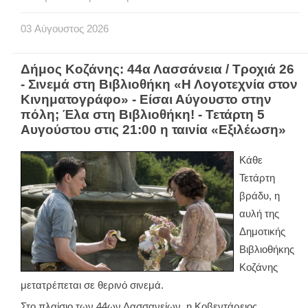
03
Αύγουστος
2026
Δήμος Κοζάνης: 44α Λασσάνεια / Τροχιά 26
- Σινεμά στη Βιβλιοθήκη «Η Λογοτεχνία στον
Κινηματογράφο» - Είσαι Αύγουστο στην
πόλη; Έλα στη Βιβλιοθήκη! - Τετάρτη 5
Αυγούστου στις 21:00 η ταινία «Εξιλέωση»
Κάθε
Τετάρτη
βράδυ, η
αυλή της
Δημοτικής
Βιβλιοθήκης
Κοζάνης
μετατρέπεται σε θερινό σινεμά.
Στο πλαίσιο των 44ων Λασσανείων, η Κοβεντάρειος