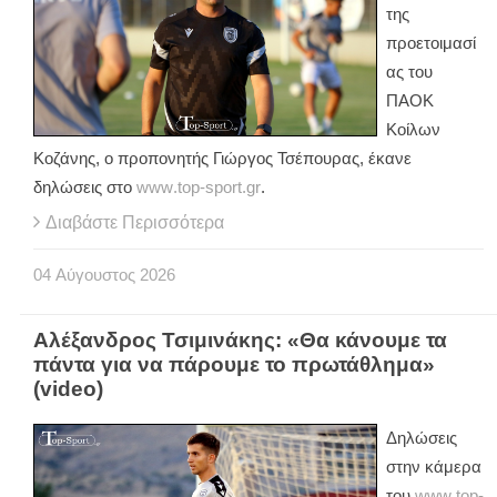
της
προετοιμασί
ας του
ΠΑΟΚ
Κοίλων
Κοζάνης, ο προπονητής Γιώργος Τσέπουρας, έκανε
δηλώσεις στο
www
.
top
-
sport
.
gr
.
Διαβάστε Περισσότερα
04
Αύγουστος
2026
Αλέξανδρος Τσιμινάκης: «Θα κάνουμε τα
πάντα για να πάρουμε το πρωτάθλημα»
(video)
Δηλώσεις
στην κάμερα
του
www
.
top
-