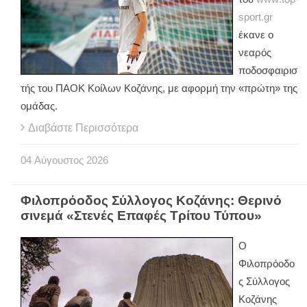
sport
.
gr
έκανε ο
νεαρός
ποδοσφαιρισ
τής του ΠΑΟΚ Κοίλων Κοζάνης, με αφορμή την «πρώτη» της
ομάδας.
Διαβάστε Περισσότερα
04
Αύγουστος
2026
Φιλοπρόοδος Σύλλογος Κοζάνης: Θερινό
σινεμά «Στενές Επαφές Τρίτου Τύπου»
Ο
Φιλοπρόοδο
ς Σύλλογος
Κοζάνης