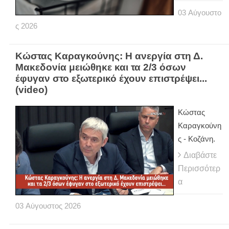
03
Αύγουστο
ς
2026
Κώστας Καραγκούνης: Η ανεργία στη Δ.
Μακεδονία μειώθηκε και τα 2/3 όσων
έφυγαν στο εξωτερικό έχουν επιστρέψει...
(video)
Κώστας
Καραγκούνη
ς - Κοζάνη.
Διαβάστε
Περισσότερ
α
03
Αύγουστος
2026