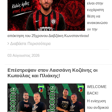
είναι στην
ευχάριστη
θέση να
ανακοινώσο
υν την
απόκτηση του 25χρονου Δαβζάκη Κωνσταντίνου!
Διαβάστε Περισσότερα
03
Αύγουστος
2026
Επέστρεψαν στον Λασσάνη Κοζάνης οι
Κωτούλας και Πλιάκης!
WELCOME
BACK!
Η ενίσχυση
του ανδρικού