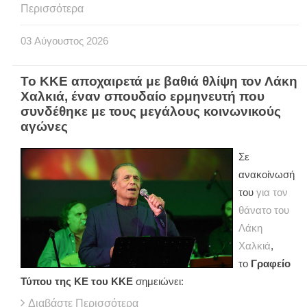
Περισσότερα
03
Αύγουστος
2026
Το ΚΚΕ αποχαιρετά με βαθιά θλίψη τον Λάκη
Χαλκιά, έναν σπουδαίο ερμηνευτή που
συνδέθηκε με τους μεγάλους κοινωνικούς
αγώνες
Σε
ανακοίνωσή
του
για τον
θάνατο του
Λάκη
Χαλκιά
,
το
Γραφείο
Τύπου της ΚΕ του ΚΚΕ
σημειώνει:
Διαβάστε Περισσότερα