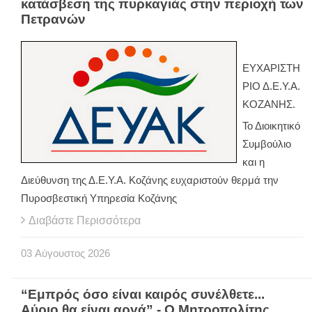
κατάσβεση της πυρκαγιάς στην περιοχή των
Πετρανών
ΕΥΧΑΡΙΣΤΗ
ΡΙΟ Δ.Ε.Υ.Α.
ΚΟΖΑΝΗΣ.
Το Διοικητικό
Συμβούλιο
και η
Διεύθυνση της Δ.Ε.Υ.Α. Κοζάνης ευχαριστούν θερμά την
Πυροσβεστική Υπηρεσία Κοζάνης
Διαβάστε Περισσότερα
03
Αύγουστος
2026
“Εμπρός όσο είναι καιρός συνέλθετε...
Αύριο θα είναι αργά” - Ο Μητροπολίτης