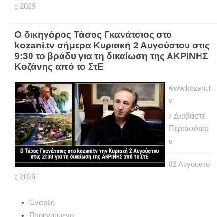
ς
2026
Ο δικηγόρος Τάσος Γκανάτσιος στο
kozani.tv σήμερα Κυριακή 2 Αυγούστου στις
9:30 το βράδυ για τη δικαίωση της ΑΚΡΙΝΗΣ
Κοζάνης από το ΣτΕ
www.kozani.t
v
Διαβάστε
Περισσότερ
α
02
Αύγουστο
ς
2026
Έναρξη
Προηγούμενο