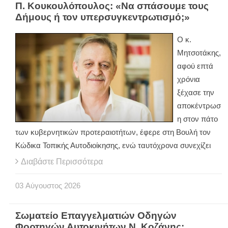
Π. Κουκουλόπουλος: «Να σπάσουμε τους
Δήμους ή τον υπερσυγκεντρωτισμό;»
Ο κ.
Μητσοτάκης,
αφού επτά
χρόνια
ξέχασε την
αποκέντρωσ
η στον πάτο
των κυβερνητικών προτεραιοτήτων, έφερε στη Βουλή τον
Κώδικα Τοπικής Αυτοδιοίκησης, ενώ ταυτόχρονα συνεχίζει
Διαβάστε Περισσότερα
03
Αύγουστος
2026
Σωματείο Επαγγελματιών Οδηγών
Φορτηγών Αυτοκινήτων Ν. Κοζάνης: