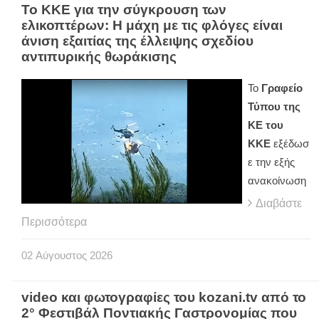
Το ΚΚΕ για την σύγκρουση των
ελικοπτέρων: Η μάχη με τις φλόγες είναι
άνιση εξαιτίας της έλλειψης σχεδίου
αντιπυρικής θωράκισης
Το
Γραφείο
Τύπου της
ΚΕ του
ΚΚΕ
εξέδωσ
ε την εξής
ανακοίνωση
Διαβάστε
Περισσότερα
02
Αύγουστος
2026
video και φωτογραφίες του kozani.tv από το
2° Φεστιβάλ Ποντιακής Γαστρονομίας που