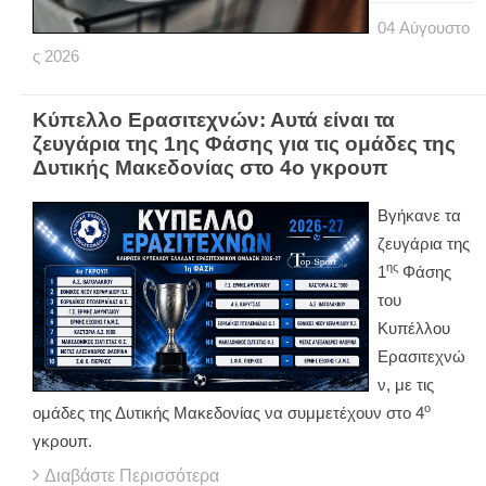
04
Αύγουστο
ς
2026
Κύπελλο Ερασιτεχνών: Αυτά είναι τα
ζευγάρια της 1ης Φάσης για τις ομάδες της
Δυτικής Μακεδονίας στο 4ο γκρουπ
Βγήκανε τα
ζευγάρια της
ης
1
Φάσης
του
Κυπέλλου
Ερασιτεχνώ
ν, με τις
ο
ομάδες της Δυτικής Μακεδονίας να συμμετέχουν στο 4
γκρουπ.
Διαβάστε Περισσότερα