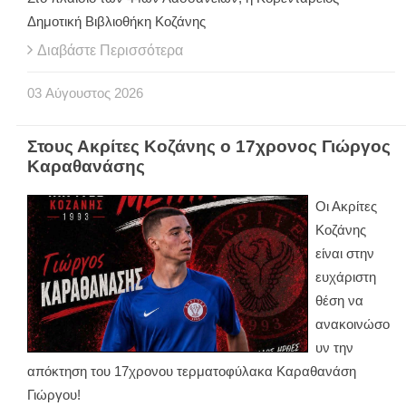
Δημοτική Βιβλιοθήκη Κοζάνης
Διαβάστε Περισσότερα
03
Αύγουστος
2026
Στους Ακρίτες Κοζάνης ο 17χρονος Γιώργος
Καραθανάσης
Οι Ακρίτες
Κοζάνης
είναι στην
ευχάριστη
θέση να
ανακοινώσο
υν την
απόκτηση του 17χρονου τερματοφύλακα Καραθανάση
Γιώργου!