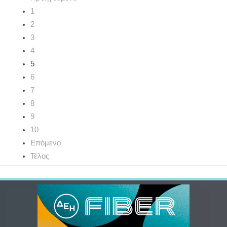
1
2
3
4
5
6
7
8
9
10
Επόμενο
Τέλος