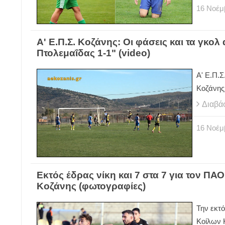
16
Νοέμ
Α' Ε.Π.Σ. Κοζάνης: Οι φάσεις και τα γκολ
Πτολεμαΐδας 1-1" (video)
Α' Ε.Π.Σ
Κοζάνης 
Διαβά
16
Νοέμ
Εκτός έδρας νίκη και 7 στα 7 για τον Π
Κοζάνης (φωτογραφίες)
Την εκτ
Κοίλων 