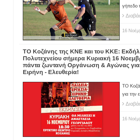
γήπεδο 
Διαβά
16
Νοέμ
ΤΟ Κοζάνης της ΚΝΕ και του ΚΚΕ: Eκδήλ
Πολυτεχνείου σήμερα Κυριακή 16 Νοεμβρ
πάντα ζωντανή Οργάνωση & Αγώνας για τ
Ειρήνη - Ελευθερία!
ΤΟ Κοζά
για την 
Διαβά
16
Νοέμ