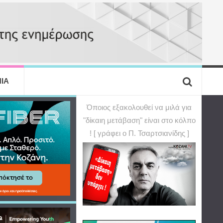
ΙΑ
Όποιος εξακολουθεί να μιλά για
"δίκαιη μετάβαση" είναι στο κόλπο
! [ γράφει ο Π. Τσαρτσιανίδης ]