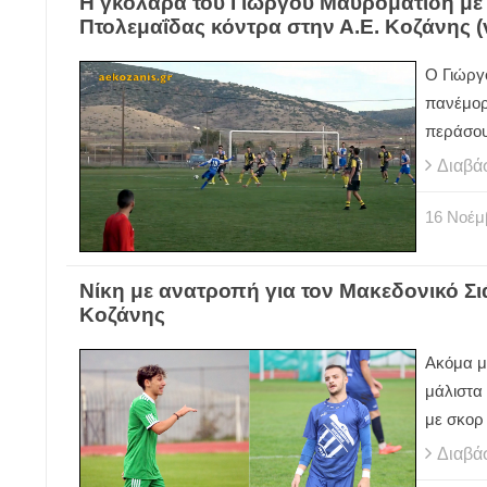
Η γκολάρα του Γιώργου Μαυροματίδη με
Πτολεμαΐδας κόντρα στην Α.Ε. Κοζάνης (
Ο Γιώργ
πανέμορ
περάσουν
Διαβά
16
Νοέμ
Νίκη με ανατροπή για τον Μακεδονικό Σι
Κοζάνης
Ακόμα μί
μάλιστα
με σκορ
Διαβά