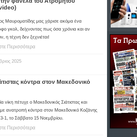
 την φανέλα του Ατρόμητου
video)
ος Μαυροματίδης μας χάρισε ακόμα ένα
φο γκολ, δείχνοντας πως όσα χρόνια και αν
, η τέχνη δεν ξεχνιέται!
στε Περισσότερα
βριος
2025
άτιστας κόντρα στον Μακεδονικό
α νίκη πέτυχε ο Μακεδονικός Σιάτιστας και
 με ανατροπή κόντρα στον Μακεδονικό Κοζάνης
 3-1, το Σάββατο 15 Νοεμβρίου.
στε Περισσότερα