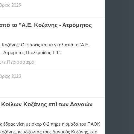
βριος
2025
 από το "Α.Ε. Κοζάνης - Ατρόμητος
. Κοζάνης: Οι φάσεις και τα γκολ από το "Α.Ε.
- Ατρόμητος Πτολεμαΐδας 1-1".
στε Περισσότερα
βριος
2025
ΑΟ Κοίλων Κοζάνης επί των Δαναών
ός έδρας νίκη με σκορ 0-2 πήρε η ομάδα του ΠΑΟΚ
Κοζάνης, κερδίζοντας τους Δαναούς Κοζάνης, στο