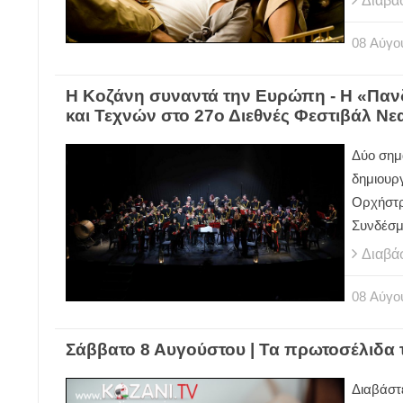
Διαβά
08
Αύγο
Η Κοζάνη συναντά την Ευρώπη - Η «Πα
και Τεχνών στο 27ο Διεθνές Φεστιβάλ 
Δύο σημ
δημιουργ
Ορχήστρ
Συνδέσμ
Διαβά
08
Αύγο
Σάββατο 8 Αυγούστου | Τα πρωτοσέλιδα
Διαβάστ