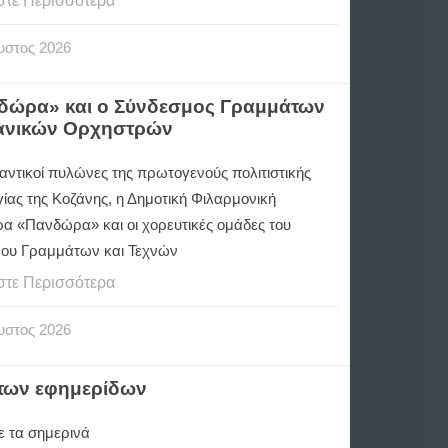
στε Περισσότερα
υστος
2026
νδώρα» και ο Σύνδεσμος Γραμμάτων
Νεανικών Ορχηστρών
αντικοί πυλώνες της πρωτογενούς πολιτιστικής
ίας της Κοζάνης, η Δημοτική Φιλαρμονική
α «Πανδώρα» και οι χορευτικές ομάδες του
ου Γραμμάτων και Τεχνών
στε Περισσότερα
υστος
2026
 των εφημερίδων
ε τα σημερινά