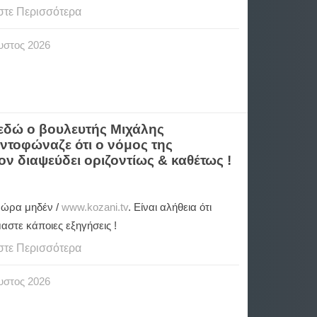
στε Περισσότερα
υστος
2026
α εδώ ο βουλευτής Μιχάλης
ντοφώναζε ότι ο νόμος της
ον διαψεύδει οριζοντίως & καθέτως !
..ώρα μηδέν /
www.kozani.tv
. Είναι αλήθεια ότι
αστε κάποιες εξηγήσεις !
στε Περισσότερα
υστος
2026