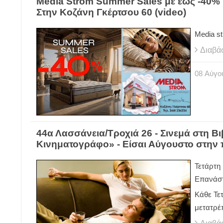
Media Strom Summer Sales με έως -40% κα
Στην Κοζάνη Γκέρτσου 60 (video)
Media st
Διαβά
08
Αύγο
44α Λασσάνεια/Τροχιά 26 - Σινεμά στη Β
Κινηματογράφο» - Είσαι Αύγουστο στην 
Τετάρτη 
Επανάσ
Κάθε Τε
μετατρέπ