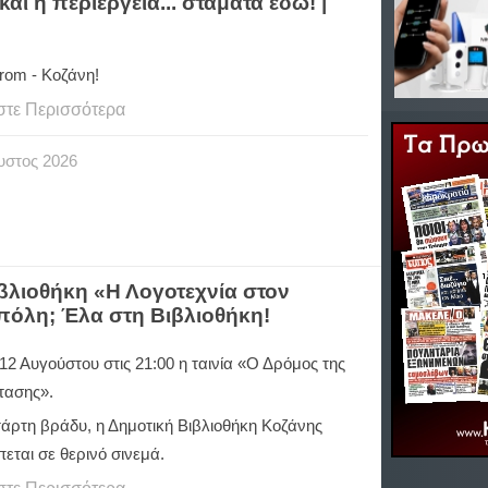
ι η περιέργεια... σταματά εδώ! |
rom - Κοζάνη!
στε Περισσότερα
υστος
2026
ιβλιοθήκη «Η Λογοτεχνία στον
πόλη; Έλα στη Βιβλιοθήκη!
12 Αυγούστου στις 21:00 η ταινία «Ο Δρόμος της
τασης».
τάρτη βράδυ, η Δημοτική Βιβλιοθήκη Κοζάνης
εται σε θερινό σινεμά.