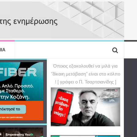
ΙΑ
Όποιος εξακολουθεί να μιλά για
"δίκαιη μετάβαση" είναι στο κόλπο
! [ γράφει ο Π. Τσαρτσιανίδης ]