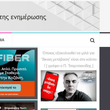
ΙΑ
Όποιος εξακολουθεί να μιλά για
"δίκαιη μετάβαση" είναι στο κόλπο
! [ γράφει ο Π. Τσαρτσιανίδης ]