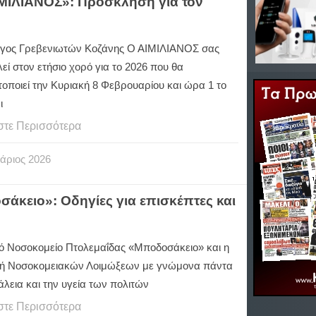
ΜΙΛΙΑΝΟΣ»: Πρόσκληση για τον
γος Γρεβενιωτών Κοζάνης
Ο ΑΙΜΙΛΙΑΝΟΣ σας
ί στον ετήσιο χορό για το 2026 που θα
οποιεί την Κυριακή 8 Φεβρουαρίου και ώρα 1 το
ι
στε Περισσότερα
άριος
2026
άκειο»: Οδηγίες για επισκέπτες και
κό Νοσοκομείο Πτολεμαΐδας «Μποδοσάκειο» και η
ή Νοσοκομειακών Λοιμώξεων με γνώμονα πάντα
λεια και την υγεία των πολιτών
στε Περισσότερα