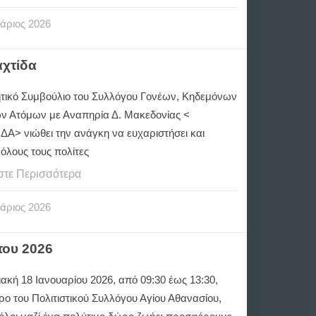
άριος
2026
αχτίδα
κητικό Συμβούλιο του Συλλόγου Γονέων, Κηδεμόνων
ων Ατόμων με Αναπηρία Δ. Μακεδονίας <
ΔΑ> νιώθει την ανάγκη να ευχαριστήσει και
όλους τους πολίτες
στε Περισσότερα
άριος
2026
του 2026
ακή 18 Ιανουαρίου 2026, από 09:30 έως 13:30,
ρο του Πολιτιστικού Συλλόγου Αγίου Αθανασίου,