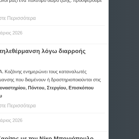
 όλοι μαζί ένα πολύτιμο δώρο ζωής: προσφέρουμε
στε Περισσότερα
άριος
2026
η τηλεθέρμανση λόγω διαρροής
.Α. Κοζάνης ενημερώνει τους καταναλωτές
μανσης που διαμένουν ή δραστηριοποιούνται στις
οναστηρίου, Πόντου, Στεργίου, Επισκόπου
υ
στε Περισσότερα
άριος
2026
 Χαρίτος με τον Νίκο Μπογιόπουλο