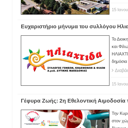
15
Ιανου
Ευχαριστήριο μήνυμα του συλλόγου Ηλι
Το Διοι
και Φίλ
ΗΛΙΑΧΤΙ
δημόσια 
Διαβά
15
Ιανου
Γέφυρα Ζωής: 2η Εθελοντική Αιμοδοσία 
Την Κυρι
στον χώ