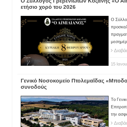
Ο Σύλλογος Γρεβενιωτών Κοζάνης «Ο ΑΙ
ετήσιο χορό του 2026
Ο Σύλλο
προσκαλε
πραγματ
μεσημέρ
Διαβά
15
Ιανου
Γενικό Νοσοκομείο Πτολεμαΐδας «Μποδοσ
συνοδούς
Tο Γενι
Επιτροπ
την ασφά
Διαβά