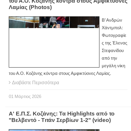
του Α.Ο. Κοζάνης κόντρα στους Αμφικτύονες
Λαμίας (Photos)
Β’ Ανδρών
Χάντμπολ:
Φωτογραφίε
ς της Έλενας
Στεφανίδου
από την
μεγάλη νίκη
του Α.Ο. Κοζάνης κόντρα στους Αμφικτύονες Λαμίας.
Διαβάστε Περισσότερα
01
Μάρτιος
2026
Α' Ε.Π.Σ. Κοζάνης: Τα Highlights από το
"Βελβεντό - Τιτάν Σερβίων 1-2" (video)