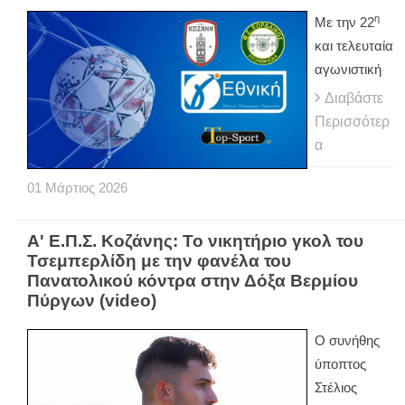
η
Με την 22
και τελευταία
αγωνιστική
Διαβάστε
Περισσότερ
α
01
Μάρτιος
2026
Α' Ε.Π.Σ. Κοζάνης: Το νικητήριο γκολ του
Τσεμπερλίδη με την φανέλα του
Πανατολικού κόντρα στην Δόξα Βερμίου
Πύργων (video)
Ο συνήθης
ύποπτος
Στέλιος