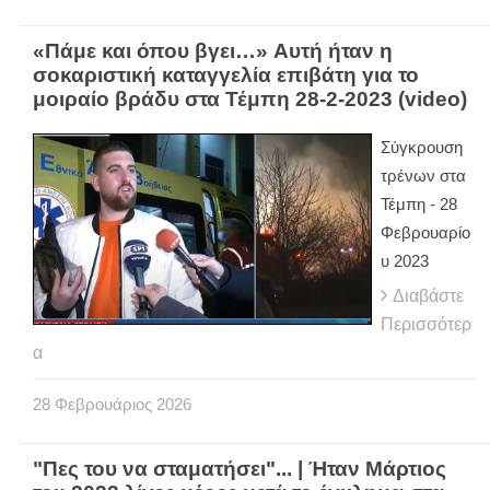
«Πάμε και όπου βγει…» Aυτή ήταν η
σοκαριστική καταγγελία επιβάτη για το
μοιραίο βράδυ στα Τέμπη 28-2-2023 (video)
Σύγκρουση
τρένων στα
Τέμπη - 28
Φεβρουαρίο
υ 2023
Διαβάστε
Περισσότερ
α
28
Φεβρουάριος
2026
"Πες του να σταματήσει"... | Ήταν Μάρτιος