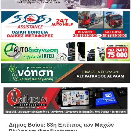
Δήμος Βοΐου: 83η Επέτειος των Μαχών