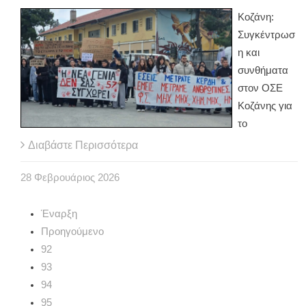
Κοζάνη:
Συγκέντρωσ
η και
συνθήματα
στον ΟΣΕ
Κοζάνης για
το
Διαβάστε Περισσότερα
28
Φεβρουάριος
2026
Έναρξη
Προηγούμενο
92
93
94
95