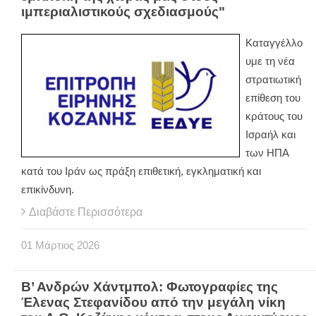
ιμπεριαλιστικούς σχεδιασμούς"
Καταγγέλλο
υμε τη νέα
στρατιωτική
επίθεση του
κράτους του
Ισραήλ και
των ΗΠΑ
κατά του Ιράν ως πράξη επιθετική, εγκληματική και
επικίνδυνη.
Διαβάστε Περισσότερα
01
Μάρτιος
2026
Β’ Ανδρών Χάντμπολ: Φωτογραφίες της
Έλενας Στεφανίδου από την μεγάλη νίκη