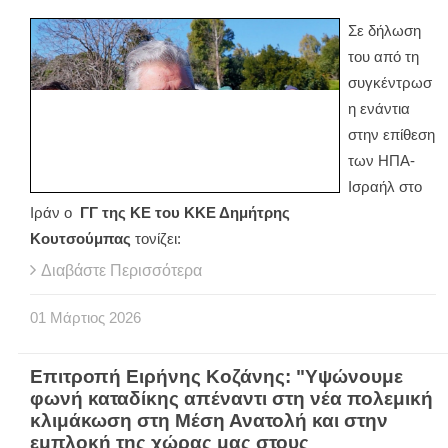
Σε δήλωση
του από τη
συγκέντρωσ
η ενάντια
στην επίθεση
των ΗΠΑ-
Ισραήλ στο
Ιράν ο
ΓΓ της ΚΕ του ΚΚΕ Δημήτρης
Κουτσούμπας
τονίζει:
Διαβάστε Περισσότερα
01
Μάρτιος
2026
Επιτροπή Ειρήνης Κοζάνης: "Υψώνουμε
φωνή καταδίκης απέναντι στη νέα πολεμική
κλιμάκωση στη Μέση Ανατολή και στην
εμπλοκή της χώρας μας στους