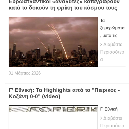
Ευρωατλαντικοί «αναλυτές» καταγράφουν
κατά το δοκούν τη φρίκη του κόσμου τους
Τα
ξημερώματα
, μετά τις
Διαβάστε
Περισσότερ
α
01
Μάρτιος
2026
Γ' Εθνική: Τα Highlights από το "Πιερικός -
Κοζάνη 0-0" (video)
Γ' Εθνική:
Διαβάστε
Περισσότερ