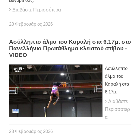
Βεγορίτιδας,
Διαβάστε Περισσότερα
28
Φεβρουάριος
2026
Aσύλληπτο άλμα του Καραλή στα 6.17μ. στο
Πανελλήνιο Πρωτάθλημα κλειστού στίβου -
VIDEO
Aσύλληπτο
άλμα του
Καραλή στα
6.17μ. !
Διαβάστε
Περισσότερ
α
28
Φεβρουάριος
2026