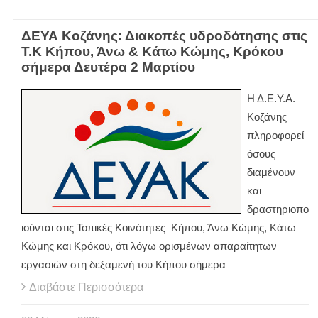
ΔΕΥΑ Κοζάνης: Διακοπές υδροδότησης στις
Τ.Κ Κήπου, Άνω & Κάτω Κώμης, Κρόκου
σήμερα Δευτέρα 2 Μαρτίου
Η Δ.Ε.Υ.Α.
Κοζάνης
πληροφορεί
όσους
διαμένουν
και
δραστηριοπο
ιούνται στις Τοπικές Κοινότητες Κήπου, Άνω Κώμης, Κάτω
Κώμης και Κρόκου, ότι λόγω ορισμένων απαραίτητων
εργασιών στη δεξαμενή του Κήπου σήμερα
Διαβάστε Περισσότερα