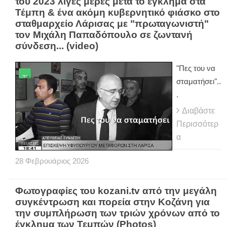
του 2023 λίγες μέρες μετά το έγκλημα στα
Τέμπη & ένα ακόμη κυβερνητικό φιάσκο στο
σταθμαρχείο Λάρισας με "πρωταγωνιστή"
τον Μιχάλη Παπαδόπουλο σε ζωντανή
σύνδεση... (video)
"Πες του να
σταματήσει"..
.
Διαβάστε
Περισσότερ
α
28
Φεβρουάριος
2026
Φωτογραφίες του kozani.tv από την μεγάλη
συγκέντρωση και πορεία στην Κοζάνη για
την συμπλήρωση των τριών χρόνων από το
έγκλημα των Τεμπών (Photos)