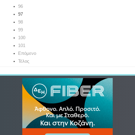
96
97
98
99
100
101
Επόμενο
Τέλος