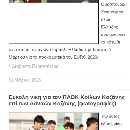
Ομοσπονδία
Χειροσφαιρί
σεως
Ελλάδος
ανακοινώνει
τα κάτωθι
σχετικά με τον αγώνα Ισραήλ- Ελλάδα την Τετάρτη 4
Μαρτίου για τα προκριματικά του ΕURO 2026:
Διαβάστε Περισσότερα
01
Μάρτιος
2026
Εύκολη νίκη για τον ΠΑΟΚ Κοίλων Κοζάνης
επί των Δαναών Κοζάνης (φωτογραφίες)
Την εντός
έδρας νίκη