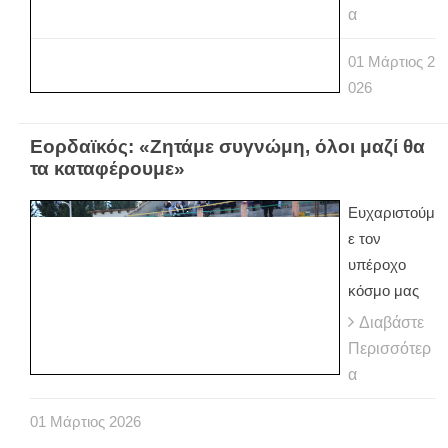
α
01
Μάρτιος
2
026
Εορδαϊκός: «Ζητάμε συγνώμη, όλοι μαζί θα
τα καταφέρουμε»
Ευχαριστούμ
ε τον
υπέροχο
κόσμο μας
Διαβάστε
Περισσότερ
α
01
Μάρτιος
2026