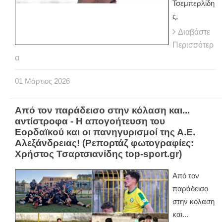
Τσεμπερλίδη
ς,
Διαβάστε
Περισσότερ
α
01
Μάρτιος
2026
Από τον παράδεισο στην κόλαση και...
αντίστροφα - Η απογοήτευση του
Εορδαϊκού και οι πανηγυρισμοί της Α.Ε.
Αλεξάνδρειας! (Ρεπορτάζ φωτογραφίες:
Χρήστος Τσαρτσιανίδης top-sport.gr)
Από τον
παράδεισο
στην κόλαση
και...