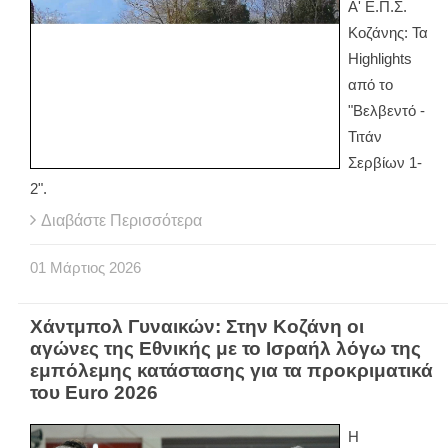
Α' Ε.Π.Σ.
Κοζάνης: Τα
Highlights
από το
"Βελβεντό -
Τιτάν
Σερβίων 1-
2".
Διαβάστε Περισσότερα
01
Μάρτιος
2026
Χάντμπολ Γυναικών: Στην Κοζάνη οι
αγώνες της Εθνικής με το Ισραήλ λόγω της
εμπόλεμης κατάστασης για τα προκριματικά
του Euro 2026
Η