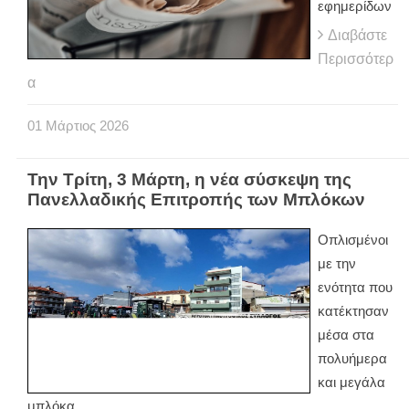
εφημερίδων
Διαβάστε
Περισσότερ
α
01
Μάρτιος
2026
Την Τρίτη, 3 Μάρτη, η νέα σύσκεψη της
Πανελλαδικής Επιτροπής των Μπλόκων
Οπλισμένοι
με την
ενότητα που
κατέκτησαν
μέσα στα
πολυήμερα
και μεγάλα
μπλόκα,