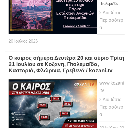
Πτολεμαΐδα.
Διαβάστε
Περισσότερ
α
20
Ιούλιος
2026
Ο καιρός σήμερα Δευτέρα 20 και αύριο Τρίτη
21 Ιουλίου σε Κοζάνη, Πτολεμαΐδα,
Καστοριά, Φλώρινα, Γρεβενά / kozani.tv
www.kozani
.tv
Διαβάστε
Περισσότερ
α
20
Ιούλιος
20