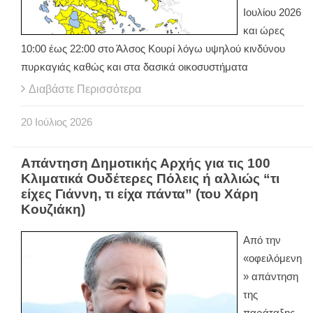
Ιουλίου 2026
και ώρες
10:00 έως 22:00 στο Άλσος Κουρί λόγω υψηλού κινδύνου
πυρκαγιάς καθώς και στα δασικά οικοσυστήματα
Διαβάστε Περισσότερα
20
Ιούλιος
2026
Απάντηση Δημοτικής Αρχής για τις 100
Κλιματικά Ουδέτερες Πόλεις ή αλλιώς “τι
είχες Γιάννη, τι είχα πάντα” (του Χάρη
Κουζιάκη)
Από την
«οφειλόμενη
» απάντηση
της
παράταξης