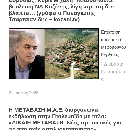
Εορδαίας: Κύριε Μιχάλη Παπαδόπουλε
βουλευτή ΝΔ Κοζάνης, λίγη ντροπή δεν
βλάπτει… (γράφει ο Παναγιώτης
Τσαρτσιανίδης – kozani.tv)
Επέκταση
αρδευτικού
Μεσοβούνου
Εορδαίας...
Διαβάστε
Περισσότερ
α
21
Ιούλιος
2026
Η ΜΕΤΑΒΑΣΗ Μ.Α.Ε. διοργανώνει
εκδήλωση στην Πτολεμαΐδα με τίτλο:
«ΔΙΚΑΙΗ ΜΕΤΑΒΑΣΗ: Νέες προοπτικές για
τις περιοχές απολιγνιτοποίησης»