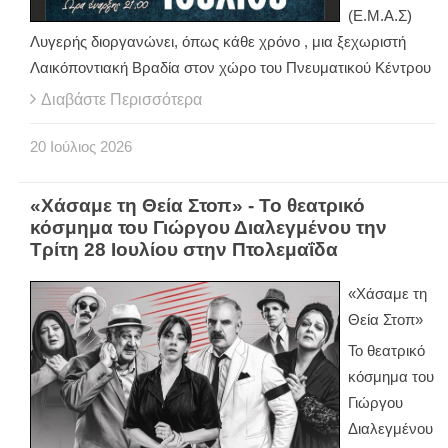
(Ε.Μ.Α.Σ)
Λυγερής διοργανώνει, όπως κάθε χρόνο , μια ξεχωριστή
Λαικόποντιακή Βραδία στον χώρο του Πνευματικού Κέντρου
Διαβάστε Περισσότερα
20
Ιούλιος
2026
«Χάσαμε τη Θεία Στοπ» - Το θεατρικό
κόσμημα του Γιώργου Διαλεγμένου την
Τρίτη 28 Ιουλίου στην Πτολεμαΐδα
«Χάσαμε τη
Θεία Στοπ»
Το θεατρικό
κόσμημα του
Γιώργου
Διαλεγμένου