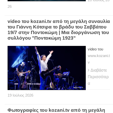
26
video του kozani.tv από τη μεγάλη συναυλία
του Γιάννη Κότσιρα το βράδυ του Σαββάτου
19/7 στην Ποντοκώμη | Μια διοργάνωση του
συλλόγου "Ποντοκώμη 1923"
video του
www.kozani.t
v
Διαβάστε
Περισσότερ
α
19
Ιούλιος
2026
Φωτογραφίες του kozani.tv από τη μεγάλη