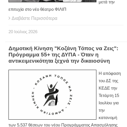
μετά την
επιτυχία στο νέο θέατρο ΦΙΛΙΠ
Διαβάστε Περισσότερα
20
Ιούλιος
2026
Δημοτική Κίνηση "Κοζάνη Τόπος να Ζεις":
Πρόγραμμα 55+ της ΔΥΠΑ - Όταν η
αντικειμενικότητα ξεχνά την δικαιοσύνη
Η απόφαση
του ΔΣ της
ΚΕΔΕ την
Τετάρτη 15
Ιουλίου για
την
κατανομή
των 5.537 θέσεων του νέου Προγράμματος Απασχόλησης