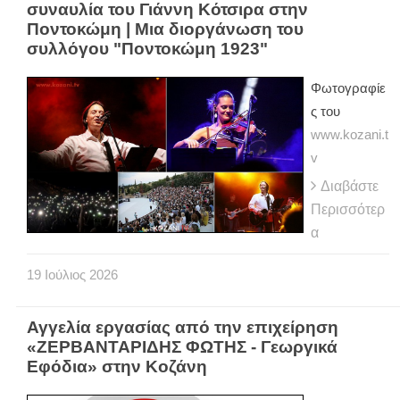
συναυλία του Γιάννη Κότσιρα στην
Ποντοκώμη | Μια διοργάνωση του
συλλόγου "Ποντοκώμη 1923"
Φωτογραφίε
ς του
www.kozani.t
v
Διαβάστε
Περισσότερ
α
19
Ιούλιος
2026
Αγγελία εργασίας από την επιχείρηση
«ΖΕΡΒΑΝΤΑΡΙΔΗΣ ΦΩΤΗΣ - Γεωργικά
Εφόδια» στην Κοζάνη