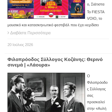
ο, Σιάτιστα
Το FIESTA
VOIO, το
μουσικό και κατασκηνωτικό φεστιβάλ που έχει κερδίσει
Διαβάστε Περισσότερα
20
Ιούλιος
2026
Φιλοπρόοδος Σύλλογος Κοζάνης: Θερινό
σινεμά | «Λάουρα»
Ο
Φιλοπρόοδο
ς Σύλλογος
σας
προσκαλεί
στην «Αυλή