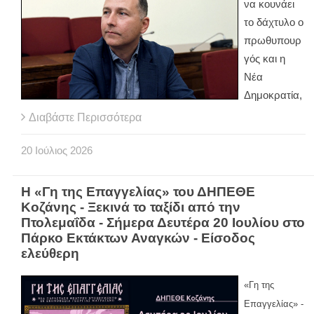
να κουνάει
το δάχτυλο ο
πρωθυπουρ
γός και η
Νέα
Δημοκρατία,
Διαβάστε Περισσότερα
20
Ιούλιος
2026
Η «Γη της Επαγγελίας» του ΔΗΠΕΘΕ
Κοζάνης - Ξεκινά το ταξίδι από την
Πτολεμαΐδα - Σήμερα Δευτέρα 20 Ιουλίου στο
Πάρκο Εκτάκτων Αναγκών - Είσοδος
ελεύθερη
«Γη της
Επαγγελίας» -