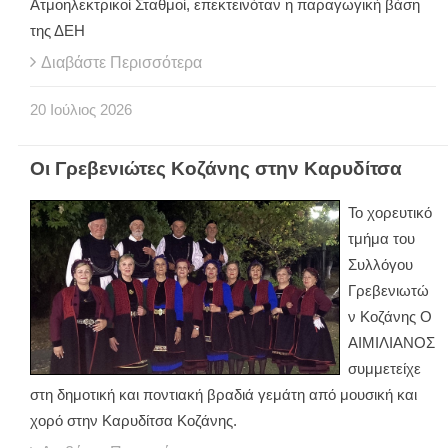
Ατμοηλεκτρικοί Σταθμοί, επεκτεινόταν η παραγωγική βάση
της ΔΕΗ
Διαβάστε Περισσότερα
20
Ιούλιος
2026
Οι Γρεβενιώτες Κοζάνης στην Καρυδίτσα
Το χορευτικό
τμήμα του
Συλλόγου
Γρεβενιωτώ
ν Κοζάνης Ο
ΑΙΜΙΛΙΑΝΟΣ
συμμετείχε
στη δημοτική και ποντιακή βραδιά γεμάτη από μουσική και
χορό στην Καρυδίτσα Κοζάνης.