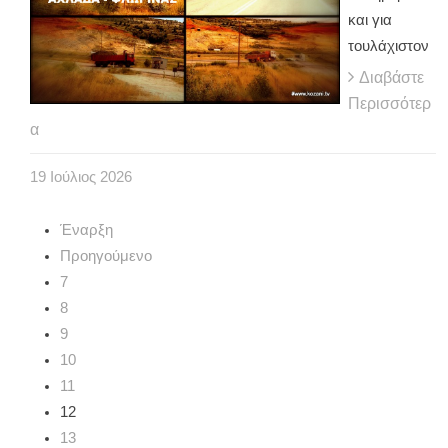
και για
τουλάχιστον
Διαβάστε
Περισσότερ
α
19
Ιούλιος
2026
Έναρξη
Προηγούμενο
7
8
9
10
11
12
13