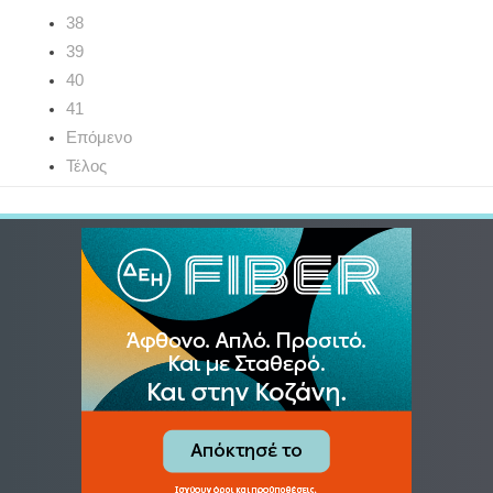
38
39
40
41
Επόμενο
Τέλος