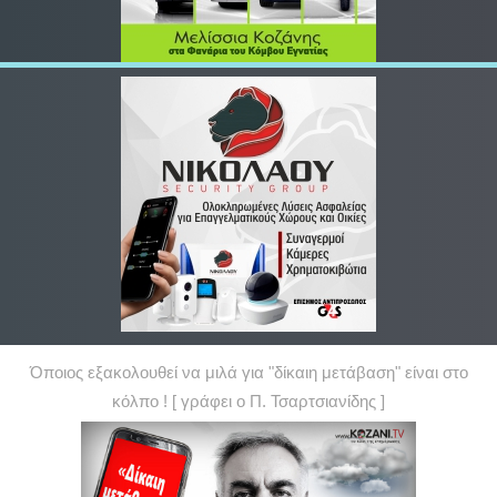
Όποιος εξακολουθεί να μιλά για "δίκαιη μετάβαση" είναι στο
κόλπο ! [ γράφει ο Π. Τσαρτσιανίδης ]