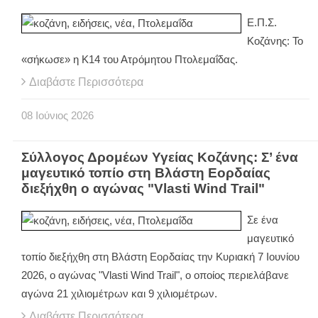
Ε.Π.Σ.
Κοζάνης: Το
«σήκωσε» η Κ14 του Ατρόμητου Πτολεμαΐδας.
Διαβάστε Περισσότερα
08
Ιούνιος
2026
Σύλλογος Δρομέων Υγείας Κοζάνης: Σ’ ένα
μαγευτικό τοπίο στη Βλάστη Εορδαίας
διεξήχθη o αγώνας "Vlasti Wind Trail"
Σε ένα
μαγευτικό
τοπίο διεξήχθη στη Βλάστη Εορδαίας την Κυριακή 7 Ιουνίου
2026, o αγώνας "Vlasti Wind Trail", o οποίος περιελάβανε
αγώνα 21 χιλιομέτρων και 9 χιλιομέτρων.
Διαβάστε Περισσότερα