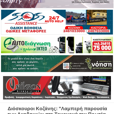
Διόσκουροι Κοζάνης: "Λαμπερή παρουσία