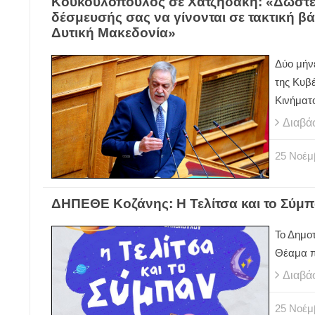
Κουκουλόπουλος σε Χατζηδάκη: «Δώστε
δέσμευσής σας να γίνονται σε τακτική β
Δυτική Μακεδονία»
Δύο μήν
της Κυβ
Κινήματ
Διαβά
25
Νοέμ
ΔΗΠΕΘΕ Κοζάνης: Η Τελίτσα και το Σύμ
Το Δημο
Θέαμα π
Διαβά
25
Νοέμ