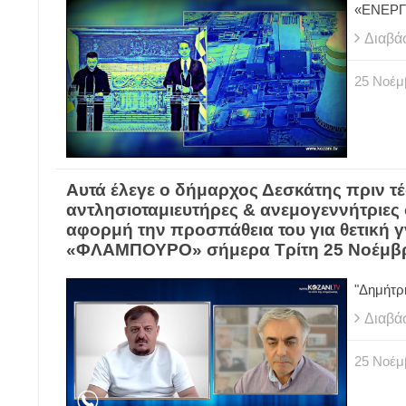
«ΕΝΕΡΓ
Διαβά
25
Νοέμ
Αυτά έλεγε ο δήμαρχος Δεσκάτης πριν τέσ
αντλησιοταμιευτήρες & ανεμογεννήτριες σ
αφορμή την προσπάθεια του για θετικ
«ΦΛΑΜΠΟΥΡΟ» σήμερα Τρίτη 25 Νοέμβρ
"Δημήτρ
Διαβά
25
Νοέμ