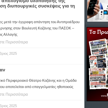
 απολογισμό υλοποίησης της
άση διυπουργικές συσκέψεις για τη
ες μετά την έγγραφη απάντηση του Αντιπροέδρου
έρνησης στον Βουλευτή Κοζάνης του ΠΑΣΟΚ –
ος Αλλαγής
στε Περισσότερα
βριος
2025
παν
τικό Περιφερειακό Θέατρο Κοζάνης και η Ομάδα
ου αποτελείται από επαγγελματίες ηθοποιούς
στε Περισσότερα
βριος
2025