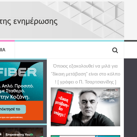
ΙΑ
Όποιος εξακολουθεί να μιλά για
"δίκαιη μετάβαση" είναι στο κόλπο
! [ γράφει ο Π. Τσαρτσιανίδης ]