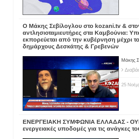
Ο Μάκης Σεβίλογλου στο kozani.tv & στον
αντλησιοταμιευτήρες στα Καμβούνια: Υπ
εκπορεύεται από την κυβέρνηση μέχρι του
δημάρχους Δεσκάτης & Γρεβενών
Μάκης Σ
Διαβά
25
Νοέμ
ΕΝΕΡΓΕΙΑΚΗ ΣΥΜΦΩΝΙΑ ΕΛΛΑΔΑΣ - ΟΥΚΡ
ενεργειακές υποδομές για τις ανάγκες τ