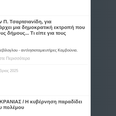
 Π. Τσαρτσιανίδη, για
άρχει μια δημοκρατική εκτροπή που
ς δήμους... Τι είπε για τους
εβίλογλου - αντλησιοταμιευτήρες Καμβούνια.
στε Περισσότερα
βριος
2025
ΑΝΙΑΣ / Η κυβέρνηση παραδίδει
ου πολέμου