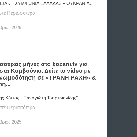
ΕΙΑΚΗ ΣΥΜΦΩΝΙΑ ΕΛΛΑΔΑΣ – ΟΥΚΡΑΝΙΑΣ.
στε Περισσότερα
βριος
2025
σερεις μήνες στο kozani.tv για
τα Καμβούνια. Δείτε το video με
ή γνωμοδότηση σε «ΤΡΑΝΗ ΡΑΧΗ» &
η...
ης Κόττας - Παναγιώτη Τσαρτσιανίδης"
στε Περισσότερα
βριος
2025