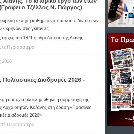
 Αιανής. Το ιστορικό έργο των ετών
(Γράφει ο Τζέλλος Ν. Γιώργος)
ούμενη σκληρή καθημερινότητα και το δίκτυο των
- κρηνών στις γειτονιές.
ς αρχές του 1971 η υδροδότηση της Αιανής
στε Περισσότερα
ς
2026
Πολιτιστικές Διαδρομές 2026 -
τερη επιτυχία ολοκληρώθηκε η συμμετοχή της
ς Αρχαιοτήτων Κοζάνης στη δράση «Πράσινες
ικές Διαδρομές 2026»
στε Περισσότερα