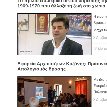
Το πρώτο εσωτερικό δίκτυο ύδρευσης της
1969-1970 που άλλαξε τη ζωή στο χωριό 
Η προηγ
Βρύσεων 
Μέχρι τι
Διαβά
28
Μαϊο
Εφορεία Αρχαιοτήτων Κοζάνης: Πράσινες 
Απολογισμός δράσης
Με ιδιαί
Εφορεία
Πολιτιστ
Διαβά