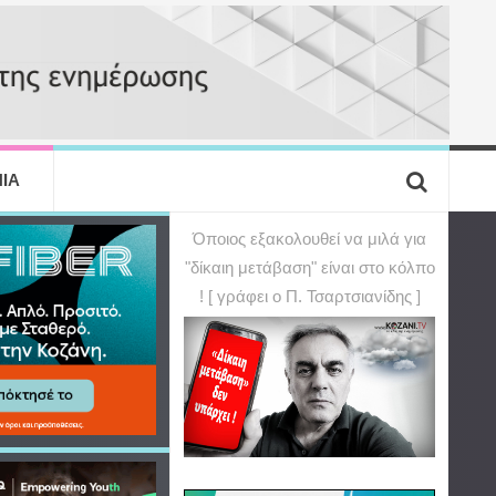
ΙΑ
Όποιος εξακολουθεί να μιλά για
"δίκαιη μετάβαση" είναι στο κόλπο
! [ γράφει ο Π. Τσαρτσιανίδης ]