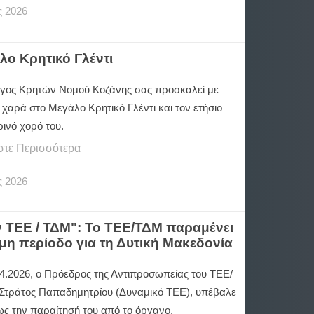
ς
2026
ο Κρητικό Γλέντι
γος Κρητών Νομού Κοζάνης σας προσκαλεί με
η χαρά στο Μεγάλο Κρητικό Γλέντι και τον ετήσιο
ινό χορό του.
στε Περισσότερα
ς
2026
ΤΕΕ / ΤΔΜ": Το ΤΕΕ/ΤΔΜ παραμένει
μη περίοδο για τη Δυτική Μακεδονία
04.2026, ο Πρόεδρος της Αντιπροσωπείας του ΤΕΕ/
 Στράτος Παπαδημητρίου (Δυναμικό ΤΕΕ), υπέβαλε
ς την παραίτησή του από το όργανο.