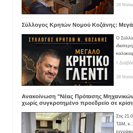
28
Μαϊο
Σύλλογος Κρητών Νομού Κοζάνης: Μεγάλ
Ο Σύλλο
ιδιαίτερ
καλοκαιρ
Διαβά
28
Μαϊο
Ανακοίνωση "Νέας Πρότασης Μηχανικών 
χωρίς συγκροτημένο προεδρείο σε κρίσι
Στις 21.
ΤΔΜ, κ.
εγγράφω