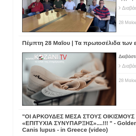
Διαβά
28
Μαϊο
Πέμπτη 28 Μαΐου | Τα πρωτοσέλιδα των
Διαβάστ
Διαβά
28
Μαϊο
"ΟΙ ΑΡΚΟΥΔΕΣ ΜΕΣΑ ΣΤΟΥΣ ΟΙΚΙΣΜΟΥΣ 
«ΕΠΙΤΥΧΙΑ ΣΥΝΥΠΑΡΞΗΣ»....!!! " - Golde
Canis lupus - in Greece (video)