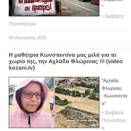
"
Διαβάστε
Περισσότερα
06
Αύγουστος
2026
Η μαθήτρια Κωνσταντίνα μας μιλά για το
χωρίο της, την Αχλάδα Φλώρινας !!! (video
kozani.tv)
"Αχλάδα
Φλώρινας
- Κωνσταντίν
α"
Διαβάστε
Περισσότερ
α