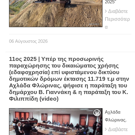
2025"
Διαβάστε
Περισσότερ
α
06
Αύγουστος
2026
11ος 2025 | Υπέρ της προσωρινής
παραχώρησης του δικαιώματος χρήσης
(εδαφοχρησία) επί υφιστάμενου δικτύου
δημοτικών δρόμων έκτασης 11.719 τ.μ στην
Αχλάδα Φλώρινας, ψήφισε η παράταξη του
δημάρχου Β. Γιαννάκη & η παράταξη του Κ.
Φιλιππίδη (video)
Αχλάδα
Φλώρινας.
Διαβάστε