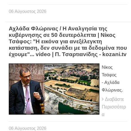
06
Αύγουστος
2026
Αχλάδα Φλώρινας / Η Αναλγησία της
κυβέρνησης σε 50 δευτερόλεπτα | Νίκος
Τσάφος: "Η εικόνα για ανεξέλεγκτη
κατάσταση, δεν συνάδει με τα δεδομένα που
έχουμε"... video | Π. Τσαρτιανίδης - kozani.tv
Νίκος
Τσάφος
- Αχλάδα
Φλώρινας.
Διαβάστε
Περισσότερ
α
06
Αύγουστος
2026