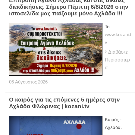
Επιτροπή Αγώνα Αχλάδας και στις δίκαιες
διεκδικήσεις. Σήμερα Πέμπτη 6/8/2026 στην
ιστοσελίδα μας παίζουμε μόνο Αχλάδα !!!
Το
www.kozani.t
v
Διαβάστε
Περισσότερ
α
06
Αύγουστος
2026
Ο καιρός για τις επόμενες 5 ημέρες στην
Αχλάδα Φλώρινας | kozani.tv
Kαιρός -
Αχλάδα.