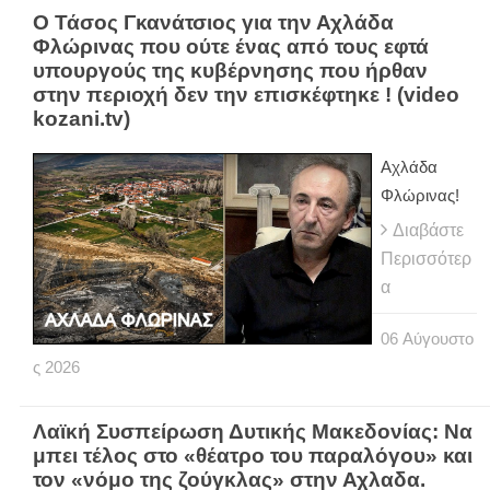
Ο Τάσος Γκανάτσιος για την Αχλάδα
Φλώρινας που ούτε ένας από τους εφτά
υπουργούς της κυβέρνησης που ήρθαν
στην περιοχή δεν την επισκέφτηκε ! (video
kozani.tv)
Αχλάδα
Φλώρινας!
Διαβάστε
Περισσότερ
α
06
Αύγουστο
ς
2026
Λαϊκή Συσπείρωση Δυτικής Μακεδονίας: Να
μπει τέλος στο «θέατρο του παραλόγου» και
τον «νόμο της ζούγκλας» στην Αχλαδα.