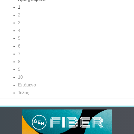
1
2
3
4
5
6
7
8
9
10
Επόμενο
Τέλος