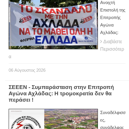
Ανοιχτή
Επιστολή της
Επιτροπής
Αγώνα
Αχλάδας:
Διαβάστε
Περισσότερ
α
06
Αύγουστος
2026
ΣΕΕΕΝ - Συμπαράσταση στην Επιτροπή
Αγώνα Αχλάδας: Η τρομοκρατία δεν θα
περάσει !
Συναδέλφισσ
ες,
συνάδελφοι: