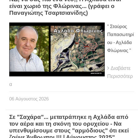
είναι χωριό της Φλώρινας... (γράφει ο
Παναγιώτης Τσαρτσιανίδης)
" Σταύρος
Παπασωτηρί
ου - Αχλάδα
Φλώρινας "
Διαβάστε
Περισσότερ
α
06
Αύγουστος
2026
Σε "Σαχάρα"... μετατράπηκε η Αχλάδα από
τον αέρα και τη σκόνη του ορυχείου - Να
υπενθυμίσουμε στους "αρμόδιους" ότι εκεί
ζούνε Άνθρωποι !!! | Αύγουστος 2025"