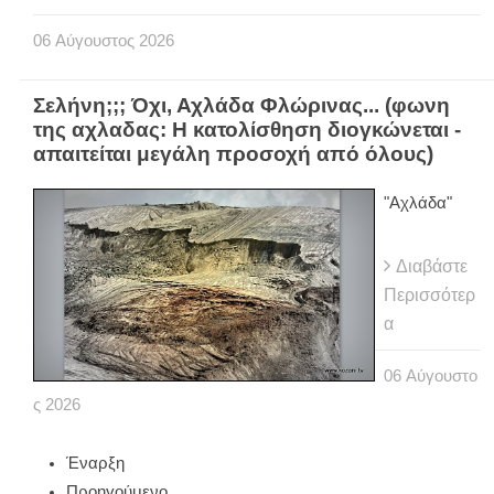
06
Αύγουστος
2026
Σελήνη;;; Όχι, Αχλάδα Φλώρινας... (φωνη
της αχλαδας: Η κατολίσθηση διογκώνεται -
απαιτείται μεγάλη προσοχή από όλους)
"Αχλάδα"
Διαβάστε
Περισσότερ
α
06
Αύγουστο
ς
2026
Έναρξη
Προηγούμενο