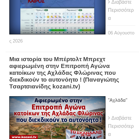
Διαβάστε
Περισσότερ
α
06
Αύγουστο
ς
2026
Μια ιστορία του Μπέρτολτ Μπρεχτ
αφιερωμένη στην Επιτροπή Αγώνα
κατοίκων της Αχλάδας Φλώρινας που
διεκδικούν το αυτονόητο ! (Παναγιώτης
Τσαρτσιανίδης kozani.tv)
"Αχλάδα"
Διαβάστε
Περισσότερ
α