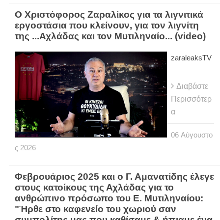
Ο Χριστόφορος Ζαραλίκος για τα λιγνιτικά
εργοστάσια που κλείνουν, για τον λιγνίτη
της ...Αχλάδας και τον Μυτιληναίο... (video)
zaraleaksTV
Διαβάστε
Περισσότερ
α
06
Αύγουστο
ς
2026
Φεβρουάριος 2025 και ο Γ. Αμανατίδης έλεγε
στους κατοίκους της Αχλάδας για το
ανθρώπινο πρόσωπο του Ε. Μυτιληναίου:
"Ήρθε στο καφενείο του χωριού σαν
συμπολίτης μας που καθίσαμε & ήπιαμε ένα