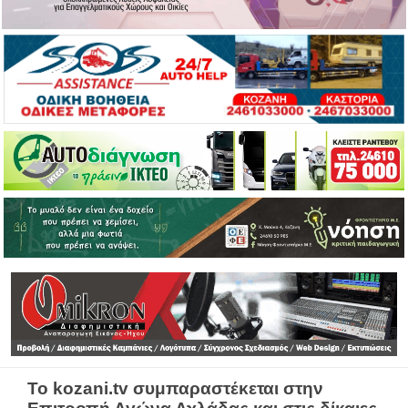
Το kozani.tv συμπαραστέκεται στην