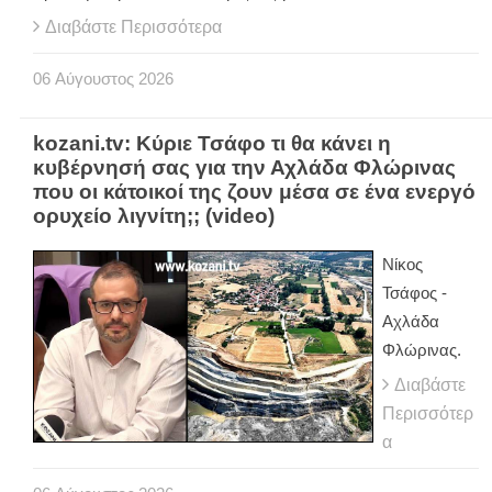
Διαβάστε Περισσότερα
06
Αύγουστος
2026
kozani.tv: Κύριε Τσάφο τι θα κάνει η
κυβέρνησή σας για την Αχλάδα Φλώρινας
που οι κάτοικοί της ζουν μέσα σε ένα ενεργό
ορυχείο λιγνίτη;; (video)
Νίκος
Τσάφος -
Αχλάδα
Φλώρινας.
Διαβάστε
Περισσότερ
α