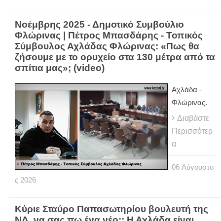
Νοέμβρης 2025 - Δημοτικό Συμβούλιο
Φλώρινας | Πέτρος Μπασδάρης - Τοπικός
Σύμβουλος Αχλάδας Φλώρινας: «Πως θα
ζήσουμε με το ορυχείο στα 130 μέτρα από τα
σπίτια μας»; (video)
Αχλάδα -
Φλώρινας.
Διαβάστε
Περισσότερ
α
06
Αύγουστο
ς
2026
Κύριε Σταύρο Παπασωτηρίου βουλευτή της
ΝΔ, να σας πω ένα νέο;; Η Αχλάδα είναι