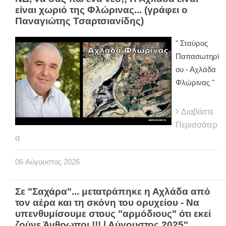
είναι χωριό της Φλώρινας... (γράφει ο
Παναγιώτης Τσαρτσιανίδης)
" Σταύρος
Παπασωτηρί
ου - Αχλάδα
Φλώρινας "
Διαβάστε
Περισσότερ
α
06
Αύγουστος
2026
Σε "Σαχάρα"... μετατράπηκε η Αχλάδα από
τον αέρα και τη σκόνη του ορυχείου - Να
υπενθυμίσουμε στους "αρμόδιους" ότι εκεί
ζούνε Άνθρωποι !!! | Αύγουστος 2025"