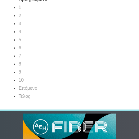
1
2
3
4
5
6
7
8
9
10
Επόμενο
Τέλος