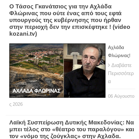
Ο Τάσος Γκανάτσιος για την Αχλάδα
Φλώρινας που ούτε ένας από τους εφτά
υπουργούς της κυβέρνησης που ήρθαν
στην περιοχή δεν την επισκέφτηκε ! (video
kozani.tv)
Αχλάδα
Φλώρινας!
Διαβάστε
Περισσότερ
α
06
Αύγουστο
ς
2026
Λαϊκή Συσπείρωση Δυτικής Μακεδονίας: Να
μπει τέλος στο «θέατρο του παραλόγου» και
τον «νόμο της ζούγκλας» στην Αχλαδα.