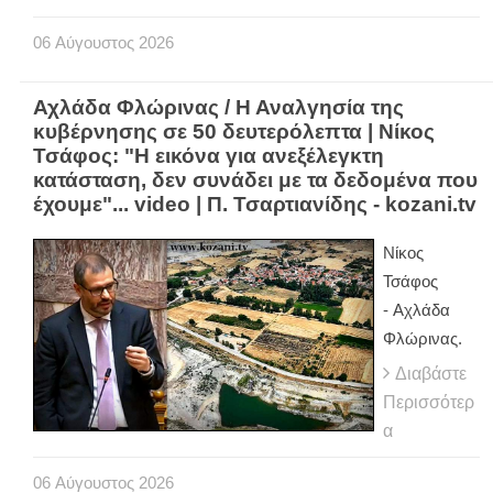
06
Αύγουστος
2026
Αχλάδα Φλώρινας / Η Αναλγησία της
κυβέρνησης σε 50 δευτερόλεπτα | Νίκος
Τσάφος: "Η εικόνα για ανεξέλεγκτη
κατάσταση, δεν συνάδει με τα δεδομένα που
έχουμε"... video | Π. Τσαρτιανίδης - kozani.tv
Νίκος
Τσάφος
- Αχλάδα
Φλώρινας.
Διαβάστε
Περισσότερ
α
06
Αύγουστος
2026