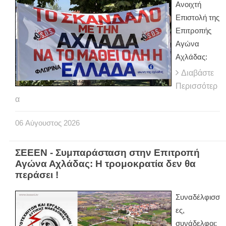
Ανοιχτή
Επιστολή της
Επιτροπής
Αγώνα
Αχλάδας:
Διαβάστε
Περισσότερ
α
06
Αύγουστος
2026
ΣΕΕΕΝ - Συμπαράσταση στην Επιτροπή
Αγώνα Αχλάδας: Η τρομοκρατία δεν θα
περάσει !
Συναδέλφισσ
ες,
συνάδελφοι: