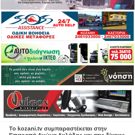
Το kozani.tv συμπαραστέκεται στην