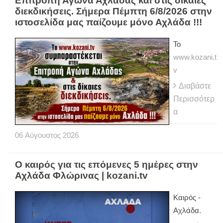
Επιτροπή Αγώνα Αχλάδας και στις δίκαιες
διεκδικήσεις. Σήμερα Πέμπτη 6/8/2026 στην
ιστοσελίδα μας παίζουμε μόνο Αχλάδα !!!
Το
www.kozani.t
v
Διαβάστε
Περισσότερ
α
06
Αύγουστος
2026
Ο καιρός για τις επόμενες 5 ημέρες στην
Αχλάδα Φλώρινας | kozani.tv
Kαιρός -
Αχλάδα.