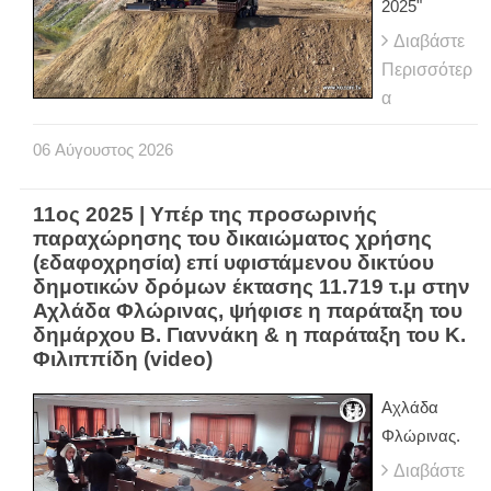
2025"
Διαβάστε
Περισσότερ
α
06
Αύγουστος
2026
11ος 2025 | Υπέρ της προσωρινής
παραχώρησης του δικαιώματος χρήσης
(εδαφοχρησία) επί υφιστάμενου δικτύου
δημοτικών δρόμων έκτασης 11.719 τ.μ στην
Αχλάδα Φλώρινας, ψήφισε η παράταξη του
δημάρχου Β. Γιαννάκη & η παράταξη του Κ.
Φιλιππίδη (video)
Αχλάδα
Φλώρινας.
Διαβάστε