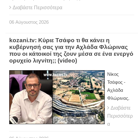
Διαβάστε Περισσότερα
06
Αύγουστος
2026
kozani.tv: Κύριε Τσάφο τι θα κάνει η
κυβέρνησή σας για την Αχλάδα Φλώρινας
που οι κάτοικοί της ζουν μέσα σε ένα ενεργό
ορυχείο λιγνίτη;; (video)
Νίκος
Τσάφος -
Αχλάδα
Φλώρινας.
Διαβάστε
Περισσότερ
α