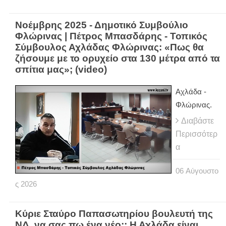
Νοέμβρης 2025 - Δημοτικό Συμβούλιο
Φλώρινας | Πέτρος Μπασδάρης - Τοπικός
Σύμβουλος Αχλάδας Φλώρινας: «Πως θα
ζήσουμε με το ορυχείο στα 130 μέτρα από τα
σπίτια μας»; (video)
Αχλάδα -
Φλώρινας.
Διαβάστε
Περισσότερ
α
06
Αύγουστο
ς
2026
Κύριε Σταύρο Παπασωτηρίου βουλευτή της
ΝΔ, να σας πω ένα νέο;; Η Αχλάδα είναι