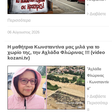
"
Διαβάστε
Περισσότερα
06
Αύγουστος
2026
Η μαθήτρια Κωνσταντίνα μας μιλά για το
χωρίο της, την Αχλάδα Φλώρινας !!! (video
kozani.tv)
"Αχλάδα
Φλώρινας
- Κωνσταντίν
α"
Διαβάστε
Περισσότερ
α