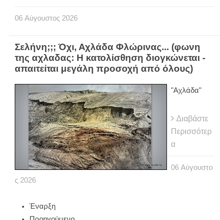
06
Αύγουστος
2026
Σελήνη;;; Όχι, Αχλάδα Φλώρινας... (φωνη
της αχλαδας: Η κατολίσθηση διογκώνεται -
απαιτείται μεγάλη προσοχή από όλους)
"Αχλάδα"
Διαβάστε
Περισσότερ
α
06
Αύγουστο
ς
2026
Έναρξη
Προηγούμενο