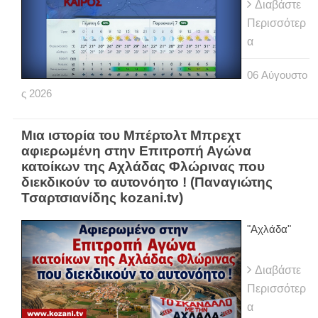
Διαβάστε
Περισσότερ
α
06
Αύγουστο
ς
2026
Μια ιστορία του Μπέρτολτ Μπρεχτ
αφιερωμένη στην Επιτροπή Αγώνα
κατοίκων της Αχλάδας Φλώρινας που
διεκδικούν το αυτονόητο ! (Παναγιώτης
Τσαρτσιανίδης kozani.tv)
"Αχλάδα"
Διαβάστε
Περισσότερ
α