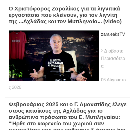
Ο Χριστόφορος Ζαραλίκος για τα λιγνιτικά
εργοστάσια που κλείνουν, για τον λιγνίτη
της ...Αχλάδας και τον Μυτιληναίο... (video)
zaraleaksTV
Διαβάστε
Περισσότερ
α
06
Αύγουστο
ς
2026
Φεβρουάριος 2025 και ο Γ. Αμανατίδης έλεγε
στους κατοίκους της Αχλάδας για το
ανθρώπινο πρόσωπο του Ε. Μυτιληναίου:
"Ήρθε στο καφενείο του χωριού σαν
συμπολίτης μας που καθίσαμε & ήπιαμε ένα