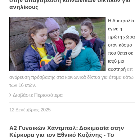
στην απαγόρευση κοινωνικών δικτύων για
ανηλίκους
Η Αυστραλία
έγινε η
πρώτη χώρα
στον κόσμο
που θέτει σε
ισχύ μια
αυστηρή
απ
αγόρευση πρόσβασης στα κοινωνικά δίκτυα για άτομα κάτω
των 16 ετών.
Διαβάστε Περισσότερα
12
Δεκέμβριος
2025
Α2 Γυναικών Χάντμπολ: Δοκιμασία στην
Κέρκυρα για τον Εθνικό Κοζάνης - Το