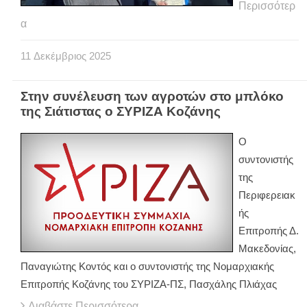
Περισσότερ
α
11
Δεκέμβριος
2025
Στην συνέλευση των αγροτών στο μπλόκο
της Σιάτιστας ο ΣΥΡΙΖΑ Κοζάνης
Ο
συντονιστής
της
Περιφερειακ
ής
Επιτροπής Δ.
Μακεδονίας,
Παναγιώτης Κοντός και ο συντονιστής της Νομαρχιακής
Επιτροπής Κοζάνης του ΣΥΡΙΖΑ-ΠΣ, Πασχάλης Πλιάχας
Διαβάστε Περισσότερα