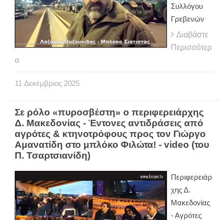
Συλλόγου
Γρεβενών
Διαβάστε
Περισσότερ
α
11
Δεκέμβριος
2025
Σε ρόλο «πυροσβέστη» ο περιφερειάρχης
Δ. Μακεδονίας - Έντονες αντιδράσεις από
αγρότες & κτηνοτρόφους προς τον Γιώργο
Αμανατίδη στο μπλόκο Φιλώτα! - video (του
Π. Τσαρτσιανίδη)
Περιφερειάρ
χης Δ.
Μακεδονίας
- Αγρότες