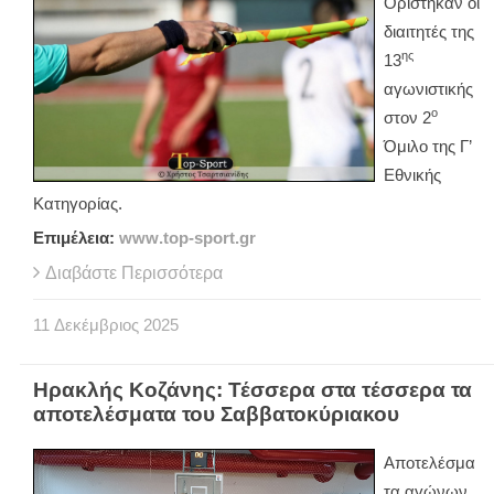
Ορίστηκαν οι
διαιτητές της
ης
13
αγωνιστικής
ο
στον 2
Όμιλο της Γ’
Εθνικής
Κατηγορίας.
Επιμέλεια:
www
.
top
-
sport
.
gr
Διαβάστε Περισσότερα
11
Δεκέμβριος
2025
Ηρακλής Κοζάνης: Τέσσερα στα τέσσερα τα
αποτελέσματα του Σαββατοκύριακου
Αποτελέσμα
τα αγώνων