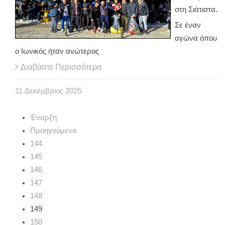
στη Σιάτιστα.
Σε έναν
αγώνα όπου
ο Ιωνικός ήταν ανώτερος
Διαβάστε Περισσότερα
11
Δεκέμβριος
2025
Έναρξη
Προηγούμενο
144
145
146
147
148
149
150