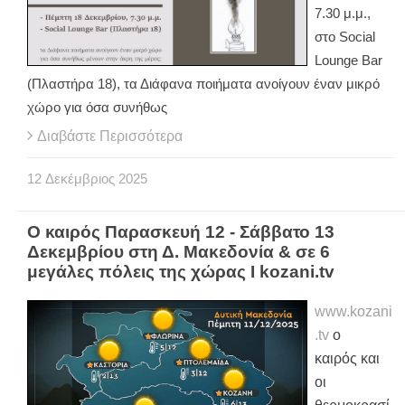
7.30 μ.μ.,
στο Social
Lounge Bar
(Πλαστήρα 18), τα Διάφανα ποιήματα ανοίγουν έναν μικρό
χώρο για όσα συνήθως
Διαβάστε Περισσότερα
12
Δεκέμβριος
2025
Ο καιρός Παρασκευή 12 - Σάββατο 13
Δεκεμβρίου στη Δ. Μακεδονία & σε 6
μεγάλες πόλεις της χώρας Ι kozani.tv
www.kozani
.tv
ο
καιρός και
οι