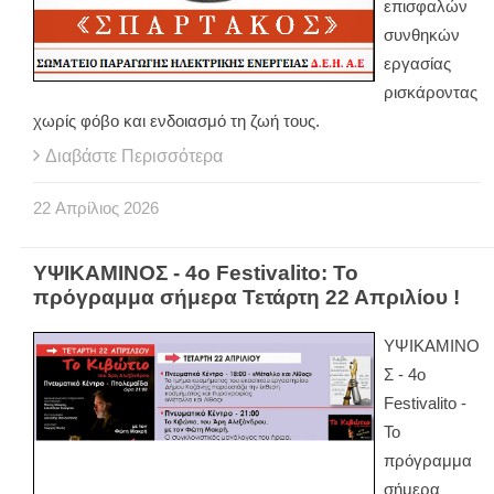
επισφαλών
συνθηκών
εργασίας
ρισκάροντας
χωρίς φόβο και ενδοιασμό τη ζωή τους.
Διαβάστε Περισσότερα
22
Απρίλιος
2026
ΥΨΙΚΑΜΙΝΟΣ - 4ο Festivalito: Το
πρόγραμμα σήμερα Τετάρτη 22 Απριλίου !
ΥΨΙΚΑΜΙΝΟ
Σ - 4ο
Festivalito -
Το
πρόγραμμα
σήμερα