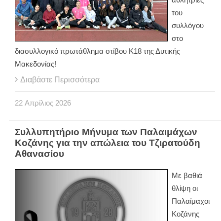
του
συλλόγου
στο
διασυλλογικό πρωτάθλημα στίβου Κ18 της Δυτικής
Μακεδονίας!
Διαβάστε Περισσότερα
22
Απρίλιος
2026
Συλλυπητήριο Μήνυμα των Παλαιμάχων
Κοζάνης για την απώλεια του Τζιρατούδη
Αθανασίου
Με βαθιά
θλίψη οι
Παλαίμαχοι
Κοζάνης