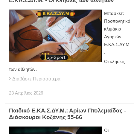
Ε.ΚΑ.Σ.ΔΥ.Μ. - Οι κλήσεις των αθλητών
Μπάσκετ:
Προπονητικό
κλιμάκιο
Αγοριών
Ε.ΚΑ.Σ.ΔΥ.Μ
.
Οι κλήσεις
των αθλητών.
Διαβάστε Περισσότερα
23
Απρίλιος
2026
Παιδικό Ε.ΚΑ.Σ.ΔΥ.Μ.: Αρίων Πτολεμαΐδας -
Διόσκουροι Κοζάνης 55-66
Οι