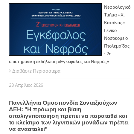
Νεφρολογικό
Τμήμα «Χ.
Κατσίνας» -
Γενικό
Νοσοκομείο
Πτολεμαΐδας
: 2η
επιστημονική εκδήλωση «Εγκέφαλος και Νεφρός»
Διαβάστε Περισσότερα
23
Απρίλιος
2026
Πανελλήνια Ομοσπονδία Συνταξιούχων
ΔΕΗ: "Η πρόωρη και βίαιη
απολιγνιτοποίηση πρέπει να παραταθεί και
το κλείσιμο των λιγνιτικών μονάδων πρέπει
να ανασταλεί"