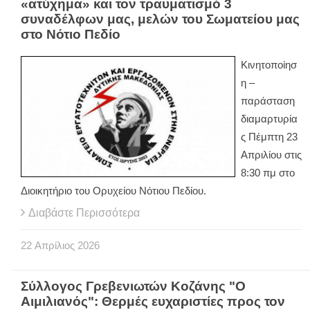
«ατύχημα» και τον τραυματισμό 3
συναδέλφων μας, μελών του Σωματείου μας
στο Νότιο Πεδίο
Κινητοποίησ
η –
παράσταση
διαμαρτυρία
ς Πέμπτη 23
Απριλίου στις
8:30 πμ στο
Διοικητήριο του Ορυχείου Νότιου Πεδίου.
Διαβάστε Περισσότερα
22
Απρίλιος
2026
Σύλλογος Γρεβενιωτών Κοζάνης "Ο
Αιμιλιανός": Θερμές ευχαριστίες προς τον