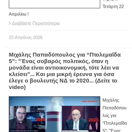
Τετάρτη 22
Απριλίου !
Διαβάστε Περισσότερα
22
Απρίλιος
2026
Mιχάλης Παπαδόπουλος για “Πτολεμαΐδα
5”: "Ένας σοβαρός πολιτικός, όταν η
μονάδα είναι αντιοικονομική, τότε λέει να
κλείσει"... Και μια μικρή έρευνα για όσα
έλεγε ο βουλευτής ΝΔ το 2020... (Δείτε το
video)
Mιχάλης
Παπαδόπου
λος για
“Πτολεμαΐδα
5”: "Ένας