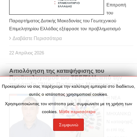
Επιτροπή
του
Παραρτήματος Δυτικής Μακεδονίας του Γεωτεχνικού
Επιμελητηρίου Ελλάδας εξέφρασε τον προβληματισμό
Διαβάστε Περισσότερα
22
Απρίλιος
2026
Αιτιολόγηση της καταψήφισης του
Προϋπολογισμού του ΤΕΕ/ΤΔΜ, από την
παράταξη ''Νέας Πρότασης Μηχανικών''
Προκειμένου να σας παρέχουμε την καλύτερη εμπειρία στο διαδίκτυο,
αυτός ο ιστότοπος χρησιμοποιεί cookies.
Η ΝΕΑ
Χρησιμοποιώντας τον ιστότοπο μας, συμφωνείτε με τη χρήση των
ΠΡΟΤΑΣΗ
cookies.
Μάθε περισσότερα
ΜΗΧΑΝΙΚΩ
Ν καταψηφίζ
Συμφωνώ
ει επί της