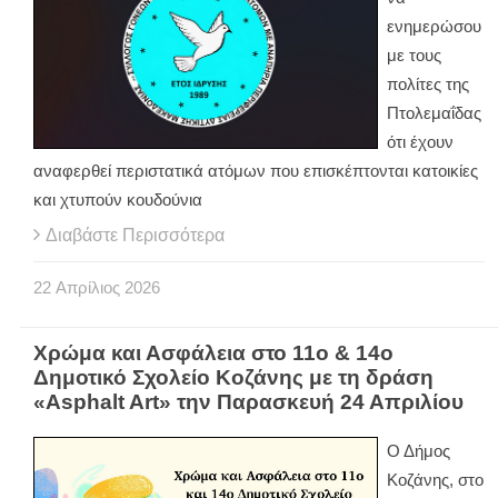
ενημερώσου
με τους
πολίτες της
Πτολεμαΐδας
ότι έχουν
αναφερθεί περιστατικά ατόμων που επισκέπτονται κατοικίες
και χτυπούν κουδούνια
Διαβάστε Περισσότερα
22
Απρίλιος
2026
Χρώμα και Ασφάλεια στο 11ο & 14ο
Δημοτικό Σχολείο Κοζάνης με τη δράση
«Asphalt Art» την Παρασκευή 24 Απριλίου
Ο Δήμος
Κοζάνης, στο