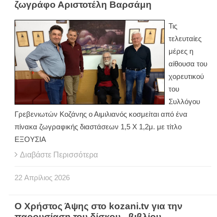
ζωγράφο Αριστοτέλη Βαρσάμη
Τις
τελευταίες
μέρες η
αίθουσα του
χορευτικού
του
Συλλόγου
Γρεβενιωτών Κοζάνης ο Αιμιλιανός κοσμείται από ένα
πίνακα ζωγραφικής διαστάσεων 1,5 Χ 1,2μ. με τίτλο
ΕΞΟΥΣΙΑ
Διαβάστε Περισσότερα
22
Απρίλιος
2026
Ο Χρήστος Άψης στο kozani.tv για την
παρουσίαση του δίσκου - βιβλίου