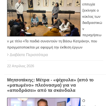
επιτυχία
ξεκίνησε ο
κύκλος των
διαδραστικώ
ν
περιηγήσεω
ν με τίτλο «Τα παιδιά συναντούν τη Βάσω Κατράκη», που
πραγματοποιείται με αφορμή την έκθεση έργων
Διαβάστε Περισσότερα
22
Απρίλιος
2026
Μητσοτάκης: Μέτρα - «ψίχουλα» (από το
«ματωμένο» πλεόνασμα) για να
«αποδράσει» από τα σκάνδαλα
Ο