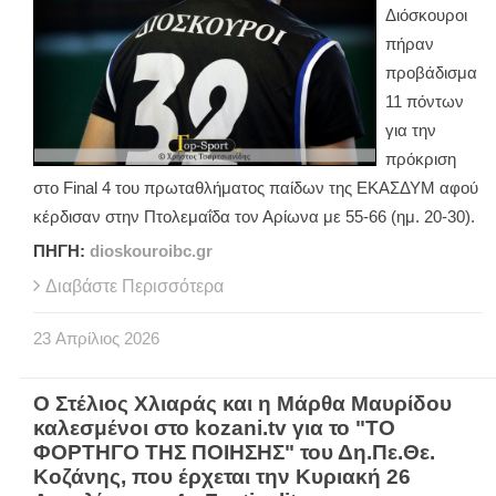
Διόσκουροι
πήραν
προβάδισμα
11 πόντων
για την
πρόκριση
στο
Final
4 του πρωταθλήματος παίδων της ΕΚΑΣΔΥΜ αφού
κέρδισαν στην Πτολεμαΐδα τον Αρίωνα με 55-66 (ημ. 20-30).
ΠΗΓΗ:
dioskouroibc.gr
Διαβάστε Περισσότερα
23
Απρίλιος
2026
Ο Στέλιος Χλιαράς και η Μάρθα Μαυρίδου
καλεσμένοι στο kozani.tv για το "ΤΟ
ΦΟΡΤΗΓΟ ΤΗΣ ΠΟΙΗΣΗΣ" του Δη.Πε.Θε.
Κοζάνης, που έρχεται την Κυριακή 26