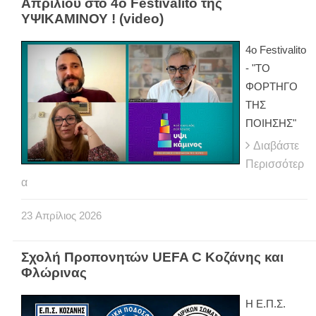
Απριλίου στο 4ο Festivalito της
ΥΨΙΚΑΜΙΝΟΥ ! (video)
4ο Festivalito
- "ΤΟ
ΦΟΡΤΗΓΟ
ΤΗΣ
ΠΟΙΗΣΗΣ"
Διαβάστε
Περισσότερ
α
23
Απρίλιος
2026
Σχολή Προπονητών UEFA C Κοζάνης και
Φλώρινας
Η Ε.Π.Σ.