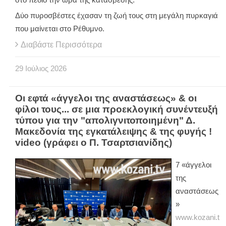
Δύο πυροσβέστες έχασαν τη ζωή τους στη μεγάλη πυρκαγιά
που μαίνεται στο Ρέθυμνο.
Διαβάστε Περισσότερα
29
Ιούλιος
2026
Οι εφτά «άγγελοι της αναστάσεως» & οι
φίλοι τους... σε μια προεκλογική συνέντευξή
τύπου για την "απολιγνιτοποιημένη" Δ.
Μακεδονία της εγκατάλειψης & της φυγής !
video (γράφει ο Π. Τσαρτσιανίδης)
7 «άγγελοι
της
αναστάσεως
»
www.kozani.t