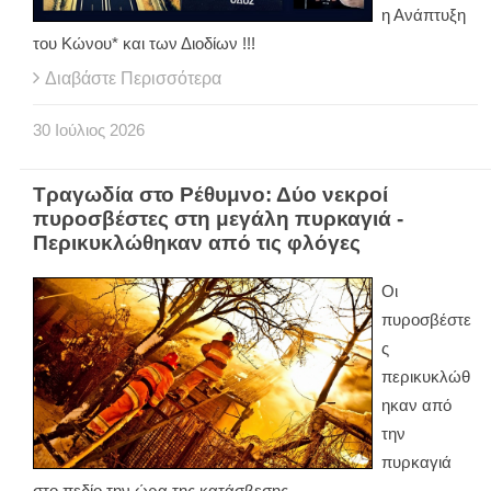
η Ανάπτυξη
του Κώνου* και των Διοδίων !!!
Διαβάστε Περισσότερα
30
Ιούλιος
2026
Τραγωδία στο Ρέθυμνο: Δύο νεκροί
πυροσβέστες στη μεγάλη πυρκαγιά -
Περικυκλώθηκαν από τις φλόγες
Οι
πυροσβέστε
ς
περικυκλώθ
ηκαν από
την
πυρκαγιά
στο πεδίο την ώρα της κατάσβεσης.