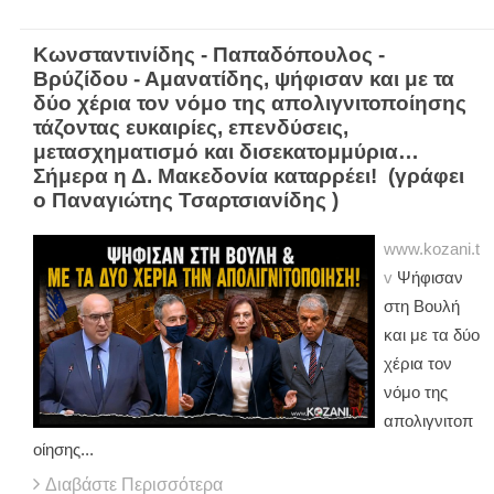
Κωνσταντινίδης - Παπαδόπουλος -
Βρύζίδου - Αμανατίδης, ψήφισαν και με τα
δύο χέρια τον νόμο της απολιγνιτοποίησης
τάζοντας ευκαιρίες, επενδύσεις,
μετασχηματισμό και δισεκατομμύρια…
Σήμερα η Δ. Μακεδονία καταρρέει! (γράφει
ο Παναγιώτης Τσαρτσιανίδης )
www.kozani.t
v
Ψήφισαν
στη Βουλή
και με τα δύο
χέρια τον
νόμο της
απολιγνιτοπ
οίησης...
Διαβάστε Περισσότερα