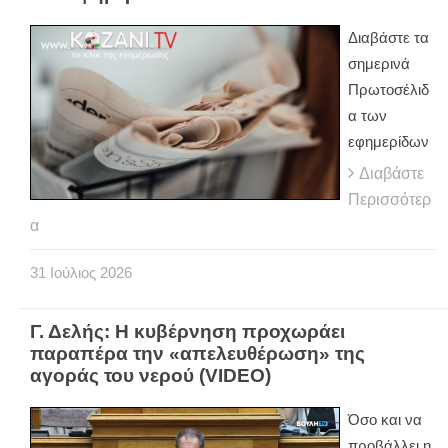
Διαβάστε τα
σημερινά
Πρωτοσέλιδ
α των
εφημερίδων
Διαβάστε
Περισσότερ
α
31
Ιούλιος
2026
Γ. Δελής: Η κυβέρνηση προχωράει
παραπέρα την «απελευθέρωση» της
αγοράς του νερού (VIDEO)
Όσο και να
προβάλλει η