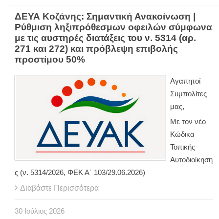
ΔΕΥΑ Κοζάνης: Σημαντική Ανακοίνωση |
Ρύθμιση ληξιπρόθεσμων οφειλών σύμφωνα
με τις αυστηρές διατάξεις του ν. 5314 (αρ.
271 και 272) και πρόβλεψη επιβολής
προστίμου 50%
Αγαπητοί
Συμπολίτες
μας,
Με τον νέο
Κώδικα
Τοπικής
Αυτοδιοίκηση
ς (ν. 5314/2026, ΦΕΚ Α΄ 103/29.06.2026)
Διαβάστε Περισσότερα
30
Ιούλιος
2026