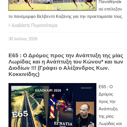
Παναθηναϊκ
ού επέλεξαν
το πανέμορφο Βελβεντό Κοζάνης για την προετοιμασία τους.
Διαβάστε Περισσότερα
30
Ιούλιος
2026
Ε65 : Ο Δρόμος προς την Ανάπτυξη της μίας
Λωρίδας και η Ανάπτυξη του Κώνου* και των
Διοδίων !!! (Γράφει ο Αλέξανδρος Κων.
Κοκκινίδης)
Ε65 : Ο
Δρόμος
προς την
Ανάπτυξη
της μίας
Λωρίδας και