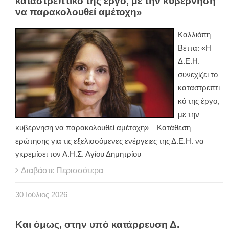
καταστρεπτικό της έργο, με την κυβέρνηση
να παρακολουθεί αμέτοχη»
Καλλιόπη
Βέττα: «Η
Δ.Ε.Η.
συνεχίζει το
καταστρεπτι
κό της έργο,
με την
κυβέρνηση να παρακολουθεί αμέτοχη» – Κατάθεση
ερώτησης για τις εξελισσόμενες ενέργειες της Δ.Ε.Η. να
γκρεμίσει τον Α.Η.Σ. Αγίου Δημητρίου
Διαβάστε Περισσότερα
30
Ιούλιος
2026
Και όμως, στην υπό κατάρρευση Δ.