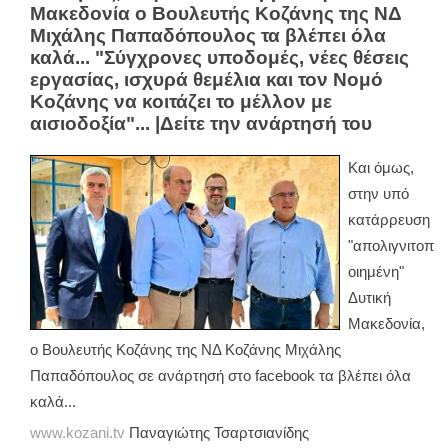
Μακεδονία ο Βουλευτής Κοζάνης της ΝΔ
Μιχάλης Παπαδόπουλος τα βλέπει όλα
καλά... "Σύγχρονες υποδομές, νέες θέσεις
εργασίας, ισχυρά θεμέλια και τον Νομό
Κοζάνης να κοιτάζει το μέλλον με
αισιοδοξία"... |Δείτε την ανάρτησή του
Και όμως,
στην υπό
κατάρρευση
"απολιγνιτοπ
οιημένη"
Δυτική
Μακεδονία,
ο Βουλευτής Κοζάνης της ΝΔ Κοζάνης Μιχάλης
Παπαδόπουλος σε ανάρτησή στο facebook τα βλέπει όλα
καλά...
www.kozani.tv
Παναγιώτης Τσαρτσιανίδης