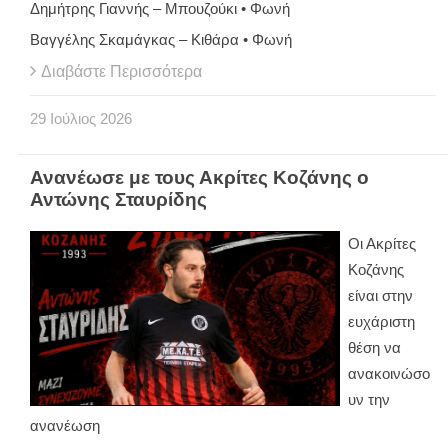
Δημήτρης Γιαννής – Μπουζούκι • Φωνή
Βαγγέλης Σκαμάγκας – Κιθάρα • Φωνή
Διαβάστε Περισσότερα
29
Ιούλιος
2026
Ανανέωσε με τους Ακρίτες Κοζάνης ο
Αντώνης Σταυρίδης
Οι Ακρίτες
Κοζάνης
είναι στην
ευχάριστη
θέση να
ανακοινώσο
υν την
ανανέωση