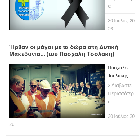
α
30
Ιούλιος
20
26
Ήρθαν οι μάγοι με τα δώρα στη Δυτική
Μακεδονία... (του Πασχάλη Τσολάκη)
Πασχάλης
Τσολάκης:
Διαβάστε
Περισσότερ
α
30
Ιούλιος
20
26