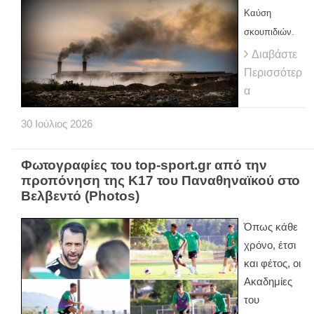
Καύση
σκουπιδιών.
Διαβάστε
Περισσότερ
α
30
Ιούλιος
2026
Φωτογραφίες του top-sport.gr από την
προπόνηση της Κ17 του Παναθηναϊκού στο
Βελβεντό (Photos)
Όπως κάθε
χρόνο, έτσι
και φέτος, οι
Ακαδημίες
του