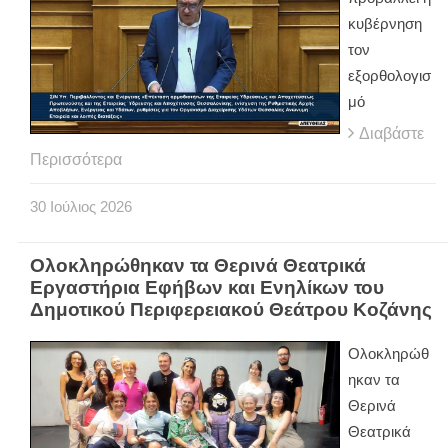
κυβέρνηση
τον
εξορθολογισ
μό
Διαβάστε
Περισσότερα
30
Ιούλιος
2026
Ολοκληρώθηκαν τα Θερινά Θεατρικά
Εργαστήρια Εφήβων και Ενηλίκων του
Δημοτικού Περιφερειακού Θεάτρου Κοζάνης
Ολοκληρώθ
ηκαν τα
Θερινά
Θεατρικά