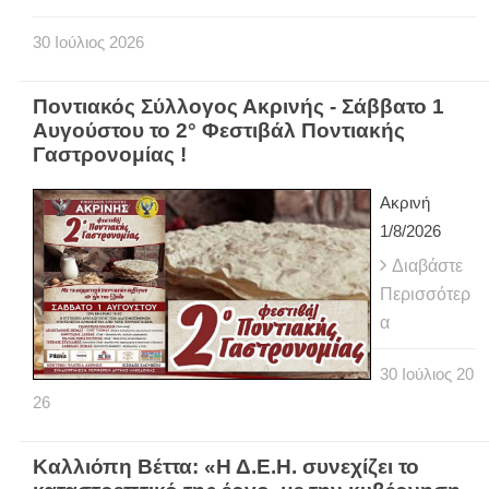
30
Ιούλιος
2026
Ποντιακός Σύλλογος Ακρινής - Σάββατο 1
Αυγούστου το 2° Φεστιβάλ Ποντιακής
Γαστρονομίας !
Ακρινή
1/8/2026
Διαβάστε
Περισσότερ
α
30
Ιούλιος
20
26
Καλλιόπη Βέττα: «Η Δ.Ε.Η. συνεχίζει το