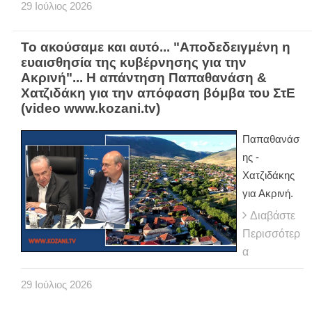
29
Ιούλιος
2026
Το ακούσαμε και αυτό... "Αποδεδειγμένη η
ευαισθησία της κυβέρνησης για την
Ακρινή"... Η απάντηση Παπαθανάση &
Χατζιδάκη για την απόφαση βόμβα του ΣτΕ
(video www.kozani.tv)
Παπαθανάσ
ης -
Χατζιδάκης
για Ακρινή.
Διαβάστε
Περισσότερ
α
29
Ιούλιος
2026