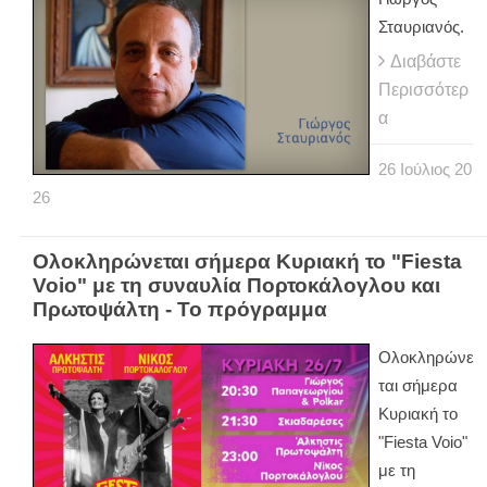
Σταυριανός.
Διαβάστε
Περισσότερ
α
26
Ιούλιος
20
26
Ολοκληρώνεται σήμερα Κυριακή το "Fiesta
Voio" με τη συναυλία Πορτοκάλογλου και
Πρωτοψάλτη - Το πρόγραμμα
Ολοκληρώνε
ται σήμερα
Κυριακή το
"Fiesta Voio"
με τη