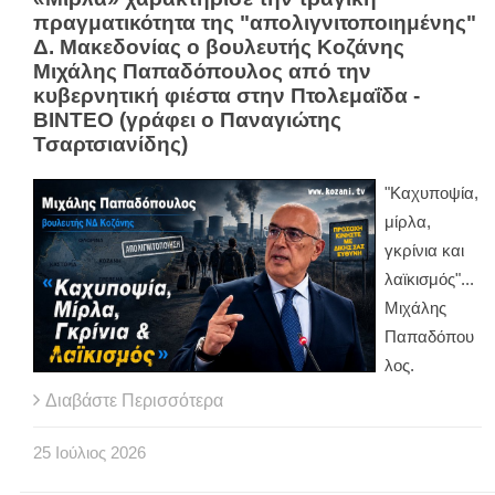
πραγματικότητα της "απολιγνιτοποιημένης"
Δ. Μακεδονίας ο βουλευτής Κοζάνης
Μιχάλης Παπαδόπουλος από την
κυβερνητική φιέστα στην Πτολεμαΐδα -
ΒΙΝΤΕΟ (γράφει ο Παναγιώτης
Τσαρτσιανίδης)
"Kαχυποψία,
μίρλα,
γκρίνια και
λαϊκισμός"...
Μιχάλης
Παπαδόπου
λος.
Διαβάστε Περισσότερα
25
Ιούλιος
2026