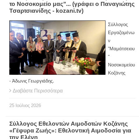
το Νοσοκομείο μας"... (γράφει ο Παναγιώτης
Τσαρτσιανίδης - kozani.tv)
Σύλλογος
Εργαζομένω
ν
"Μαμάτσειου
"
Νοσοκομείου
Κοζάνης
- Άδωνις Γεωργιάδης.
Διαβάστε Περισσότερα
25
Ιούλιος
2026
Σύλλογος Εθελοντών Αιμοδοτών Κοζάνης
«Γέφυρα Ζωής»: Εθελοντική Αιμοδοσία για
την Ελένη