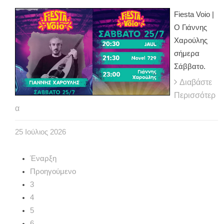
Fiesta Voio |
Ο Γιάννης
Χαρούλης
σήμερα
Σάββατο.
Διαβάστε
Περισσότερ
α
25
Ιούλιος
2026
Έναρξη
Προηγούμενο
3
4
5
6