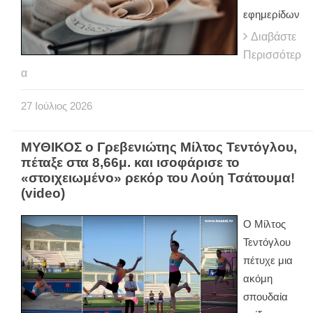
εφημερίδων
Διαβάστε
Περισσότερ
α
27
Ιούλιος
2026
ΜΥΘΙΚΟΣ ο Γρεβενιώτης Μίλτος Τεντόγλου,
πέταξε στα 8,66μ. και ισοφάρισε το
«στοιχειωμένο» ρεκόρ του Λούη Τσάτουμα!
(video)
Ο Μίλτος
Τεντόγλου
πέτυχε μια
ακόμη
σπουδαία