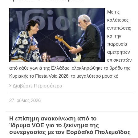
Με τις
καλύτερες
εντυπώσεις
και την
παρουσία
αμέτρητων
επισκεπτών
από κάθε γωνιά της Ελλάδας, ολοκληρώθηκε το βράδυ της
Κυριακής το Fiesta Voio 2026, το μεγαλύτερο μουσικό
Διαβάστε Περισσότερα
27
Ιούλιος
2026
Η επίσημη ανακοίνωση από το
Ίδρυμα VOE για το ξεκίνημα της
συνεργασίας με τον Εορδαϊκό Πτολεμαΐδας