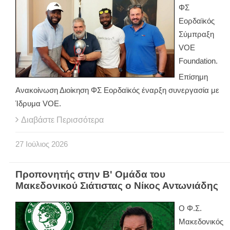
ΦΣ
Εορδαϊκός
Σύμπραξη
VOE
Foundation.
Επίσημη
Ανακοίνωση Διοίκηση ΦΣ Εορδαϊκός έναρξη συνεργασία με
Ίδρυμα VOE.
Διαβάστε Περισσότερα
27
Ιούλιος
2026
Προπονητής στην Β' Ομάδα του
Μακεδονικού Σιάτιστας ο Νίκος Αντωνιάδης
Ο Φ.Σ.
Μακεδονικός