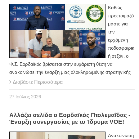
Καθώς
προετοιμαζό
μαστε για
την
ερχόμενη
ποδοσφαιρικ
ή σεζόν, ο
Φ.Σ. Εορδαϊκός βρίσκεται στην ευχάριστη θέση να
ανακοινώσει την έναρξη μιας ολοκληρωμένης στρατηγικής
Διαβάστε Περισσότερα
27
Ιούλιος
2026
Αλλάζει σελίδα ο Εορδαϊκός Πτολεμαΐδας -
Έναρξη συνεργασίας με το Ίδρυμα VOE!
Ανακοίνωση