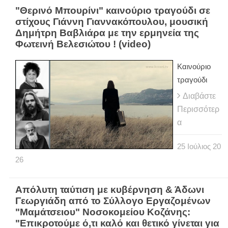
"Θερινό Μπουρίνι" καινούριο τραγούδι σε
στίχους Γιάννη Γιαννακόπουλου, μουσική
Δημήτρη Βαβλιάρα με την ερμηνεία της
Φωτεινή Βελεσιώτου ! (video)
Καινούριο
τραγούδι
Διαβάστε
Περισσότερ
α
25
Ιούλιος
20
26
Απόλυτη ταύτιση με κυβέρνηση & Άδωνι
Γεωργιάδη από το Σύλλογο Εργαζομένων
"Μαμάτσειου" Νοσοκομείου Κοζάνης:
"Επικροτούμε ό,τι καλό και θετικό γίνεται για