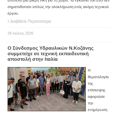
αποτελεί μια μικρή νίκη για τη χώρα. Τα εγκαίνια του Ε65 δεν
σηματοδοτούν απλώς την ολοκλήρωση ενός ακόμη τεχνικού
έργου.
Διαβάστε Περισσότερα
26
Ιούλιος
2026
Ο Σύνδεσμος Υδραυλικών Ν.Κοζάνης
συμμετείχε σε τεχνική εκπαιδευτική
αποστολή στην Ιταλία
Η
θεματολογία
της
επίσκεψης
αφορούσε
την
ενημέρωση