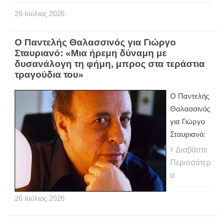
26
Ιούλιος
2026
Ο Παντελής Θαλασσινός για Γιώργο
Σταυριανό: «Μια ήρεμη δύναμη με
δυσανάλογη τη φήμη, μπρος στα τεράστια
τραγούδια του»
Ο Παντελής
Θαλασσινός
για Γιώργο
Σταυριανό:
Διαβάστε
Περισσότερ
α
26
Ιούλιος
2026