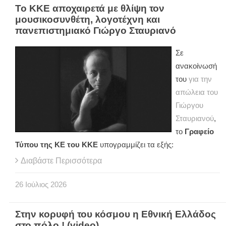
Το ΚΚΕ αποχαιρετά με θλίψη τον
μουσικοσυνθέτη, λογοτέχνη και
πανεπιστημιακό Γιώργο Σταυριανό
Σε
ανακοίνωσή
του
για την
απώλεια του
Γιώργου
Σταυριανού
,
το
Γραφείο
Τύπου της ΚΕ του ΚΚΕ
υπογραμμίζει τα εξής:
Διαβάστε Περισσότερα
26
Ιούλιος
2026
Στην κορυφή του κόσμου η Εθνική Ελλάδος
στο πόλο ! (video)