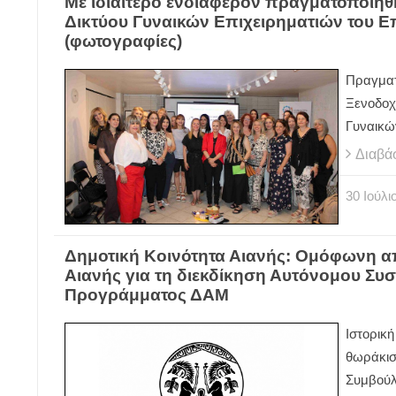
Με ιδιαίτερο ενδιαφέρον πραγματοποιήθ
Δικτύου Γυναικών Επιχειρηματιών του Ε
(φωτογραφίες)
Πραγματο
Ξενοδοχ
Γυναικώ
Διαβά
30
Ιούλι
Δημοτική Κοινότητα Αιανής: Ομόφωνη α
Αιανής για τη διεκδίκηση Αυτόνομου Συ
Προγράμματος ΔΑΜ
Ιστορική
θωράκισ
Συμβούλι