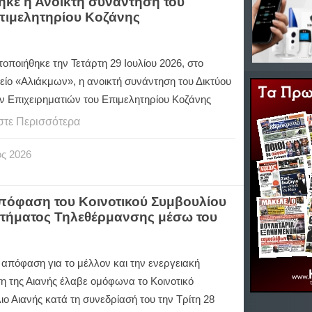
ηκε η Ανοικτή συνάντηση του
πιμελητηρίου Κοζάνης
ποιήθηκε την Τετάρτη 29 Ιουλίου 2026, στο
είο «Αλιάκμων», η ανοικτή συνάντηση του Δικτύου
ν Επιχειρηματιών του Επιμελητηρίου Κοζάνης
στε Περισσότερα
ος
2026
πόφαση του Κοινοτικού Συμβουλίου
στήματος Τηλεθέρμανσης μέσω του
 απόφαση για το μέλλον και την ενεργειακή
η της Αιανής έλαβε ομόφωνα το Κοινοτικό
ο Αιανής κατά τη συνεδρίασή του την Τρίτη 28