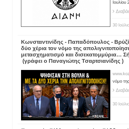
Ιουλίου 
Διαβά
30
Ιούλι
Κωνσταντινίδης - Παπαδόπουλος - Βρύζίδ
δύο χέρια τον νόμο της απολιγνιτοποίηση
μετασχηματισμό και δισεκατομμύρια… Σή
(γράφει ο Παναγιώτης Τσαρτσιανίδης )
www.koz
νόμο της
Διαβά
30
Ιούλι