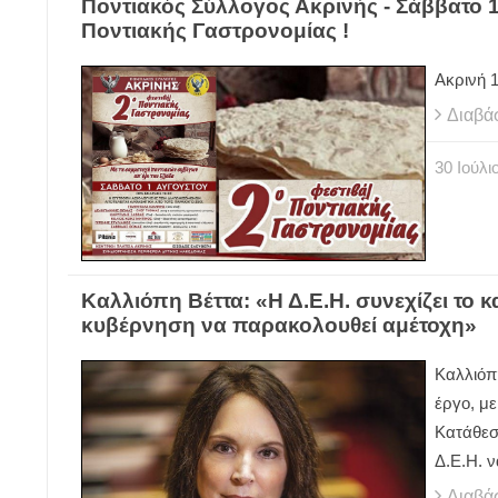
Ποντιακός Σύλλογος Ακρινής - Σάββατο 
Ποντιακής Γαστρονομίας !
Ακρινή 
Διαβά
30
Ιούλι
Καλλιόπη Βέττα: «Η Δ.Ε.Η. συνεχίζει το κ
κυβέρνηση να παρακολουθεί αμέτοχη»
Καλλιόπη
έργο, μ
Κατάθεση
Δ.Ε.Η. ν
Διαβά