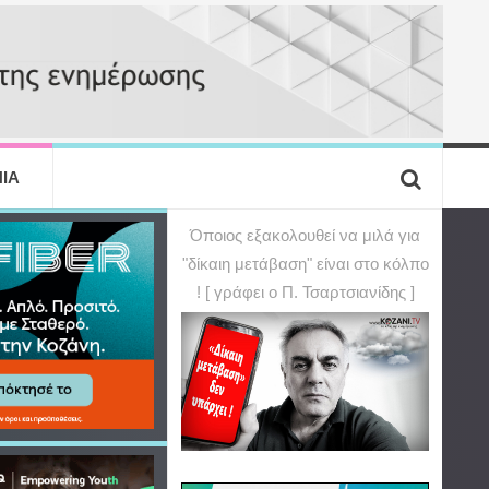
ΙΑ
Όποιος εξακολουθεί να μιλά για
"δίκαιη μετάβαση" είναι στο κόλπο
! [ γράφει ο Π. Τσαρτσιανίδης ]