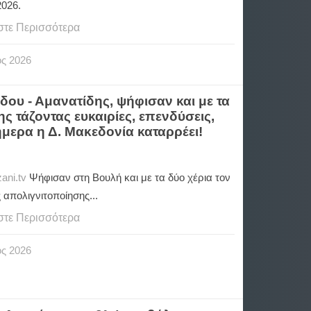
2026.
στε Περισσότερα
ος
2026
ου - Αμανατίδης, ψήφισαν και με τα
ς τάζοντας ευκαιρίες, επενδύσεις,
μερα η Δ. Μακεδονία καταρρέει!
ani.tv
Ψήφισαν στη Βουλή και με τα δύο χέρια τον
 απολιγνιτοποίησης...
στε Περισσότερα
ος
2026