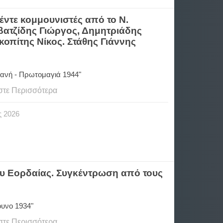
έντε κομμουνιστές από το Ν.
ιβατζίδης Γιώργος, Δημητριάδης
οπίτης Νίκος. Στάθης Γιάννης
αριανή - Πρωτομαγιά 1944"
στε Περισσότερα
ς
2026
υ Εορδαίας. Συγκέντρωση από τους
όβουνο 1934"
στε Περισσότερα