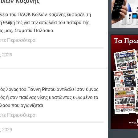
οίλων Κοζάνης
ένεια του ΠΑΟΚ Κοίλων Κοζάνης εκφράζει τη
 θλίψη της για την απώλεια του πατέρα της
άς μας, Σταματία Παλάσκα.
στε Περισσότερα
ς
2026
ός λόγος του Γιάννη Ρίτσου αντιλαλεί σαν ύμνος
κός ή σαν παιάνας νίκης κρατώντας υψωμένο το
 λαού που αγωνίζεται
στε Περισσότερα
ς
2026