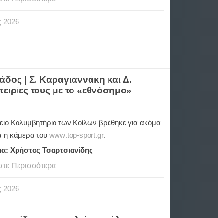
ς
2026
άδος | Σ. Καραγιαννάκη και Δ.
μπειρίες τους με το «εθνόσημο»
πειο Κολυμβητήριο των Κοίλων βρέθηκε για ακόμα
ά η κάμερα του
www
.
top
-
sport
.
gr
.
ια: Χρήστος Τσαρτσιανίδης
στε Περισσότερα
ς
2026