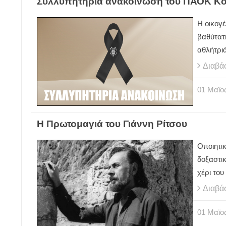
Συλλυπητήρια ανακοίνωση του ΠΑΟΚ Κ
Η οικογ
βαθύτατη
αθλήτρι
Διαβά
01
Μαϊο
Η Πρωτομαγιά του Γιάννη Ρίτσου
Οποιητικ
δοξαστι
χέρι του
Διαβά
01
Μαϊο