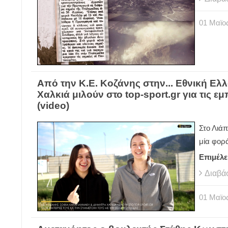
01
Μαϊο
Από την Κ.Ε. Κοζάνης στην... Εθνική Ελλ
Χαλκιά μιλούν στο top-sport.gr για τις ε
(video)
Στο Λιά
μία φορ
Επιμέλε
Διαβά
01
Μαϊο