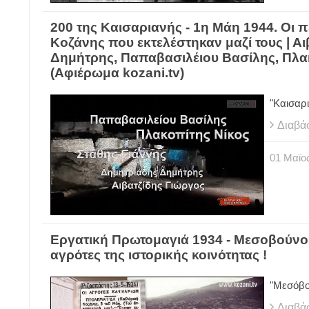
200 της Καισαριανής - 1η Μάη 1944. Οι π
Κοζάνης που εκτελέστηκαν μαζί τους | Α
Δημήτρης, Παπαβασιλέιου Βασίλης, Πλακ
(Αφιέρωμα kozani.tv)
"Καισ
Διαβά
01
Μαϊο
Εργατική Πρωτομαγιά 1934 - Μεσοβούνο
αγρότες της ιστορικής κοινότητας !
"Μεσ
Διαβά