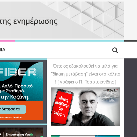
ΙΑ
Όποιος εξακολουθεί να μιλά για
"δίκαιη μετάβαση" είναι στο κόλπο
! [ γράφει ο Π. Τσαρτσιανίδης ]