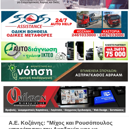
Α.Ε. Κοζάνης: "Μίχος και Ρουσόπουλος