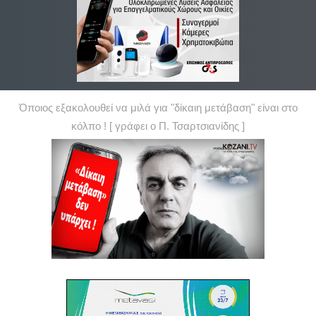
Όποιος εξακολουθεί να μιλά για "δίκαιη μετάβαση" είναι στο
κόλπο ! [ γράφει ο Π. Τσαρτσιανίδης ]