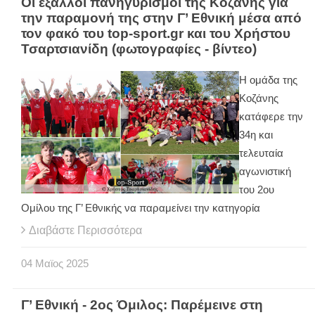
Οι έξαλλοι πανηγυρισμοί της Κοζάνης για
την παραμονή της στην Γ’ Εθνική μέσα από
τον φακό του top-sport.gr και του Χρήστου
Τσαρτσιανίδη (φωτογραφίες - βίντεο)
Η ομάδα της
Κοζάνης
κατάφερε την
34η και
τελευταία
αγωνιστική
του 2ου
Ομίλου της Γ’ Εθνικής να παραμείνει την κατηγορία
Διαβάστε Περισσότερα
04
Μαϊος
2025
Γ’ Εθνική - 2ος Όμιλος: Παρέμεινε στη