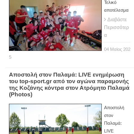
Τελικό
αποτέλεσμα
Διαβάστε
Περισσότερ
α
04
Μαϊος
202
5
Αποστολή στον Παλαμά: LIVE ενημέρωση
του top-sport.gr από τον αγώνα παραμονής
της Κοζάνης κόντρα στον Ατρόμητο Παλαμά
(Photos)
Αποστολή
στον
Παλαμά:
LIVE