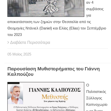
αν 4
συμβάσεις
για
αποκατάσταση των ζημιών στην Θεσσαλία από τις
Θεομηνίες Ντάνιελ (Daniel) και Ελίας (Elias) τον Σεπτέμβριο
του 2023
Διαβάστε Περισσότερα
05
Μαϊος
2025
Παρουσίαση Μυθιστορήματος του Γιάννη
Καλπούζου
Ο
Πολιτιστικός
Σύλλογος
Καπνοχωρίο
υ «ο Άγιος