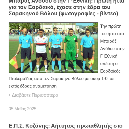
Μπαράζ Ανόδου στην Γ’ Εθνική: Πρώτη ήττα
για τον Εορδαικό, έχασε στην έδρα του
Σαρακηνού Βόλου (φωτογραφίες - βίντεο)
Την πρώτη
του ήττα στα
Μπαράζ
Ανόδου στην
Γ’ Εθνική
υπέστη ο
Εορδαϊκός
Πτολεμαΐδας από τον Σαρακηνό Βόλου με σκορ 1-0, σε
εκτός έδρας αναμέτρηση
Διαβάστε Περισσότερα
05
Μαϊος
2025
Ε.Π.Σ. Κοζάνης: Αήττητος πρωταθλητής στο