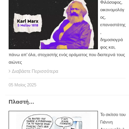
Φιλόσοφος,
οικονομολόγ
ος,
επαναστάτης
,
δημοσιογρά
φος και,
πάνω απ’ όλα, στοχαστής ενός οράματος που διαπερνά τους
αιώνες
Διαβάστε Περισσότερα
05
Μαϊος
2025
Πλαστή…
Το σκίτσο του
Γιάννη