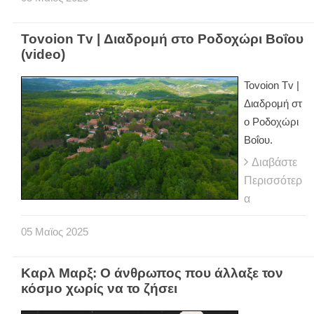
Tovoion Tv | Διαδρομή στo Ροδοχώρι Βοΐου
(video)
Tovoion Tv |
Διαδρομή στ
o Ροδοχώρι
Βοΐου.
Διαβάστε
Περισσότερ
α
05
Μαϊος
2025
Καρλ Μαρξ: Ο άνθρωπος που άλλαξε τον
κόσμο χωρίς να το ζήσει