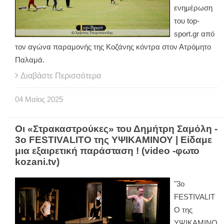
ενημέρωση
του top-
sport.gr από
τον αγώνα παραμονής της Κοζάνης κόντρα στον Ατρόμητο
Παλαμά.
Διαβάστε Περισσότερα
04
Μαϊος
2025
Οι «Στρακαστρούκες» του Δημήτρη Σαμόλη -
3ο FESTIVALITO της ΥΨΙΚΑΜΙΝΟΥ | Είδαμε
μια εξαιρετική παράσταση ! (video -φωτο
kozani.tv)
"3ο
FESTIVALIT
O της
ΥΨΙΚΑΜΙΝΟ