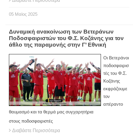
Διαβάστε Περισσότερα
05
Μαϊος
2025
Δυναμική ανακοίνωση των Βετεράνων
Ποδοσφαιριστών του Φ.Σ. Κοζάνης για τον
άθλο της παραμονής στην Γ’ Εθνική
Οι Βετεράνοι
ποδοσφαιρισ
τές του Φ.Σ.
Κοζάνης
εκφράζουμε
τον
απέραντο
θαυμασμό και τα θερμά μας συγχαρητήρια
στους ποδοσφαιριστές
Διαβάστε Περισσότερα