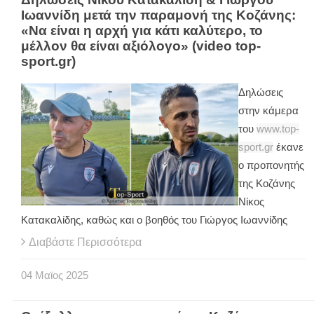
Ιωαννίδη μετά την παραμονή της Κοζάνης:
«Να είναι η αρχή για κάτι καλύτερο, το
μέλλον θα είναι αξιόλογο» (video top-
sport.gr)
Δηλώσεις
στην κάμερα
του
www.top-
sport.gr
έκανε
ο προπονητής
της Κοζάνης
Νίκος
Κατακαλίδης, καθώς και ο βοηθός του Γιώργος Ιωαννίδης
Διαβάστε Περισσότερα
04
Μαϊος
2025