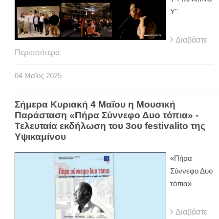
Υ"
Διαβάστε
Περισσότερα
04
Μαϊος
2025
Σήμερα Κυριακή 4 Μαΐου η Μουσική
Παράσταση «Πήρα Σύννεφο Δυο τόπια» -
Τελευταία εκδήλωση του 3ου festivalito της
Υψικαμίνου
«Πήρα
Σύννεφο Δυο
τόπια»
Διαβάστε