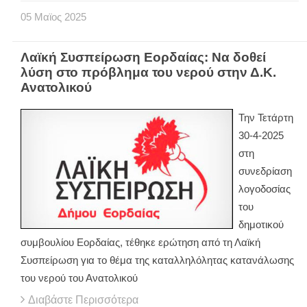
05
Μαϊος
2025
Λαϊκή Συσπείρωση Εορδαίας: Να δοθεί
λύση στο πρόβλημα του νερού στην Δ.Κ.
Ανατολικού
Την Τετάρτη
30-4-2025
στη
συνεδρίαση
λογοδοσίας
του
δημοτικού
συμβουλίου Εορδαίας, τέθηκε ερώτηση από τη Λαϊκή
Συσπείρωση για το θέμα της καταλληλόλητας κατανάλωσης
του νερού του Ανατολικού
Διαβάστε Περισσότερα