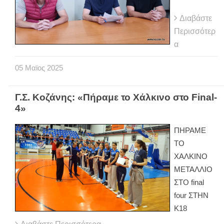
Διαβάστε
Περισσότερ
α
05
Μαϊος
2025
Γ.Σ. Κοζάνης: «Πήραμε το Χάλκινο στο Final-
4»
ΠΗΡΑΜΕ
ΤΟ
ΧΑΛΚΙΝΟ
ΜΕΤΑΛΛΙΟ
ΣΤΟ final
four ΣΤΗΝ
Κ18