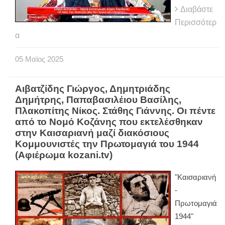
Διαβάστε
Περισσότερ
α
05
Μαϊος
2025
Αιβατζίδης Γιώργος, Δημητριάδης
Δημήτρης, Παπαβασιλέιου Βασίλης,
Πλακοπίτης Νίκος. Στάθης Γιάννης. Οι πέντε
από το Νομό Κοζάνης που εκτελέσθηκαν
στην Καισαριανή μαζί διακόσιους
Κομμουνιστές την Πρωτομαγιά του 1944
(Αφιέρωμα kozani.tv)
"Καισαριανή
-
Πρωτομαγιά
1944"