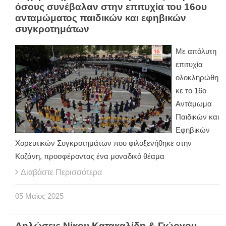
όσους συνέβαλαν στην επιτυχία του 16ου
ανταμώματος παιδικών και εφηβικών
συγκροτημάτων
Με απόλυτη
επιτυχία
ολοκληρώθη
κε το 16ο
Αντάμωμα
Παιδικών και
Εφηβικών
Χορευτικών Συγκροτημάτων που φιλοξενήθηκε στην
Κοζάνη, προσφέροντας ένα μοναδικό θέαμα
Διαβάστε Περισσότερα
05
Μαϊος
2025
Δηλώσεις Νίκου Κατακαλίδη & Γιώργου