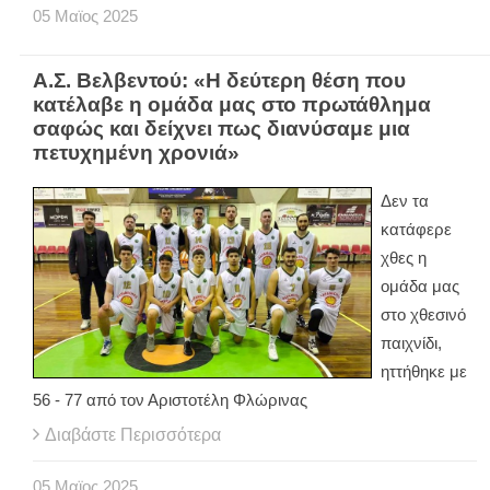
05
Μαϊος
2025
Α.Σ. Βελβεντού: «Η δεύτερη θέση που
κατέλαβε η ομάδα μας στο πρωτάθλημα
σαφώς και δείχνει πως διανύσαμε μια
πετυχημένη χρονιά»
Δεν τα
κατάφερε
χθες η
ομάδα μας
στο χθεσινό
παιχνίδι,
ηττήθηκε με
56 - 77 από τον Αριστοτέλη Φλώρινας
Διαβάστε Περισσότερα
05
Μαϊος
2025