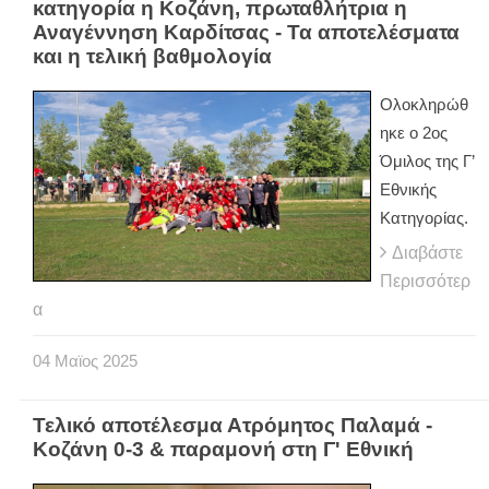
κατηγορία η Κοζάνη, πρωταθλήτρια η
Αναγέννηση Καρδίτσας - Τα αποτελέσματα
και η τελική βαθμολογία
Ολοκληρώθ
ηκε ο 2ος
Όμιλος της Γ’
Εθνικής
Κατηγορίας.
Διαβάστε
Περισσότερ
α
04
Μαϊος
2025
Τελικό αποτέλεσμα Ατρόμητος Παλαμά -
Κοζάνη 0-3 & παραμονή στη Γ' Εθνική