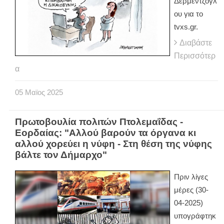
Δερμεντζόγλ
ου για το
tvxs.gr.
Διαβάστε
Περισσότερ
α
05
Μαϊος
2025
Πρωτοβουλία πολιτών Πτολεμαΐδας -
Εορδαίας: "Αλλού βαρούν τα όργανα κι
αλλού χορεύει η νύφη - Στη θέση της νύφης
βάλτε τον Δήμαρχο"
Πριν λίγες
μέρες (30-
04-2025)
υπογράφτηκ