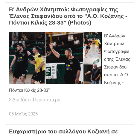
Β' Ανδρών Χάντμπολ: Φωτογραφίες της
Έλενας Στεφανίδου από το "Α.Ο. Κοζάνης -
Πόντιοι Κιλκίς 28-33" (Photos)
Β' Ανδρών
Χάντμπολ:
Φωτογραφίε
ς της Έλενας
Στεφανίδου
από το "Α.Ο.
Κοζάνης -
Πόντιοι Κιλκίς 28-33"
Διαβάστε Περισσότερα
05
Μαϊος
2025
Ευχαριστήριο του συλλόγου Κοζιανή σε