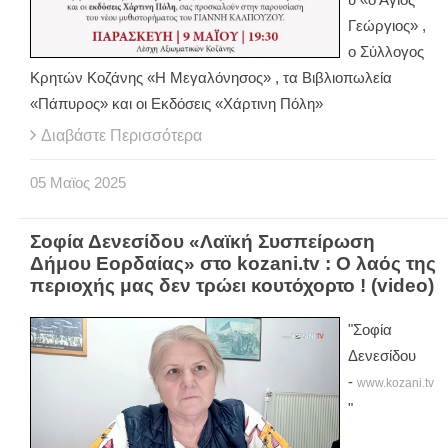
Γεώργιος» ,
ο Σύλλογος
Κρητών Κοζάνης «Η Μεγαλόνησος» , τα Βιβλιοπωλεία
«Πάπυρος» και οι Εκδόσεις «Χάρτινη Πόλη»
Διαβάστε Περισσότερα
05
Μαϊος
2025
Σοφία Δενεσίδου «Λαϊκή Συσπείρωση
Δήμου Εορδαίας» στο kozani.tv : Ο λαός της
περιοχής μας δεν τρώει κουτόχορτο ! (video)
"Σοφία
Δενεσίδου
-
www.kozani.tv
"