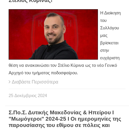
Στέλιος Κύρινας!
Η Διοίκηση
του
Συλλόγου
μας
βρίσκεται
στην
ευχάριστη
θέση να ανακοινώσει τον Στέλιο Κύρινα ως το νέο Γενικό
Αρχηγό του τμήματος ποδοσφαίρου.
Διαβάστε Περισσότερα
25
Δεκέμβριος
2024
Σ.Πο.Σ. Δυτικής Μακεδονίας & Ηπείρου Ι
"Μωμόγεροι" 2024-25 Ι Οι ημερομηνίες της
παρουσίασης του εθίμου σε πόλεις και