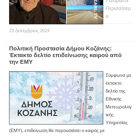
Διαβάστε
Περισσότερ
α
23
Δεκέμβριος
2024
Πολιτική Προστασία Δήμου Κοζάνης:
Έκτακτο δελτίο επιδείνωσης καιρού από
την ΕΜΥ
Σύμφωνα με
έκτακτο
δελτίο της
Εθνικής
Μετεωρολογ
ικής
Υπηρεσίας
(ΕΜΥ), επιδείνωση θα παρουσιάσει ο καιρός με