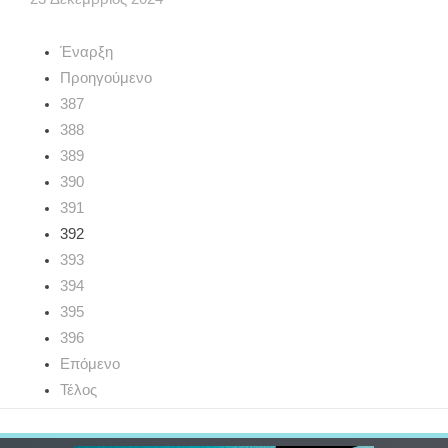
Έναρξη
Προηγούμενο
387
388
389
390
391
392
393
394
395
396
Επόμενο
Τέλος