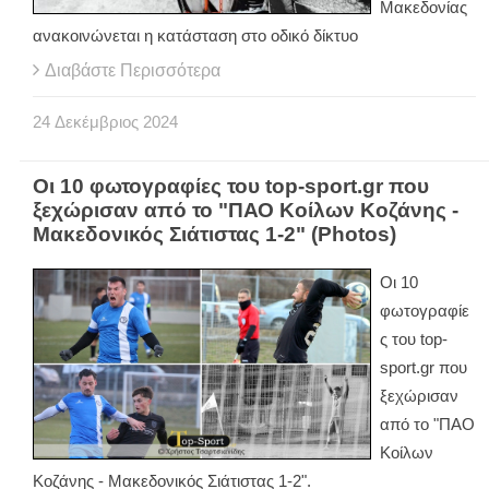
Μακεδονίας
ανακοινώνεται η κατάσταση στο οδικό δίκτυο
Διαβάστε Περισσότερα
24
Δεκέμβριος
2024
Οι 10 φωτογραφίες του top-sport.gr που
ξεχώρισαν από το "ΠΑΟ Κοίλων Κοζάνης -
Μακεδονικός Σιάτιστας 1-2" (Photos)
Οι 10
φωτογραφίε
ς του top-
sport.gr που
ξεχώρισαν
από το "ΠΑΟ
Κοίλων
Κοζάνης - Μακεδονικός Σιάτιστας 1-2".