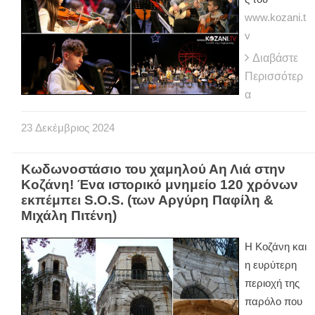
www.kozani.t
v
Διαβάστε
Περισσότερ
α
23
Δεκέμβριος
2024
Κωδωνοστάσιο του χαμηλού Αη Λιά στην
Κοζάνη! Ένα ιστορικό μνημείο 120 χρόνων
εκπέμπει S.O.S. (των Αργύρη Παφίλη &
Μιχάλη Πιτένη)
Η Κοζάνη και
η ευρύτερη
περιοχή της
παρόλο που