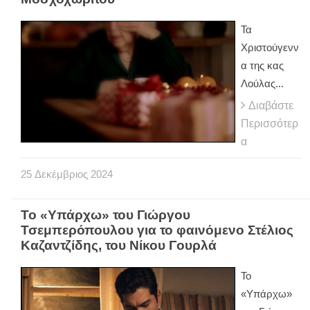
Τα
Χριστούγενν
α της κας
Λούλας...
Διαβάστε
Περισσότερ
α
25
Δεκέμβριος
2024
Το «Υπάρχω» του Γιώργου
Τσεμπερόπουλου για το φαινόμενο Στέλιος
Καζαντζίδης, του Νίκου Γουρλά
Το
«Υπάρχω»