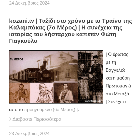
24
Δεκέμβριος
2024
kozani.tv | Ταξίδι στο χρόνο με το Τραίνο της
Καλαμπάκας (7ο Μέρος) | Η συνέχεια της
ιστορίας του λήσταρχου καπετάν Φώτη
Γιαγκούλα
| Ο έρωτας
με τη
Βαγγελιώ
και η μαύρη
Πρωτομαγιά
στο Μεταξά
| Συνέχεια
από το
προηγούμενο (6ο Μέρος)
|.
Διαβάστε Περισσότερα
23
Δεκέμβριος
2024