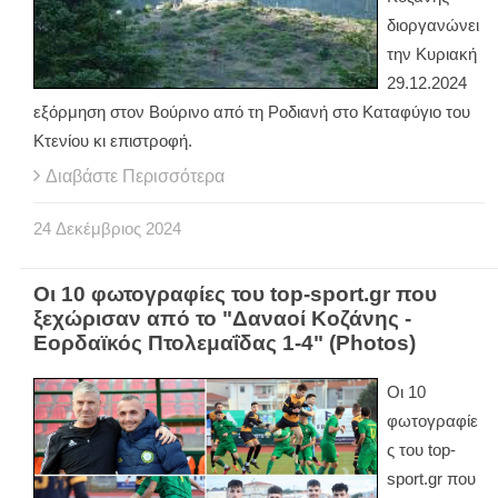
διοργανώνει
την Κυριακή
29.12.2024
εξόρμηση στον Βούρινο από τη Ροδιανή στο Καταφύγιο του
Κτενίου κι επιστροφή.
Διαβάστε Περισσότερα
24
Δεκέμβριος
2024
Οι 10 φωτογραφίες του top-sport.gr που
ξεχώρισαν από το "Δαναοί Κοζάνης -
Εορδαϊκός Πτολεμαΐδας 1-4" (Photos)
Οι 10
φωτογραφίε
ς του top-
sport.gr που