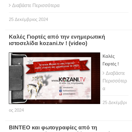
Διαβάστε Περισσότερα
25
Δεκέμβριος
2024
Καλές Γιορτές από την ενημερωτική
ιστοσελίδα kozani.tv ! (video)
Καλές
Γιορτές !
Διαβάστε
Περισσότερ
α
25
Δεκέμβρι
ος
2024
ΒΙΝΤΕΟ και φωτογραφίες από τη