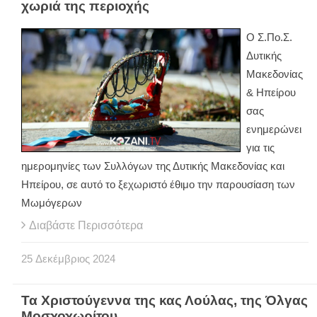
χωριά της περιοχής
Ο Σ.Πο.Σ.
Δυτικής
Μακεδονίας
& Ηπείρου
σας
ενημερώνει
για τις
ημερομηνίες των Συλλόγων της Δυτικής Μακεδονίας και
Ηπείρου, σε αυτό το ξεχωριστό έθιμο την παρουσίαση των
Μωμόγερων
Διαβάστε Περισσότερα
25
Δεκέμβριος
2024
Τα Χριστούγεννα της κας Λούλας, της Όλγας
Μοσχοχωρίτου