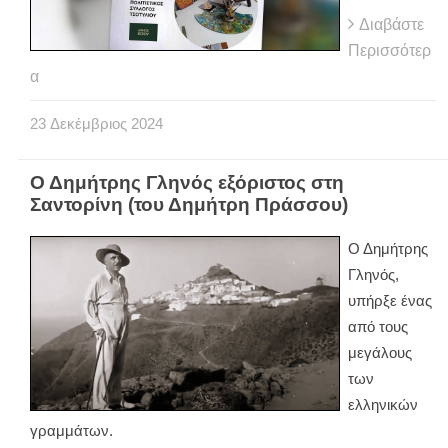
Διαβάστε
Περισσότερ
α
23
Δεκέμβριος
2024
Ο Δημήτρης Γληνός εξόριστος στη
Σαντορίνη (του Δημήτρη Πράσσου)
Ο Δημήτρης
Γληνός,
υπήρξε ένας
από τους
μεγάλους
των
ελληνικών
γραμμάτων.