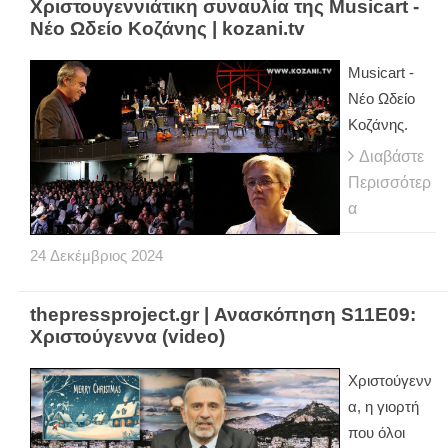
Χριστουγεννιάτικη συναυλία της Musicart -
Νέο Ωδείο Κοζάνης | kozani.tv
Musicart -
Νέο Ωδείο
Κοζάνης.
Διαβάστε
Περισσότερ
α
24
Δεκέμβριος
2024
thepressproject.gr | Ανασκόπηση S11E09:
Χριστούγεννα (video)
Χριστούγενν
α, η γιορτή
που όλοι