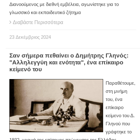
Διανοούμενος με διεθνή εμβέλεια, αγωνίστηκε για το
γλωσσικό και εκπαιδευτικό ζήτημα
Διαβάστε Περισσότερα
23
Δεκέμβριος
2024
Σαν σήμερα πεθαίνει ο Δημήτρης Γληνός:
"Αλληλεγγύη και ενότητα", ένα επίκαιρο
κείμενό του
Παραθέτουμε,
στη μνήμη
του, ένα
επίκαιρο
κείμενο του Δ.
Γληνού που
γράφτηκε το
1932, χρονιά της επίσημης πτώχευσης της Ελλάδας