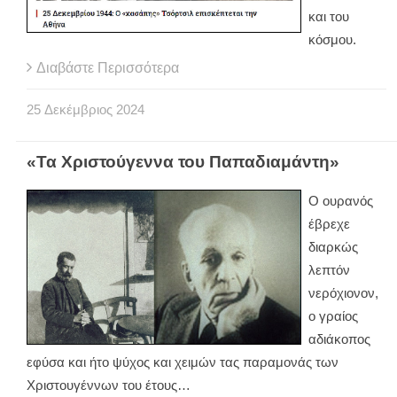
και του
κόσμου.
Διαβάστε Περισσότερα
25
Δεκέμβριος
2024
«Τα Χριστούγεννα του Παπαδιαμάντη»
Ο ουρανός
έβρεχε
διαρκώς
λεπτόν
νερόχιονον,
ο γραίος
αδιάκοπος
εφύσα και ήτο ψύχος και χειμών τας παραμονάς των
Χριστουγέννων του έτους…