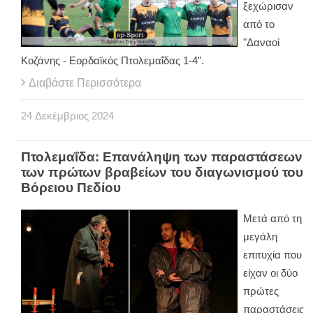
ξεχώρισαν
από το
"Δαναοί
Κοζάνης - Εορδαϊκός Πτολεμαΐδας 1-4".
Διαβάστε Περισσότερα
24
Δεκέμβριος
2024
Πτολεμαΐδα: Επανάληψη των παραστάσεων
των πρώτων βραβείων του διαγωνισμού του
Βόρειου Πεδίου
Μετά από τη
μεγάλη
επιτυχία που
είχαν οι δύο
πρώτες
παραστάσεις