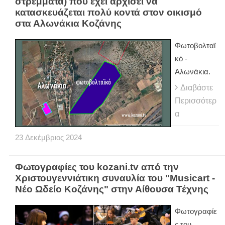
στρέμματα) που έχει αρχίσει να
κατασκευάζεται πολύ κοντά στον οικισμό
στα Αλωνάκια Κοζάνης
Φωτοβολταϊ
κό -
Αλωνάκια.
Διαβάστε
Περισσότερ
α
23
Δεκέμβριος
2024
Φωτογραφίες του kozani.tv από την
Χριστουγεννιάτικη συναυλία του "Μusicart -
Νέο Ωδείο Κοζάνης" στην Αίθουσα Τέχνης
Φωτογραφίε
ς του