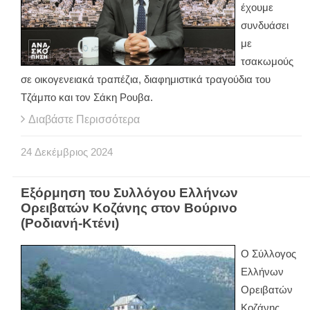
έχουμε
συνδυάσει
με
τσακωμούς
σε οικογενειακά τραπέζια, διαφημιστικά τραγούδια του
Τζάμπο και τον Σάκη Ρουβα.
Διαβάστε Περισσότερα
24
Δεκέμβριος
2024
Εξόρμηση του Συλλόγου Ελλήνων
Ορειβατών Κοζάνης στον Βούρινο
(Ροδιανή-Κτένι)
Ο Σύλλογος
Ελλήνων
Ορειβατών
Κοζάνης