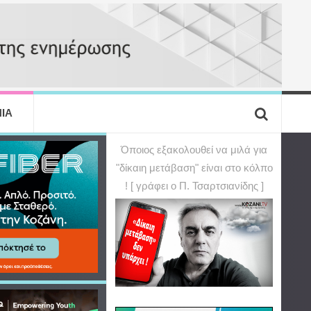
ΙΑ
Όποιος εξακολουθεί να μιλά για
"δίκαιη μετάβαση" είναι στο κόλπο
! [ γράφει ο Π. Τσαρτσιανίδης ]