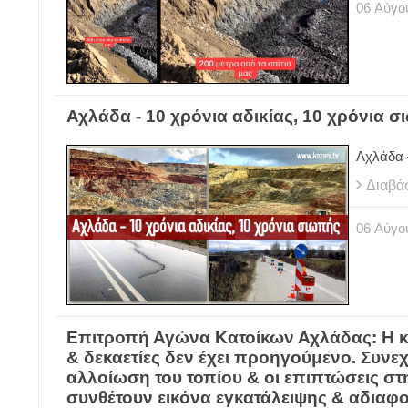
06
Αύγο
Αχλάδα - 10 χρόνια αδικίας, 10 χρόνια 
Αχλάδα 
Διαβά
06
Αύγο
Επιτροπή Αγώνα Κατοίκων Αχλάδας: Η κ
& δεκαετίες δεν έχει προηγούμενο. Συνε
αλλοίωση του τοπίου & οι επιπτώσεις στ
συνθέτουν εικόνα εγκατάλειψης & αδιαφ