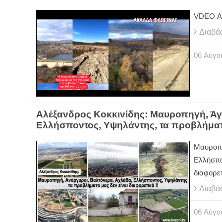
VDEO Α
Διαβά
06
Αύγο
Αλέξανδρος Κοκκινίδης: Μαυροπηγή, Άγι
Ελλήσποντος, Υψηλάντης, τα προβλήματα 
Μαυροπη
Ελλήσπο
διαφορετ
Διαβά
06
Αύγο