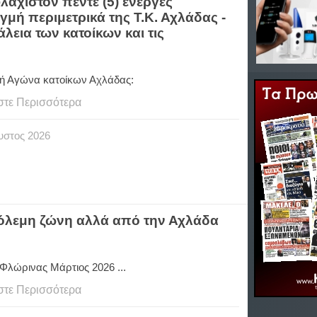
άχιστον πέντε (5) ενεργές
γμή περιμετρικά της Τ.Κ. Αχλάδας -
λεια των κατοίκων και τις
ή Αγώνα κατοίκων Αχλάδας:
στε Περισσότερα
υστος
2026
μπόλεμη ζώνη αλλά από την Αχλάδα
Φλώρινας Μάρτιος 2026 ...
στε Περισσότερα