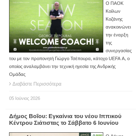
Ο ΠΑΟΚ
Κοίλων
Κοζάνης
ανακοινώνει
την έναρξη
της
συνεργασίας
του με τον προπονητή Γιώργο Τσέπουρα, κάτοχο
UEFA
A
, ο
οποίος αναλαμβάνει την τεχνική ηγεσία της Ανδρικής
Ομάδας
Διαβάστε Περισσότερα
05
Ιούνιος
2026
Δήμος Βοΐου: Eγκαίνια του νέου Ιππικού
Κέντρου Σιάτιστας το Σάββατο 6 Ιουνίου