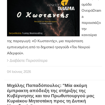
ομάδα
ΟνειρόDram
a
παρουσιάζει
την
καινούρια
της παραγωγή: «Ο Κωσταντής», μια παράσταση
εμπνευσμένη από το δημοτικό τραγούδι «Του Νεκρού
Αδερφού».
Διαβάστε Περισσότερα
04
Ιούνιος
2026
Μιχάλης Παπαδόπουλος: "Μία ακόμη
έμπρακτη απόδειξη της στήριξης της
Κυβέρνησης και του Πρωθυπουργού μας
Κυριάκου Μητσοτάκη προς τη Δυτική