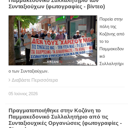
Παμμακεδονικό Συλλαλητήριο των
Συνταξιούχων (φωτογραφίες - βίντεο)
Πορεία στην
πόλη της
Κοζάνης από
το το
Παμμακεδον
ικό
Συλλαλητήρι
ο των Συνταξιούχων.
Διαβάστε Περισσότερα
05
Ιούνιος
2026
Πραγματοποιήθηκε στην Κοζάνη το
Παμμακεδονικό Συλλαλητήριο από τις
Συνταξιουχικές Οργανώσεις (φωτογραφίες -