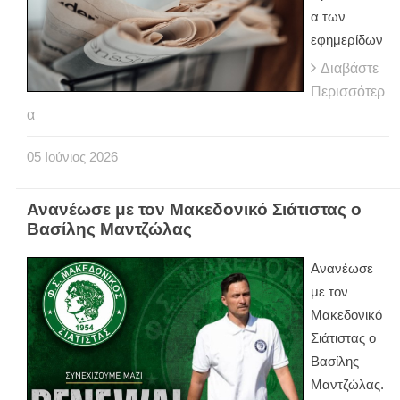
α των
εφημερίδων
Διαβάστε
Περισσότερ
α
05
Ιούνιος
2026
Ανανέωσε με τον Μακεδονικό Σιάτιστας ο
Βασίλης Μαντζώλας
Ανανέωσε
με τον
Μακεδονικό
Σιάτιστας ο
Βασίλης
Μαντζώλας.