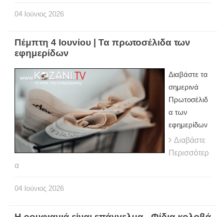
04
Ιούνιος
2026
Πέμπτη 4 Ιουνίου | Τα πρωτοσέλιδα των
εφημερίδων
Διαβάστε τα
σημερινά
Πρωτοσέλιδ
α των
εφημερίδων
Διαβάστε
Περισσότερ
α
04
Ιούνιος
2026
Η ρουφιανιά είναι επάγγελμα - Φίδια κολοβά