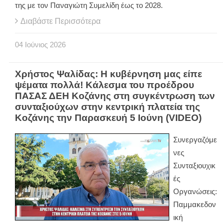
της με τον Παναγιώτη Συμελίδη έως το 2028.
Διαβάστε Περισσότερα
04
Ιούνιος
2026
Χρήστος Ψαλίδας: Η κυβέρνηση μας είπε
ψέματα πολλά! Κάλεσμα του προέδρου
ΠΑΣΑΣ ΔΕΗ Κοζάνης στη συγκέντρωση των
συνταξιούχων στην κεντρική πλατεία της
Κοζάνης την Παρασκευή 5 Ιούνη (VIDEO)
Συνεργαζόμε
νες
Συνταξιουχικ
ές
Οργανώσεις:
Παμμακεδον
ική