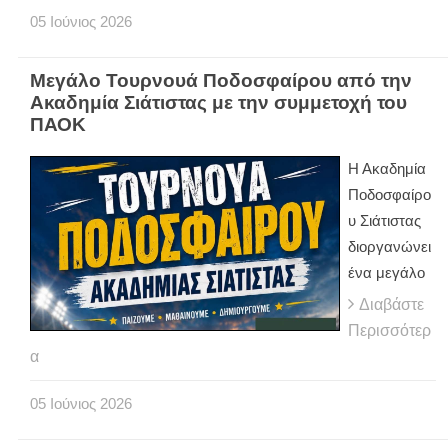
05
Ιούνιος
2026
Μεγάλο Τουρνουά Ποδοσφαίρου από την
Ακαδημία Σιάτιστας με την συμμετοχή του
ΠΑΟΚ
Η Ακαδημία
Ποδοσφαίρο
υ Σιάτιστας
διοργανώνει
ένα μεγάλο
Διαβάστε
Περισσότερ
α
05
Ιούνιος
2026