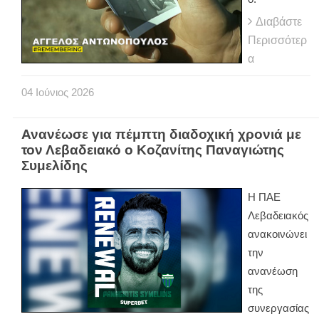
Διαβάστε
Περισσότερ
α
04
Ιούνιος
2026
Ανανέωσε για πέμπτη διαδοχική χρονιά με
τον Λεβαδειακό ο Κοζανίτης Παναγιώτης
Συμελίδης
Η ΠΑΕ
Λεβαδειακός
ανακοινώνει
την
ανανέωση
της
συνεργασίας