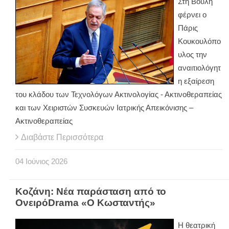
Στη Βουλή
φέρνει ο
Πάρις
Κουκουλόπο
υλος την
αναιτιολόγητ
η εξαίρεση
του κλάδου των Τεχνολόγων Ακτινολογίας - Ακτινοθεραπείας
και των Χειριστών Συσκευών Ιατρικής Απεικόνισης –
Ακτινοθεραπείας
Διαβάστε Περισσότερα
04
Ιούνιος
2026
Κοζάνη: Νέα παράσταση από το
ΟνειρόDrama «Ο Κωσταντής»
Η θεατρική