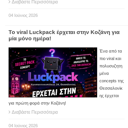
Διαβάστε Περισσότερα
04
Ιούνιος
2026
Το viral Luckpack έρχεται στην Κοζάνη για
μία μόνο ημέρα!
Ένα από τα
πιο viral και
πολυσυζητη
μένα
concepts της
Θεσσαλονίκ
ης έρχεται
για πρώτη φορά στην Κοζάνη!
Διαβάστε Περισσότερα
04
Ιούνιος
2026