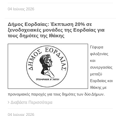
04
Ιούνιος
2026
Δήμος Εορδαίας: Έκπτωση 20% σε
ξενοδοχειακές μονάδες της Εορδαίας για
τους δημότες της Ιθάκης
Γέφυρα
φιλοξενίας
και
συνεργασίας
μεταξύ
Εορδαίας και
Ιθάκης με
προνομιακές παροχές για τους δημότες των δύο Δήμων.
Διαβάστε Περισσότερα
04
Ιούνιος
2026