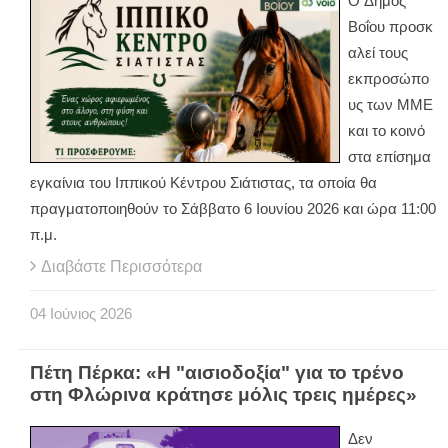
Ο Δήμος
Βοΐου προσκ
αλεί τους
εκπροσώπο
υς των ΜΜΕ
και το κοινό
στα επίσημα
εγκαίνια του Ιππικού Κέντρου Σιάτιστας, τα οποία θα
πραγματοποιηθούν το Σάββατο 6 Ιουνίου 2026 και ώρα 11:00
π.μ.
Διαβάστε Περισσότερα
04
Ιούνιος
2026
Πέτη Πέρκα: «Η "αισιοδοξία" για το τρένο
στη Φλώρινα κράτησε μόλις τρεις ημέρες»
Δεν