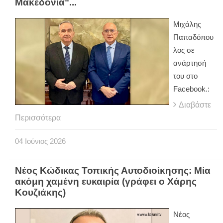
Μακεδονία"...
Μιχάλης
Παπαδόπου
λος σε
ανάρτησή
του στο
Facebook.:
Διαβάστε
Περισσότερα
04
Ιούνιος
2026
Νέος Κώδικας Τοπικής Αυτοδιοίκησης: Μία
ακόμη χαμένη ευκαιρία (γράφει ο Χάρης
Κουζιάκης)
Νέος