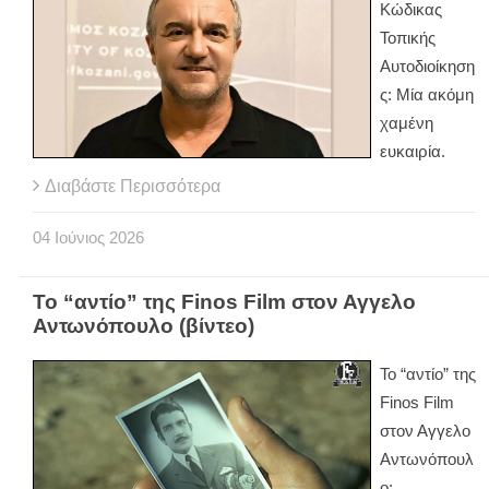
Κώδικας
Τοπικής
Αυτοδιοίκηση
ς: Μία ακόμη
χαμένη
ευκαιρία.
Διαβάστε Περισσότερα
04
Ιούνιος
2026
Το “αντίο” της Finos Film στον Αγγελο
Αντωνόπουλο (βίντεο)
Το “αντίο” της
Finos Film
στον Αγγελο
Αντωνόπουλ
ο: