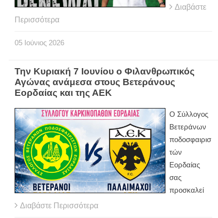
Διαβάστε
Περισσότερα
05
Ιούνιος
2026
Την Κυριακή 7 Ιουνίου ο Φιλανθρωπικός
Αγώνας ανάμεσα στους Βετεράνους
Εορδαίας και της ΑΕΚ
Ο Σύλλογος
Βετεράνων
ποδοσφαιρισ
τών
Εορδαίας
σας
προσκαλεί
Διαβάστε Περισσότερα