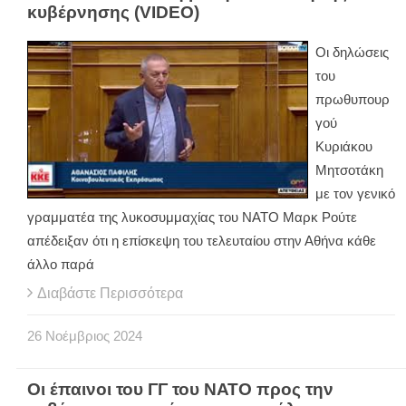
κυβέρνησης (VIDEO)
Οι δηλώσεις
του
πρωθυπουρ
γού
Κυριάκου
Μητσοτάκη
με τον γενικό
γραμματέα της λυκοσυμμαχίας του ΝΑΤΟ Μαρκ Ρούτε
απέδειξαν ότι η επίσκεψη του τελευταίου στην Αθήνα κάθε
άλλο παρά
Διαβάστε Περισσότερα
26
Νοέμβριος
2024
Οι έπαινοι του ΓΓ του ΝΑΤΟ προς την