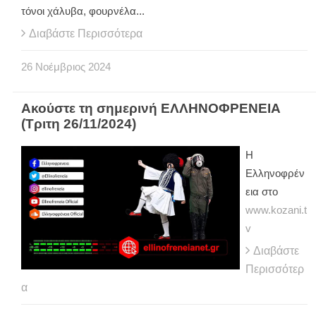
τόνοι χάλυβα, φουρνέλα...
Διαβάστε Περισσότερα
26
Νοέμβριος
2024
Ακούστε τη σημερινή ΕΛΛΗΝΟΦΡΕΝΕΙΑ
(Τριτη 26/11/2024)
Η
Ελληνοφρέν
εια στο
www.kozani.t
v
Διαβάστε
Περισσότερ
α