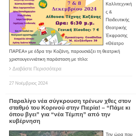
Καλλιτεχνική
ς &
Παιδευτικής
Θεατρικής
Έκφρασης
«Θέατρο
ΠΑΡΕΑ» με έδρα την Κοζάνη, παρουσιάζει τη θεατρική
χριστουγεννιάτικη παράσταση με τίτλο:
Διαβάστε Περισσότερα
27
Νοέμβριος
2024
Παραλίγο νέα σύγκρουση τρένων χθες στον
σταθμό του Κορινού στην Πιερία! – “Πάμε κι
όπου βγει” για “νέα Τέμπη” από την
κυβέρνηση
Την ώρα που