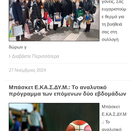
γονείς, Σας
ευχαριστούμ
ε θερμά για
τη βοήθειά
σας στη
συλλογή
δώρων γ
Διαβάστε Περισσότερα
27
Νοέμβριος
2024
Μπάσκετ Ε.ΚΑ.Σ.ΔΥ.Μ.: Το αναλυτικό
πρόγραμμα των επόμενων δύο εβδομάδων
Μπάσκετ
Ε.ΚΑ.Σ.ΔΥ.Μ
.: Το
αναλυτικό