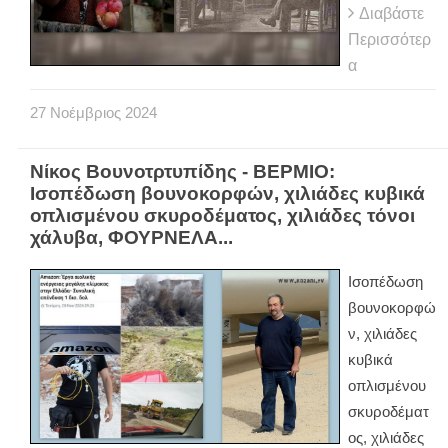
Διαβάστε
Περισσότερ
α
27
Νοέμβριος
2024
Νίκος Βουνοτρτυπίδης - ΒΕΡΜΙΟ:
Iσοπέδωση βουνοκορφών, χιλιάδες κυβικά
οπλισμένου σκυροδέματος, χιλιάδες τόνοι
χάλυβα, ΦΟΥΡΝΕΛΑ...
Iσοπέδωση
βουνοκορφώ
ν, χιλιάδες
κυβικά
οπλισμένου
σκυροδέματ
ος, χιλιάδες