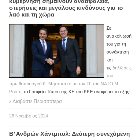
κυβέρνηση σημαίνουν ανασφάλεια,
στερήσεις και μεγάλους κινδύνους για το
λαό και τη χώρα
Σε
ανακοίνωσή
του για τη
συνάντηση
και
τις
δηλώσεις
του
πρωθυπουργού Κ. Μητσοτάκη με τον ΓΓ του ΝΑΤΟ Μ.
Ρούτε
, το Γραφείο Τύπου της ΚΕ του ΚΚΕ αναφέρει τα εξής:
Διαβάστε Περισσότερα
26
Νοέμβριος
2024
Β’ Ανδρών Χάντμπολ: Δεύτερη συνεχόμενη