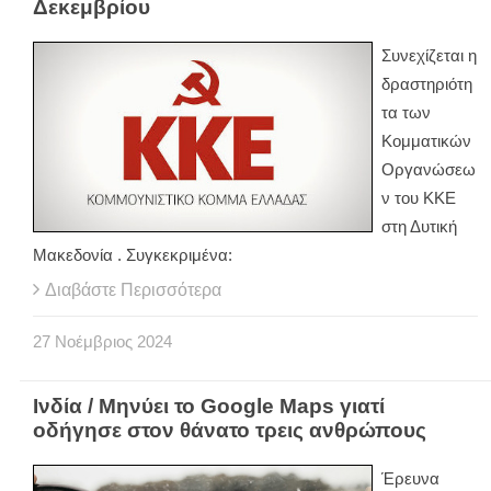
Δεκεμβρίου
Συνεχίζεται η
δραστηριότη
τα των
Κομματικών
Οργανώσεω
ν του ΚΚΕ
στη Δυτική
Μακεδονία . Συγκεκριμένα:
Διαβάστε Περισσότερα
27
Νοέμβριος
2024
Ινδία / Μηνύει το Google Maps γιατί
οδήγησε στον θάνατο τρεις ανθρώπους
Έρευνα