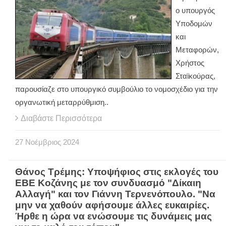
ο υπουργός
Υποδομών
και
Μεταφορών,
Χρήστος
Σταϊκούρας,
παρουσίαζε στο υπουργικό συμβούλιο το νομοσχέδιο για την
οργανωτική μεταρρύθμιση..
Διαβάστε Περισσότερα
27
Νοέμβριος
2024
Θάνος Τρέμης: Υποψήφιος στις εκλογές του
ΕΒΕ Κοζάνης με τον συνδυασμό "Δίκαιη
Αλλαγή" και τον Γιάννη Τερνενόπουλο. "Να
μην να χαθούν αφήσουμε άλλες ευκαιρίες.
Ήρθε η ώρα να ενώσουμε τις δυνάμεις μας