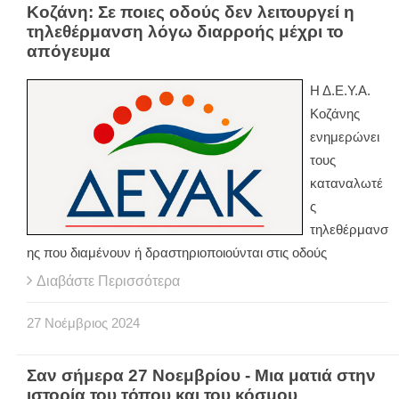
Κοζάνη: Σε ποιες οδούς δεν λειτουργεί η
τηλεθέρμανση λόγω διαρροής μέχρι το
απόγευμα
Η Δ.Ε.Υ.Α.
Κοζάνης
ενημερώνει
τους
καταναλωτέ
ς
τηλεθέρμανσ
ης που διαμένουν ή δραστηριοποιούνται στις οδούς
Διαβάστε Περισσότερα
27
Νοέμβριος
2024
Σαν σήμερα 27 Νοεμβρίου - Μια ματιά στην
ιστορία του τόπου και του κόσμου