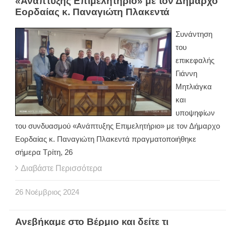
«Ανάπτυξης Επιμελητήριο» με τον Δήμαρχο
Εορδαίας κ. Παναγιώτη Πλακεντά
Συνάντηση
του
επικεφαλής
Γιάννη
Μητλιάγκα
και
υποψηφίων
του συνδυασμού «Ανάπτυξης Επιμελητήριο» με τον Δήμαρχο
Εορδαίας κ. Παναγιώτη Πλακεντά πραγματοποιήθηκε
σήμερα Τρίτη, 26
Διαβάστε Περισσότερα
26
Νοέμβριος
2024
Ανεβήκαμε στο Βέρμιο και δείτε τι