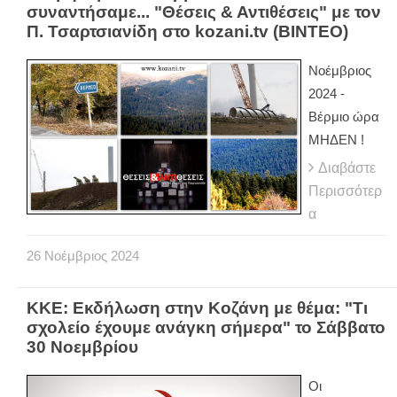
συναντήσαμε... "Θέσεις & Αντιθέσεις" με τον
Π. Τσαρτσιανίδη στο kozani.tv (BINTEO)
Νοέμβριος
2024 -
Βέρμιο ώρα
ΜΗΔΕΝ !
Διαβάστε
Περισσότερ
α
26
Νοέμβριος
2024
ΚΚΕ: Εκδήλωση στην Κοζάνη με θέμα: "Τι
σχολείο έχουμε ανάγκη σήμερα" το Σάββατο
30 Νοεμβρίου
Οι