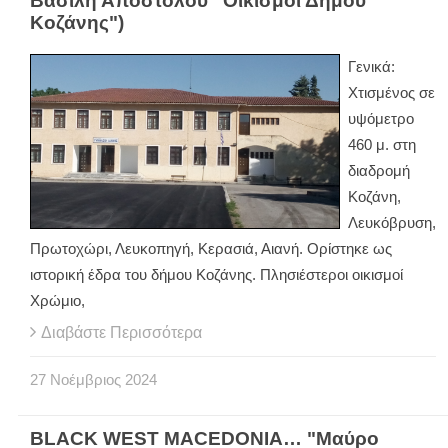
Βασίλη Αποστόλου “Οικισμοί Δήμου
Κοζάνης")
Γενικά:
Χτισμένος σε
υψόμετρο
460 μ. στη
διαδρομή
Κοζάνη,
Λευκόβρυση,
Πρωτοχώρι, Λευκοπηγή, Κερασιά, Αιανή. Ορίστηκε ως
ιστορική έδρα του δήμου Κοζάνης. Πλησιέστεροι οικισμοί
Χρώμιο,
Διαβάστε Περισσότερα
27
Νοέμβριος
2024
BLACK WEST MACEDONIA… "Μαύρο