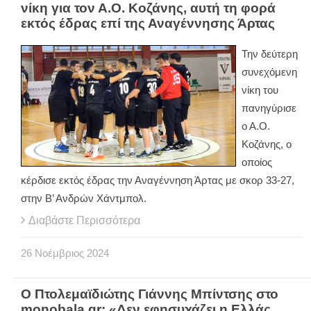
νίκη για τον Α.Ο. Κοζάνης, αυτή τη φορά
εκτός έδρας επί της Αναγέννησης Άρτας
Την δεύτερη
συνεχόμενη
νίκη του
πανηγύρισε
ο Α.Ο.
Κοζάνης, ο
οποίος
κέρδισε εκτός έδρας την Αναγέννηση Άρτας με σκορ 33-27,
στην Β’ Ανδρών Χάντμπολ.
Διαβάστε Περισσότερα
26
Νοέμβριος
2024
Ο Πτολεμαϊδιώτης Γιάννης Μπίντσης στο
monobala.gr: «Δεν εφησυχάζει η Ελλάς