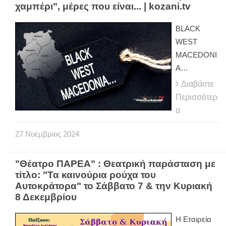
χαμπέρι", μέρες που είναι... | kozani.tv
BLACK
WEST
MACEDONI
A…
Διαβάστε
Περισσότερ
α
27
Νοέμβριος
2024
"Θέατρο ΠΑΡΕΑ" : Θεατρική παράσταση με
τίτλο: "Τα καινούρια ρούχα του
Αυτοκράτορα" το Σάββατο 7 & την Κυριακή
8 Δεκεμβρίου
Η Εταιρεία