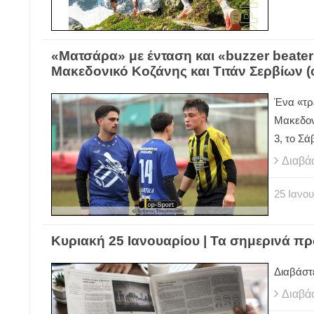
«Ματσάρα» με ένταση και «buzzer beate
Μακεδονικό Κοζάνης και Τιτάν Σερβίων 
Ένα «τρ
Μακεδονι
3, το Σ
Διαβά
25
Ιανου
Κυριακή 25 Ιανουαρίου | Τα σημερινά π
Διαβάστ
Διαβά