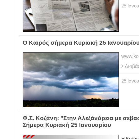
25
Ιανου
Ο Καιρός σήμερα Κυριακή 25 Ιανουαρίου
www.koz
Διαβά
25
Ιανου
Φ.Σ. Κοζάνη: "Στην Αλεξάνδρεια με σεβασ
Σήμερα Κυριακή 25 Ιανουαρίου
Η Κοζάν