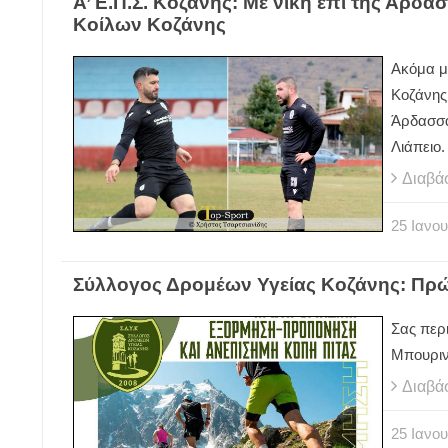
Α’ Ε.Π.Σ. Κοζάνης: Με νίκη επί της Άρ
Κοίλων Κοζάνης
Ακόμα μ
Κοζάνης
Άρδασσα
Λιάπειο.
Διαβά
25
Ιανου
Σύλλογος Δρομέων Υγείας Κοζάνης: Πρώ
Σας περ
Μπουριν
Διαβά
25
Ιανου