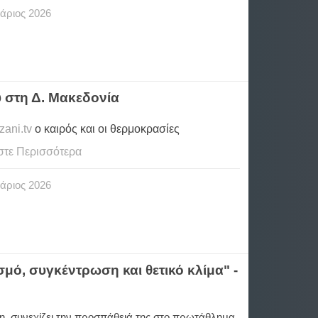
άριος
2026
 στη Δ. Μακεδονία
ani.tv
ο καιρός και οι θερμοκρασίες
στε Περισσότερα
άριος
2026
μό, συγκέντρωση και θετικό κλίμα" -
η συνεχίζει την προσπάθειά της στο πρωτάθλημα