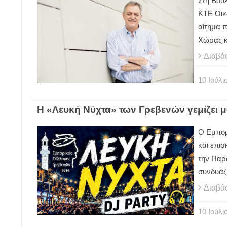
Στη Βου
ΚΤΕ Οικ
αίτημα 
Χώρας κ
Διαβά
10
Ιούλι
Η «Λευκή Νύχτα» των Γρεβενών γεμίζει 
Ο Εμπορ
και επισ
την Παρα
συνδυάζ
Διαβά
10
Ιούλι