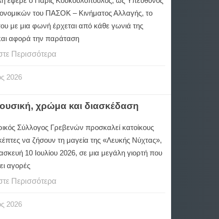
λή έφερε ο Πάρις Κουκουλόπουλος, ως Υπεύθυνος
ονομικών του ΠΑΣΟΚ – Κινήματος Αλλαγής, το
που με μια φωνή έρχεται από κάθε γωνιά της
αι αφορά την παράταση
στε Περισσότερα
ος
2026
μουσική, χρώμα και διασκέδαση
ικός Σύλλογος Γρεβενών προσκαλεί κατοίκους
κέπτες να ζήσουν τη μαγεία της «Λευκής Νύχτας»,
σκευή 10 Ιουλίου 2026, σε μια μεγάλη γιορτή που
ει αγορές
στε Περισσότερα
ος
2026