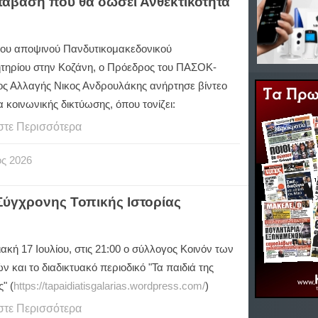
τάβαση που θα δώσει Ανθεκτικότητα
του αποψινού Πανδυτικομακεδονικού
τηρίου στην Κοζάνη, ο Πρόεδρος του ΠΑΣΟΚ-
ος Αλλαγής Νικος Ανδρουλάκης ανήρτησε βίντεο
 κοινωνικής δικτύωσης, όπου τονίζει:
στε Περισσότερα
ος
2026
Σύγχρονης Τοπικής Ιστορίας
ακή 17 Ιουλίου, στις 21:00 ο σύλλογος Κοινόν των
ν και το διαδικτυακό περιοδικό "Τα παιδιά της
" (
https://tapaidiatisgalarias.wordpress.com/
)
στε Περισσότερα