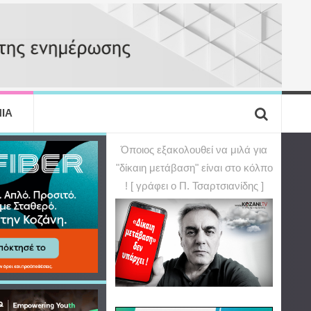
ΙΑ
Όποιος εξακολουθεί να μιλά για
"δίκαιη μετάβαση" είναι στο κόλπο
! [ γράφει ο Π. Τσαρτσιανίδης ]