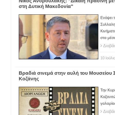
Νίκος Ανδρουλάκης: "Δίκαιη πράσινη με
στη Δυτική Μακεδονία"
Ενόψει 
Συλλαλη
Κινήματ
στα μέσα
Διαβά
10
Ιούλι
Βραδιά σινεμά στην αυλή του Μουσείου 
Κοζάνης
Την Κυρι
Κοζανιτώ
γαλαρίας
Διαβά