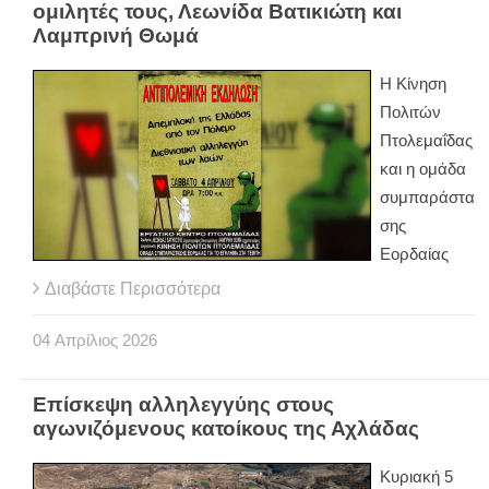
ομιλητές τους, Λεωνίδα Βατικιώτη και
Λαμπρινή Θωμά
Η Κίνηση
Πολιτών
Πτολεμαΐδας
και η ομάδα
συμπαράστα
σης
Εορδαίας
Διαβάστε Περισσότερα
04
Απρίλιος
2026
Επίσκεψη αλληλεγγύης στους
αγωνιζόμενους κατοίκους της Αχλάδας
Κυριακή 5