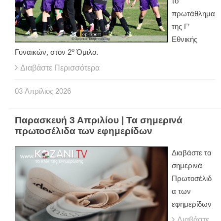
το
πρωτάθλημα
της Γ’
Εθνικής
ο
Γυναικών, στον 2
Όμιλο.
Διαβάστε Περισσότερα
03
Απρίλιος
2026
Παρασκευή 3 Απριλίου | Τα σημερινά
πρωτοσέλιδα των εφημερίδων
Διαβάστε τα
σημερινά
Πρωτοσέλιδ
α των
εφημερίδων
Διαβάστε