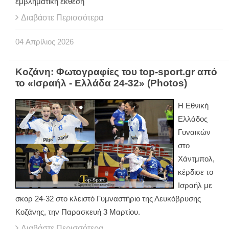
εμβληματική έκθεση
Διαβάστε Περισσότερα
04
Απρίλιος
2026
Κοζάνη: Φωτογραφίες του top-sport.gr από
το «Ισραήλ - Ελλάδα 24-32» (Photos)
Η Εθνική
Ελλάδος
Γυναικών
στο
Χάντμπολ,
κέρδισε το
Ισραήλ με
σκορ 24-32 στο κλειστό Γυμναστήριο της Λευκόβρυσης
Κοζάνης, την Παρασκευή 3 Μαρτίου.
Διαβάστε Περισσότερα