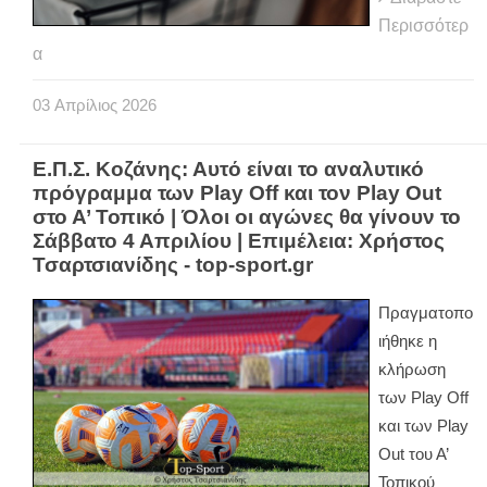
Περισσότερ
α
03
Απρίλιος
2026
Ε.Π.Σ. Κοζάνης: Αυτό είναι το αναλυτικό
πρόγραμμα των Play Off και τον Play Out
στο Α’ Τοπικό | Όλοι οι αγώνες θα γίνουν το
Σάββατο 4 Απριλίου | Επιμέλεια: Χρήστος
Τσαρτσιανίδης - top-sport.gr
Πραγματοπο
ιήθηκε η
κλήρωση
των
Play
Off
και των
Play
Out
του Α’
Τοπικού