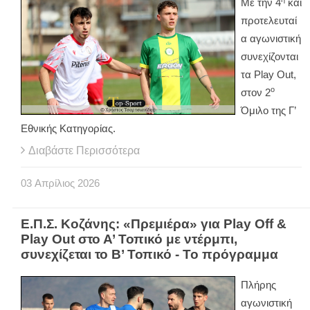
Με την 4
και
προτελευταί
α αγωνιστική
συνεχίζονται
τα
Play
Out
,
ο
στον 2
Όμιλο της Γ’
Εθνικής Κατηγορίας.
Διαβάστε Περισσότερα
03
Απρίλιος
2026
Ε.Π.Σ. Κοζάνης: «Πρεμιέρα» για Play Off &
Play Out στο Α’ Τοπικό με ντέρμπι,
συνεχίζεται το Β’ Τοπικό - Το πρόγραμμα
Πλήρης
αγωνιστική