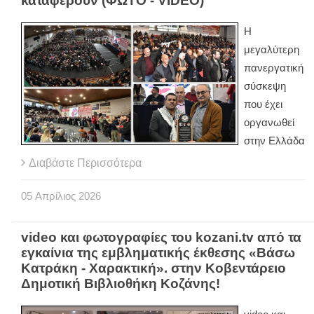
καταφέρουν (ΦΩΤΟ - VIDEO)
Η
μεγαλύτερη
πανεργατική
σύσκεψη
που έχει
οργανωθεί
στην Ελλάδα
Διαβάστε Περισσότερα
05
Απρίλιος
2026
video και φωτογραφίες του kozani.tv από τα
εγκαίνια της εμβληματικής έκθεσης «Βάσω
Κατράκη - Χαρακτική». στην Κοβεντάρειο
Δημοτική Βιβλιοθήκη Κοζάνης!