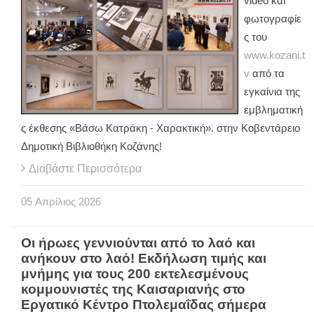
video και
φωτογραφίε
ς του
www.kozani.t
v
από τα
εγκαίνια της
εμβληματική
ς έκθεσης «Βάσω Κατράκη - Χαρακτική». στην Κοβεντάρειο
Δημοτική Βιβλιοθήκη Κοζάνης!
Διαβάστε Περισσότερα
05
Απρίλιος
2026
Οι ήρωες γεννιούνται από το λαό και
ανήκουν στο λαό! Εκδήλωση τιμής και
μνήμης για τους 200 εκτελεσμένους
κομμουνιστές της Καισαριανής στο
Εργατικό Κέντρο Πτολεμαΐδας σήμερα