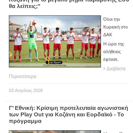
θα λείπεις;"
Όλοι την
Κυριακή στο
ΔΑΚ
Η ώρα της
αλήθειας
έφτασε.
Διαβάστε
Περισσότερα
03
Απρίλιος
2026
Γ’ Εθνική: Κρίσιμη προτελευταία αγωνιστική
των Play Out για Κοζάνη και Εορδαϊκό - Το
πρόγραμμα
η