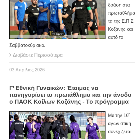
δράση στα
πρωταθλήμα
τα της Ε.Π.Σ.
Κοζάνης και
αυτό το
Σαββατοκύριακο.
Διαβάστε Περισσότερα
03
Απρίλιος
2026
Γ’ Εθνική Γυναικών: Έτοιμος να
πανηγυρίσει το πρωτάθλημα και την άνοδο
ο ΠΑΟΚ Κοίλων Κοζάνης - Το πρόγραμμα
η
Με την 16
αγωνιστική
συνεχίζεται