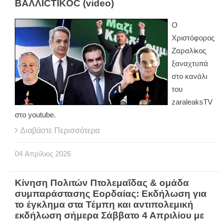
BAΛΛΙCTIKOC (video)
Ο
Χριστόφορος
Ζαραλίκος
ξαναχτυπά
στο κανάλι
του
zaraleaksTV
στο youtube.
Διαβάστε Περισσότερα
04
Απρίλιος
2026
Κίνηση Πολιτών Πτολεμαΐδας & ομάδα
συμπαράστασης Εορδαίας: Εκδήλωση για
το έγκλημα στα Τέμπη και αντιπολεμική
εκδήλωση σήμερα Σάββατο 4 Απριλίου με