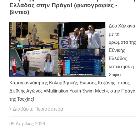
Ελλάδος στην Πράγα! (φωτογραφίες -
βίντεο)
Δύο Χάλκινα
με τα
χρώματα της
Εθνικής
Ελλάδος
κατέκτησε η
Σοφία
Καραγιαννάκη της Κολυμβητικής Ένωσης Κοζάνης, στους
Διεθνής Αγώνες «Multination Youth Swim Meet», στην Πράγα
της Τσεχίας!
Διαβάστε Περισσότερα
05
Απρίλιος
2026