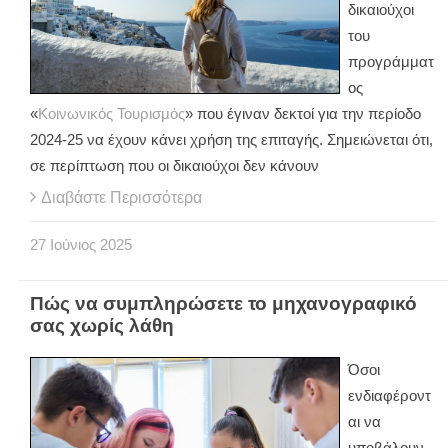
δικαιούχοι
του
προγράμματ
ος
«
Κοινωνικός Τουρισμός
» που έγιναν δεκτοί για την περίοδο
2024-25 να έχουν κάνει χρήση της επιταγής. Σημειώνεται ότι,
σε περίπτωση που οι δικαιούχοι δεν κάνουν
Διαβάστε Περισσότερα
27
Ιούνιος
2025
Πώς να συμπληρώσετε το μηχανογραφικό
σας χωρίς λάθη
Όσοι
ενδιαφέροντ
αι να
υποβάλουν