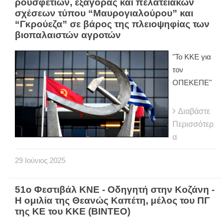
ρουσφετιών, εξαγοράς και πελατειακών
σχέσεων τύπου “Μαυρογιαλούρου” και
“Γκρούεζα” σε βάρος της πλειοψηφίας των
βιοπαλαιστών αγροτών
"Το ΚΚΕ για
τον
ΟΠΕΚΕΠΕ"
Διαβάστε
Περισσότερ
α
29
Ιούνιος
2025
51ο Φεστιβάλ ΚΝΕ - Οδηγητή στην Κοζάνη -
Η ομιλία της Θεανώς Καπέτη, μέλος του ΠΓ
της ΚΕ του ΚΚΕ (ΒΙΝΤΕΟ)