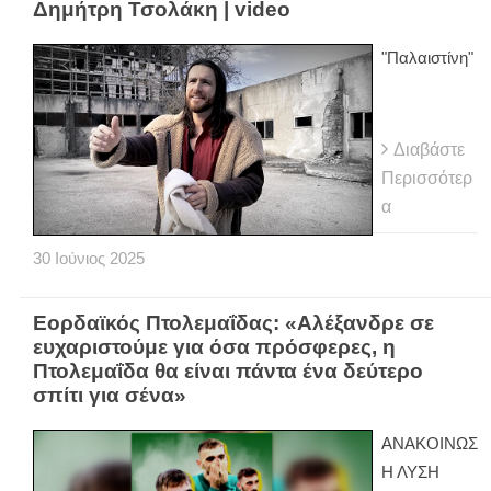
Δημήτρη Τσολάκη | video
"Παλαιστίνη"
Διαβάστε
Περισσότερ
α
30
Ιούνιος
2025
Εορδαϊκός Πτολεμαΐδας: «Αλέξανδρε σε
ευχαριστούμε για όσα πρόσφερες, η
Πτολεμαΐδα θα είναι πάντα ένα δεύτερο
σπίτι για σένα»
ΑΝΑΚΟΙΝΩΣ
Η ΛΥΣΗ