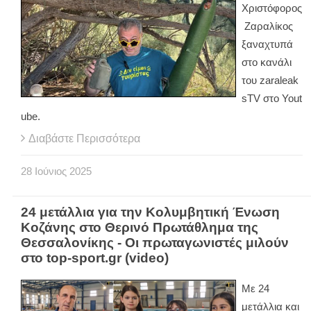
Χριστόφορος
Ζαραλίκος
ξαναχτυπά
στο κανάλι
του zaraleak
sTV στο Yout
ube.
Διαβάστε Περισσότερα
28
Ιούνιος
2025
24 μετάλλια για την Κολυμβητική Ένωση
Κοζάνης στο Θερινό Πρωτάθλημα της
Θεσσαλονίκης - Οι πρωταγωνιστές μιλούν
στο top-sport.gr (video)
Με 24
μετάλλια και