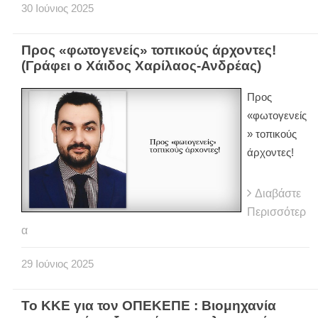
30
Ιούνιος
2025
Προς «φωτογενείς» τοπικούς άρχοντες!
(Γράφει ο Χάιδος Χαρίλαος-Ανδρέας)
Προς
«φωτογενείς
» τοπικούς
άρχοντες!
Διαβάστε
Περισσότερ
α
29
Ιούνιος
2025
Το ΚΚΕ για τον ΟΠΕΚΕΠΕ : Βιομηχανία