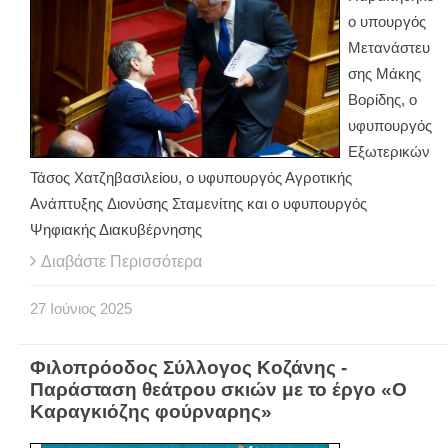
ο υπουργός
Μετανάστευ
σης Μάκης
Βορίδης, ο
υφυπουργός
Εξωτερικών
Τάσος Χατζηβασιλείου, ο υφυπουργός Αγροτικής
Ανάπτυξης Διονύσης Σταμενίτης και ο υφυπουργός
Ψηφιακής Διακυβέρνησης
Διαβάστε Περισσότερα
27
Ιούνιος
2025
Φιλοπρόοδος Σύλλογος Κοζάνης -
Παράσταση θεάτρου σκιών με το έργο «Ο
Καραγκιόζης φούρναρης»