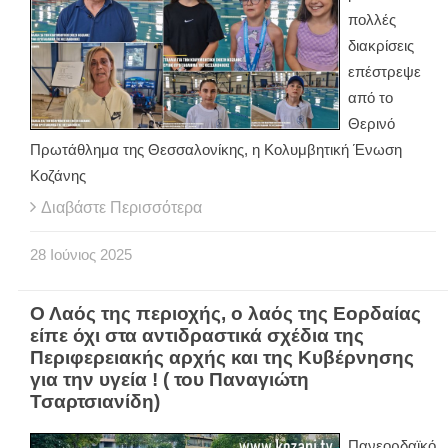
πολλές
διακρίσεις
επέστρεψε
από το
Θερινό
Πρωτάθλημα της Θεσσαλονίκης, η Κολυμβητική Ένωση
Κοζάνης
Διαβάστε Περισσότερα
28
Ιούνιος
2025
Ο Λαός της περιοχής, ο λαός της Εορδαίας
είπε όχι στα αντιδραστικά σχέδια της
Περιφερειακής αρχής και της Κυβέρνησης
για την υγεία ! ( του Παναγιώτη
Τσαρτσιανίδη)
Πανεορδαϊκό