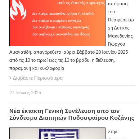
απόφαση
του
Περιφερειάρ
χη Δυτικής
Μακεδονίας
Γιώργου
Αμανατίδη, απαγορεύεται αύριο Σάββατο 28 Ιουνίου 2025
από τις 10 το πρωί έως τις 10 το βράδυ, η διέλευση,
παραμονή και κυκλοφορία
Διαβάστε Περισσότερα
27
Ιούνιος
2025
Νέα έκτακτη Γενική Συνέλευση από τον
Σύνδεσμο Διαιτητών Ποδοσφαίρου Κοζάνης
Στην