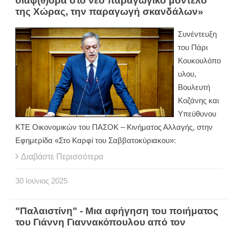
διαφ(θ)ορά στο νέο παραγωγικό μοντέλο
της Χώρας, την παραγωγή σκανδάλων»
Συνέντευξη
του Πάρι
Κουκουλόπο
υλου,
Βουλευτή
Κοζάνης και
Υπεύθυνου
ΚΤΕ Οικονομικών του ΠΑΣΟΚ – Κινήματος Αλλαγής, στην
Εφημερίδα «Στο Καρφί του Σαββατοκύριακου»:
Διαβάστε Περισσότερα
30
Ιούνιος
2025
"Παλαιστίνη" - Μια αφήγηση του ποιήματος
του Γιάννη Γιαννακόπουλου από τον