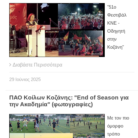
"51ο
Φεστιβάλ
ΚΝΕ -
Οδηγητή
στην
Κοζάνη"
Διαβάστε Περισσότερα
29
Ιούνιος
2025
ΠΑΟ Κοίλων Κοζάνης: "End of Season για
την Ακαδημία" (φωτογραφίες)
Με τον πιο
όμορφο
τρόπο