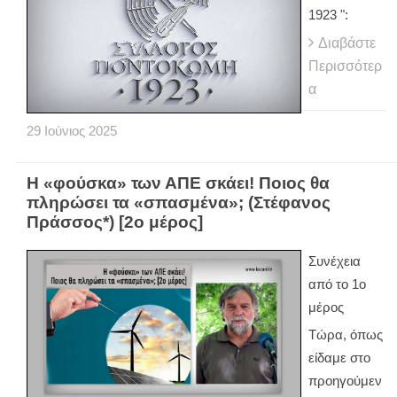
1923 ":
Διαβάστε
Περισσότερ
α
29
Ιούνιος
2025
Η «φούσκα» των ΑΠΕ σκάει! Ποιος θα
πληρώσει τα «σπασμένα»; (Στέφανος
Πράσσος*) [2ο μέρος]
Συνέχεια
από το 1ο
μέρος
Τώρα, όπως
είδαμε στο
προηγούμεν