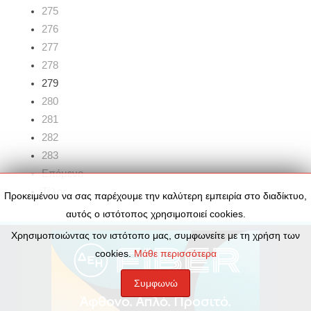
275
276
277
278
279
280
281
282
283
Επόμενο
Τέλος
Προκειμένου να σας παρέχουμε την καλύτερη εμπειρία στο διαδίκτυο,
αυτός ο ιστότοπος χρησιμοποιεί cookies.
Χρησιμοποιώντας τον ιστότοπο μας, συμφωνείτε με τη χρήση των
cookies.
Μάθε περισσότερα
Συμφωνώ