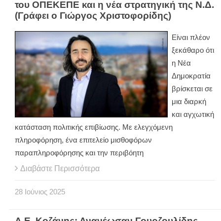
του ΟΠΕΚΕΠΕ και η νέα στρατηγική της Ν.Δ.
(Γράφει ο Γιώργος Χριστοφορίδης)
Είναι πλέον
ξεκάθαρο ότι
η Νέα
Δημοκρατία
βρίσκεται σε
μια διαρκή
και αγχωτική
κατάσταση πολιτικής επιβίωσης. Με ελεγχόμενη
πληροφόρηση, ένα επιτελείο μισθοφόρων
παραπληροφόρησης και την περιβόητη
Διαβάστε Περισσότερα
28
Ιούνιος
2025
Α.Ε. Κοζάνης: Ανανέωσαν Γουρζουλίδης,