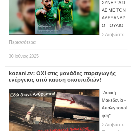
ΣΥΝΕΡΓΑΣΙ
ΑΣ ΜΕ ΤΟΝ
ΑΛΕΞΑΝΔΡ
Ο ΠΟΥΛΙΟ
Διαβάστε
Περισσότερα
30
Ιούνιος
2025
kozani.tv: ΟΧΙ στις μονάδες παραγωγής
ενέργειας από καύση σκουπιδιών!
"Δυτική
Μακεδονία -
Απολιγιτοποί
ηση"
Διαβάστε