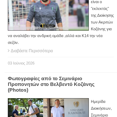
είναι ο
"εκλεκτός"
της Διοίκησης
των Ακριτών
Κοζάνης για
να αναλάβει την ανδρική ομάδα ,αλλά και Κ14 την νέα
σεζόν.
Διαβάστε Περισσότερα
03
Ιούνιος
2026
Φωτογραφίες από το Σεμινάριο
Προπονητών στο Βελβεντό Κοζάνης
(Photos)
Ημερίδα
Διοικήσεων,
Σεμινάριο