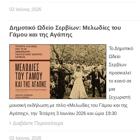
02
Ιούνιος
2026
Δημοτικό Ωδείο Σερβίων: Μελωδίες του
Γάμου και της Αγάπης
Το Δημοτικό
Ωδείο
Σερβίων
προσκαλεί
το κοινό σε
μια
ξεχωριστή
μουσική εκδήλωση με τίτλο «Μελωδίες του Γάμου και της
Αγάπης», την Τετάρτη 3 Ιουνίου 2026 και ώρα 19:30
Διαβάστε Περισσότερα
02
Ιούνιος
2026