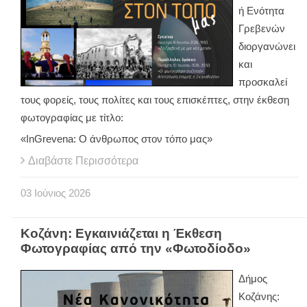
ή Ενότητα
Γρεβενών
διοργανώνει
και
προσκαλεί
τους φορείς, τους πολίτες και τους επισκέπτες, στην έκθεση
φωτογραφίας με τίτλο:
«InGrevena: Ο άνθρωπος στον τόπο μας»
Διαβάστε Περισσότερα
03
Ιούνιος
2026
Κοζάνη: Εγκαινιάζεται η Έκθεση
Φωτογραφίας από την «Φωτοδίοδο»
Δήμος
Κοζάνης: