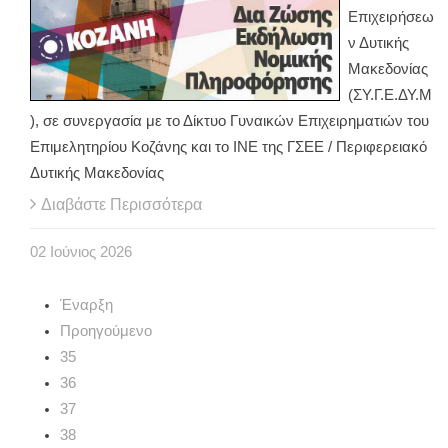
Επιχειρήσεω
ν Δυτικής
Μακεδονίας
(ΣΥ.Γ.Ε.ΔΥ.Μ
), σε συνεργασία με το Δίκτυο Γυναικών Επιχειρηματιών του
Επιμελητηρίου Κοζάνης και το ΙΝΕ της ΓΣΕΕ / Περιφερειακό
Δυτικής Μακεδονίας
Διαβάστε Περισσότερα
02
Ιούνιος
2026
Έναρξη
Προηγούμενο
35
36
37
38