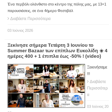
Ένα περβόλι ολάνθιστο στο κέντρο της πόλης μας, με 13+1
παρουσιάσεις, σε ένα 4ήμερο Φεστιβάλ
Διαβάστε Περισσότερα
03
Ιούνιος
2026
Ξεκίνησε σήμερα Τετάρτη 3 Ιουνίου το
Summer Bazaar των επίπλων Ευκολίδη ☀️ 4
ημέρες 400 + 1 έπιπλα έως -50% ! (video)
Ξεκινήσαμε
!!!
Διαβάστε
Περισσότερ
α
03
Ιούνιος
20