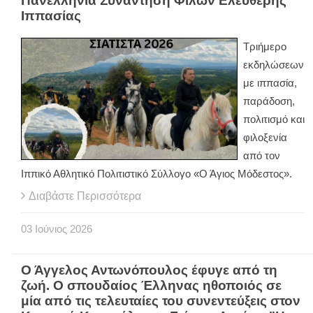
Πανελλήνια Συνάντηση Φίλων Ελεύθερης
Ιππασίας
Τριήμερο
εκδηλώσεων
με ιππασία,
παράδοση,
πολιτισμό και
φιλοξενία
από τον
Ιππικό Αθλητικό Πολιτιστικό Σύλλογο «Ο Άγιος Μόδεστος».
Διαβάστε Περισσότερα
03
Ιούνιος
2026
Ο Άγγελος Αντωνόπουλος έφυγε από τη
ζωή. Ο σπουδαίος Έλληνας ηθοποιός σε
μία από τις τελευταίες του συνεντεύξεις στον