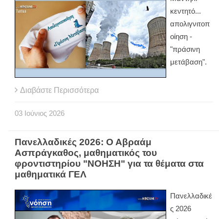
κεντητό...
απολιγνιτοπ
οίηση -
"πράσινη
μετάβαση".
Διαβάστε Περισσότερα
03
Ιούνιος
2026
Πανελλαδικές 2026: Ο Αβραάμ
Ασπράγκαθος, μαθηματικός του
φροντιστηρίου "ΝΟΗΣΗ" για τα θέματα στα
μαθηματικά ΓΕΛ
Πανελλαδικέ
ς 2026