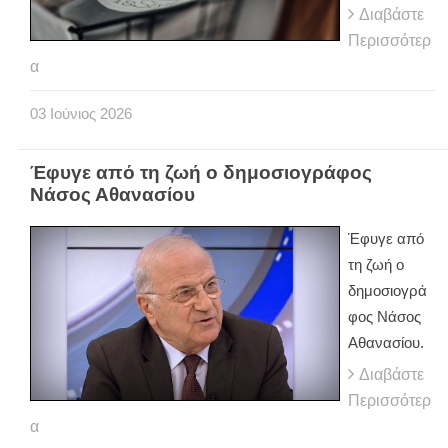
Διαβάστε
Περισσότερ
α
03
Ιούνιος
2026
Έφυγε από τη ζωή ο δημοσιογράφος
Νάσος Αθανασίου
Έφυγε από
τη ζωή ο
δημοσιογρά
φος Νάσος
Αθανασίου.
Διαβάστε
Περισσότερ
α