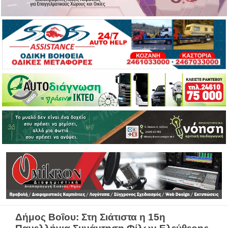
Δήμος Βοΐου: Στη Σιάτιστα η 15η