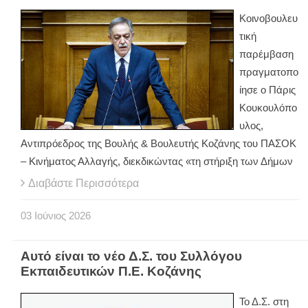
Κοινοβουλευ
τική
παρέμβαση
πραγματοπο
ίησε ο Πάρις
Κουκουλόπο
υλος,
Αντιπρόεδρος της Βουλής & Βουλευτής Κοζάνης του ΠΑΣΟΚ
– Κινήματος Αλλαγής, διεκδικώντας «τη στήριξη των Δήμων
Διαβάστε Περισσότερα
03
Ιούνιος
2026
Αυτό είναι το νέο Δ.Σ. του Συλλόγου
Εκπαιδευτικών Π.Ε. Κοζάνης
Το Δ.Σ. στη