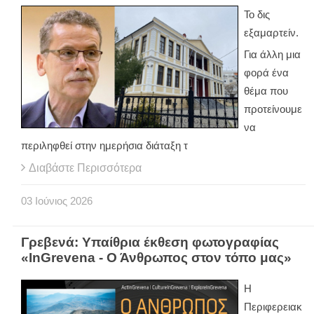
Το δις
εξαμαρτείν.
Για άλλη μια
φορά ένα
θέμα που
προτείνουμε
να
περιληφθεί στην ημερήσια διάταξη τ
Διαβάστε Περισσότερα
03
Ιούνιος
2026
Γρεβενά: Υπαίθρια έκθεση φωτογραφίας
«InGrevena - Ο Άνθρωπος στον τόπο μας»
Η
Περιφερειακ