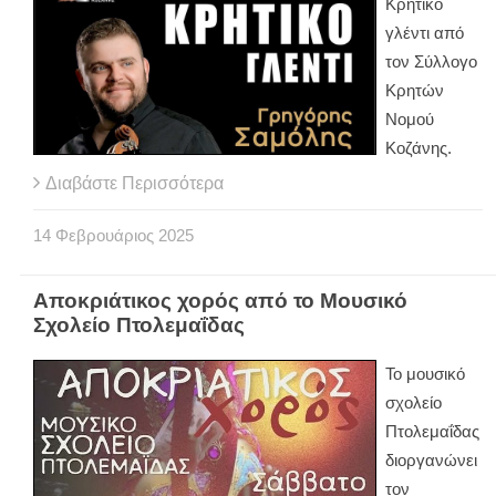
Κρητικό
γλέντι από
τον Σύλλογο
Κρητών
Νομού
Κοζάνης.
Διαβάστε Περισσότερα
14
Φεβρουάριος
2025
Αποκριάτικος χορός από το Μουσικό
Σχολείο Πτολεμαΐδας
Το μουσικό
σχολείο
Πτολεμαΐδας
διοργανώνει
τον