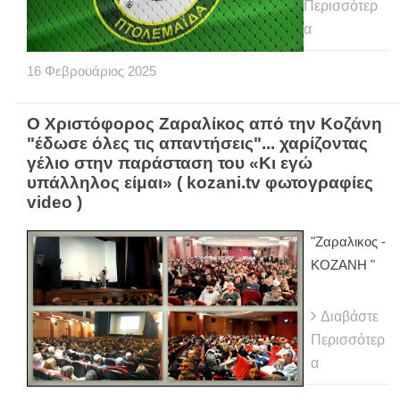
Περισσότερ
α
16
Φεβρουάριος
2025
Ο Χριστόφορος Ζαραλίκος από την Κοζάνη
"έδωσε όλες τις απαντήσεις"... χαρίζοντας
γέλιο στην παράσταση του «Κι εγώ
υπάλληλος είμαι» ( kozani.tv φωτογραφίες
video )
"Ζαραλικος -
ΚΟΖΑΝΗ "
Διαβάστε
Περισσότερ
α