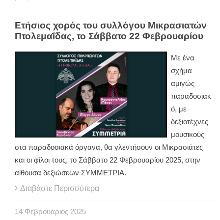
Ετήσιος χορός του συλλόγου Μικρασιατών
Πτολεμαΐδας, το Σάββατο 22 Φεβρουαρίου
Με ένα
σχήμα
αμιγώς
παραδοσιακ
ό, με
δεξιοτέχνες
μουσικούς
στα παραδοσιακά όργανα, θα γλεντήσουν οι Μικρασιάτες
και οι φίλοι τους, το Σάββατο 22 Φεβρουαρίου 2025, στην
αίθουσα δεξιώσεων ΣΥΜΜΕΤΡΙΑ.
Διαβάστε Περισσότερα
14
Φεβρουάριος
2025