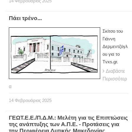
14
Φεβρουάριος
2025
Πάει τρένο...
Σκίτσο του
Γιάννη
Δερμεντζόγλ
ου για το
Tvxs.gr.
Διαβάστε
Περισσότερ
α
14
Φεβρουάριος
2025
ΓΕΩΤ.Ε.Ε./Π.Δ.Μ.: Μελέτη για τις Επιπτώσεις
της ανάπτυξης των Α.Π.Ε. - Προτάσεις για
την Περιφέρεια Δυτικής Μακεδονίας