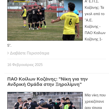
Α' Ε.Π.Σ.
Κοζάνης: Τα
γκολ από το
"Α.Ε.
Κοζάνης -
ΠΑΟ Κοίλων
Κοζάνης 1-
5".
Διαβάστε Περισσότερα
16
Φεβρουάριος
2025
ΠΑΟ Κοίλων Κοζάνης: "Νίκη για την
Ανδρική Ομάδα στην Ξηρολίμνη"
Μία νίκη που
χρειαζότανε
όσο τίποτα