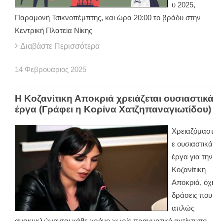
υ 2025,
Παραμονή Τσικνοπέμπτης, και ώρα 20:00 το βράδυ στην
Κεντρική Πλατεία Νίκης
Διαβάστε Περισσότερα
14
Φεβρουάριος
2025
Η Κοζανίτικη Αποκριά χρειάζεται ουσιαστικά
έργα (Γράφει η Κορίνα Χατζηπαναγιωτίδου)
Χρειαζόμαστ
ε ουσιαστικά
έργα για την
Κοζανίτικη
Αποκριά, όχι
δράσεις που
απλώς
ανακυκλώνονται κάθε χρόνο χωρίς πραγματικό αντίκτυπο.