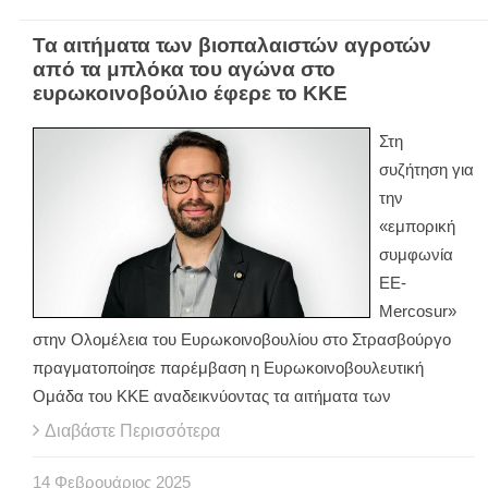
Τα αιτήματα των βιοπαλαιστών αγροτών
από τα μπλόκα του αγώνα στο
ευρωκοινοβούλιο έφερε το ΚΚΕ
Στη
συζήτηση για
την
«εμπορική
συμφωνία
ΕΕ-
Mercosur»
στην Ολομέλεια του Ευρωκοινοβουλίου στο Στρασβούργο
πραγματοποίησε παρέμβαση η Ευρωκοινοβουλευτική
Ομάδα του ΚΚΕ αναδεικνύοντας τα αιτήματα των
Διαβάστε Περισσότερα
14
Φεβρουάριος
2025