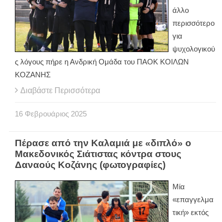
άλλο
περισσότερο
για
ψυχολογικού
ς λόγους πήρε η Ανδρική Ομάδα του ΠΑΟΚ ΚΟΙΛΩΝ
ΚΟΖΑΝΗΣ
Διαβάστε Περισσότερα
16
Φεβρουάριος
2025
Πέρασε από την Καλαμιά με «διπλό» ο
Μακεδονικός Σιάτιστας κόντρα στους
Δαναούς Κοζάνης (φωτογραφίες)
Μία
«επαγγελμα
τική» εκτός