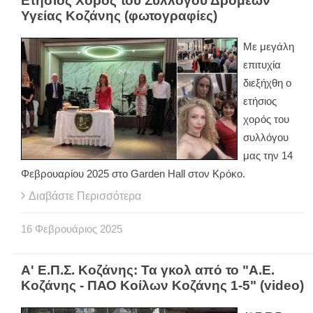
Ετήσιος Χορός του Συλλόγου Δρομέων
Υγείας Κοζάνης (φωτογραφίες)
Με μεγάλη
επιτυχία
διεξήχθη ο
ετήσιος
χορός του
συλλόγου
μας την 14
Φεβρουαρίου 2025 στο Garden Hall στον Κρόκο.
Διαβάστε Περισσότερα
16
Φεβρουάριος
2025
Α' Ε.Π.Σ. Κοζάνης: Τα γκολ από το "Α.Ε.
Κοζάνης - ΠΑΟ Κοίλων Κοζάνης 1-5" (video)