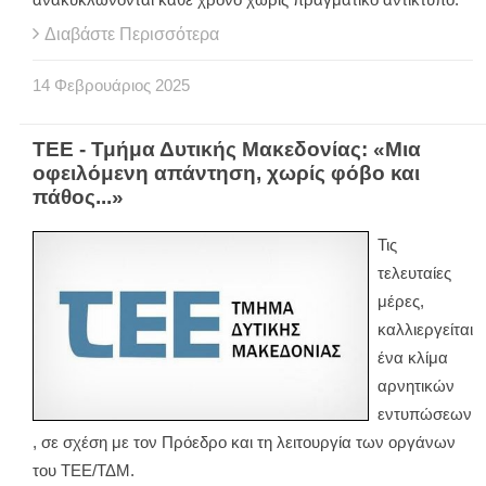
Διαβάστε Περισσότερα
14
Φεβρουάριος
2025
ΤΕΕ - Τμήμα Δυτικής Μακεδονίας: «Μια
οφειλόμενη απάντηση, χωρίς φόβο και
πάθος...»
Τις
τελευταίες
μέρες,
καλλιεργείται
ένα κλίμα
αρνητικών
εντυπώσεων
, σε σχέση με τον Πρόεδρο και τη λειτουργία των οργάνων
του ΤΕΕ/ΤΔΜ.