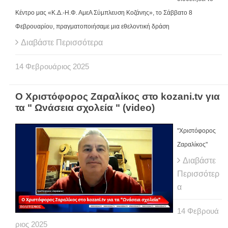
Κέντρο μας «Κ.Δ.-Η.Φ. ΑμεΑ Σύμπλευση Κοζάνης»
, το Σάββατο 8
Φεβρουαρίου, πραγματοποιήσαμε μια εθελοντική δράση
Διαβάστε Περισσότερα
14
Φεβρουάριος
2025
O Χριστόφορος Ζαραλίκος στο kozani.tv για
τα " Ωνάσεια σχολεία " (video)
"Χριστόφορος
Ζαραλίκος"
Διαβάστε
Περισσότερ
α
14
Φεβρουά
ριος
2025