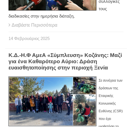
συλλογικές
τους
διαδικασίες στην ημερήσια διάταξη,
Διαβάστε Περισσότερα
14
Φεβρουάριος
2025
Κ.Δ.-Η.Φ ΑμεΑ «Σύμπλευση» Κοζάνης: Μαζί
για ένα Καθαρότερο Αύριο: Δράση
ευαισθητοποίησης στην περιοχή Ξενία
Σε συνέχεια των
δράσεων της
Εταιρικής
Κοινωνικής
Ευθύνης (
CSR
)
που έχει
υιοθετήσει το