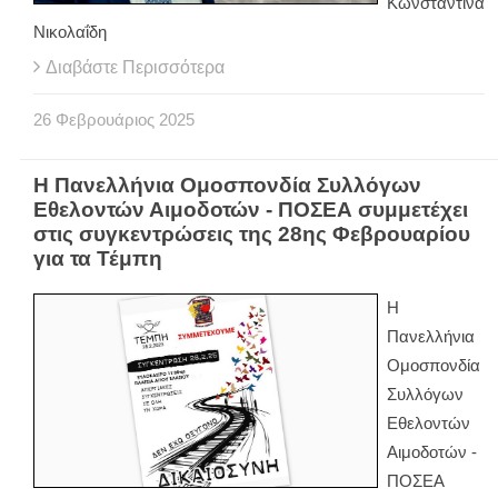
Κωνσταντίνα
Νικολαΐδη
Διαβάστε Περισσότερα
26
Φεβρουάριος
2025
Η Πανελλήνια Ομοσπονδία Συλλόγων
Εθελoντών Αιμοδοτών - ΠΟΣΕΑ συμμετέχει
στις συγκεντρώσεις της 28ης Φεβρουαρίου
για τα Τέμπη
Η
Πανελλήνια
Ομοσπονδία
Συλλόγων
Εθελoντών
Αιμοδοτών -
ΠΟΣΕΑ