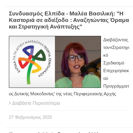
Συνδυασμός Ελπίδα - Μαλέα Βασιλική: "Η
Καστοριά σε αδιέξοδο : Αναζητώντας Όραμα
και Στρατηγική Ανάπτυξης"
Διαβάζοντας
τον«Στρατηγι
κό
Σχεδιασμό
Επιχειρησιακ
ού
Προγράμματ
ος Δυτικής Μακεδονίας’ της νέας Περιφερειακής Αρχής
Διαβάστε Περισσότερα
27
Φεβρουάριος
2025