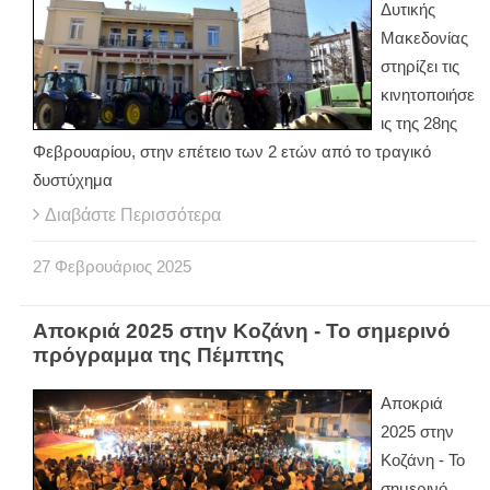
Δυτικής
Μακεδονίας
στηρίζει τις
κινητοποιήσε
ις της 28ης
Φεβρουαρίου, στην επέτειο των 2 ετών από το τραγικό
δυστύχημα
Διαβάστε Περισσότερα
27
Φεβρουάριος
2025
Αποκριά 2025 στην Κοζάνη - Το σημερινό
πρόγραμμα της Πέμπτης
Αποκριά
2025 στην
Κοζάνη - Το
σημερινό