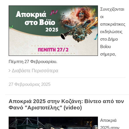
Συνεχίζονται
οι
αποκριάτικες
εκδηλώσεις
στο Δήμο
Βοΐου
σήμερα,
Πέμπτη 27 Φεβρουαρίου.
Διαβάστε Περισσότερα
27
Φεβρουάριος
2025
Αποκριά 2025 στην Κοζάνη: Βίντεο από τον
Φανό "Αριστοτέλης" (video)
Αποκριά
2025 στην