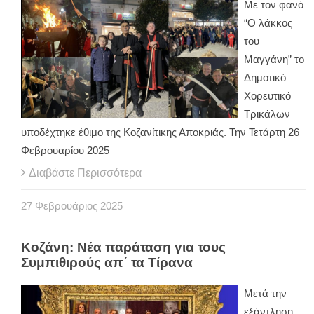
Με τον φανό
“Ο λάκκος
του
Μαγγάνη” το
Δημοτικό
Χορευτικό
Τρικάλων
υποδέχτηκε έθιμο της Κοζανίτικης Αποκριάς. Την Τετάρτη 26
Φεβρουαρίου 2025
Διαβάστε Περισσότερα
27
Φεβρουάριος
2025
Κοζάνη: Νέα παράταση για τους
Συμπιθιρούς απ΄ τα Τίρανα
Μετά την
εξάντληση