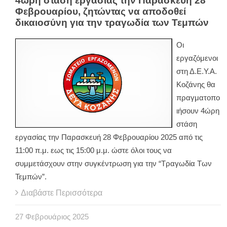
4ώρη στάση εργασίας την Παρασκευή 28
Φεβρουαρίου, ζητώντας να αποδοθεί
δικαιοσύνη για την τραγωδία των Τεμπών
Οι
εργαζόμενοι
στη Δ.Ε.Υ.Α.
Κοζάνης θα
πραγματοπο
ιήσουν 4ώρη
στάση
εργασίας την Παρασκευή 28 Φεβρουαρίου 2025 από τις
11:00 π.μ. εως τις 15:00 μ.μ. ώστε όλοι τους να
συμμετάσχουν στην συγκέντρωση για την “Τραγωδία Των
Τεμπών”.
Διαβάστε Περισσότερα
27
Φεβρουάριος
2025