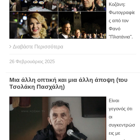
Κοζάνη:
Φωτογραφίε
ς από τον
Φανό
"Πλατάνια".
Διαβάστε Περισσότερα
26
Φεβρουάριος
2025
Μια άλλη οπτική και μια άλλη άποψη (του
Τσολάκη Πασχάλη)
Είναι
γεγονός ότι
οι
συγκεντρώσ
εις με