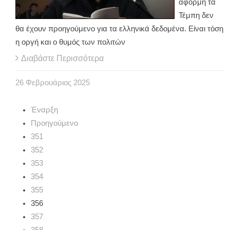
αφορμή τα
Τέμπη δεν
θα έχουν προηγούμενο για τα ελληνικά δεδομένα. Είναι τόση
η οργή και ο θυμός των πολιτών
Διαβάστε Περισσότερα
26
Φεβρουάριος
2025
Έναρξη
Προηγούμενο
351
352
353
354
355
356
357
358