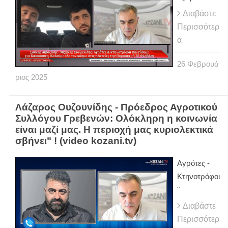
Διαβάστε
Περισσότερ
α
26
Φεβρουά
ριος
2025
Λάζαρος Ουζουνίδης - Πρόεδρος Αγροτικού
Συλλόγου Γρεβενών: Ολόκληρη η κοινωνία
είναι μαζί μας. Η περιοχή μας κυριολεκτικά
σβήνει" ! (video kozani.tv)
Αγρότες -
Κτηνοτρόφοι
"
Διαβάστε
Περισσότερ