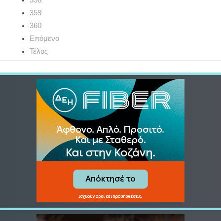
359
360
Επόμενο
Τέλος