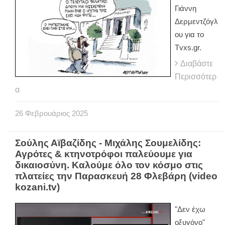
Γιάννη
Δερμεντζόγλ
ου για το
Tvxs.gr.
Διαβάστε
Περισσότερ
α
26
Φεβρουάριος
2025
Σούλης Αϊβαζίδης - Μιχάλης Σουμελίδης:
Αγρότες & κτηνοτρόφοι παλεύουμε για
δικαιοσύνη. Καλούμε όλο τον κόσμο στις
πλατείες την Παρασκευή 28 Φλεβάρη (video
kozani.tv)
"Δεν έχω
οξυγόνο"