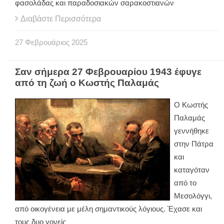
φασολάδας και παραδοσιακών σαρακοστιανών
Διαβάστε Περισσότερα
27
Φεβρουάριος
2025
Σαν σήμερα 27 Φεβρουαρίου 1943 έφυγε
από τη ζωή ο Κωστής Παλαμάς
Ο Κωστής
Παλαμάς
γεννήθηκε
στην Πάτρα
και
καταγόταν
από το
Μεσολόγγι,
από οικογένεια με μέλη σημαντικούς λόγιους. Έχασε και
τους δυο γονείς