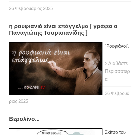
26
Φεβρουάριος
2025
η ρουφιανιά είναι επάγγελμα [ γράφει ο
Παναγιώτης Τσαρτσιανίδης ]
"Ρουφιάνοι".
Διαβάστε
Περισσότερ
α
26
Φεβρουά
ριος
2025
Βερολίνο...
Σκίτσο του