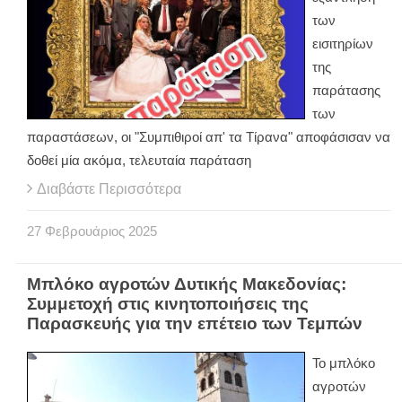
των
εισιτηρίων
της
παράτασης
των
παραστάσεων, οι "Συμπιθιροί απ' τα Τίρανα" αποφάσισαν να
δοθεί μία ακόμα, τελευταία παράταση
Διαβάστε Περισσότερα
27
Φεβρουάριος
2025
Μπλόκο αγροτών Δυτικής Μακεδονίας:
Συμμετοχή στις κινητοποιήσεις της
Παρασκευής για την επέτειο των Τεμπών
Το μπλόκο
αγροτών