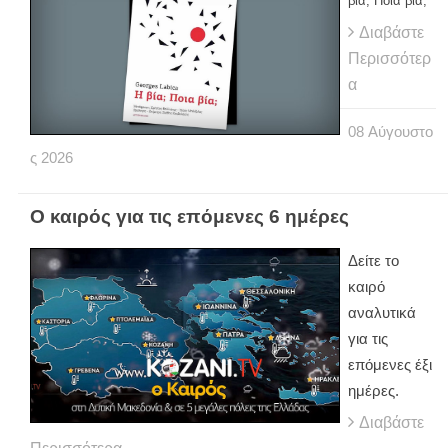
βία; Ποια βία;”
Διαβάστε
Περισσότερ
α
08
Αύγουστο
ς
2026
Ο καιρός για τις επόμενες 6 ημέρες
Δείτε το
καιρό
αναλυτικά
για τις
επόμενες έξι
ημέρες.
Διαβάστε