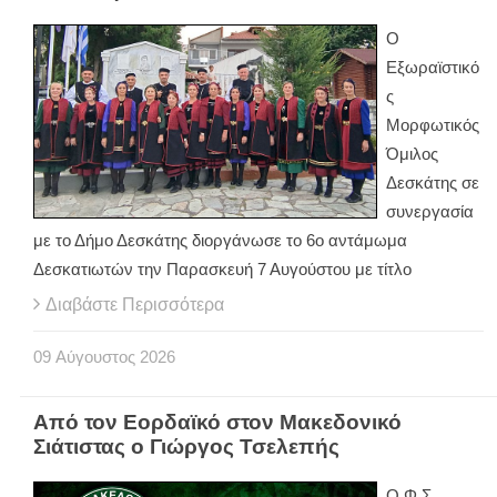
Ο
Εξωραϊστικό
ς
Μορφωτικός
Όμιλος
Δεσκάτης σε
συνεργασία
με το Δήμο Δεσκάτης διοργάνωσε το 6ο αντάμωμα
Δεσκατιωτών την Παρασκευή 7 Αυγούστου με τίτλο
Διαβάστε Περισσότερα
09
Αύγουστος
2026
Από τον Εορδαϊκό στον Μακεδονικό
Σιάτιστας ο Γιώργος Τσελεπής
Ο Φ.Σ.