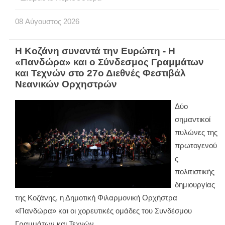
08
Αύγουστος
2026
Η Κοζάνη συναντά την Ευρώπη - Η
«Πανδώρα» και ο Σύνδεσμος Γραμμάτων
και Τεχνών στο 27ο Διεθνές Φεστιβάλ
Νεανικών Ορχηστρών
Δύο
σημαντικοί
πυλώνες της
πρωτογενού
ς
πολιτιστικής
δημιουργίας
της Κοζάνης, η Δημοτική Φιλαρμονική Ορχήστρα
«Πανδώρα» και οι χορευτικές ομάδες του Συνδέσμου
Γραμμάτων και Τεχνών