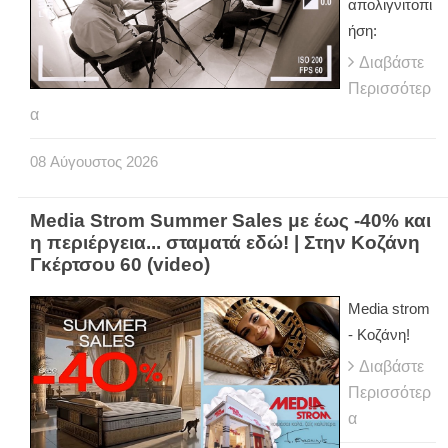
απολιγνιτοπι
ήση:
Διαβάστε
Περισσότερ
α
08
Αύγουστος
2026
Media Strom Summer Sales με έως -40% και
η περιέργεια... σταματά εδώ! | Στην Κοζάνη
Γκέρτσου 60 (video)
Media strom
- Κοζάνη!
Διαβάστε
Περισσότερ
α