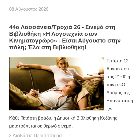
08
Αύγουστος
2026
44α Λασσάνεια/Τροχιά 26 - Σινεμά στη
Βιβλιοθήκη «Η Λογοτεχνία στον
Κινηματογράφο» - Είσαι Αύγουστο στην
πόλη; Έλα στη Βιβλιοθήκη!
Τετάρτη 12
Αυγούστου
στις 21:00 η
ταινία «Ο
Δρόμος της
Επανάσταση
ς».
Κάθε Τετάρτη βράδυ, η Δημοτική Βιβλιοθήκη Κοζάνης
μετατρέπεται σε θερινό σινεμά.
Διαβάστε Περισσότερα