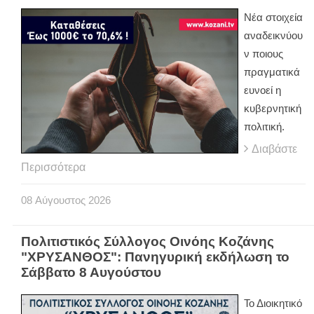
Νέα στοιχεία
αναδεικνύου
ν ποιους
πραγματικά
ευνοεί η
κυβερνητική
πολιτική.
Διαβάστε
Περισσότερα
08
Αύγουστος
2026
Πολιτιστικός Σύλλογος Οινόης Κοζάνης
"ΧΡΥΣΑΝΘΟΣ": Πανηγυρική εκδήλωση το
Σάββατο 8 Αυγούστου
Το Διοικητικό