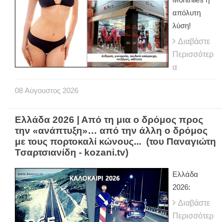
απόλυτη
λύση!
Διαβάστε
Περισσότερ
α
08
Αύγουστος
2026
Ελλάδα 2026 | Από τη μια ο δρόμος προς
την «ανάπτυξη»… από την άλλη ο δρόμος
με τους πορτοκαλί κώνους... (του Παναγιώτη
Τσαρτσιανίδη - kozani.tv)
Ελλάδα
2026:
Διαβάστε
Περισσότερ