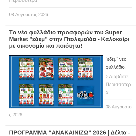
Περισσότερα
08
Αύγουστος
2026
Tο νέο φυλλάδιο προσφορών του Super
Market "εδέμ" στην Πτολεμαΐδα - Καλοκαίρι
με οικονομία και ποιότητα!
"εδέμ" νέο
φυλλάδιο.
Διαβάστε
Περισσότερ
α
08
Αύγουστο
ς
2026
ΠΡΟΓΡΑΜΜΑ “ΑΝΑΚΑΙΝΙΖΩ” 2026 | Δέλτα -