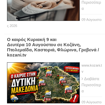
Περισσότερ
α
09
Αύγουστο
ς
2026
Ο καιρός Κυριακή 9 και
Δευτέρα 10 Αυγούστου σε Κοζάνη,
Πτολεμαΐδα, Καστοριά, Φλώρινα, Γρεβενά /
kozani.tv
www.kozani.t
v
Διαβάστε
Περισσότερ
α
09
Αύγουστο