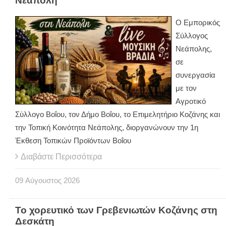
Νεάπολη
Ο Εμπορικός
Σύλλογος
Νεάπολης,
σε
συνεργασία
με τον
Αγροτικό
Σύλλογο Βοΐου, τον Δήμο Βοΐου, το Επιμελητήριο Κοζάνης και
την Τοπική Κοινότητα Νεάπολης, διοργανώνουν την 1η
Έκθεση Τοπικών Προϊόντων Βοΐου
Διαβάστε Περισσότερα
09
Αύγουστος
2026
Το χορευτικό των Γρεβενιωτών Κοζάνης στη
Δεσκάτη