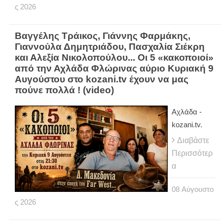
ς
2026
Βαγγέλης Τράικος, Γιάννης Φαρμάκης,
Γιαννούλα Δημητριάδου, Πασχαλία Σιέκρη
και Αλεξία Νικολοπούλου... Οι 5 «κακοποιοί»
από την Αχλάδα Φλώρινας αύριο Κυριακή 9
Αυγούστου στο kozani.tv έχουν να μας
πούνε πολλά ! (video)
Αχλάδα -
kozani.tv.
Διαβάστε
Περισσότερ
α
08
Αύγουστο
ς
2026