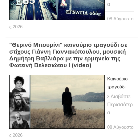
α
08
Αύγουστο
ς
2026
"Θερινό Μπουρίνι" καινούριο τραγούδι σε
στίχους Γιάννη Γιαννακόπουλου, μουσική
Δημήτρη Βαβλιάρα με την ερμηνεία της
Φωτεινή Βελεσιώτου ! (video)
Καινούριο
τραγούδι
Διαβάστε
Περισσότερ
α
08
Αύγουστο
ς
2026