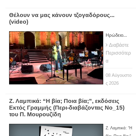
Θέλουν να μας κάνουν τζογαδόρους...
(video)
Ηρώδειο...
Διαβάστε
Περισσότερ
α
08
Αύγουστο
ς
2026
Ζ. Λαμπικά: “Η βία; Ποια βία;”, εκδόσεις
Εκτός Γραμμής (Περι-διαβάζοντας Νο_15)
του Π. Μουρουζίδη
Ζ. Λαμπικά: “Η