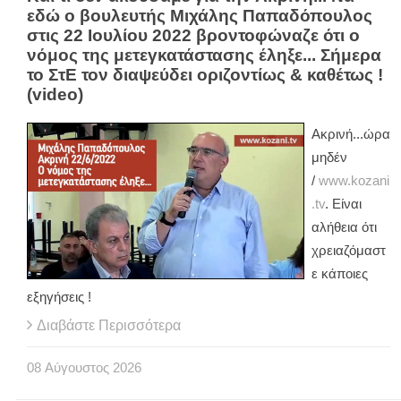
εδώ ο βουλευτής Μιχάλης Παπαδόπουλος
στις 22 Ιουλίου 2022 βροντοφώναζε ότι ο
νόμος της μετεγκατάστασης έληξε... Σήμερα
το ΣτΕ τον διαψεύδει οριζοντίως & καθέτως !
(video)
Ακρινή...ώρα
μηδέν
/
www.kozani
.tv
. Είναι
αλήθεια ότι
χρειαζόμαστ
ε κάποιες
εξηγήσεις !
Διαβάστε Περισσότερα
08
Αύγουστος
2026