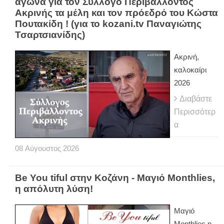
αγώνα για τον Σύλλογο Περιβάλλοντος
Ακρινής τα μέλη και τον πρόεδρό του Κώστα
Πουτακίδη ! (για το kozani.tv Παναγιώτης
Τσαρτσιανίδης)
Ακρινή,
καλοκαίρι
2026
Διαβάστε
Περισσότερ
α
08
Αύγουστος
2026
Be You tiful στην Κοζάνη - Μαγιό Monthlies,
η απόλυτη λύση!
Μαγιό
Monthlies η