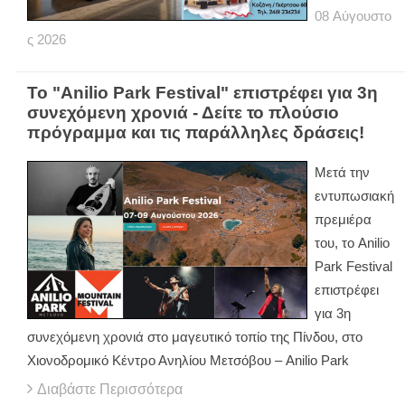
08
Αύγουστο
ς
2026
Το "Anilio Park Festival" επιστρέφει για 3η
συνεχόμενη χρονιά - Δείτε το πλούσιο
πρόγραμμα και τις παράλληλες δράσεις!
Μετά την
εντυπωσιακή
πρεμιέρα
του, το Anilio
Park Festival
επιστρέφει
για 3η
συνεχόμενη χρονιά στο μαγευτικό τοπίο της Πίνδου, στο
Χιονοδρομικό Κέντρο Ανηλίου Μετσόβου – Anilio Park
Διαβάστε Περισσότερα