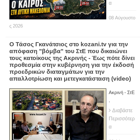
α
08
Αύγουστο
ς
2026
Ο Τάσος Γκανάτσιος στο kozani.tv για την
απόφαση "βόμβα" του ΣτΕ που δικαιώνει
τους κατοίκους της Ακρινής - Έως πότε δίνει
προθεσμία στην κυβέρνηση για την έκδοσή
προεδρικών διαταγμάτων για την
απαλλοτρίωση και μετεγκατάσταση (video)
Ακρινή - ΣτΕ
.
Διαβάστε
Περισσότερ
α