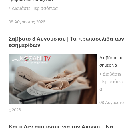
Διαβάστε Περισσότερα
08
Αύγουστος
2026
Σάββατο 8 Αυγούστου | Τα πρωτοσέλιδα των
εφημερίδων
Διαβάστε τα
σημερινά
Διαβάστε
Περισσότερ
α
08
Αύγουστο
ς
2026
Και τι δεν ακούσαμε για την Ακρινή... Να