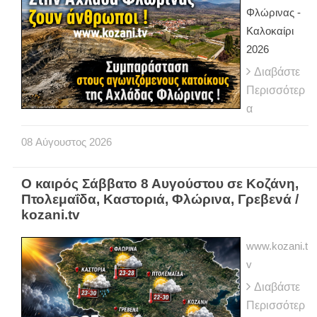
Φλώρινας -
Καλοκαίρι
2026
Διαβάστε
Περισσότερ
α
08
Αύγουστος
2026
Ο καιρός Σάββατο 8 Αυγούστου σε Κοζάνη,
Πτολεμαΐδα, Καστοριά, Φλώρινα, Γρεβενά /
kozani.tv
www.kozani.t
v
Διαβάστε
Περισσότερ