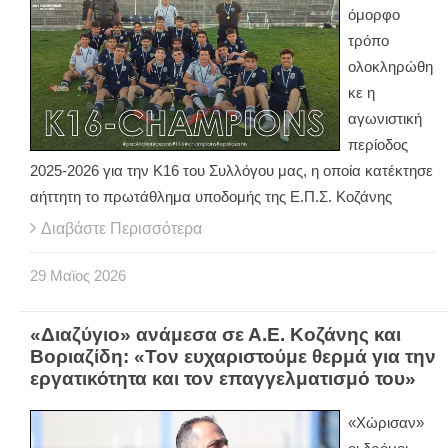
όμορφο
τρόπο
ολοκληρώθη
κε η
αγωνιστική
περίοδος
2025-2026 για την Κ16 του Συλλόγου μας, η οποία κατέκτησε
αήττητη το πρωτάθλημα υποδομής της Ε.Π.Σ. Κοζάνης
Διαβάστε Περισσότερα
29
Μαϊος
2026
«Διαζύγιο» ανάμεσα σε Α.Ε. Κοζάνης και
Βοριαζίδη: «Τον ευχαριστούμε θερμά για την
εργατικότητα και τον επαγγελματισμό του»
«Χώρισαν»