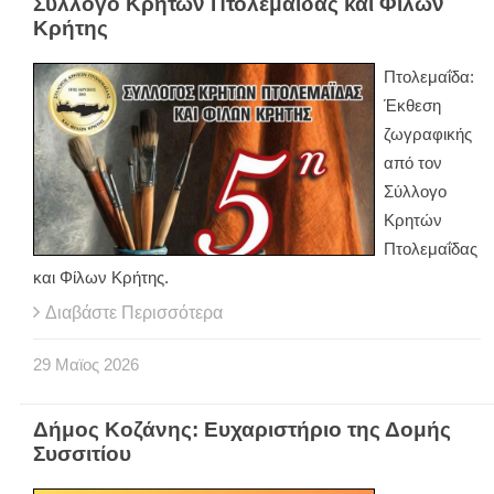
Σύλλογο Κρητών Πτολεμαΐδας και Φίλων
Κρήτης
Πτολεμαΐδα:
Έκθεση
ζωγραφικής
από τον
Σύλλογο
Κρητών
Πτολεμαΐδας
και Φίλων Κρήτης.
Διαβάστε Περισσότερα
29
Μαϊος
2026
Δήμος Κοζάνης: Ευχαριστήριο της Δομής
Συσσιτίου