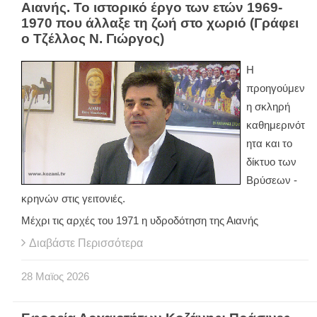
Αιανής. Το ιστορικό έργο των ετών 1969-
1970 που άλλαξε τη ζωή στο χωριό (Γράφει
ο Τζέλλος Ν. Γιώργος)
Η
προηγούμεν
η σκληρή
καθημερινότ
ητα και το
δίκτυο των
Βρύσεων -
κρηνών στις γειτονιές.
Μέχρι τις αρχές του 1971 η υδροδότηση της Αιανής
Διαβάστε Περισσότερα
28
Μαϊος
2026