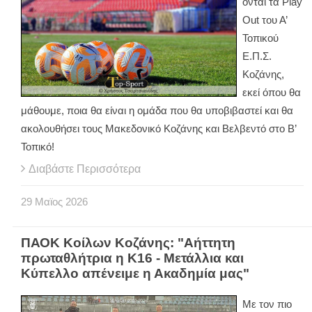
ονται τα
Play
Out
του Α’
Τοπικού
Ε.Π.Σ.
Κοζάνης,
εκεί όπου θα
μάθουμε, ποια θα είναι η ομάδα που θα υποβιβαστεί και θα
ακολουθήσει τους Μακεδονικό Κοζάνης και Βελβεντό στο Β’
Τοπικό!
Διαβάστε Περισσότερα
29
Μαϊος
2026
ΠΑΟΚ Κοίλων Κοζάνης: "Αήττητη
πρωταθλήτρια η Κ16 - Μετάλλια και
Κύπελλο απένειμε η Ακαδημία μας"
Με τον πιο