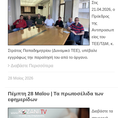
Στις
21.04.2026, ο
Πρόεδρος
της
Αντιπροσωπ
είας του
ΤΕΕ/ΤΔΜ, κ.
Στράτος Παπαδημητρίου (Δυναμικό ΤΕΕ), υπέβαλε
εγγράφως την παραίτησή του από το όργανο.
Διαβάστε Περισσότερα
28
Μαϊος
2026
Πέμπτη 28 Μαΐου | Τα πρωτοσέλιδα των
εφημερίδων
Διαβάστε τα
σημερινά