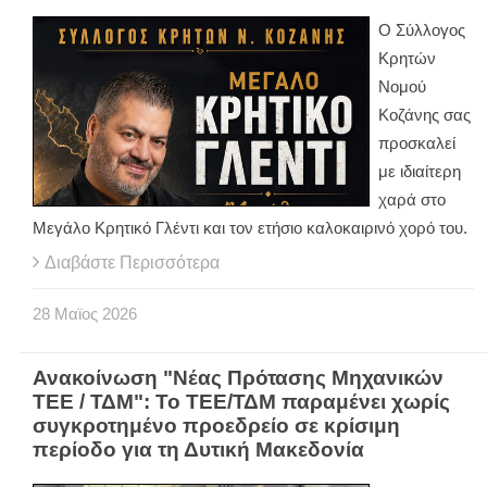
Ο Σύλλογος
Κρητών
Νομού
Κοζάνης σας
προσκαλεί
με ιδιαίτερη
χαρά στο
Μεγάλο Κρητικό Γλέντι και τον ετήσιο καλοκαιρινό χορό του.
Διαβάστε Περισσότερα
28
Μαϊος
2026
Ανακοίνωση "Νέας Πρότασης Μηχανικών
ΤΕΕ / ΤΔΜ": Το ΤΕΕ/ΤΔΜ παραμένει χωρίς
συγκροτημένο προεδρείο σε κρίσιμη
περίοδο για τη Δυτική Μακεδονία