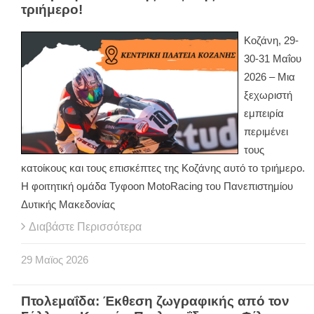
τριήμερο!
Κοζάνη, 29-
30-31 Μαΐου
2026 – Μια
ξεχωριστή
εμπειρία
περιμένει
τους
κατοίκους και τους επισκέπτες της Κοζάνης αυτό το τριήμερο.
Η φοιτητική ομάδα Tyφoon MotoRacing του Πανεπιστημίου
Δυτικής Μακεδονίας
Διαβάστε Περισσότερα
29
Μαϊος
2026
Πτολεμαΐδα: Έκθεση ζωγραφικής από τον