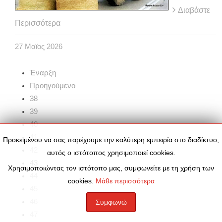
Διαβάστε
Περισσότερα
27
Μαϊος
2026
Έναρξη
Προηγούμενο
38
39
40
41
Προκειμένου να σας παρέχουμε την καλύτερη εμπειρία στο διαδίκτυο,
42
αυτός ο ιστότοπος χρησιμοποιεί cookies.
43
Χρησιμοποιώντας τον ιστότοπο μας, συμφωνείτε με τη χρήση των
44
cookies.
Μάθε περισσότερα
45
46
Συμφωνώ
47