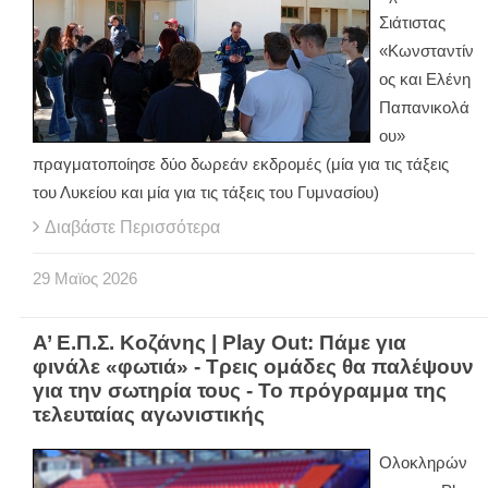
Σιάτιστας
«Κωνσταντίν
ος και Ελένη
Παπανικολά
ου»
πραγματοποίησε δύο δωρεάν εκδρομές (μία για τις τάξεις
του Λυκείου και μία για τις τάξεις του Γυμνασίου)
Διαβάστε Περισσότερα
29
Μαϊος
2026
Α’ Ε.Π.Σ. Κοζάνης | Play Out: Πάμε για
φινάλε «φωτιά» - Τρεις ομάδες θα παλέψουν
για την σωτηρία τους - Το πρόγραμμα της
τελευταίας αγωνιστικής
Ολοκληρών