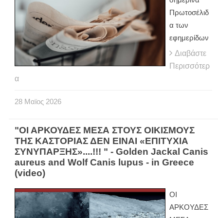
Πρωτοσέλιδ
α των
εφημερίδων
Διαβάστε
Περισσότερ
α
28
Μαϊος
2026
"ΟΙ ΑΡΚΟΥΔΕΣ ΜΕΣΑ ΣΤΟΥΣ ΟΙΚΙΣΜΟΥΣ
ΤΗΣ ΚΑΣΤΟΡΙΑΣ ΔΕΝ ΕΙΝΑΙ «ΕΠΙΤΥΧΙΑ
ΣΥΝΥΠΑΡΞΗΣ»....!!! " - Golden Jackal Canis
aureus and Wolf Canis lupus - in Greece
(video)
ΟΙ
ΑΡΚΟΥΔΕΣ