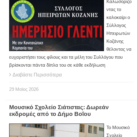
Καλωσορίζο
ντας το
καλοκαίρι ο
Σύλλογος
Ηπειρωτών
Κοζάνης
θέλοντας να
ευχαριστήσει τους φίλους και τα μέλη του Συλλόγου που
βρίσκονται πάντα δίπλα του σε κάθε εκδήλωση
Διαβάστε Περισσότερα
29
Μαϊος
2026
Μουσικό Σχολείο Σιάτιστας: Δωρεάν
εκδρομές από το Δήμο Βοΐου
Το Μουσικό
Σχολείο