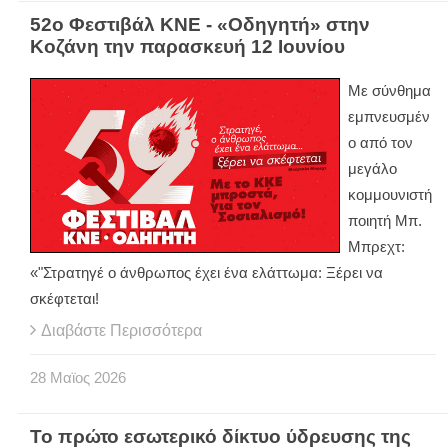
52ο Φεστιβάλ ΚΝΕ - «Οδηγητή» στην
Κοζάνη την παρασκευή 12 Ιουνίου
Με σύνθημα
εμπνευσμέν
ο από τον
μεγάλο
κομμουνιστή
ποιητή Μπ.
Μπρεχτ:
«"Στρατηγέ ο άνθρωπος έχει ένα ελάττωμα: Ξέρει να
σκέφτεται!
Διαβάστε Περισσότερα
28
Μαϊος
2026
Το πρώτο εσωτερικό δίκτυο ύδρευσης της