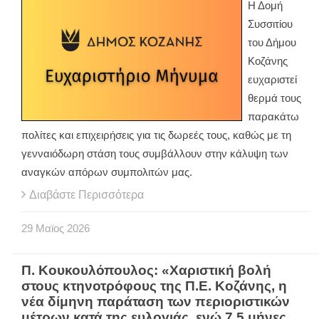
Η Δομή
Συσσιτίου
του Δήμου
Κοζάνης
ευχαριστεί
θερμά τους
παρακάτω
πολίτες και επιχειρήσεις για τις δωρεές τους, καθώς με τη
γενναιόδωρη στάση τους συμβάλλουν στην κάλυψη των
αναγκών απόρων συμπολιτών μας.
Διαβάστε Περισσότερα
29
Μαϊος
2026
Π. Κουκουλόπουλος: «Χαριστική βολή
στους κτηνοτρόφους της Π.Ε. Κοζάνης, η
νέα δίμηνη παράταση των περιοριστικών
μέτρων κατά της ευλογιάς, ενώ 7.5 μήνες