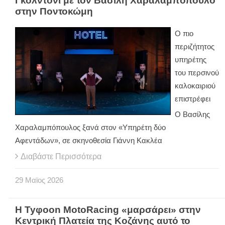
Γκολντόνι με τον Βασίλη Χαραλαμπόπουλο
στην Ποντοκώμη
Ο πιο
περιζήτητος
υπηρέτης
του περσινού
καλοκαιριού
επιστρέφει
Ο Βασίλης
Χαραλαμπόπουλος ξανά στον «Υπηρέτη δύο
Αφεντάδων», σε σκηνοθεσία Γιάννη Κακλέα
Διαβάστε Περισσότερα
29
Μαϊος
2026
Η Tyφoon MotoRacing «μαρσάρει» στην
Κεντρική Πλατεία της Κοζάνης αυτό το