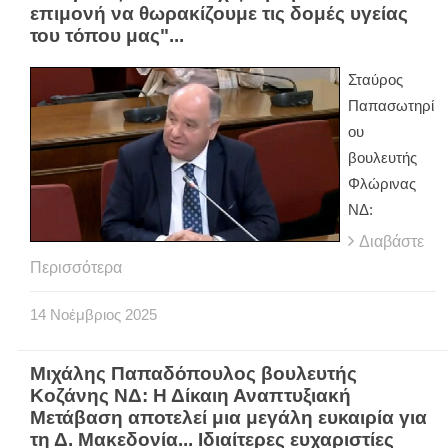
επιμονή να θωρακίζουμε τις δομές υγείας
του τόπου μας"...
Σταύρος
Παπασωτηρί
ου
βουλευτής
Φλώρινας
ΝΔ:
Διαβάστε
Περισσότερα
14
Νοέμβριος
2025
Μιχάλης Παπαδόπουλος βουλευτής
Κοζάνης ΝΔ: Η Δίκαιη Αναπτυξιακή
Μετάβαση αποτελεί μια μεγάλη ευκαιρία για
τη Δ. Μακεδονία... Ιδιαίτερες ευχαριστίες