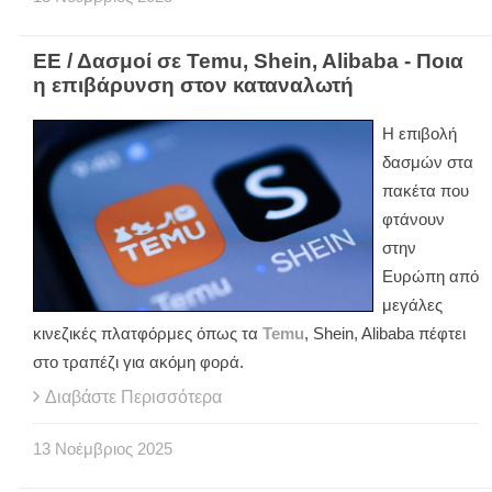
ΕΕ / Δασμοί σε Temu, Shein, Alibaba - Ποια
η επιβάρυνση στον καταναλωτή
Η επιβολή
δασμών στα
πακέτα που
φτάνουν
στην
Ευρώπη από
μεγάλες
κινεζικές πλατφόρμες όπως τα
Temu
, Shein, Alibaba πέφτει
στο τραπέζι για ακόμη φορά.
Διαβάστε Περισσότερα
13
Νοέμβριος
2025