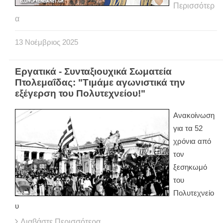
Περισσότερ
α
13
Νοέμβριος
2025
Εργατικά - Συνταξιουχικά Σωματεία
Πτολεμαΐδας: "Τιμάμε αγωνιστικά την
εξέγερση του Πολυτεχνείου!"
Ανακοίνωση
για τα 52
χρόνια από
τον
ξεσηκωμό
του
Πολυτεχνείο
υ
Διαβάστε Περισσότερα