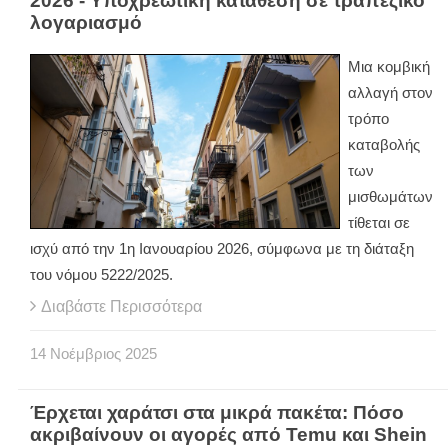
2026 - Υποχρεωτική κατάθεση σε τραπεζικό
λογαριασμό
Μια κομβική
αλλαγή στον
τρόπο
καταβολής
των
μισθωμάτων
τίθεται σε
ισχύ από την 1η Ιανουαρίου 2026, σύμφωνα με τη διάταξη
του νόμου 5222/2025.
Διαβάστε Περισσότερα
14
Νοέμβριος
2025
Έρχεται χαράτσι στα μικρά πακέτα: Πόσο
ακριβαίνουν οι αγορές από Temu και Shein