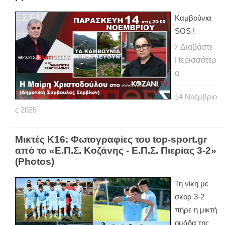
Καμβούνια
SOS !
Διαβάστε
Περισσότερ
α
14
Νοέμβριο
ς
2025
Μικτές Κ16: Φωτογραφίες του top-sport.gr
από το «Ε.Π.Σ. Κοζάνης - Ε.Π.Σ. Πιερίας 3-2»
(Photos)
Τη νίκη με
σκορ 3-2
πήρε η μικτή
ομάδα της