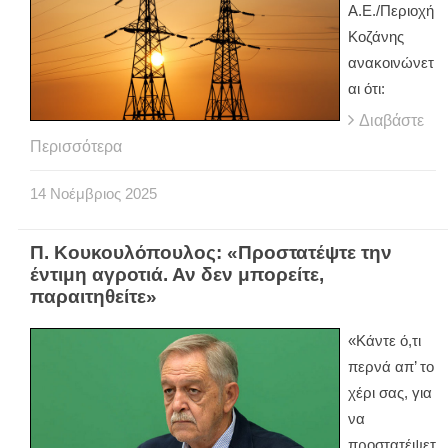
Α.Ε./Περιοχή
Κοζάνης
ανακοινώνετ
αι ότι:
Διαβάστε
Περισσότερα
14
Νοέμβριος
2025
Π. Κουκουλόπουλος: «Προστατέψτε την
έντιμη αγροτιά. Αν δεν μπορείτε,
παραιτηθείτε»
«Κάντε ό,τι
περνά απ’ το
χέρι σας, για
να
προστατέψετ