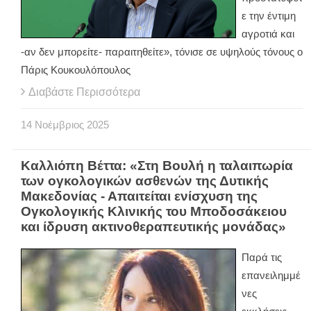
ε την έντιμη
αγροτιά και
-αν δεν μπορείτε- παραιτηθείτε», τόνισε σε υψηλούς τόνους ο
Πάρις Κουκουλόπουλος
Διαβάστε Περισσότερα
14
Νοέμβριος
2025
Καλλιόπη Βέττα: «Στη Βουλή η ταλαιπωρία
των ογκολογικών ασθενών της Δυτικής
Μακεδονίας - Απαιτείται ενίσχυση της
Ογκολογικής Κλινικής του Μποδοσάκειου
και ίδρυση ακτινοθεραπευτικής μονάδας»
Παρά τις
επανειλημμέ
νες