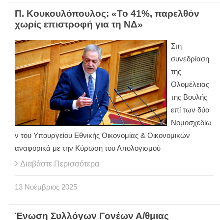
Π. Κουκουλόπουλος: «Το 41%, παρελθόν
χωρίς επιστροφή για τη ΝΔ»
Στη
συνεδρίαση
της
Ολομέλειας
της Βουλής
επί των δύο
Νομοσχεδίω
ν του Υπουργείου Εθνικής Οικονομίας & Οικονομικών
αναφορικά με την Κύρωση του Απολογισμού
Διαβάστε Περισσότερα
13
Νοέμβριος
2025
Ένωση Συλλόγων Γονέων Α/θμιας