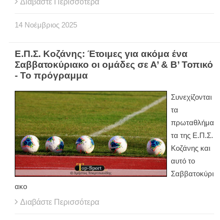
Διαβάστε Περισσότερα
14
Νοέμβριος
2025
Ε.Π.Σ. Κοζάνης: Έτοιμες για ακόμα ένα
Σαββατοκύριακο οι ομάδες σε Α’ & Β’ Τοπικό
- Το πρόγραμμα
Συνεχίζονται
τα
πρωταθλήμα
τα της Ε.Π.Σ.
Κοζάνης και
αυτό το
Σαββατοκύρι
ακο
Διαβάστε Περισσότερα