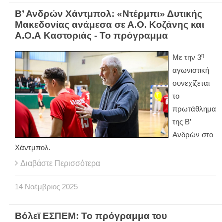
Β’ Ανδρών Χάντμπολ: «Ντέρμπι» Δυτικής
Μακεδονίας ανάμεσα σε Α.Ο. Κοζάνης και
Α.Ο.Α Καστοριάς - Το πρόγραμμα
η
Με την 3
αγωνιστική
συνεχίζεται
το
πρωτάθλημα
της Β’
Ανδρών στο
Χάντμπολ.
Διαβάστε Περισσότερα
14
Νοέμβριος
2025
Βόλεϊ ΕΣΠΕΜ: Το πρόγραμμα του