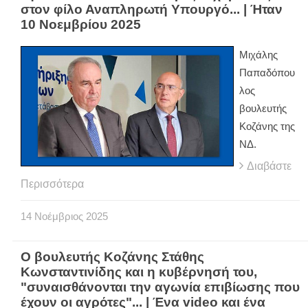
στον φίλο Αναπληρωτή Υπουργό... | Ήταν
10 Νοεμβρίου 2025
Μιχάλης
Παπαδόπου
λος
βουλευτής
Κοζάνης της
ΝΔ.
Διαβάστε
Περισσότερα
14
Νοέμβριος
2025
Ο βουλευτής Κοζάνης Στάθης
Κωνσταντινίδης και η κυβέρνησή του,
"συναισθάνονται την αγωνία επιβίωσης που
έχουν οι αγρότες"... | Ένα video και ένα