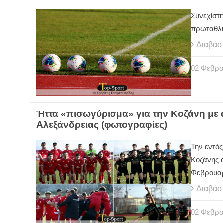
Συνεχίστη
πρωταθλή
Διαβάσ
02
Φεβρο
Ήττα «πισωγύρισμα» για την Κοζάνη με 
Αλεξάνδρειας (φωτογραφίες)
Την εντός
Κοζάνης α
Φεβρουαρ
Διαβάσ
02
Φεβρο