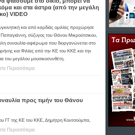
α φτάσουμε στο δίκιο, μπορεί να
κόμα και στα άστρα (από την μεγάλη
ικο) VIDEO
υγκινητική και από καρδιάς ομιλίας προχώρησε
 Παπαγιάννη, σύζυγος του Θάνου Μικρούτσικου,
άλη συναυλία-αφιέρωμα που διοργανώνεται στο
ιρήνης και Φιλίας από την ΚΕ του ΚΚΕ και την
εια του μεγάλου μουσικοσυνθέτη.
στε Περισσότερα
υναυλία προς τιμήν του Θάνου
του ΓΓ της ΚΕ του ΚΚΕ, Δημήτρη Κουτσούμπα,
στε Περισσότερα