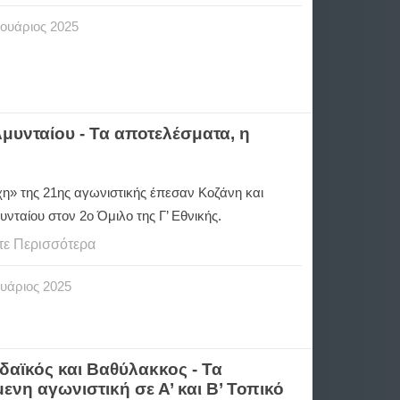
ουάριος
2025
Αμυνταίου - Τα αποτελέσματα, η
η» της 21ης αγωνιστικής έπεσαν Κοζάνη και
νταίου στον 2ο Όμιλο της Γ’ Εθνικής.
τε Περισσότερα
υάριος
2025
δαϊκός και Βαθύλακκος - Τα
ενη αγωνιστική σε Α’ και Β’ Τοπικό