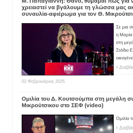
Μ. Παπαγιάννη: Θάνο, θυμάμαι πως για ν
χρειαστεί να βγάλουμε τη γλώσσα μας α
συναυλία-αφιέρωμα για τον Θ. Μικρούτσ
Σε μια σ
η Μαρία
στη μεγ
Στάδιο Ε
οικογέν
Διαβά
02
Φεβρουάριος
2025
Ομιλία του Δ. Κουτσούμπα στη μεγάλη σ
Μικρούτσικου στο ΣΕΦ (video)
Ομιλία 
Διαβά