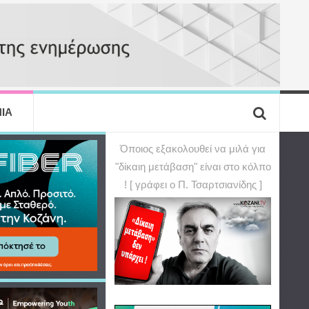
ΙΑ
Όποιος εξακολουθεί να μιλά για
"δίκαιη μετάβαση" είναι στο κόλπο
! [ γράφει ο Π. Τσαρτσιανίδης ]