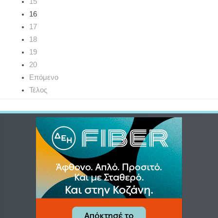
15
16
17
18
19
20
Επόμενο
Τέλος