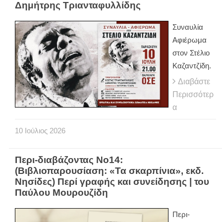
Δημήτρης Τριανταφυλλίδης
Συναυλία
Αφιέρωμα
στον Στέλιο
Καζαντζίδη.
Διαβάστε
Περισσότερ
α
10
Ιούλιος
2026
Περι-διαβάζοντας Νο14:
(Βιβλιοπαρουσίαση: «Τα σκαρπίνια», εκδ.
Νησίδες) Περί γραφής και συνείδησης | του
Παύλου Μουρουζίδη
Περι-