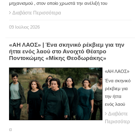
μηχανισμού , στον οποίο χρωστά την ανέλιξή του
Διαβάστε Περισσότερα
09
Ιούλιος
2026
«ΑΗ ΛΑΟΣ» | Ένα σκηνικό ρέκβιεμ για την
ήττα ενός λαού στο Ανοιχτό Θέατρο
Ποντοκώμης «Μίκης Θεοδωράκης»
«ΑΗ ΛΑΟΣ»
Ένα σκηνικό
ρέκβιεμ για
την ήττα
ενός λαού
Διαβάστε
Περισσότερ
α