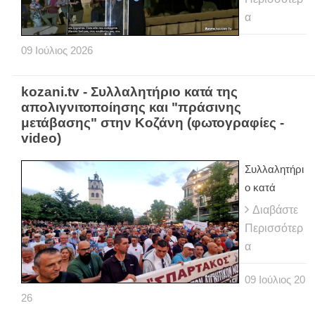
α
09
Ιούλιος
2026
kozani.tv - Συλλαλητήριο κατά της
απολιγνιτοποίησης και "πράσινης
μετάβασης" στην Κοζάνη (φωτογραφίες -
video)
Συλλαλητήρι
ο κατά
Διαβάστε
Περισσότερ
α
09
Ιούλιος
20
26