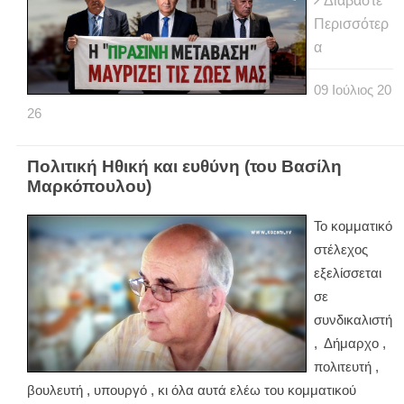
Διαβάστε
Περισσότερ
α
09
Ιούλιος
20
26
Πολιτική Ηθική και ευθύνη (του Βασίλη
Μαρκόπουλου)
Το κομματικό
στέλεχος
εξελίσσεται
σε
συνδικαλιστή
, Δήμαρχο ,
πολιτευτή ,
βουλευτή , υπουργό , κι όλα αυτά ελέω του κομματικού