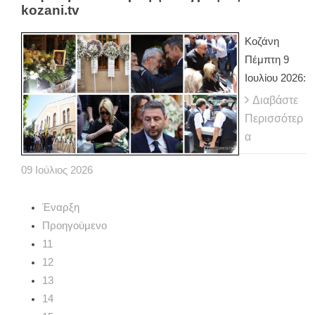
kozani.tv
Κοζάνη
Πέμπτη 9
Ιουλίου 2026:
Διαβάστε
Περισσότερ
α
09
Ιούλιος
2026
Έναρξη
Προηγούμενο
11
12
13
14