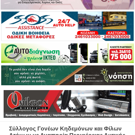
Σύλλογος Γονέων Κηδεμόνων και Φίλων