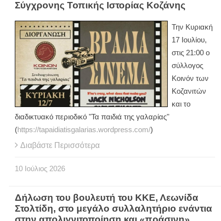
Σύγχρονης Τοπικής Ιστορίας Κοζάνης
Την Κυριακή
17 Ιουλίου,
στις 21:00 ο
σύλλογος
Κοινόν των
Κοζανιτών
και το
διαδικτυακό περιοδικό "Τα παιδιά της γαλαρίας"
(
https://tapaidiatisgalarias.wordpress.com/
)
Διαβάστε Περισσότερα
10
Ιούλιος
2026
Δήλωση του βουλευτή του ΚΚΕ, Λεωνίδα
Στολτίδη, στο μεγάλο συλλαλητήριο ενάντια
στην απολιγνιτοποίηση και «πράσινη»