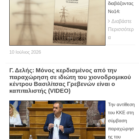
διαβάζοντας
Νο14:
Διαβάστε
Περισσότερ
α
10
Ιούλιος
2026
Γ. Δελής: Μόνος κερδισμένος από την
παραχώρηση σε ιδιώτη του χιονοδρομικού
κέντρου Βασιλίτσας Γρεβενών είναι ο
καπιταλιστής (VIDEO)
Την αντίθεση
του ΚΚΕ στη
σύμβαση
παραχώρησ
ης του