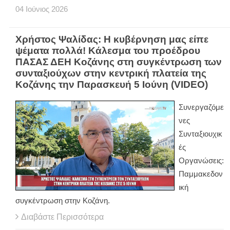
04
Ιούνιος
2026
Χρήστος Ψαλίδας: Η κυβέρνηση μας είπε
ψέματα πολλά! Κάλεσμα του προέδρου
ΠΑΣΑΣ ΔΕΗ Κοζάνης στη συγκέντρωση των
συνταξιούχων στην κεντρική πλατεία της
Κοζάνης την Παρασκευή 5 Ιούνη (VIDEO)
Συνεργαζόμε
νες
Συνταξιουχικ
ές
Οργανώσεις:
Παμμακεδον
ική
συγκέντρωση στην Κοζάνη.
Διαβάστε Περισσότερα