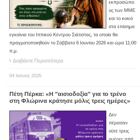
εκπροσώπο
υς των ΜΜΕ
και το κοινό
στα επίσημα
εγκαίνια του Ιππικού Κέντρου Σιάτιστας, τα οποία θα
πραγματοποιηθούν το Σάββατο 6 Ιουνίου 2026 και ώρα 11:00
π.μ.
Διαβάστε Περισσότερα
04
Ιούνιος
2026
Πέτη Πέρκα: «Η "αισιοδοξία" για το τρένο
στη Φλώρινα κράτησε μόλις τρεις ημέρες»
Δεν
πέρασαν
ούτε τρεις
ημέρες από