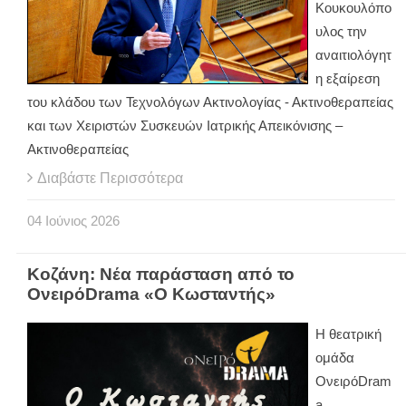
Κουκουλόπο
υλος την
αναιτιολόγητ
η εξαίρεση
του κλάδου των Τεχνολόγων Ακτινολογίας - Ακτινοθεραπείας
και των Χειριστών Συσκευών Ιατρικής Απεικόνισης –
Ακτινοθεραπείας
Διαβάστε Περισσότερα
04
Ιούνιος
2026
Κοζάνη: Νέα παράσταση από το
ΟνειρόDrama «Ο Κωσταντής»
Η θεατρική
ομάδα
ΟνειρόDram
a