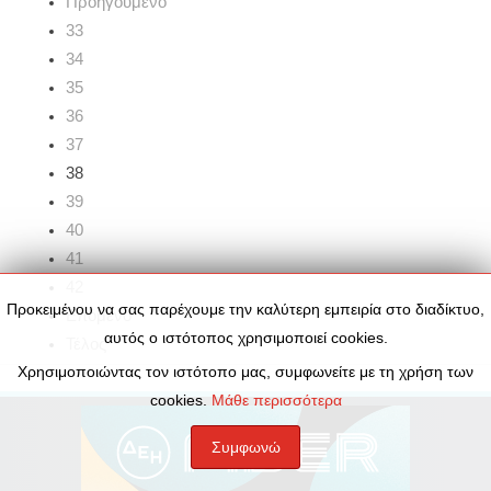
Προηγούμενο
33
34
35
36
37
38
39
40
41
42
Προκειμένου να σας παρέχουμε την καλύτερη εμπειρία στο διαδίκτυο,
Επόμενο
αυτός ο ιστότοπος χρησιμοποιεί cookies.
Τέλος
Χρησιμοποιώντας τον ιστότοπο μας, συμφωνείτε με τη χρήση των
cookies.
Μάθε περισσότερα
Συμφωνώ