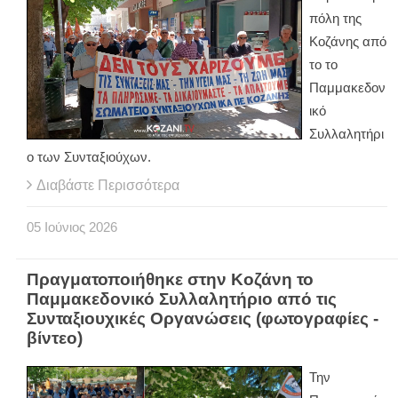
πόλη της
Κοζάνης από
το το
Παμμακεδον
ικό
Συλλαλητήρι
ο των Συνταξιούχων.
Διαβάστε Περισσότερα
05
Ιούνιος
2026
Πραγματοποιήθηκε στην Κοζάνη το
Παμμακεδονικό Συλλαλητήριο από τις
Συνταξιουχικές Οργανώσεις (φωτογραφίες -
βίντεο)
Την