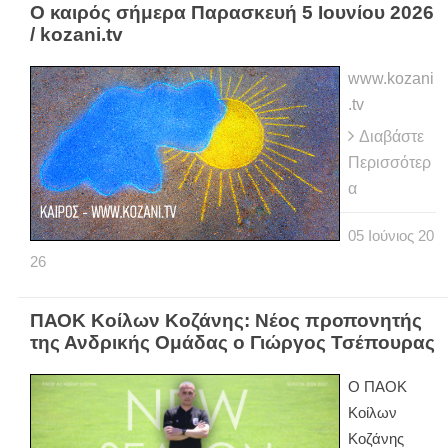
Ο καιρός σήμερα Παρασκευή 5 Ιουνίου 2026
/ kozani.tv
www.kozani
.tv
Διαβάστε
Περισσότερ
α
05
Ιούνιος
20
26
ΠΑΟΚ Κοίλων Κοζάνης: Νέος προπονητής
της Ανδρικής Ομάδας ο Γιώργος Τσέπουρας
Ο ΠΑΟΚ
Κοίλων
Κοζάνης