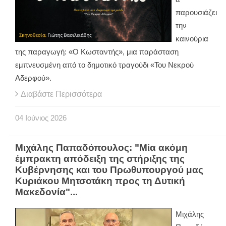
παρουσιάζει
την
καινούρια
της παραγωγή: «Ο Κωσταντής», μια παράσταση
εμπνευσμένη από το δημοτικό τραγούδι «Του Νεκρού
Αδερφού».
Διαβάστε Περισσότερα
04
Ιούνιος
2026
Μιχάλης Παπαδόπουλος: "Μία ακόμη
έμπρακτη απόδειξη της στήριξης της
Κυβέρνησης και του Πρωθυπουργού μας
Κυριάκου Μητσοτάκη προς τη Δυτική
Μακεδονία"...
Μιχάλης