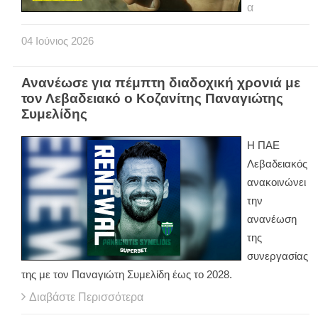
α
04
Ιούνιος
2026
Ανανέωσε για πέμπτη διαδοχική χρονιά με
τον Λεβαδειακό ο Κοζανίτης Παναγιώτης
Συμελίδης
Η ΠΑΕ
Λεβαδειακός
ανακοινώνει
την
ανανέωση
της
συνεργασίας
της με τον Παναγιώτη Συμελίδη έως το 2028.
Διαβάστε Περισσότερα