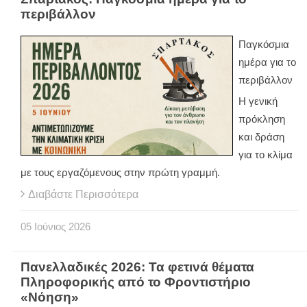
περιβάλλον
Παγκόσμια
ημέρα για το
περιβάλλον
Η γενική
πρόκληση
και δράση
για το κλίμα
με τους εργαζόμενους στην πρώτη γραμμή.
Διαβάστε Περισσότερα
05
Ιούνιος
2026
Πανελλαδικές 2026: Τα φετινά θέματα
Πληροφορικής από το Φροντιστήριο
«Νόηση»