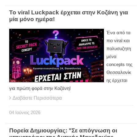
Το viral Luckpack έρχεται στην Κοζάνη για
μία μόνο ημέρα!
Ένα από τα
πιο viral και
πολυσυζητη
μένα
concepts της
Θεσσαλονίκ
ης έρχεται
για πρώτη φορά στην Κοζάνη!
Διαβάστε Περισσότερα
04
Ιούνιος
2026
Πορεία Δημιουργίας: "Σε απόγνωση οι