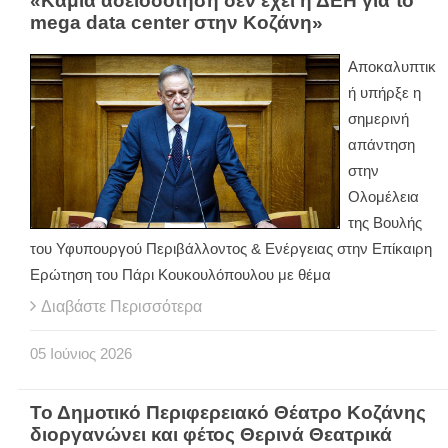
«Καμία αδειοδότηση δεν έχει η ΔΕΗ για το
mega data center στην Κοζάνη»
Αποκαλυπτικ
ή υπήρξε η
σημερινή
απάντηση
στην
Ολομέλεια
της Βουλής
του Υφυπουργού Περιβάλλοντος & Ενέργειας στην Επίκαιρη
Ερώτηση του Πάρι Κουκουλόπουλου με θέμα
Διαβάστε Περισσότερα
05
Ιούνιος
2026
Το Δημοτικό Περιφερειακό Θέατρο Κοζάνης
διοργανώνει και φέτος Θερινά Θεατρικά