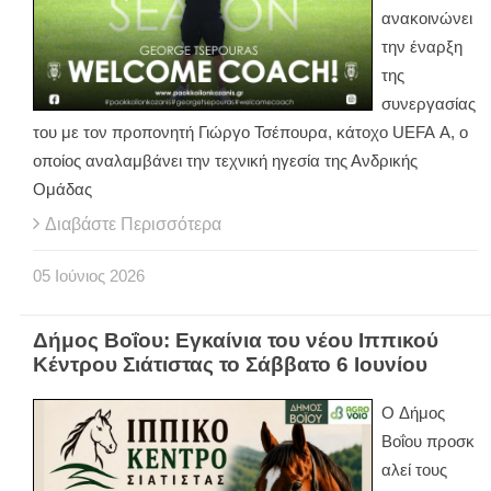
ανακοινώνει
την έναρξη
της
συνεργασίας
του με τον προπονητή Γιώργο Τσέπουρα, κάτοχο
UEFA
A
, ο
οποίος αναλαμβάνει την τεχνική ηγεσία της Ανδρικής
Ομάδας
Διαβάστε Περισσότερα
05
Ιούνιος
2026
Δήμος Βοΐου: Eγκαίνια του νέου Ιππικού
Κέντρου Σιάτιστας το Σάββατο 6 Ιουνίου
Ο Δήμος
Βοΐου προσκ
αλεί τους