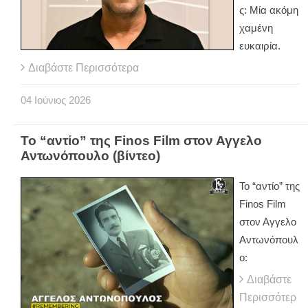
ς: Μία ακόμη
χαμένη
ευκαιρία.
Διαβάστε Περισσότερα
04
Ιούνιος
2026
Το “αντίο” της Finos Film στον Αγγελο
Αντωνόπουλο (βίντεο)
Το “αντίο” της
Finos Film
στον Αγγελο
Αντωνόπουλ
ο:
Διαβάστε
Περισσότερ