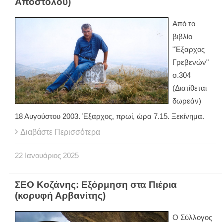
Αποστόλου)
Από το
βιβλίο
"Έξαρχος
Γρεβενών"
σ.304
(Διατίθεται
δωρεάν)
18 Αυγούστου 2003. Έξαρχος, πρωί, ώρα 7.15. Ξεκίνημα.
Διαβάστε Περισσότερα
22
Ιανουάριος
2025
ΣΕΟ Κοζάνης: Εξόρμηση στα Πιέρια
(κορυφή Αρβανίτης)
Ο Σύλλογος