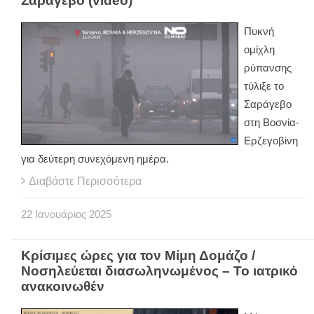
Σαράγεβο (video)
Πυκνή
ομίχλη
ρύπανσης
τύλιξε το
Σαράγεβο
στη Βοσνία-
Ερζεγοβίνη
για δεύτερη συνεχόμενη ημέρα.
Διαβάστε Περισσότερα
22
Ιανουάριος
2025
Κρίσιμες ώρες για τον Μίμη Δομάζο /
Νοσηλεύεται διασωληνωμένος – Το ιατρικό
ανακοινωθέν