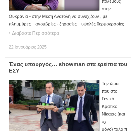
πολέμους
στην
Ουκρανία - στην Μέση Ανατολή να συνεχίζουν , με
πλημμύρες – ανομβρίες - ξηρασίες – υψηλές θερμοκρασίες
Διαβάστε Περισσότερα
22
Ιανουάριος
2025
Ένας υπουργός… showman στα ερείπια του
ΕΣΥ
Την ώρα
που στο
Γενικό
Κρατικό
Νίκαιας (και
όχι
μόνο) ταλαιπ