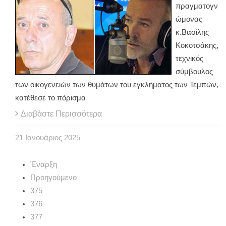
πραγματογν
ώμονας
κ.Βασίλης
Κοκοτσάκης,
τεχνικός
σύμβουλος
των οικογενειών των θυμάτων του εγκλήματος των Τεμπών,
κατέθεσε το πόρισμα
Διαβάστε Περισσότερα
21
Ιανουάριος
2025
Έναρξη
Προηγούμενο
375
376
377