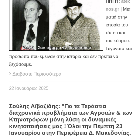
ΠΗΓΗ:
atex
nos.gr
| Μια
ματιά στην
ιστορία του
τόπου και
του κόσμου.
Γεγονότα και
πρόσωπα που έμειναν στην ιστορία και δεν πρέπει να
ξεχάσουμε.
Διαβάστε Περισσότερα
22
Ιανουάριος
2025
Σούλης Αϊβαζίδης: "Για τα Τεράστια
διαχρονικά προβλήματα των Αγροτών & των
Κτηνοτρόφων μόνη λύση οι δυναμικές
κινητοποιήσεις μας ! Όλοι την Πέμπτη 23
Ιανουαρίου στην Περιφέρεια Δ. Μακεδονίας.