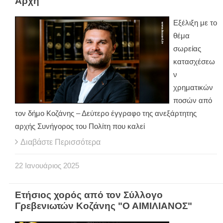
Αρχή
Εξέλιξη με το
θέμα
σωρείας
κατασχέσεω
ν
χρηματικών
ποσών από
τον δήμο Κοζάνης – Δεύτερο έγγραφο της ανεξάρτητης
αρχής Συνήγορος του Πολίτη που καλεί
Διαβάστε Περισσότερα
22
Ιανουάριος
2025
Ετήσιος χορός από τον Σύλλογο
Γρεβενιωτών Κοζάνης "Ο ΑΙΜΙΛΙΑΝΟΣ"