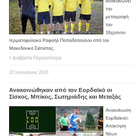
ανακοινώνει
την
μεταγραφή
του
16χρονου
τερματοφύλακα Ραφαήλ Παπαδόπουλου σπό τον
Μακεδονικό Σιάτιστας.
Διαβάστε Περισσότερα
22
Ιανουάριος
2025
Ανακοινώθηκαν από τον Εορδαϊκό οι
Σίσκος, Μπίκος, Σωτηριάδης και Μεταξάς
Ανακοίνωση
Εορδαϊκού:
Απόκτηση
Νέων