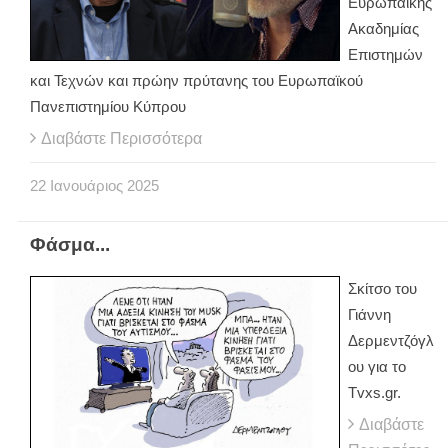
Ευρωπαϊκής
Ακαδημίας
Επιστημών
και Τεχνών και πρώην πρύτανης του Ευρωπαϊκού
Πανεπιστημίου Κύπρου
Διαβάστε Περισσότερα
22
Ιανουάριος
2025
Φάσμα...
Σκίτσο του
Γιάννη
Δερμεντζόγλ
ου για το
Tvxs.gr.
Διαβάστε