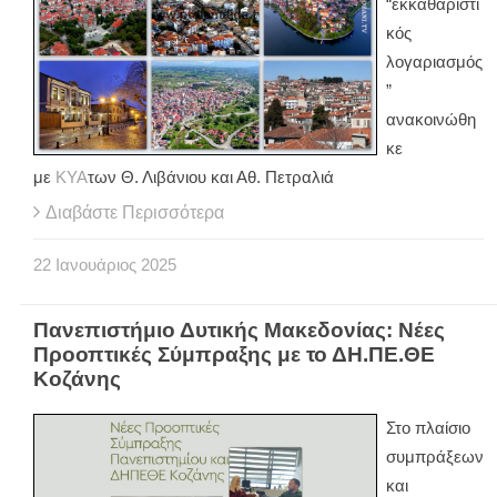
“εκκαθαριστι
κός
λογαριασμός
”
ανακοινώθη
κε
με
ΚΥΑ
των Θ. Λιβάνιου και Αθ. Πετραλιά
Διαβάστε Περισσότερα
22
Ιανουάριος
2025
Πανεπιστήμιο Δυτικής Μακεδονίας: Νέες
Προοπτικές Σύμπραξης με το ΔΗ.ΠΕ.ΘΕ
Κοζάνης
Στο πλαίσιο
συμπράξεων
και