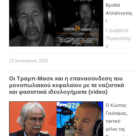
Βραδιά
Αλληλεγγύης
!
Διαβάστε
Περισσότερ
α
22
Ιανουάριος
2025
Οι Τραμπ-Μασκ και η επανασύνδεση του
μονοπωλιακού κεφαλαίου με τα ναζιστικά
και φασιστικά ιδεολογήματα (video)
Ο Κώστας
Γουλιάμος,
τακτικό
μέλος της