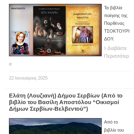
Τα βιβλία
ποίησης της
Παρθένας
ΤΣΟΚΤΟΥΡΙ
ΔΟΥ.
Διαβάστε
Περισσότερ
α
22
Ιανουάριος
2025
Ελάτη (Λουζιανή) Δήμου Σερβίων (Από το
βιβλίο του Βασίλη Αποστόλου “Οικισμοί
Δήμων Σερβίων-Βελβεντού”)
Από το
βιβλίο του