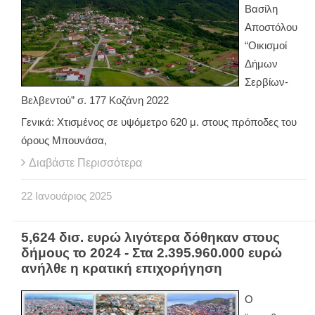
Βασίλη
Αποστόλου
“Οικισμοί
Δήμων
Σερβίων-
Βελβεντού” σ. 177 Κοζάνη 2022
Γενικά: Χτισμένος σε υψόμετρο 620 μ. στους πρόποδες του
όρους Μπουνάσα,
Διαβάστε Περισσότερα
22
Ιανουάριος
2025
5,624 δισ. ευρώ λιγότερα δόθηκαν στους
δήμους το 2024 - Στα 2.395.960.000 ευρώ
ανήλθε η κρατική επιχορήγηση
Ο