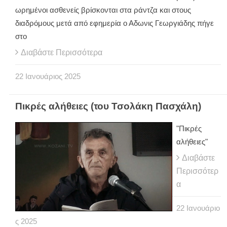
ωρημένοι ασθενείς βρίσκονται στα ράντζα και στους
διαδρόμους μετά από εφημερία ο Αδωνις Γεωργιάδης πήγε
στο
Διαβάστε Περισσότερα
22
Ιανουάριος
2025
Πικρές αλήθειες (του Τσολάκη Πασχάλη)
"Πικρές
αλήθειες"
Διαβάστε
Περισσότερ
α
22
Ιανουάριο
ς
2025