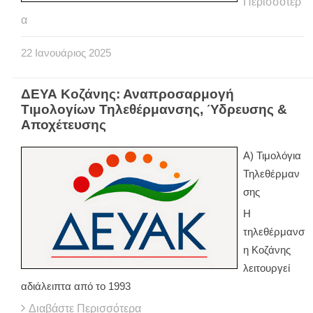
Περισσότερ
α
22
Ιανουάριος
2025
ΔΕΥΑ Κοζάνης: Αναπροσαρμογή
Τιμολογίων Τηλεθέρμανσης, Ύδρευσης &
Αποχέτευσης
Α) Τιμολόγια
Τηλεθέρμαν
σης
Η
τηλεθέρμανσ
η Κοζάνης
λειτουργεί
αδιάλειπτα από το 1993
Διαβάστε Περισσότερα