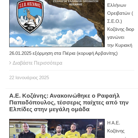
Ελλήνων
Ορειβατών (
Σ.Ε.Ο.)
Κοζάνης διορ
γανώνει
την Κυριακή
26.01.2025 εξόρμηση στα Πιέρια (κορυφή Αρβανίτης)
Διαβάστε Περισσότερα
22
Ιανουάριος
2025
Α.Ε. Κοζάνης: Ανακοινώθηκε ο Ραφαήλ
Παπαδόπουλος, τέσσερις παίχτες από την
Ελπίδες στην μεγάλη ομάδα
Η Α.Ε.
Κοζάνης