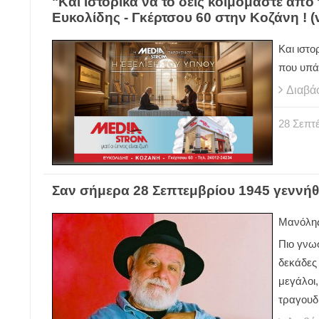
"Και ιστορικά να το δεις κοιμόμαστε από
Ευκολίδης - Γκέρτσου 60 στην Κοζάνη ! (
Και ιστο
που υπ
Διαβά
28
Σεπτ
Σαν σήμερα 28 Σεπτεμβρίου 1945 γεννή
Μανόλης
Πιο γνωσ
δεκάδες 
μεγάλοι
τραγουδι