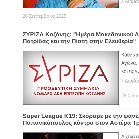
Διαβά
28
Σεπτέμβριος
2025
ΣΥΡΙΖΑ Κοζάνης: "Ημέρα Μακεδονικού Α
Πατρίδας και την Πίστη στην Ελευθερία"
Κάθε χρ
Αγώνα, 
και τις 
Διαβά
28
Σεπτ
Super League Κ19: Σκόραρε με την φαν
Παπανικόπουλος κόντρα στον Αστέρα Τ
Δίχτυα α