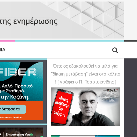
ΙΑ
Όποιος εξακολουθεί να μιλά για
"δίκαιη μετάβαση" είναι στο κόλπο
! [ γράφει ο Π. Τσαρτσιανίδης ]