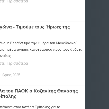
στε Περισσότερα
γώνα - Τιμούμε τους Ήρωες της
όνο, η Ελλάδα τιμά την Ημέρα του Μακεδονικού
μια ημέρα μνήμης και σεβασμού προς τους άνδρες
γυναίκες
στε Περισσότερα
έμβριος
2025
έλα του ΠΑΟΚ ο Κοζανίτης Θανάσης
ρίπολης
πέναντι στον Αστέρα Τρίπολης για το