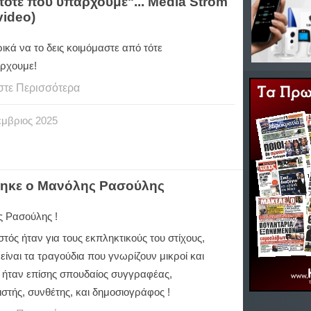
 τότε που υπάρχουμε"... Media Strom
video)
ρικά να το δεις κοιμόμαστε από τότε
άρχουμε!
στε Περισσότερα
έμβριος
2025
θηκε ο Μανόλης Ρασούλης
 Ρασούλης !
τός ήταν για τους εκπληκτικούς του στίχους,
είναι τα τραγούδια που γνωρίζουν μικροί και
, ήταν επίσης σπουδαίος συγγραφέας,
στής, συνθέτης, και δημοσιογράφος !