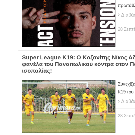
πρωτάθλ
Διαβά
28
Σεπτ
Super League Κ19: Ο Κοζανίτης Νίκος Α
φανέλα του Παναιτωλικού κόντρα στον Π
ισοπαλίας!
Συνεχίζε
Κ19 του
Διαβά
28
Σεπτ